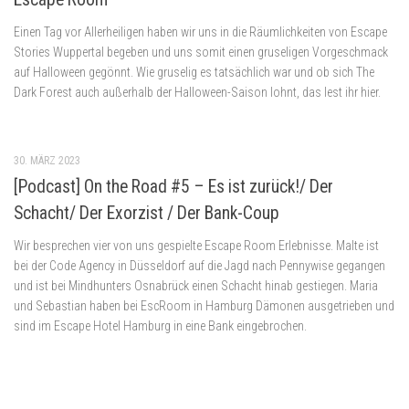
Einen Tag vor Allerheiligen haben wir uns in die Räumlichkeiten von Escape
Stories Wuppertal begeben und uns somit einen gruseligen Vorgeschmack
auf Halloween gegönnt. Wie gruselig es tatsächlich war und ob sich The
Dark Forest auch außerhalb der Halloween-Saison lohnt, das lest ihr hier.
30. MÄRZ 2023
[Podcast] On the Road #5 – Es ist zurück!/ Der
Schacht/ Der Exorzist / Der Bank-Coup
Wir besprechen vier von uns gespielte Escape Room Erlebnisse. Malte ist
bei der Code Agency in Düsseldorf auf die Jagd nach Pennywise gegangen
und ist bei Mindhunters Osnabrück einen Schacht hinab gestiegen. Maria
und Sebastian haben bei EscRoom in Hamburg Dämonen ausgetrieben und
sind im Escape Hotel Hamburg in eine Bank eingebrochen.
9. NOVEMBER 2022