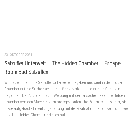
werden. Auch der neuste Raum The Walking Z bedient sich eines berühmten
Vorbildes der Filmwelt. Wir waren daher gespannt, wie TeamCrack die
Anlehnung an The Walking Dead gelungen ist.
Nächste Seite »
ESCAPE MANIAC
Allgemein
(85)
Beste Escape Room
Beste Escape Room Hannover
(5)
Brettspiele
(82)
München
(7)
Beste Escape Rooms Bamberg
(5)
Durchschnittlich
(56)
Escape
Escape Room Amsterdam
(10)
Escape Room
Room Bayern
(20)
Escape Room Belgien
(9)
Berlin
(74)
Escape Room Bücher,
Escape Room Bielefeld
(7)
Rätselabenteuer, Rätselkrimis oder Abenteuerbücher
Escape Room Deutschland
Bewertungen
(17)
(208)
Escape
Escape Room Griechenland
(8)
Escape Room England
(6)
Room Hamburg
(20)
Escape Room Leipzig
Escape Room Koblenz
(7)