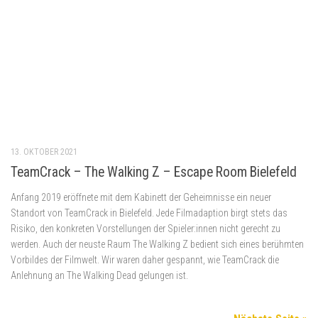
Escape Room Niederlande
(35)
(15)
Escape Room
Escape Room Nordrhein-Westfalen
Niedersachsen
(13)
Escape Room
(63)
Escape Room Podcast
(45)
Review
(411)
Escape
Escape Room Rheinland-Pfalz
(9)
Room Ruhrgebiet
(36)
Escape Room Sachsen
(21)
Escape Room
Sachsen-Anhalt
(7)
Escape Rooms Athen
(7)
Escape Room Schottland
(6)
Escape
Rooms Dortmund
(5)
Escape Rooms Düsseldorf
(5)
Escape Rooms Edinburgh
(6)
Escape Rooms Europa
(27)
Escape Rooms Köln
(11)
Escape Rooms
Escape
Escape Room Spanien
(11)
Escape Rooms Osnabrück
(5)
London
(4)
Gut
(129)
Horror
Room Tipps
(20)
Escape Room Vitoria-Gasteiz
(6)
(39)
Immersives Abenteuer
(25)
Interview
(13)
Remote Escape
Sehr gut
(121)
Room
(13)