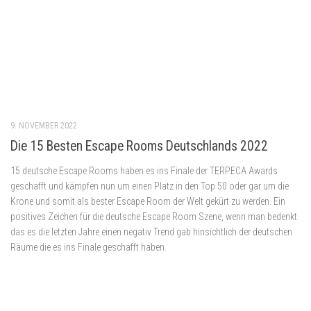
Die 15 Besten Escape Rooms Deutschlands 2022
15 deutsche Escape Rooms haben es ins Finale der TERPECA Awards
geschafft und kämpfen nun um einen Platz in den Top 50 oder gar um die
Krone und somit als bester Escape Room der Welt gekürt zu werden. Ein
positives Zeichen für die deutsche Escape Room Szene, wenn man bedenkt
das es die letzten Jahre einen negativ Trend gab hinsichtlich der deutschen
Räume die es ins Finale geschafft haben.
20. JUNI 2022
The Code Agency Düsseldorf – Hekates Tränen –
Escape Room Düsseldorf
Nachdem wir die Code Agency Düsseldorf schon mehrfach als Agenten
besuchten, um den Poltergeist zu bezwingen sowie durch Raum- und
Zeitsprünge das Zepter des Lichts zu finden, wartete dieses Mal eine neue
Mission auf uns. In der Mission Hekates Tränen geht es darum, eine böse
Macht in Form eines Schattenmagiers abzuwenden.