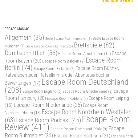
Escape Maniac © 2026. Alle Rechte vorbehalten.
Powered by
- Entworfen mit dem
Zu Hueman Pro wechseln
Deutsch
English
(
Englisch
)