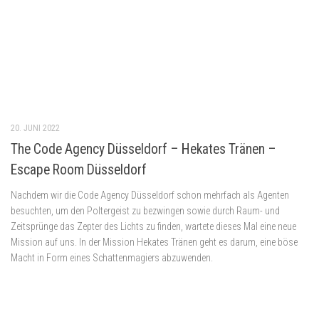
23. OKTOBER 2021
Salzufler Unterwelt – The Hidden Chamber – Escape
Room Bad Salzuflen
Wir haben uns in die Salzufler Unterwelten begeben und sind in der Hidden
Chamber auf die Suche nach alten, längst verloren geglaubten Schätzen
gegangen. Der Anbieter macht Werbung mit der Tatsache, dass The Hidden
Chamber von den Machern vom preisgekrönten The Room ist. Lest hier, ob
diese aufgebaute Erwartungshaltung mit der Realität mithalten kann und wie
uns The Hidden Chamber gefallen hat.
13. OKTOBER 2021
TeamCrack – The Walking Z – Escape Room Bielefeld
Anfang 2019 eröffnete mit dem Kabinett der Geheimnisse ein neuer
Standort von TeamCrack in Bielefeld. Jede Filmadaption birgt stets das
Risiko, den konkreten Vorstellungen der Spieler:innen nicht gerecht zu