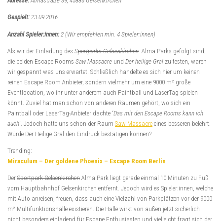
Adresse:
Almastraße 39, 45886 Gelsenkirchen
Gespielt:
23.09.2016
Anzahl Spieler:innen:
2 (Wir empfehlen min. 4 Spieler:innen)
Als wir der Einladung des
S
portparks Gelsenkirchen
Alma Parks gefolgt sind,
die beiden Escape Rooms
Saw Massacre
und
Der heilige Gral
zu testen, waren
wir gespannt was uns erwartet. Schließlich handelte es sich hier um keinen
reinen Escape Room Anbieter, sondern vielmehr um eine 9000 m² große
Eventlocation, wo ihr unter anderem auch Paintball und LaserTag spielen
könnt. Zuviel hat man schon von anderen Räumen gehört, wo sich ein
Paintball oder LaserTag-Anbieter dachte ‘
Das mit den Escape Rooms kann ich
auch
‘. Jedoch hatte uns schon der Raum
Saw Massacre
eines besseren belehrt.
Würde Der Heilige Gral den Eindruck bestätigen können?
Trending:
Miraculum – Der goldene Phoenix – Escape Room Berlin
Der
Sportpark Gelsenkirchen
Alma Park liegt gerade einmal 10 Minuten zu Fuß
vom Hauptbahnhof Gelsenkirchen entfernt. Jedoch wird es Spieler:innen, welche
mit Auto anreisen, freuen, dass auch eine Vielzahl von Parkplätzen vor der 9000
m² Multifunktionshalle existieren. Die Halle wirkt von außen jetzt sicherlich
nicht besonders einladend für Escape Enthusiasten und vielleicht fragt sich der