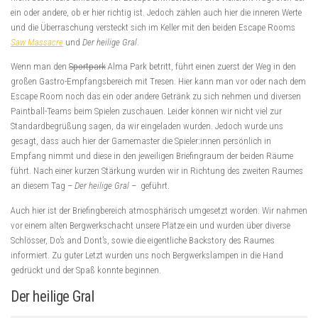
ein oder andere, ob er hier richtig ist. Jedoch zählen auch hier die inneren Werte
und die Überraschung versteckt sich im Keller mit den beiden Escape Rooms
Saw Massacre
und
Der heilige Gral
.
Wenn man den
Sportpark
Alma Park betritt, führt einen zuerst der Weg in den
großen Gastro-Empfangsbereich mit Tresen. Hier kann man vor oder nach dem
Escape Room noch das ein oder andere Getränk zu sich nehmen und diversen
Paintball-Teams beim Spielen zuschauen. Leider können wir nicht viel zur
Standardbegrüßung sagen, da wir eingeladen wurden. Jedoch wurde uns
gesagt, dass auch hier der Gamemaster die Spieler:innen persönlich in
Empfang nimmt und diese in den jeweiligen Briefingraum der beiden Räume
führt. Nach einer kurzen Stärkung wurden wir in Richtung des zweiten Raumes
an diesem Tag –
Der heilige Gral
– geführt.
Auch hier ist der Briefingbereich atmosphärisch umgesetzt worden. Wir nahmen
vor einem alten Bergwerkschacht unsere Plätze ein und wurden über diverse
Schlösser, Do’s and Dont’s, sowie die eigentliche Backstory des Raumes
informiert. Zu guter Letzt wurden uns noch Bergwerkslampen in die Hand
gedrückt und der Spaß konnte beginnen.
Der heilige Gral