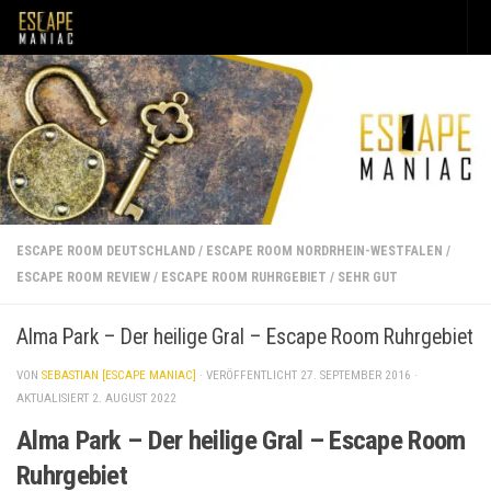
Unter dem Inhalt
ESCAPE ROOM DEUTSCHLAND
/
ESCAPE ROOM NORDRHEIN-WESTFALEN
/
ESCAPE ROOM REVIEW
/
ESCAPE ROOM RUHRGEBIET
/
SEHR GUT
Alma Park – Der heilige Gral – Escape Room Ruhrgebiet
VON
SEBASTIAN [ESCAPE MANIAC]
· VERÖFFENTLICHT
27. SEPTEMBER 2016
·
AKTUALISIERT
2. AUGUST 2022
Alma Park – Der heilige Gral – Escape Room
Ruhrgebiet