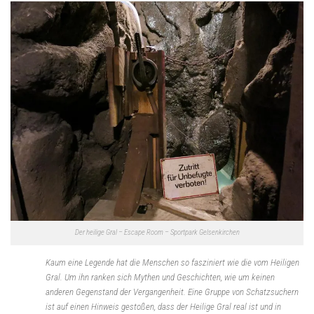
Der heilige Gral – Escape Room – Sportpark Gelsenkirchen
Kaum eine Legende hat die Menschen so fasziniert wie die vom Heiligen
Gral. Um ihn ranken sich Mythen und Geschichten, wie um keinen
anderen Gegenstand der Vergangenheit. Eine Gruppe von Schatzsuchern
ist auf einen Hinweis gestoßen, dass der Heilige Gral real ist und in