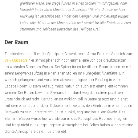
greifbarer Nähe. Die Wege führen in einen Stollen im Ruhrgebiet. Aber
Vorsicht! In der alten Mine ist nur Sauerstoff für eine Stunde und der
Rückweg ist verschlossen. Findet den Heiligen Gral und erlangt ewiges
Leben oder bleibt in der Mine zurück und werdet für alle Ewigkeiten zum
stummen und leblosen Bewacher des Heiligen Gral.
Der Raum
Tatsächlich schafft es der
Sportpark Gelsenkirchen
Alma Park im Vergleich zum
Saw Massacre
hier atmosphärisch noch einmal eine Schippe draufzusetzen –
im wahrsten Sinne des Wortes. Der Spieler:innen betritt den Raum in dem er mit
einem Bergwerksaufzug in einen alten Stollen im Ruhrgebiet
hinabfährt
. Ein
wirklich gelungener und vor allem abwechslungsreicher Einstieg in einen
Escape Room. Diesem Aufzug muss natürlich auch erst einmal entkommen
werden. Der Raum bzw. das Szenario hält durchweg den extrem positiven
Ersteindruck aufrecht. Der Stollen ist wirklich toll in Szene gesetzt und glänzt
mit dem einen oder anderen Dekoelement, welches den Eindruck in einem realen
Bergwerk zu sein unterstreicht. Es ist dunkel, eng und vor allem
feucht.
Das
Element Wasser wurde hier wunderbar in das Konzept des Raumes integriert
und trägt nicht nur zur gelungenen Atmosphäre bei. Selten haben wir solch eine
dichte Atmosphäre bzw. Illusion erlebt.