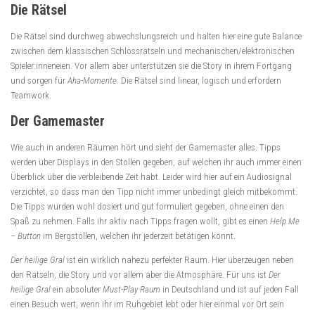
Die Rätsel
Die Rätsel sind durchweg abwechslungsreich und halten hier eine gute Balance
zwischen dem klassischen Schlossrätseln und mechanischen/elektronischen
Spieler:inneneien. Vor allem aber unterstützen sie die Story in ihrem Fortgang
und sorgen für
Aha-Momente.
Die Rätsel sind linear, logisch und erfordern
Teamwork.
Der Gamemaster
Wie auch in anderen Räumen hört und sieht der Gamemaster alles. Tipps
werden über Displays in den Stollen gegeben, auf welchen ihr auch immer einen
Überblick über die verbleibende Zeit habt. Leider wird hier auf ein Audiosignal
verzichtet, so dass man den Tipp nicht immer unbedingt gleich mitbekommt.
Die Tipps wurden wohl dosiert und gut formuliert gegeben, ohne einen den
Spaß zu nehmen. Falls ihr aktiv nach Tipps fragen wollt, gibt es einen
Help Me
– Button
im Bergstollen, welchen ihr jederzeit betätigen könnt.
Der heilige Gral
ist ein wirklich nahezu perfekter Raum. Hier überzeugen neben
den Rätseln, die Story und vor allem aber die Atmosphäre. Für uns ist
Der
heilige Gral
ein absoluter
Must-Play Raum
in Deutschland und ist auf jeden Fall
einen Besuch wert, wenn ihr im Ruhgebiet lebt oder hier einmal vor Ort sein