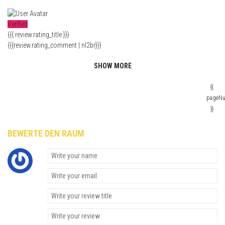
Verified
{{{ review.rating_title }}}
{{{review.rating_comment | nl2br}}}
SHOW MORE
{{
pageN
}}
BEWERTE DEN RAUM