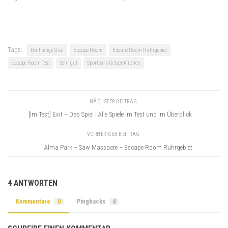
Tags:
Der heilige Gral
Escape Room
Escape Room Ruhrgebiet
Escape Room Test
Sehr gut
Sportpark Gelsenkirchen
NÄCHSTER BEITRAG
[Im Test] Exit – Das Spiel | Alle Spiele im Test und im Überblick
VORHERIGER BEITRAG
Alma Park – Saw Massacre – Escape Room Ruhrgebiet
4 ANTWORTEN
Kommentare
0
Pingbacks
4