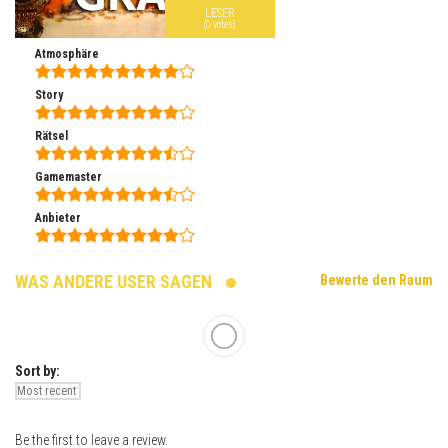
LESER
(
0
votes)
Atmosphäre
Story
Rätsel
Gamemaster
Anbieter
WAS ANDERE USER SAGEN
Bewerte den Raum
Sort by:
Be the first to leave a review.