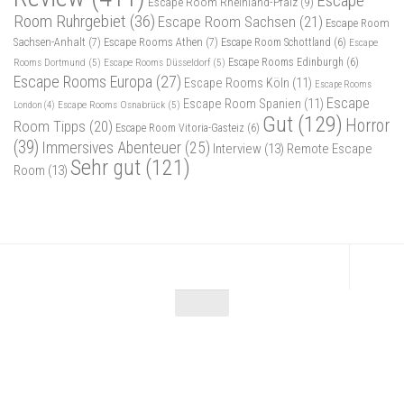
Escape
Escape Room Rheinland-Pfalz
(9)
Room Ruhrgebiet
(36)
Escape Room Sachsen
(21)
Escape Room
Sachsen-Anhalt
(7)
Escape Rooms Athen
(7)
Escape Room Schottland
(6)
Escape
Rooms Dortmund
(5)
Escape Rooms Düsseldorf
(5)
Escape Rooms Edinburgh
(6)
Escape Rooms Europa
(27)
Escape Rooms Köln
(11)
Escape Rooms
Escape
Escape Room Spanien
(11)
Escape Rooms Osnabrück
(5)
London
(4)
Gut
(129)
Horror
Room Tipps
(20)
Escape Room Vitoria-Gasteiz
(6)
(39)
Immersives Abenteuer
(25)
Interview
(13)
Remote Escape
Sehr gut
(121)
Room
(13)
Escape Maniac © 2026. Alle Rechte vorbehalten.
Powered by
- Entworfen mit dem
Zu Hueman Pro wechseln