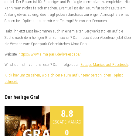
solltet. Der Raum ist für Einsteiger und Profis gleichermaßen zu empfehlen. Hier
kann man nichts falsch machen. Eventuell ist der Raum für sechs Leute am
Anfang etwas zu eng, dies trägt jedoch durchaus zur engen Atmosphäre eines
Stollen bei. Optimal halten wir eine Teamgröße von vier Personen.
Habt ihr jetzt Lust bekommen euch in einem alten Bergwerksstollen auf die
Suche nach dem heiligen Gral zu machen? Dann bucht euer Abenteuer jetzt über
die Website vom
Sportpark Gelsenkirchen
Alma Park.
Website:
https://www.alma-park.de/live-escape/
Willst du mehr von uns lesen? Dann folge doch
Escape Maniac auf Facebook
.
Klick hier um zu sehen, wo sich der Raum auf unserer persönlichen Toplist
befindet.
Der heilige Gral
8.8
ESCAPE MANIAC
0