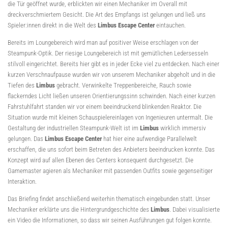
die Tür geöffnet wurde, erblickten wir einen Mechaniker im Overall mit
dreckverschmiertem Gesicht. Die Art des Empfangs ist gelungen und ließ uns
Spieler:innen direkt in die Welt des
Limbus Escape Center
eintauchen.
Bereits im Loungebereich wird man auf positiver Weise erschlagen von der
Steampunk-Optik. Der riesige Loungebereich ist mit gemütlichen Ledersesseln
stilvoll eingerichtet. Bereits hier gibt es in jeder Ecke viel zu entdecken. Nach einer
kurzen Verschnaufpause wurden wir von unserem Mechaniker abgeholt und in die
Tiefen des
Limbus
gebracht. Verwinkelte Treppenbereiche, Rauch sowie
flackerndes Licht ließen unseren Orientierungssinn schwinden. Nach einer kurzen
Fahrstuhlfahrt standen wir vor einem beeindruckend blinkenden Reaktor. Die
Situation wurde mit kleinen Schauspielereinlagen von Ingenieuren untermalt. Die
Gestaltung der industriellen Steampunk-Welt ist im
Limbus
wirklich immersiv
gelungen. Das
Limbus Escape Center
hat hier eine aufwendige Parallelwelt
erschaffen, die uns sofort beim Betreten des Anbieters beeindrucken konnte. Das
Konzept wird auf allen Ebenen des Centers konsequent durchgesetzt. Die
Gamemaster agieren als Mechaniker mit passenden Outfits sowie gegenseitiger
Interaktion.
Das Briefing findet anschließend weiterhin thematisch eingebunden statt. Unser
Mechaniker erklärte uns die Hintergrundgeschichte des
Limbus
. Dabei visualisierte
ein Video die Informationen, so dass wir seinen Ausführungen gut folgen konnte.