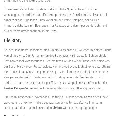
stimmigen, cleanen Atmosphäre bei.
Im weiteren Verlauf des Spiels entfaltet sich die Spielfläche mit schönen
Wendungen. Kommt der erste Part entsprechend der Bankthematik etwas steril
daher, war das Highlight für uns vor allem der letzte Spielpart, der baulich
immersiv daherkommt. Euer gesamter Raubzug wird durch passende Licht- und
Audioeffekte atmosphärisch unterstützt.
Die Story
Bei der Geschichte handelt es sich um ein Missionsspiel, welches mit einer Flucht
kombiniert wird. Das Fortschreiten des Bankraubs wird hauptsächlich durch die
Settingwechsel vorangetrieben. Des Weiteren wurden wir bei unserer Mission von
der Security sowie der Polizei gejagt. Kleinere Audio- und Lichteffekte unterstützen
hier treffend das Storytelling und erzeugen vor allem gegen Ende der Geschichte
eine passende Hektik. Leider wurde im Briefing bereits der Verlauf der Flucht
erklärt, so dass der Überraschungseffekt bei uns wegfiel. In Zukunft möchte das
Limbus Escape Center
auf die Erwähnung des Twists im Briefing verzichten.
Ein Spannungsbogen ist vorhanden und führt zu einem schön inszenierten Finale,
welches uns effektvoll in die Gegenwart zurückholte. Das Storytelling ist im
Hinblick auf das Gesamtkonzept des
Limbus
wirklich sehr gut gelungen.