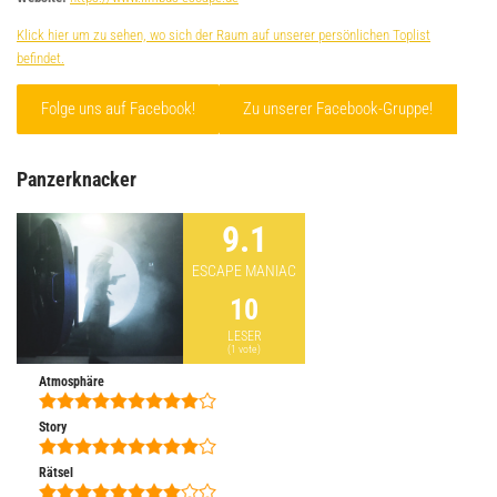
Klick hier um zu sehen, wo sich der Raum auf unserer persönlichen Toplist
befindet.
Folge uns auf Facebook!
Zu unserer Facebook-Gruppe!
Panzerknacker
9.1
ESCAPE MANIAC
10
LESER
(
1
vote)
Atmosphäre
Story
Rätsel