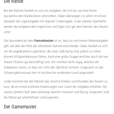
Die Rätsel
Bei den Rätseln handelt es sich um Aufgaben, die sich bis auf eine kleine
Ausnahme dem Bankkontext unterordnen. Dabei überwiegen vor allem im ersten
Spielpart die Logikaufgaben mit digitaler Codeeingabe. In der zweiten Spielhälfte
werden die Aufgaben dann haptischer und fügen sich gut dem Narrativ des Raums
unter.
Das besondere bei dem
Panzerknacker
ist es, dass es non-lineare Nebenaufgaben
gibt, die über die Höhe der erbeuteten Summe entscheiden. Dabei handelt es sich
um die angedeuteten Logikrätsel, die zwar code-lastig sind, jedoch zu vielen
kleinen Erfolgserlebnissen führen. Auch eine große Gruppe wird hier durch die non-
lineare Struktur gut beschäftigt sein. Wir merkten recht zügig, welches die
Sidequests waren, so dass wir nicht den Überblick verloren. Insgesamt ist das
Schwierigkeitsniveau hier im leichten bis moderaten Level angesiedelt.
Leider kommen bei den Rätseln das intuitive Erleben und Erkunden des Raums zu
kurz, da wir erneut konkrete Anweisungen zum Lösen der Aufgaben erhielten. Der
zweite Spielteil läuft dann allerdings deutlich intuitiver und flüssig. Insgesamt sind
die Rätsel gut unterhaltsam und kooperativ.
Der Gamemaster