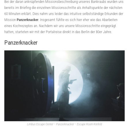
Bei der daran anknüpfenden Missionsbeschreibung unseres Bankraubs wurden uns
bereits im Briefing die einzelnen Missionsschritte als Anhaltspunkte der nächsten
60 Minuten erklärt. Dies nahm uns leider das intuitive selbstständige Erkunden der
Mission
Panzerknacker
. Insgesamt fühlte es sich hier eher wie das Abarbeiten
eines Kochrezeptes an. Nachdem wir uns unsere Missionsschritte eingeprägt
hatten, starteten wir mit der Portalreise direkt in das Berlin der 80er Jahre.
Panzerknacker
Limbus Escape Center – Panzerknacker – Escape Room Krefeld