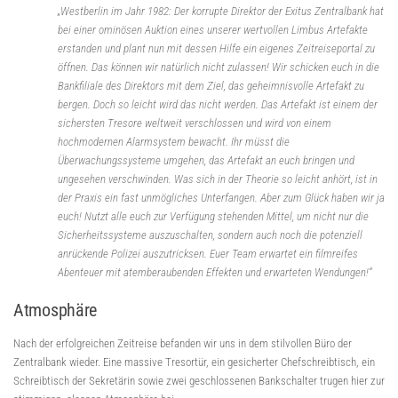
„Westberlin im Jahr 1982: Der korrupte Direktor der Exitus Zentralbank hat
bei einer ominösen Auktion eines unserer wertvollen Limbus Artefakte
erstanden und plant nun mit dessen Hilfe ein eigenes Zeitreiseportal zu
öffnen. Das können wir natürlich nicht zulassen! Wir schicken euch in die
Bankfiliale des Direktors mit dem Ziel, das geheimnisvolle Artefakt zu
bergen. Doch so leicht wird das nicht werden. Das Artefakt ist einem der
sichersten Tresore weltweit verschlossen und wird von einem
hochmodernen Alarmsystem bewacht. Ihr müsst die
Überwachungssysteme umgehen, das Artefakt an euch bringen und
ungesehen verschwinden. Was sich in der Theorie so leicht anhört, ist in
der Praxis ein fast unmögliches Unterfangen. Aber zum Glück haben wir ja
euch! Nutzt alle euch zur Verfügung stehenden Mittel, um nicht nur die
Sicherheitssysteme auszuschalten, sondern auch noch die potenziell
anrückende Polizei auszutricksen. Euer Team erwartet ein filmreifes
Abenteuer mit atemberaubenden Effekten und erwarteten Wendungen!“
Atmosphäre
Nach der erfolgreichen Zeitreise befanden wir uns in dem stilvollen Büro der
Zentralbank wieder. Eine massive Tresortür, ein gesicherter Chefschreibtisch, ein
Schreibtisch der Sekretärin sowie zwei geschlossenen Bankschalter trugen hier zur