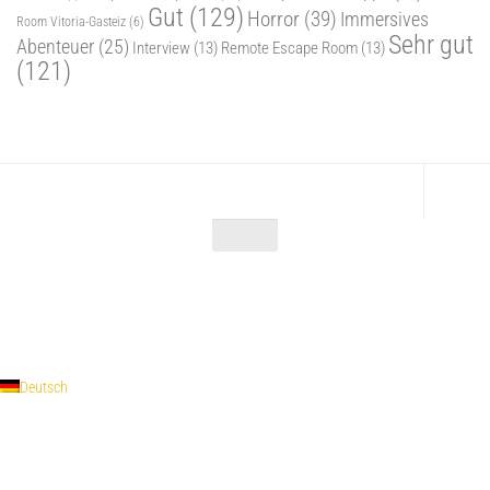
Gut
(129)
Horror
(39)
Immersives
Room Vitoria-Gasteiz
(6)
Sehr gut
Abenteuer
(25)
Interview
(13)
Remote Escape Room
(13)
(121)
Escape Maniac © 2026. Alle Rechte vorbehalten.
Powered by
- Entworfen mit dem
Zu Hueman Pro wechseln
Deutsch