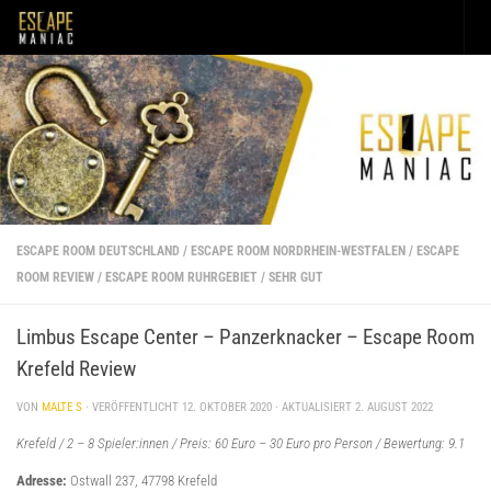
Unter dem Inhalt
ESCAPE ROOM DEUTSCHLAND
/
ESCAPE ROOM NORDRHEIN-WESTFALEN
/
ESCAPE
ROOM REVIEW
/
ESCAPE ROOM RUHRGEBIET
/
SEHR GUT
Limbus Escape Center – Panzerknacker – Escape Room
Krefeld Review
VON
MALTE S
· VERÖFFENTLICHT
12. OKTOBER 2020
· AKTUALISIERT
2. AUGUST 2022
Krefeld / 2 – 8 Spieler:innen / Preis: 60 Euro – 30 Euro pro Person / Bewertung: 9.1
Adresse:
Ostwall 237, 47798 Krefeld