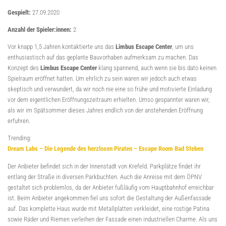
Gespielt:
27.09.2020
Anzahl der Spieler:innen:
2
Vor knapp 1,5 Jahren kontaktierte uns das
Limbus Escape Center
, um uns
enthusiastisch auf das geplante Bauvorhaben aufmerksam zu machen. Das
Konzept des
Limbus Escape Center
klang spannend, auch wenn sie bis dato keinen
Spielraum eröffnet hatten. Um ehrlich zu sein waren wir jedoch auch etwas
skeptisch und verwundert, da wir noch nie eine so frühe und motivierte Einladung
vor dem eigentlichen Eröffnungszeitraum erhielten. Umso gespannter waren wir,
als wir im Spätsommer dieses Jahres endlich von der anstehenden Eröffnung
erfuhren.
Trending:
Dream Labs – Die Legende des herzlosen Piraten – Escape Room Bad Steben
Der Anbieter befindet sich in der Innenstadt von Krefeld. Parkplätze findet ihr
entlang der Straße in diversen Parkbuchten. Auch die Anreise mit dem ÖPNV
gestaltet sich problemlos, da der Anbieter fußläufig vom Hauptbahnhof erreichbar
ist. Beim Anbieter angekommen fiel uns sofort die Gestaltung der Außenfassade
auf. Das komplette Haus wurde mit Metallplatten verkleidet, eine rostige Patina
sowie Räder und Riemen verleihen der Fassade einen industriellen Charme. Als uns