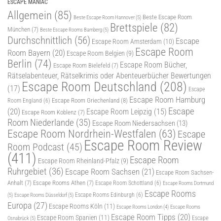
ESCAPE MANIAC
Allgemein
(85)
Beste Escape Room
Beste Escape Room Hannover
(5)
Brettspiele
(82)
München
(7)
Beste Escape Rooms Bamberg
(5)
Durchschnittlich
(56)
Escape
Escape Room Amsterdam
(10)
Escape Room
Room Bayern
(20)
Escape Room Belgien
(9)
Berlin
(74)
Escape Room Bücher,
Escape Room Bielefeld
(7)
Rätselabenteuer, Rätselkrimis oder Abenteuerbücher Bewertungen
Escape Room Deutschland
(208)
(17)
Escape
Escape Room Hamburg
Escape Room Griechenland
(8)
Room England
(6)
Escape
(20)
Escape Room Leipzig
(15)
Escape Room Koblenz
(7)
Room Niederlande
(35)
Escape Room Niedersachsen
(13)
Escape Room Nordrhein-Westfalen
(63)
Escape
Escape Room Review
Room Podcast
(45)
(411)
Escape Room
Escape Room Rheinland-Pfalz
(9)
Ruhrgebiet
(36)
Escape Room Sachsen
(21)
Escape Room Sachsen-
Anhalt
(7)
Escape Rooms Athen
(7)
Escape Room Schottland
(6)
Escape Rooms Dortmund
Escape Rooms
(5)
Escape Rooms Düsseldorf
(5)
Escape Rooms Edinburgh
(6)
Europa
(27)
Escape Rooms Köln
(11)
Escape Rooms
Escape Rooms London
(4)
Escape Room Tipps
(20)
Escape Room Spanien
(11)
Osnabrück
(5)
Escape