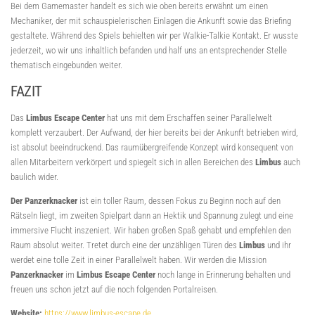
Bei dem Gamemaster handelt es sich wie oben bereits erwähnt um einen
Mechaniker, der mit schauspielerischen Einlagen die Ankunft sowie das Briefing
gestaltete. Während des Spiels behielten wir per Walkie-Talkie Kontakt. Er wusste
jederzeit, wo wir uns inhaltlich befanden und half uns an entsprechender Stelle
thematisch eingebunden weiter.
FAZIT
Das
Limbus Escape Center
hat uns mit dem Erschaffen seiner Parallelwelt
komplett verzaubert. Der Aufwand, der hier bereits bei der Ankunft betrieben wird,
ist absolut beeindruckend. Das raumübergreifende Konzept wird konsequent von
allen Mitarbeitern verkörpert und spiegelt sich in allen Bereichen des
Limbus
auch
baulich wider.
Der Panzerknacker
ist ein toller Raum, dessen Fokus zu Beginn noch auf den
Rätseln liegt, im zweiten Spielpart dann an Hektik und Spannung zulegt und eine
immersive Flucht inszeniert. Wir haben großen Spaß gehabt und empfehlen den
Raum absolut weiter. Tretet durch eine der unzähligen Türen des
Limbus
und ihr
werdet eine tolle Zeit in einer Parallelwelt haben. Wir werden die Mission
Panzerknacker
im
Limbus Escape Center
noch lange in Erinnerung behalten und
freuen uns schon jetzt auf die noch folgenden Portalreisen.
Website:
https://www.limbus-escape.de