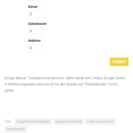
Rätsel
Gamemaster
Anbieter
Escape Maniac Transparenzversprechen: Malte wurde vom Limbus Escape Center
in Krefeld eingeladen und musste für das Spielen von “Panzerknacker” nichts
zahlen.
Tags:
Escape Room Bewertungen
Escape Room Krefeld
Limbus Escape Center
Panzerknacker