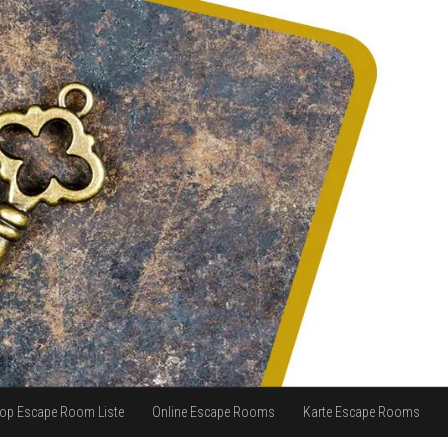
op Escape Room Liste
Online Escape Rooms
Karte Escape Rooms