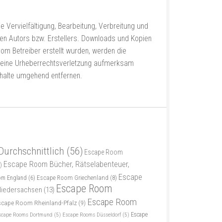
e Vervielfältigung, Bearbeitung, Verbreitung und
en Autors bzw. Erstellers. Downloads und Kopien
 vom Betreiber erstellt wurden, werden die
uf eine Urheberrechtsverletzung aufmerksam
nhalte umgehend entfernen.
Durchschnittlich
(56)
Escape Room
Escape Room Bücher, Rätselabenteuer,
)
Escape
Escape Room Griechenland
(8)
om England
(6)
Escape Room
iedersachsen
(13)
Escape Room
scape Room Rheinland-Pfalz
(9)
scape Rooms Dortmund
(5)
Escape Rooms Düsseldorf
(5)
Escape