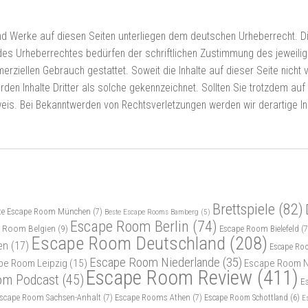
 und Werke auf diesen Seiten unterliegen dem deutschen Urheberrecht. Di
des Urheberrechtes bedürfen der schriftlichen Zustimmung des jeweilig
merziellen Gebrauch gestattet. Soweit die Inhalte auf dieser Seite nicht
rden Inhalte Dritter als solche gekennzeichnet. Sollten Sie trotzdem a
weis. Bei Bekanntwerden von Rechtsverletzungen werden wir derartige I
Brettspiele
(82)
te Escape Room München
(7)
Beste Escape Rooms Bamberg
(5)
Escape Room Berlin
(74)
 Room Belgien
(9)
Escape Room Bielefeld
(7
Escape Room Deutschland
(208)
en
(17)
Escape Ro
Escape Room Niederlande
(35)
pe Room Leipzig
(15)
Escape Room N
Escape Room Review
(411)
om Podcast
(45)
E
scape Room Sachsen-Anhalt
(7)
Escape Rooms Athen
(7)
Escape Room Schottland
(6)
E