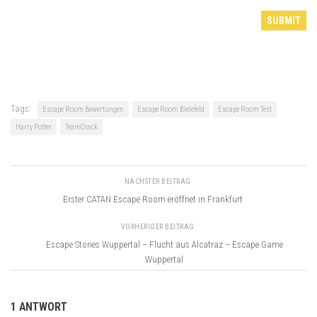
Tags:
Escape Room Bewertungen
Escape Room Bielefeld
Escape Room Test
Harry Potter
TeamCrack
NÄCHSTER BEITRAG
Erster CATAN Escape Room eröffnet in Frankfurt
VORHERIGER BEITRAG
Escape Stories Wuppertal – Flucht aus Alcatraz – Escape Game
Wuppertal
1 ANTWORT