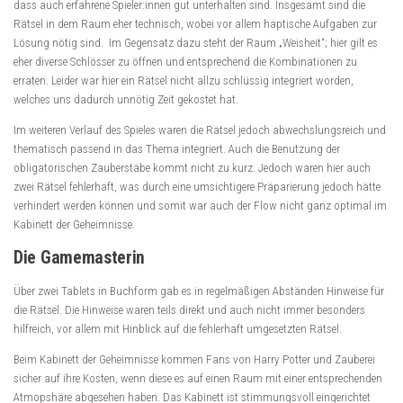
dass auch erfahrene Spieler:innen gut unterhalten sind. Insgesamt sind die
Rätsel in dem Raum eher technisch, wobei vor allem haptische Aufgaben zur
Lösung nötig sind. Im Gegensatz dazu steht der Raum „Weisheit“; hier gilt es
eher diverse Schlösser zu öffnen und entsprechend die Kombinationen zu
erraten. Leider war hier ein Rätsel nicht allzu schlüssig integriert worden,
welches uns dadurch unnötig Zeit gekostet hat.
Im weiteren Verlauf des Spieles waren die Rätsel jedoch abwechslungsreich und
thematisch passend in das Thema integriert. Auch die Benutzung der
obligatorischen Zauberstäbe kommt nicht zu kurz. Jedoch waren hier auch
zwei Rätsel fehlerhaft, was durch eine umsichtigere Präparierung jedoch hätte
verhindert werden können und somit war auch der Flow nicht ganz optimal im
Kabinett der Geheimnisse.
Die Gamemasterin
Über zwei Tablets in Buchform gab es in regelmäßigen Abständen Hinweise für
die Rätsel. Die Hinweise waren teils direkt und auch nicht immer besonders
hilfreich, vor allem mit Hinblick auf die fehlerhaft umgesetzten Rätsel.
Beim Kabinett der Geheimnisse kommen Fans von Harry Potter und Zauberei
sicher auf ihre Kosten, wenn diese es auf einen Raum mit einer entsprechenden
Atmopshäre abgesehen haben. Das Kabinett ist stimmungsvoll eingerichtet