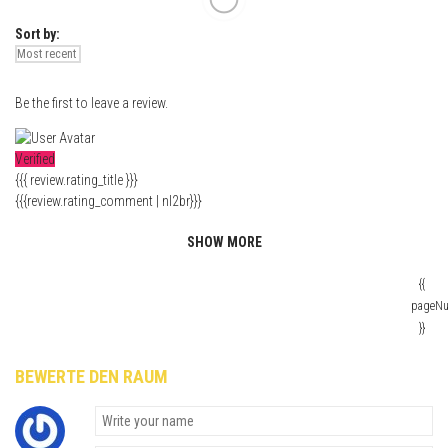
Sort by:
Be the first to leave a review.
Verified
{{{ review.rating_title }}}
{{{review.rating_comment | nl2br}}}
SHOW MORE
{{
pageN
}}
BEWERTE DEN RAUM