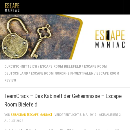
Unter dem Inhalt
DURCHSCHNITTLICH
/
ESCAPE ROOM BIELEFELD
/
ESCAPE ROOM
DEUTSCHLAND
/
ESCAPE ROOM NORDRHEIN-WESTFALEN
/
ESCAPE ROOM
REVIEW
TeamCrack – Das Kabinett der Geheimnisse – Escape
Room Bielefeld
VON
SEBASTIAN [ESCAPE MANIAC]
· VERÖFFENTLICHT
5. MAI 2019
· AKTUALISIERT
2.
AUGUST 2022