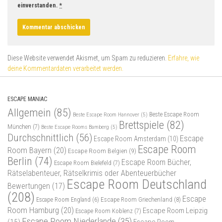
einverstanden.
*
Diese Website verwendet Akismet, um Spam zu reduzieren.
Erfahre, wie
deine Kommentardaten verarbeitet werden.
ESCAPE MANIAC
Allgemein
(85)
Beste Escape Room
Beste Escape Room Hannover
(5)
Brettspiele
(82)
München
(7)
Beste Escape Rooms Bamberg
(5)
Durchschnittlich
(56)
Escape
Escape Room Amsterdam
(10)
Escape Room
Room Bayern
(20)
Escape Room Belgien
(9)
Berlin
(74)
Escape Room Bücher,
Escape Room Bielefeld
(7)
Rätselabenteuer, Rätselkrimis oder Abenteuerbücher
Escape Room Deutschland
Bewertungen
(17)
(208)
Escape
Escape Room Griechenland
(8)
Escape Room England
(6)
Room Hamburg
(20)
Escape Room Leipzig
Escape Room Koblenz
(7)
Escape Room Niederlande
(35)