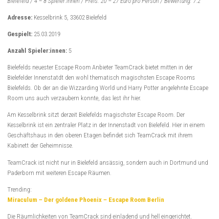
Bielefeld / 4 – 8 Spieler:innen / Preis: 20 – 27 Euro pro Person / Bewertung: 7.2
Adresse:
Kesselbrink 5
, 33602 Bielefeld
Gespielt:
25.03.2019
Anzahl Spieler:innen:
5
Bielefelds neuester Escape Room Anbieter TeamCrack bietet mitten in der
Bielefelder Innenstatdt den wohl thematisch magischsten Escape Rooms
Bielefelds. Ob der an die Wizzarding World und Harry Potter angelehnte Escape
Room uns auch verzaubern konnte, das lest ihr hier.
Am Kesselbrink sitzt derzeit Bielefelds magischster Escape Room. Der
Kesselbrink ist ein zentraler Platz in der Innenstadt von Bielefeld. Hier in einem
Geschäftshaus in den oberen Etagen befindet sich TeamCrack mit ihrem
Kabinett der Geheimnisse.
TeamCrack ist nicht nur in Bielefeld ansässig, sondern auch in Dortmund und
Paderborn mit weiteren Escape Räumen.
Trending:
Miraculum – Der goldene Phoenix – Escape Room Berlin
Die Räumlichkeiten von TeamCrack sind einladend und hell eingerichtet.