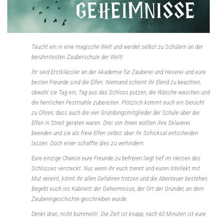
Taucht ein in eine magische Welt und werdet selbst zu Schülern an der
berühmtesten Zauberschule der Welt!
Ihr seid Erstklässler an der Akademie für Zauberei und Hexerei und eure
besten Freunde sind die Elfen. Niemand scheint ihr Elend zu beachten,
obwohl sie Tag ein, Tag aus das Schloss putzen, die Wäsche waschen und
die herrlichen Festmahle zubereiten. Plötzlich kommt euch ein Gerücht
zu Ohren, dass auch die vier Gründungsmitglieder der Schule über die
Elfen in Streit geraten waren. Drei von ihnen wollten ihre Sklaverei
beenden und sie als freie Elfen selbst über ihr Schicksal entscheiden
lassen. Doch einer schaffte dies zu verhindern.
Eure einzige Chance eure Freunde zu befreien liegt tief im Herzen des
Schlosses versteckt. Nur, wenn ihr euch trennt und euren Intellekt mit
Mut vereint, könnt ihr allen Gefahren trotzen und die Abenteuer bestehen.
Begebt euch ins Kabinett der Geheimnisse, der Ort der Gründer, an dem
Zaubereigeschichte geschrieben wurde.
Denkt dran, nicht bummeln! Die Zeit ist knapp, nach 60 Minuten ist eure