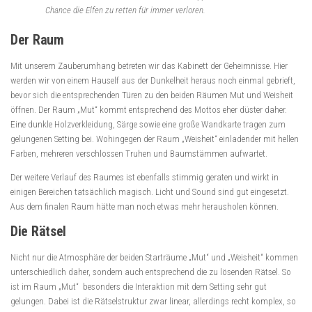
Chance die Elfen zu retten für immer verloren.
Der Raum
Mit unserem Zauberumhang betreten wir das Kabinett der Geheimnisse. Hier
werden wir von einem Hauself aus der Dunkelheit heraus noch einmal gebrieft,
bevor sich die entsprechenden Türen zu den beiden Räumen Mut und Weisheit
öffnen. Der Raum „Mut“ kommt entsprechend des Mottos eher düster daher.
Eine dunkle Holzverkleidung, Särge sowie eine große Wandkarte tragen zum
gelungenen Setting bei. Wohingegen der Raum „Weisheit“ einladender mit hellen
Farben, mehreren verschlossen Truhen und Baumstämmen aufwartet.
Der weitere Verlauf des Raumes ist ebenfalls stimmig geraten und wirkt in
einigen Bereichen tatsächlich magisch. Licht und Sound sind gut eingesetzt.
Aus dem finalen Raum hätte man noch etwas mehr herausholen können.
Die Rätsel
Nicht nur die Atmosphäre der beiden Starträume „Mut“ und „Weisheit“ kommen
unterschiedlich daher, sondern auch entsprechend die zu lösenden Rätsel. So
ist im Raum „Mut“ besonders die Interaktion mit dem Setting sehr gut
gelungen. Dabei ist die Rätselstruktur zwar linear, allerdings recht komplex, so