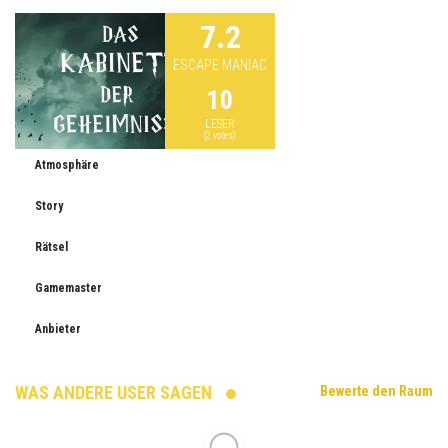
7.2
ESCAPE MANIAC
10
LESER
(
2
votes)
Atmosphäre
Story
Rätsel
Gamemaster
Anbieter
WAS ANDERE USER SAGEN
Bewerte den Raum