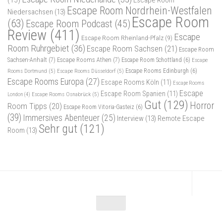
(15)
Escape Room
Escape Room Nordrhein-Westfalen
Niedersachsen
(13)
Escape Room
(63)
Escape Room Podcast
(45)
Review
(411)
Escape
Escape Room Rheinland-Pfalz
(9)
Room Ruhrgebiet
(36)
Escape Room Sachsen
(21)
Escape Room
Sachsen-Anhalt
(7)
Escape Rooms Athen
(7)
Escape Room Schottland
(6)
Escape
Rooms Dortmund
(5)
Escape Rooms Düsseldorf
(5)
Escape Rooms Edinburgh
(6)
Escape Rooms Europa
(27)
Escape Rooms Köln
(11)
Escape Rooms
Escape
Escape Room Spanien
(11)
Escape Rooms Osnabrück
(5)
London
(4)
Gut
(129)
Horror
Room Tipps
(20)
Escape Room Vitoria-Gasteiz
(6)
(39)
Immersives Abenteuer
(25)
Interview
(13)
Remote Escape
Sehr gut
(121)
Room
(13)