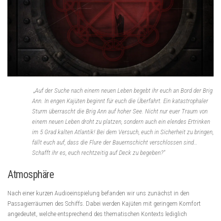
„Auf der Suche nach einem neuen Leben begebt ihr euch an Bord der Brig
Ann. In engen Kajüten beginnt für euch die Überfahrt. Ein katastrophaler
Sturm überrascht die Brig Ann auf hoher See. Nicht nur euer Traum von
einem neuen Leben droht zu platzen, sondern auch ein elendes Ertrinken
im 5 Grad kalten Atlantik! Bei dem Versuch, euch in Sicherheit zu bringen,
fällt euch auf, dass die Flure der Bauernschicht verschlossen sind…
Schafft ihr es, euch rechtzeitig auf Deck zu begeben?“
Atmosphäre
Nach einer kurzen Audioeinspielung befanden wir uns zunächst in den
Passagierräumen des Schiffs. Dabei werden Kajüten mit geringem Komfort
angedeutet, welche entsprechend des thematischen Kontexts lediglich