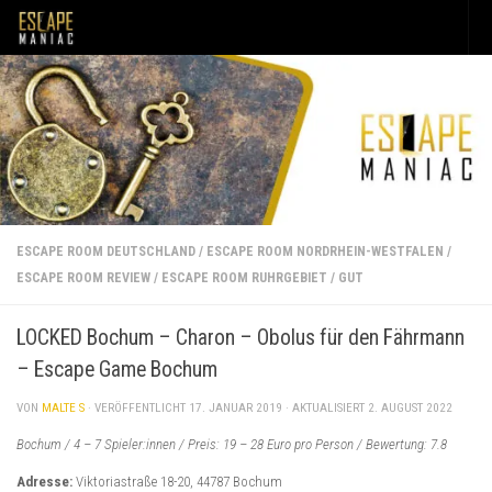
Unter dem Inhalt
ESCAPE ROOM DEUTSCHLAND
/
ESCAPE ROOM NORDRHEIN-WESTFALEN
/
ESCAPE ROOM REVIEW
/
ESCAPE ROOM RUHRGEBIET
/
GUT
LOCKED Bochum – Charon – Obolus für den Fährmann
– Escape Game Bochum
VON
MALTE S
· VERÖFFENTLICHT
17. JANUAR 2019
· AKTUALISIERT
2. AUGUST 2022
Bochum / 4 – 7 Spieler:innen / Preis: 19 – 28 Euro pro Person / Bewertung: 7.8
Adresse:
Viktoriastraße 18-20, 44787 Bochum