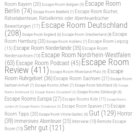
Escape Room
Room Bayern
(20)
Escape Room Belgien
(9)
Berlin
(74)
Escape Room Bücher,
Escape Room Bielefeld
(7)
Rätselabenteuer, Rätselkrimis oder Abenteuerbücher
Escape Room Deutschland
Bewertungen
(17)
(208)
Escape
Escape Room Griechenland
(8)
Escape Room England
(6)
Room Hamburg
(20)
Escape Room Leipzig
Escape Room Koblenz
(7)
Escape Room Niederlande
(35)
(15)
Escape Room
Escape Room Nordrhein-Westfalen
Niedersachsen
(13)
Escape Room
(63)
Escape Room Podcast
(45)
Review
(411)
Escape
Escape Room Rheinland-Pfalz
(9)
Room Ruhrgebiet
(36)
Escape Room Sachsen
(21)
Escape Room
Sachsen-Anhalt
(7)
Escape Rooms Athen
(7)
Escape Room Schottland
(6)
Escape
Rooms Dortmund
(5)
Escape Rooms Düsseldorf
(5)
Escape Rooms Edinburgh
(6)
Escape Rooms Europa
(27)
Escape Rooms Köln
(11)
Escape Rooms
Escape
Escape Room Spanien
(11)
Escape Rooms Osnabrück
(5)
London
(4)
Gut
(129)
Horror
Room Tipps
(20)
Escape Room Vitoria-Gasteiz
(6)
(39)
Immersives Abenteuer
(25)
Interview
(13)
Remote Escape
Sehr gut
(121)
Room
(13)