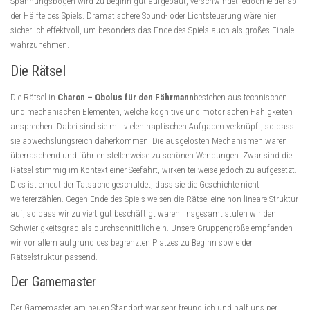
Spannungsbogen wird zu Beginn gut aufgebaut, verschwindet jedoch leider ab
der Hälfte des Spiels. Dramatischere Sound- oder Lichtsteuerung wäre hier
sicherlich effektvoll, um besonders das Ende des Spiels auch als großes Finale
wahrzunehmen.
Die Rätsel
Die Rätsel in
Charon – Obolus für den Fährmann
bestehen aus technischen
und mechanischen Elementen, welche kognitive und motorischen Fähigkeiten
ansprechen. Dabei sind sie mit vielen haptischen Aufgaben verknüpft, so dass
sie abwechslungsreich daherkommen. Die ausgelösten Mechanismen waren
überraschend und führten stellenweise zu schönen Wendungen. Zwar sind die
Rätsel stimmig im Kontext einer Seefahrt, wirken teilweise jedoch zu aufgesetzt.
Dies ist erneut der Tatsache geschuldet, dass sie die Geschichte nicht
weitererzählen. Gegen Ende des Spiels weisen die Rätsel eine non-lineare Struktur
auf, so dass wir zu viert gut beschäftigt waren. Insgesamt stufen wir den
Schwierigkeitsgrad als durchschnittlich ein. Unsere Gruppengröße empfanden
wir vor allem aufgrund des begrenzten Platzes zu Beginn sowie der
Rätselstruktur passend.
Der Gamemaster
Der Gamemaster am neuen Standort war sehr freundlich und half uns per