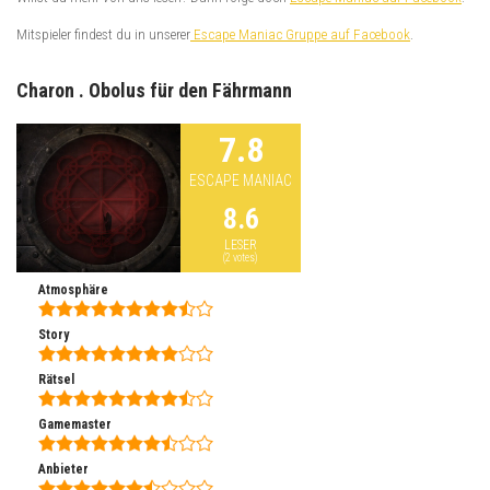
Mitspieler findest du in unserer
Escape Maniac Gruppe auf Facebook
.
Charon . Obolus für den Fährmann
7.8
ESCAPE MANIAC
8.6
LESER
(
2
votes)
Atmosphäre
Story
Rätsel
Gamemaster
Anbieter