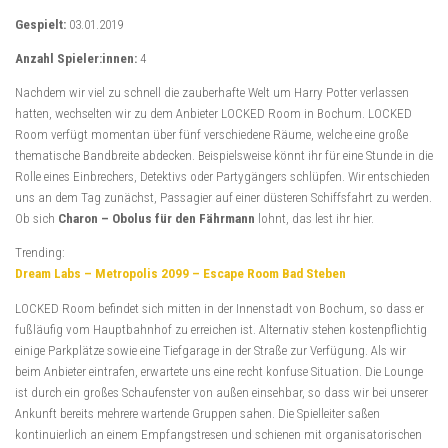
Gespielt:
03.01.2019
Anzahl Spieler:innen:
4
Nachdem wir viel zu schnell die zauberhafte Welt um Harry Potter verlassen
hatten, wechselten wir zu dem Anbieter LOCKED Room in Bochum. LOCKED
Room verfügt momentan über fünf verschiedene Räume, welche eine große
thematische Bandbreite abdecken. Beispielsweise könnt ihr für eine Stunde in die
Rolle eines Einbrechers, Detektivs oder Partygängers schlüpfen. Wir entschieden
uns an dem Tag zunächst, Passagier auf einer düsteren Schiffsfahrt zu werden.
Ob sich
Charon – Obolus für den Fährmann
lohnt, das lest ihr hier.
Trending:
Dream Labs – Metropolis 2099 – Escape Room Bad Steben
LOCKED Room befindet sich mitten in der Innenstadt von Bochum, so dass er
fußläufig vom Hauptbahnhof zu erreichen ist. Alternativ stehen kostenpflichtig
einige Parkplätze sowie eine Tiefgarage in der Straße zur Verfügung. Als wir
beim Anbieter eintrafen, erwartete uns eine recht konfuse Situation. Die Lounge
ist durch ein großes Schaufenster von außen einsehbar, so dass wir bei unserer
Ankunft bereits mehrere wartende Gruppen sahen. Die Spielleiter saßen
kontinuierlich an einem Empfangstresen und schienen mit organisatorischen