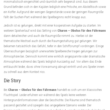
minimalistisch eingerichtet und räumlich sehr begrenzt sind. Aus diesem
Grund befinden sich in den Kajüten lediglich eine Pritsche, ein Abstelltisch sowie
ein Koffer. Aufgrund der wenigen Gegenstände sowie der geringen Raumgröße
fällt der Suchen-Part während des Spielbeginns recht knapp aus.
Jedoch ist es gelungen, direkt mit einer kooperativen Aufgabe zu starten. Im
weiteren Spielverlauf wird das Setting von
Charon – Obolus für den Fährmann
dann detailreicher und auch die Raumgröße nimmt zu. Hierbei ist der
thematische Wechsel auch durch die Raumgestaltung gut gelungen. Wir
bekamen tatsächlich das Gefühl, tiefer in den Schiffsrumpf vordringen. Einige
Überraschungen bezüglich unerwartete Spielbereiche tragen gelungen zur
Atmosphäre bei. Dennoch kommt eine wirklich angespannte oder dramatische
Atmosphäre während des Spiels lediglich kurzzeitig auf. Vor allem das Ende
enttäuscht leider, da es ohne Vorwarnung abrupt eintritt und uns Spieler:innen
zu schnell aus dem Kontext riss.
Die Story
Bei
Charon – Obolus für den Fährmann
handelt es sich um ein klassisches
Fluchtspiel. Leider erfuhren wir während des Spiels keine weiteren
Hintergrundinformationen über die Geschichte. Die Räume sind thematisch
passend gestaltet und spiegeln das angegebene Szenario wieder. Der