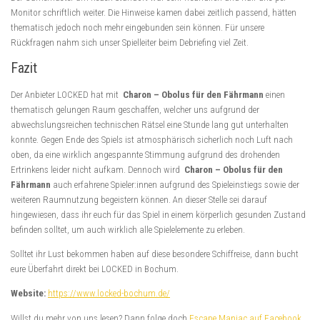
Monitor schriftlich weiter. Die Hinweise kamen dabei zeitlich passend, hätten
thematisch jedoch noch mehr eingebunden sein können. Für unsere
Rückfragen nahm sich unser Spielleiter beim Debriefing viel Zeit.
Fazit
Der Anbieter LOCKED hat mit
Charon – Obolus für den Fährmann
einen
thematisch gelungen Raum geschaffen, welcher uns aufgrund der
abwechslungsreichen technischen Rätsel eine Stunde lang gut unterhalten
konnte. Gegen Ende des Spiels ist atmosphärisch sicherlich noch Luft nach
oben, da eine wirklich angespannte Stimmung aufgrund des drohenden
Ertrinkens leider nicht aufkam. Dennoch wird
Charon – Obolus für den
Fährmann
auch erfahrene Spieler:innen aufgrund des Spieleinstiegs sowie der
weiteren Raumnutzung begeistern können. An dieser Stelle sei darauf
hingewiesen, dass ihr euch für das Spiel in einem körperlich gesunden Zustand
befinden solltet, um auch wirklich alle Spielelemente zu erleben.
Solltet ihr Lust bekommen haben auf diese besondere Schiffreise, dann bucht
eure Überfahrt direkt bei LOCKED in Bochum.
Website:
https://www.locked-bochum.de/
Willst du mehr von uns lesen? Dann folge doch
Escape Maniac auf Facebook
.