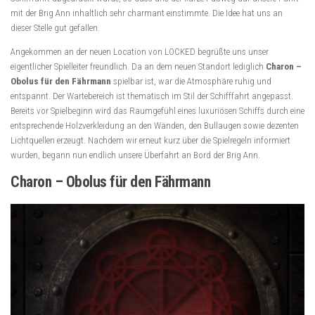
mit der Brig Ann inhaltlich sehr charmant einstimmte. Die Idee hat uns an
dieser Stelle gut gefallen.
Angekommen an der neuen Location von LOCKED begrüßte uns unser
eigentlicher Spielleiter freundlich. Da an dem neuen Standort lediglich
Charon –
Obolus für den Fährmann
spielbar ist, war die Atmosphäre ruhig und
entspannt. Der Wartebereich ist thematisch im Stil der Schifffahrt angepasst.
Bereits vor Spielbeginn wird das Raumgefühl eines luxuriösen Schiffs durch eine
entsprechende Holzverkleidung an den Wänden, den Bullaugen sowie dezenten
Lichtquellen erzeugt. Nachdem wir erneut kurz über die Spielregeln informiert
wurden, begann nun endlich unsere Überfahrt an Bord der Brig Ann.
Charon – Obolus für den Fährmann