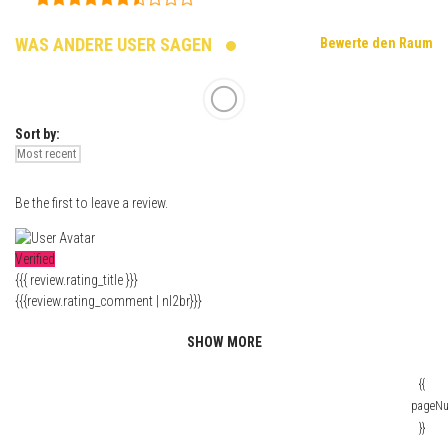
WAS ANDERE USER SAGEN
Bewerte den Raum
Sort by:
Be the first to leave a review.
Verified
{{{ review.rating_title }}}
{{{review.rating_comment | nl2br}}}
SHOW MORE
{{
pageN
}}