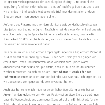
Tätigkeiten wie beispielsweise der Bezahlung beschäftigt. Eine persönliche
Begrüßung fand hier leider nicht statt. Erst auf Nachfrage baten sie uns, dass
wir uns das in Endlosschleife abspielende Briefingsvideo mit allen anderen
Gruppen zusammen anzuschauen sollten.
Aufgrund des Platzmangels vor dem Monitor sowie der Geräuschkulisse war
dies jedoch nur bedingt möglich. Tatsächlich wirkte dieser Moment auf uns wie
eine Überforderung der Spielleiter. Hinterher stellte sich heraus, dass alle fünf
Räume bei LOCKED zeitgleich starten, was wir in dieser Form tatsächlich noch
bei keinem Anbieter zuvor erlebt haben.
Bei einer räumlich nur begrenzten Empfangslounge sowie begrenztem Personal
ist dies sicherlich nur bedingt sinnvoll. Nach dem Briefingsvideo gingen wir
erneut zum Tresen und berichteten, dass wir bereit zum Spielen wären.
Anschließend erklärte uns die Spielleiterin, dass wir nun die Räumlichkeiten
wechseln müssten, da sich der neuste Raum
Charon – Obolus für den
Fährmann
an einem anderen Standort befindet. Dies war natürlich ärgerlich, da
wir Jacken und Wertgegenstände bereits verstaut hatten.
Auch dies hätte sicherlich mit einer persönlichen Begrüßung bereits bei der
Ankunft anders gelöst werden können. Positiv sei an dieser Stelle zu erwähnen,
dass die Wegbeschreibung zum neuen Standort auf eine Eintrittskarte für die
Schifffahrt abgedruckt wurde, so dass uns der kurze Fußweg auf unsere Fahrt