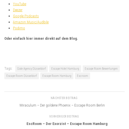
YouTube
Deezer
Google Podcasts
Amazon Music/Audbile
Podimo
Oder einfach hier immer direkt auf dem Blog.
Tags:
Code Agency Düsseldorf
Escape Hotel Hamburg
Escape Room Bewertungen
Escape Room Düsseldorf
Escape Room Hamburg
Escroom
NÄCHSTER BEITRAG
Miraculum – Der goldene Phoenix – Escape Room Berlin
VORHERIGER BEITRAG
EscRoom – Der Exorzist – Escape Room Hamburg