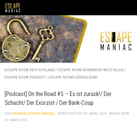
Unter dem Inhalt
ESCAPE ROOM DEUTSCHLAND
/
ESCAPE ROOM NORDRHEIN-WESTFALEN
/
ESCAPE ROOM PODCAST
/
ESCAPE ROOMS DÜSSELDORF
[Podcast] On the Road #5 – Es ist zurück!/ Der
Schacht/ Der Exorzist / Der Bank-Coup
VON
SEBASTIAN [ESCAPE MANIAC]
· VERÖFFENTLICHT
30. MÄRZ 2023
· AKTUALISIERT
30. MÄRZ 2023