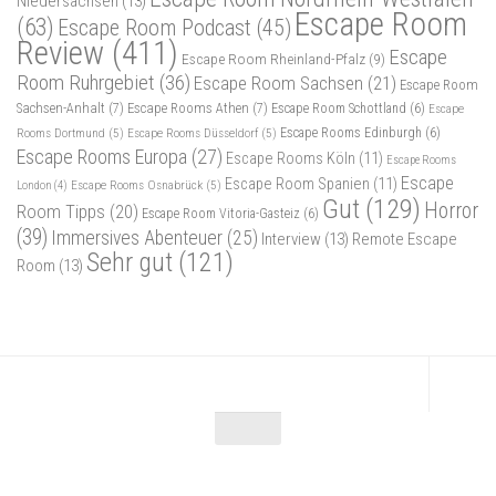
Niedersachsen
(13)
Escape Room
(63)
Escape Room Podcast
(45)
Review
(411)
Escape
Escape Room Rheinland-Pfalz
(9)
Room Ruhrgebiet
(36)
Escape Room Sachsen
(21)
Escape Room
Sachsen-Anhalt
(7)
Escape Rooms Athen
(7)
Escape Room Schottland
(6)
Escape
Rooms Dortmund
(5)
Escape Rooms Düsseldorf
(5)
Escape Rooms Edinburgh
(6)
Escape Rooms Europa
(27)
Escape Rooms Köln
(11)
Escape Rooms
Escape
Escape Room Spanien
(11)
Escape Rooms Osnabrück
(5)
London
(4)
Gut
(129)
Horror
Room Tipps
(20)
Escape Room Vitoria-Gasteiz
(6)
(39)
Immersives Abenteuer
(25)
Interview
(13)
Remote Escape
Sehr gut
(121)
Room
(13)
Escape Maniac © 2026. Alle Rechte vorbehalten.