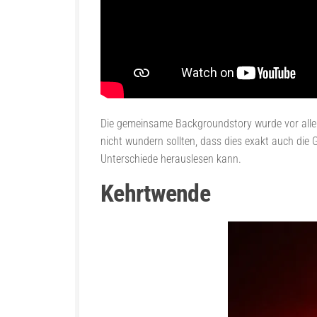
Die gemeinsame Backgroundstory wurde vor allem
nicht wundern sollten, dass dies exakt auch die
Unterschiede herauslesen kann.
Kehrtwende