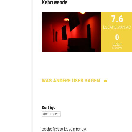
Kehrtwende
7.6
ESCAPE MANIAC
0
LESER
(
0
votes)
WAS ANDERE USER SAGEN
Sort by:
Be the first to leave a review.