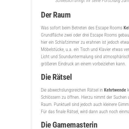
Schließlich bringt Ihr seine Forschung zu
Der Raum
Was sofort beim Betreten des Escape Rooms
Ke
Grundfläche zwei oder drei Escape Rooms gebaut
hier ein Schlafzimmer zu erahnen ist jedoch etw
Möbelstücke, u.a. ein Tisch und Klavier etwas v
Licht und Sounduntermalung sind atmosphärisch g
größeren Eindruck an einem vorbeiziehen kann.
Die Rätsel
Die abwechslungsreichen Rätsel in
Kehrtwende
k
Schlössern zu öffnen. Hierzu nimmt der Suchen u
Raum. Punktuell sind jedoch auch kleinere Gimmick
Für das finale Rätsel, wird dann auch noch ein
Die Gamemasterin