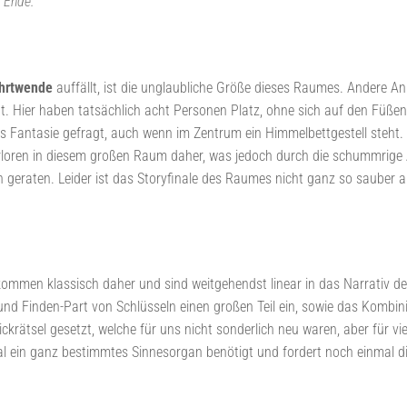
m Ende.
hrtwende
auffällt, ist die unglaubliche Größe dieses Raumes. Andere A
. Hier haben tatsächlich acht Personen Platz, ohne sich auf den Füßen
as Fantasie gefragt, auch wenn im Zentrum ein Himmelbettgestell steht
erloren in diesem großen Raum daher, was jedoch durch die schummrige A
eraten. Leider ist das Storyfinale des Raumes nicht ganz so sauber au
ommen klassisch daher und sind weitgehendst linear in das Narrativ des
nd Finden-Part von Schlüsseln einen großen Teil ein, sowie das Kombini
rätsel gesetzt, welche für uns nicht sonderlich neu waren, aber für viele 
mal ein ganz bestimmtes Sinnesorgan benötigt und fordert noch einmal