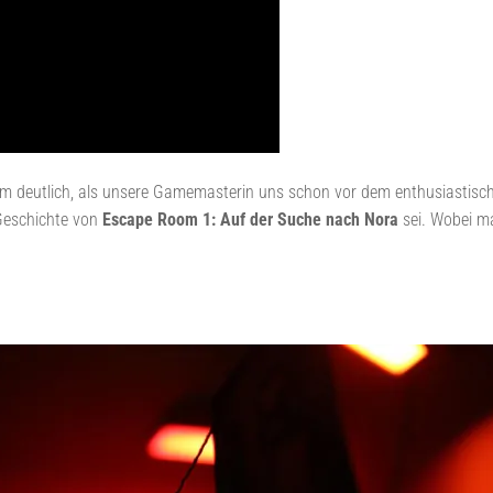
 deutlich, als unsere Gamemasterin uns schon vor dem enthusiastisch v
 Geschichte von
Escape Room 1: Auf der Suche nach Nora
sei. Wobei ma