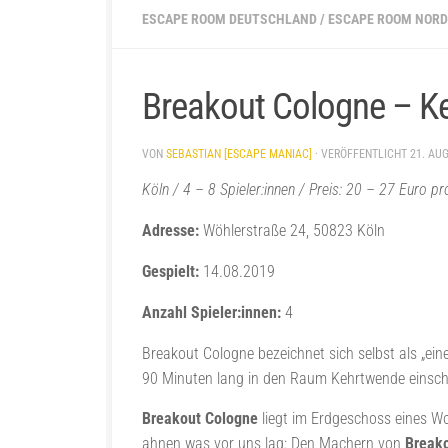
ESCAPE ROOM DEUTSCHLAND
/
ESCAPE ROOM NOR
Breakout Cologne – K
VON
SEBASTIAN [ESCAPE MANIAC]
· VERÖFFENTLICHT
21. AU
Köln / 4 – 8 Spieler:innen / Preis: 20 – 27 Euro p
Adresse:
Wöhlerstraße 24, 50823 Köln
Gespielt:
14.08.2019
Anzahl Spieler:innen:
4
Breakout Cologne bezeichnet sich selbst als „e
90 Minuten lang in den Raum Kehrtwende einschli
Breakout Cologne
liegt im Erdgeschoss eines 
ahnen was vor uns lag: Den Machern von
Break