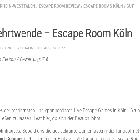
DRHEIN-WESTFALEN
/
ESCAPE ROOM REVIEW
/
ESCAPE ROOMS KÖLN
/
GUT
ehrtwende – Escape Room Köln
GUST 2019
· AKTUALISIERT
2. AUGUST 2022
ro Person / Bewertung: 7.6
ines der modernsten und spannendsten Live Escape Games in Köln“
.
Grund
eßen zu lassen. Lest hier, ob sich der Besuch lohnt.
Wohnhauses. Sobald uns die gut gelaunte Gamemasterin die Tür geöffne
out Cologne
steht hier einiger Platz zur Verfügung, um ihre Escape Roo