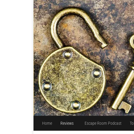
Unter dem Inhalt
Home
Reviews
Escape Room Podcast
To