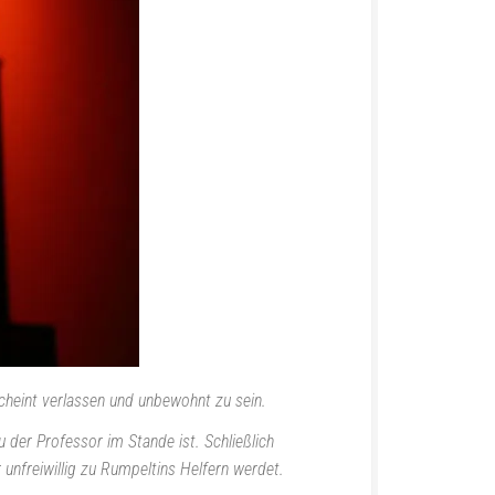
cheint verlassen und unbewohnt zu sein.
der Professor im Stande ist. Schließlich
unfreiwillig zu Rumpeltins Helfern werdet.