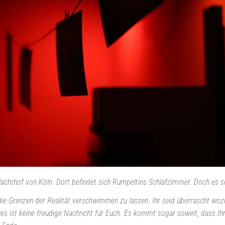
lachthof von Köln. Dort befindet sich Rumpeltins Schlafzimmer. Doch es s
e Grenzen der Realität verschwimmen zu lassen. Ihr seid überrascht wozu 
es ist keine freudige Nachricht für Euch. Es kommt sogar soweit, dass Ihr 