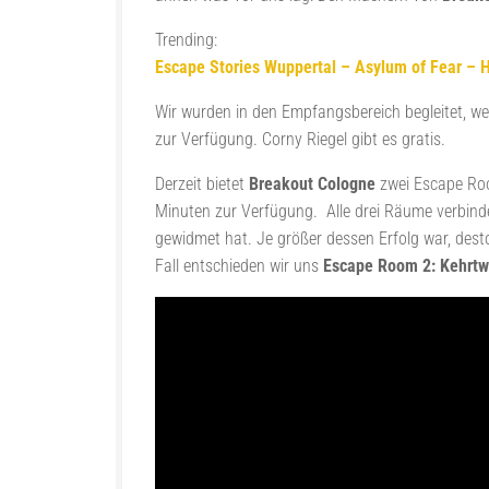
Trending:
Escape Stories Wuppertal – Asylum of Fear – 
Wir wurden in den Empfangsbereich begleitet, wel
zur Verfügung. Corny Riegel gibt es gratis.
Derzeit bietet
Breakout Cologne
zwei Escape Roo
Minuten zur Verfügung. Alle drei Räume verbind
gewidmet hat. Je größer dessen Erfolg war, dest
Fall entschieden wir uns
Escape Room 2: Kehrt