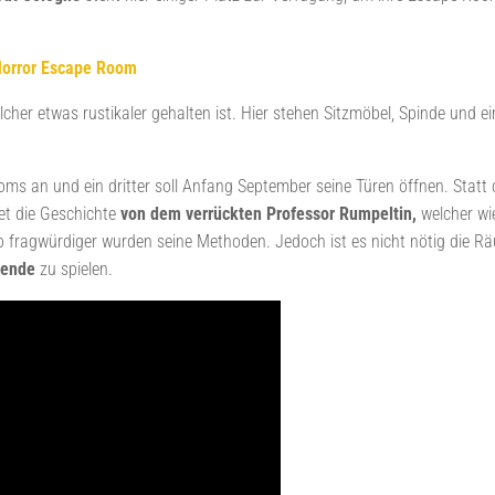
Horror Escape Room
cher etwas rustikaler gehalten ist. Hier stehen Sitzmöbel, Spinde und ei
ms an und ein dritter soll Anfang September seine Türen öffnen. Statt 
et die Geschichte
von dem verrückten Professor Rumpeltin,
welcher wi
o fragwürdiger wurden seine Methoden. Jedoch ist es nicht nötig die R
wende
zu spielen.