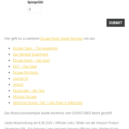
Spielgefühl
Hier geht es zu weiteren
Escape Room Spiele Reviews
von uns:
Escape Tales – The Awakening
Das Werwolf Experiment
Escape Room – Das Spiel
EXIT – Das Spiel
Escape the Room
Journal 29
Unlock!
Deckscape – Der Test
Misison: Escape
Detective Stories. Fall 1: Das Feuer in Adlerstein
Das Rezessionsexemplar wurde kostenlos vom IDVENTURES bereit gestellt.
Letzte Aktualisierung am 8.08.2026 / Affiliate Links / Bilder von der Amazon Product
Advertising API -
Alle Amazon Links sind sind Amazon Affiliate Links. Werden Käufe