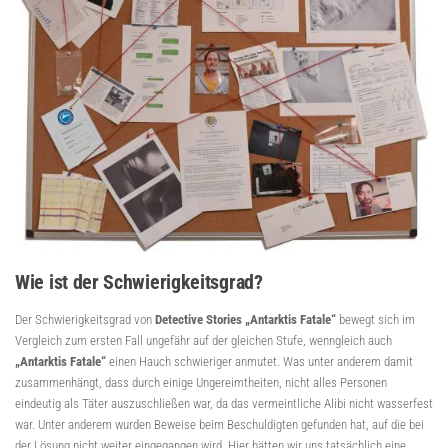
Wie ist der Schwierigkeitsgrad?
Der Schwierigkeitsgrad von
Detective Stories „Antarktis Fatale“
bewegt sich im
Vergleich zum ersten Fall ungefähr auf der gleichen Stufe, wenngleich auch
„Antarktis Fatale“
einen Hauch schwieriger anmutet. Was unter anderem damit
zusammenhängt, dass durch einige Ungereimtheiten, nicht alles Personen
eindeutig als Täter auszuschließen war, da das vermeintliche Alibi nicht wasserfest
war. Unter anderem wurden Beweise beim Beschuldigten gefunden hat, auf die bei
der Lösung nicht weiter eingegangen wird. Hier hätten wir uns tatsächlich eine