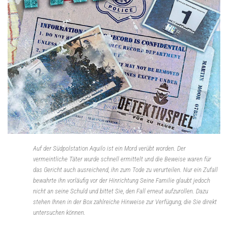
Auf der Südpolstation Aquilo ist ein Mord verübt worden. Der
vermeintliche Täter wurde schnell ermittelt und die Beweise waren für
das Gericht auch ausreichend, ihn zum Tode zu verurteilen. Nur ein Zufall
bewahrte ihn vorläufig vor der Hinrichtung Seine Familie glaubt jedoch
nicht an seine Schuld und bittet Sie, den Fall erneut aufzurollen. Dazu
stehen Ihnen in der Box zahlreiche Hinweise zur Verfügung, die Sie direkt
untersuchen können.