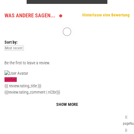
WAS ANDERE SAGEN...
Hinterlasse eine Bewertung
Sort by:
Be the first to leave a review.
Verified
{{{ review.rating_title }}}
{{{review.rating_comment | nl2br}}}
SHOW MORE
{{
pageNu
}}