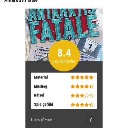
8.4
Escape Maniac
Material
Einstieg
Rätsel
Spielgefühl
0
Users
(
0
votes)