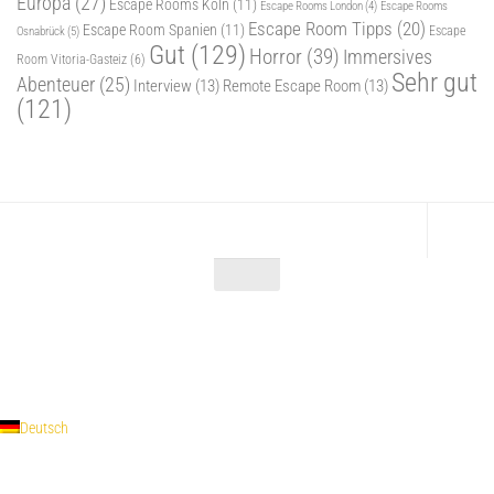
Europa
(27)
Escape Rooms Köln
(11)
Escape Rooms
Escape Rooms London
(4)
Escape Room Tipps
(20)
Escape Room Spanien
(11)
Osnabrück
(5)
Escape
Gut
(129)
Horror
(39)
Immersives
Room Vitoria-Gasteiz
(6)
Sehr gut
Abenteuer
(25)
Interview
(13)
Remote Escape Room
(13)
(121)
Escape Maniac © 2026. Alle Rechte vorbehalten.
Powered by
- Entworfen mit dem
Zu Hueman Pro wechseln
Deutsch