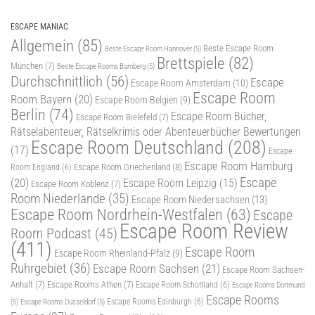
ESCAPE MANIAC
Allgemein
(85)
Beste Escape Room
Beste Escape Room Hannover
(5)
Brettspiele
(82)
München
(7)
Beste Escape Rooms Bamberg
(5)
Durchschnittlich
(56)
Escape
Escape Room Amsterdam
(10)
Escape Room
Room Bayern
(20)
Escape Room Belgien
(9)
Berlin
(74)
Escape Room Bücher,
Escape Room Bielefeld
(7)
Rätselabenteuer, Rätselkrimis oder Abenteuerbücher Bewertungen
Escape Room Deutschland
(208)
(17)
Escape
Escape Room Hamburg
Escape Room Griechenland
(8)
Room England
(6)
Escape
(20)
Escape Room Leipzig
(15)
Escape Room Koblenz
(7)
Room Niederlande
(35)
Escape Room Niedersachsen
(13)
Escape Room Nordrhein-Westfalen
(63)
Escape
Escape Room Review
Room Podcast
(45)
(411)
Escape Room
Escape Room Rheinland-Pfalz
(9)
Ruhrgebiet
(36)
Escape Room Sachsen
(21)
Escape Room Sachsen-
Anhalt
(7)
Escape Rooms Athen
(7)
Escape Room Schottland
(6)
Escape Rooms Dortmund
Escape Rooms
(5)
Escape Rooms Düsseldorf
(5)
Escape Rooms Edinburgh
(6)