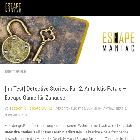
Unter dem Inhalt
BRETTSPIELE
[Im Test] Detective Stories. Fall 2: Antarktis Fatale –
Escape Game für Zuhause
VON
SEBASTIAN [ESCAPE MANIAC]
· VERÖFFENTLICHT
25. JUNI 2019
· AKTUALISIERT
5.
NOVEMBER 2020
Eine der größten Überraschungen auf unserem Wohnzimmertisch war letztes Jahr
Detective Stories. Fall 1: Das Feuer in Adlerstein
. Es brachte eine erfrischende
Abwechslung in den Markt der Detektiv – und Escape Spiele für Zuhause, in dem es