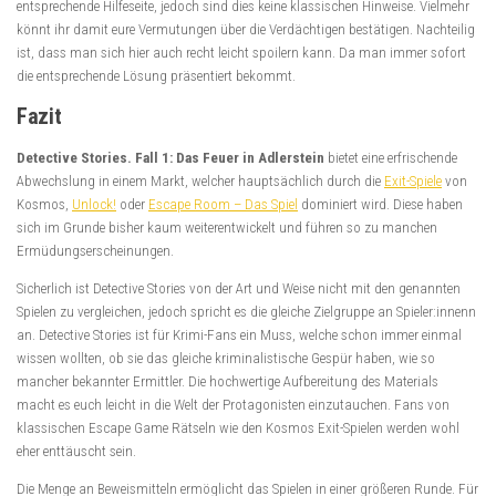
entsprechende Hilfeseite, jedoch sind dies keine klassischen Hinweise. Vielmehr
könnt ihr damit eure Vermutungen über die Verdächtigen bestätigen. Nachteilig
ist, dass man sich hier auch recht leicht spoilern kann. Da man immer sofort
die entsprechende Lösung präsentiert bekommt.
Fazit
Detective Stories. Fall 1: Das Feuer in Adlerstein
bietet eine erfrischende
Abwechslung in einem Markt, welcher hauptsächlich durch die
Exit-Spiele
von
Kosmos,
Unlock!
oder
Escape Room – Das Spiel
dominiert wird. Diese haben
sich im Grunde bisher kaum weiterentwickelt und führen so zu manchen
Ermüdungserscheinungen.
Sicherlich ist Detective Stories von der Art und Weise nicht mit den genannten
Spielen zu vergleichen, jedoch spricht es die gleiche Zielgruppe an Spieler:innenn
an. Detective Stories ist für Krimi-Fans ein Muss, welche schon immer einmal
wissen wollten, ob sie das gleiche kriminalistische Gespür haben, wie so
mancher bekannter Ermittler. Die hochwertige Aufbereitung des Materials
macht es euch leicht in die Welt der Protagonisten einzutauchen. Fans von
klassischen Escape Game Rätseln wie den Kosmos Exit-Spielen werden wohl
eher enttäuscht sein.
Die Menge an Beweismitteln ermöglicht das Spielen in einer größeren Runde. Für