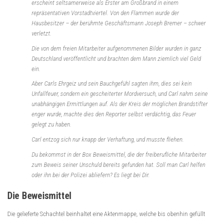
erscheint seltsamerweise als Erster am Großbrand in einem
repräsentativen Vorstadtviertel. Von den Flammen wurde der
Hausbesitzer – der berühmte Geschäftsmann Joseph Bremer – schwer
verletzt.
Die von dem freien Mitarbeiter aufgenommenen Bilder wurden in ganz
Deutschland veröffentlicht und brachten dem Mann ziemlich viel Geld
ein.
Aber Carls Ehrgeiz und sein Bauchgefühl sagten ihm, dies sei kein
Unfallfeuer, sondern ein gescheiterter Mordversuch, und Carl nahm seine
unabhängigen Ermittlungen auf. Als der Kreis der möglichen Brandstifter
enger wurde, machte dies den Reporter selbst verdächtig, das Feuer
gelegt zu haben.
Carl entzog sich nur knapp der Verhaftung, und musste fliehen.
Du bekommst in der Box Beweismittel, die der freiberufliche Mitarbeiter
zum Beweis seiner Unschuld bereits gefunden hat. Soll man Carl helfen
oder ihn bei der Polizei abliefern? Es liegt bei Dir.
Die Beweismittel
Die gelieferte Schachtel beinhaltet eine Aktenmappe, welche bis obenhin gefüllt