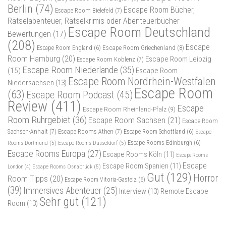
Berlin
(74)
Escape Room Bücher,
Escape Room Bielefeld
(7)
Rätselabenteuer, Rätselkrimis oder Abenteuerbücher
Escape Room Deutschland
Bewertungen
(17)
(208)
Escape
Escape Room Griechenland
(8)
Escape Room England
(6)
Room Hamburg
(20)
Escape Room Leipzig
Escape Room Koblenz
(7)
Escape Room Niederlande
(35)
(15)
Escape Room
Escape Room Nordrhein-Westfalen
Niedersachsen
(13)
Escape Room
(63)
Escape Room Podcast
(45)
Review
(411)
Escape
Escape Room Rheinland-Pfalz
(9)
Room Ruhrgebiet
(36)
Escape Room Sachsen
(21)
Escape Room
Sachsen-Anhalt
(7)
Escape Rooms Athen
(7)
Escape Room Schottland
(6)
Escape
Rooms Dortmund
(5)
Escape Rooms Düsseldorf
(5)
Escape Rooms Edinburgh
(6)
Escape Rooms Europa
(27)
Escape Rooms Köln
(11)
Escape Rooms
Escape
Escape Room Spanien
(11)
Escape Rooms Osnabrück
(5)
London
(4)
Gut
(129)
Horror
Room Tipps
(20)
Escape Room Vitoria-Gasteiz
(6)
(39)
Immersives Abenteuer
(25)
Interview
(13)
Remote Escape
Sehr gut
(121)
Room
(13)