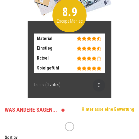
8.9
Escape Maniac
Material
Einstieg
Rätsel
Spielgefühl
0
Users
(
0
votes)
WAS ANDERE SAGEN...
Hinterlasse eine Bewertung
Sort by: