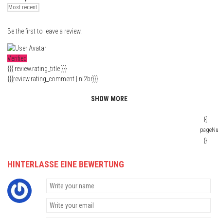
Be the first to leave a review.
Verified
{{{ review.rating_title }}}
{{{review.rating_comment | nl2br}}}
SHOW MORE
{{
pageN
}}
HINTERLASSE EINE BEWERTUNG