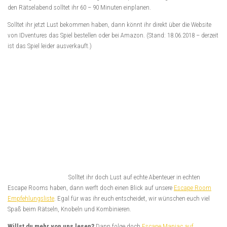
den Rätselabend solltet ihr 60 – 90 Minuten einplanen.
Solltet ihr jetzt Lust bekommen haben, dann könnt ihr direkt über die Website
von IDventures das Spiel bestellen oder bei Amazon. (Stand: 18.06.2018 – derzeit
ist das Spiel leider ausverkauft.)
Solltet ihr doch Lust auf echte Abenteuer in echten
Escape Rooms haben, dann werft doch einen Blick auf unsere
Escape Room
Empfehlungsliste
. Egal für was ihr euch entscheidet, wir wünschen euch viel
Spaß beim Rätseln, Knobeln und Kombinieren.
Willst du mehr von uns lesen?
Dann folge doch
Escape Maniac auf