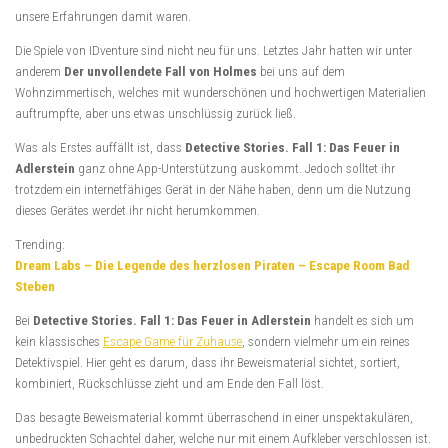
unsere Erfahrungen damit waren.
Die Spiele von IDventure sind nicht neu für uns. Letztes Jahr hatten wir unter
anderem
Der unvollendete Fall von Holmes
bei uns auf dem
Wohnzimmertisch, welches mit wunderschönen und hochwertigen Materialien
auftrumpfte, aber uns etwas unschlüssig zurück ließ.
Was als Erstes auffällt ist, dass
Detective Stories. Fall 1: Das Feuer in
Adlerstein
ganz ohne App-Unterstützung auskommt. Jedoch solltet ihr
trotzdem ein internetfähiges Gerät in der Nähe haben, denn um die Nutzung
dieses Gerätes werdet ihr nicht herumkommen.
Trending:
Dream Labs – Die Legende des herzlosen Piraten – Escape Room Bad
Steben
Bei
Detective Stories. Fall 1: Das Feuer in Adlerstein
handelt es sich um
kein klassisches
Escape Game für Zuhause
, sondern vielmehr um ein reines
Detektivspiel. Hier geht es darum, dass ihr Beweismaterial sichtet, sortiert,
kombiniert, Rückschlüsse zieht und am Ende den Fall löst.
Das besagte Beweismaterial kommt überraschend in einer unspektakulären,
unbedruckten Schachtel daher, welche nur mit einem Aufkleber verschlossen ist.