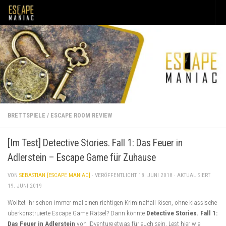
Unter dem Inhalt
BRETTSPIELE
/
ESCAPE ROOM REVIEW
[Im Test] Detective Stories. Fall 1: Das Feuer in
Adlerstein – Escape Game für Zuhause
VON
SEBASTIAN [ESCAPE MANIAC]
· VERÖFFENTLICHT
18. JUNI 2018
· AKTUALISIERT
19. JUNI 2019
Wolltet ihr schon immer mal einen richtigen Kriminalfall lösen, ohne klassische
überkonstruierte Escape Game Rätsel? Dann könnte
Detective Stories. Fall 1:
Das Feuer in Adlerstein
von IDventure etwas für euch sein. Lest hier wie