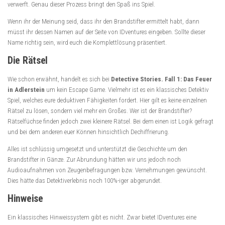
verwerft. Genau dieser Prozess bringt den Spaß ins Spiel.
Wenn ihr der Meinung seid, dass ihr den Brandstifter ermittelt habt, dann
müsst ihr dessen Namen auf der Seite von IDventures eingeben. Sollte dieser
Name richtig sein, wird euch die Komplettlösung präsentiert.
Die Rätsel
Wie schon erwähnt, handelt es sich bei
Detective Stories. Fall 1: Das Feuer
in Adlerstein
um kein Escape Game. Vielmehr ist es ein klassisches Detektiv
Spiel, welches eure deduktiven Fähigkeiten fordert. Hier gilt es keine einzelnen
Rätsel zu lösen, sondern viel mehr ein Großes. Wer ist der Brandstifter?
Rätselfüchse finden jedoch zwei kleinere Rätsel. Bei dem einen ist Logik gefragt
und bei dem anderen euer Können hinsichtlich Dechiffrierung.
Alles ist schlüssig umgesetzt und unterstützt die Geschichte um den
Brandstifter in Gänze. Zur Abrundung hätten wir uns jedoch noch
Audioaufnahmen von Zeugenbefragungen bzw. Vernehmungen gewünscht.
Dies hätte das Detektiverlebnis noch 100%-iger abgerundet.
Hinweise
Ein klassisches Hinweissystem gibt es nicht. Zwar bietet IDventures eine