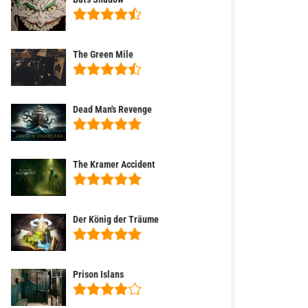
The Green Mile
Dead Man's Revenge
The Kramer Accident
Der König der Träume
Prison Islans