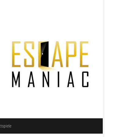
ttspiele