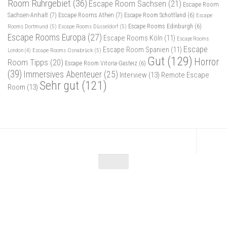
Room Ruhrgebiet
(36)
Escape Room Sachsen
(21)
Escape Room
Sachsen-Anhalt
(7)
Escape Rooms Athen
(7)
Escape Room Schottland
(6)
Escape
Rooms Dortmund
(5)
Escape Rooms Düsseldorf
(5)
Escape Rooms Edinburgh
(6)
Escape Rooms Europa
(27)
Escape Rooms Köln
(11)
Escape Rooms
Escape
Escape Room Spanien
(11)
Escape Rooms Osnabrück
(5)
London
(4)
Gut
(129)
Horror
Room Tipps
(20)
Escape Room Vitoria-Gasteiz
(6)
(39)
Immersives Abenteuer
(25)
Interview
(13)
Remote Escape
Sehr gut
(121)
Room
(13)
Escape Maniac © 2026. Alle Rechte vorbehalten.
Powered by
- Entworfen mit dem
Zu Hueman Pro wechseln