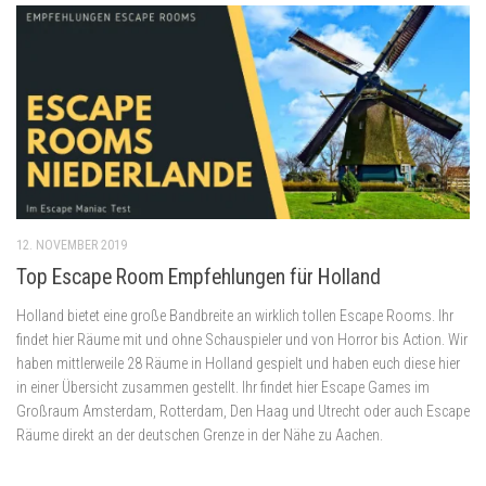
12. NOVEMBER 2019
Top Escape Room Empfehlungen für Holland
Holland bietet eine große Bandbreite an wirklich tollen Escape Rooms. Ihr
findet hier Räume mit und ohne Schauspieler und von Horror bis Action. Wir
haben mittlerweile 28 Räume in Holland gespielt und haben euch diese hier
in einer Übersicht zusammen gestellt. Ihr findet hier Escape Games im
Großraum Amsterdam, Rotterdam, Den Haag und Utrecht oder auch Escape
Räume direkt an der deutschen Grenze in der Nähe zu Aachen.