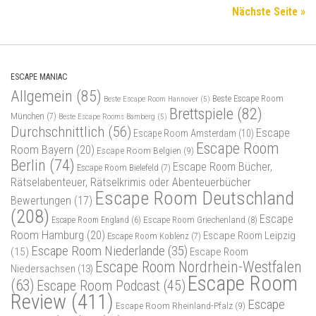
Nächste Seite »
ESCAPE MANIAC
Allgemein
(85)
Beste Escape Room
Beste Escape Room Hannover
(5)
Brettspiele
(82)
München
(7)
Beste Escape Rooms Bamberg
(5)
Durchschnittlich
(56)
Escape
Escape Room Amsterdam
(10)
Escape Room
Room Bayern
(20)
Escape Room Belgien
(9)
Berlin
(74)
Escape Room Bücher,
Escape Room Bielefeld
(7)
Rätselabenteuer, Rätselkrimis oder Abenteuerbücher
Escape Room Deutschland
Bewertungen
(17)
(208)
Escape
Escape Room Griechenland
(8)
Escape Room England
(6)
Room Hamburg
(20)
Escape Room Leipzig
Escape Room Koblenz
(7)
Escape Room Niederlande
(35)
(15)
Escape Room
Escape Room Nordrhein-Westfalen
Niedersachsen
(13)
Escape Room
(63)
Escape Room Podcast
(45)
Review
(411)
Escape
Escape Room Rheinland-Pfalz
(9)