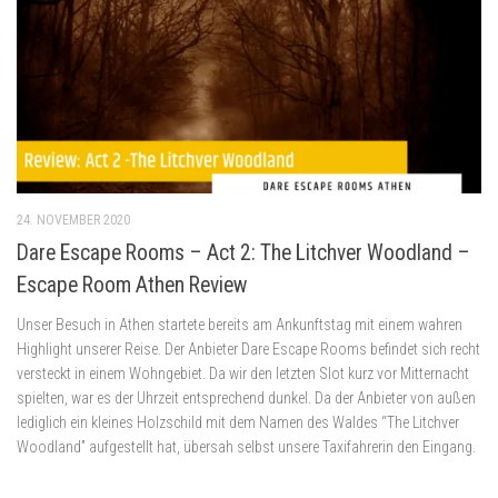
24. NOVEMBER 2020
Dare Escape Rooms – Act 2: The Litchver Woodland –
Escape Room Athen Review
Unser Besuch in Athen startete bereits am Ankunftstag mit einem wahren
Highlight unserer Reise. Der Anbieter Dare Escape Rooms befindet sich recht
versteckt in einem Wohngebiet. Da wir den letzten Slot kurz vor Mitternacht
spielten, war es der Uhrzeit entsprechend dunkel. Da der Anbieter von außen
lediglich ein kleines Holzschild mit dem Namen des Waldes “The Litchver
Woodland” aufgestellt hat, übersah selbst unsere Taxifahrerin den Eingang.