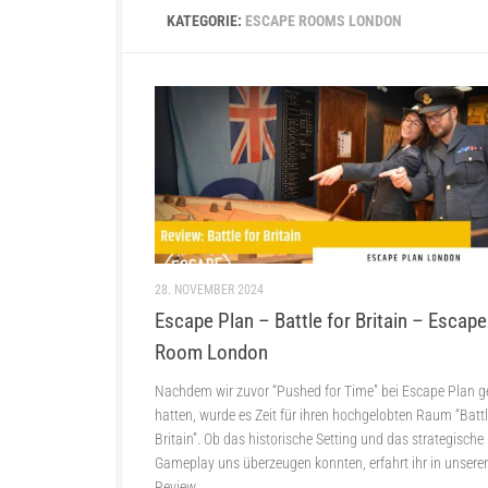
KATEGORIE:
ESCAPE ROOMS LONDON
28. NOVEMBER 2024
Escape Plan – Battle for Britain – Escape
Room London
Nachdem wir zuvor “Pushed for Time” bei Escape Plan ge
hatten, wurde es Zeit für ihren hochgelobten Raum “Battl
Britain”. Ob das historische Setting und das strategische
Gameplay uns überzeugen konnten, erfahrt ihr in unserer
Review.