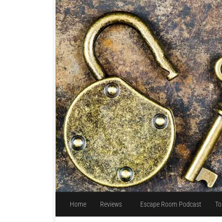
Unter dem Inhalt
Home
Reviews
Escape Room Podcast
To