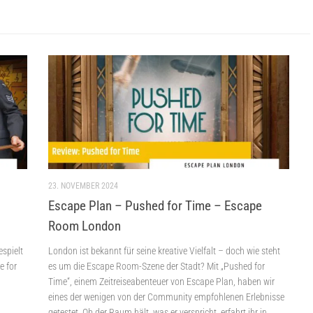
23. NOVEMBER 2024
Escape Plan – Pushed for Time – Escape
Room London
spielt
London ist bekannt für seine kreative Vielfalt – doch wie steht
e for
es um die Escape Room-Szene der Stadt? Mit „Pushed for
Time“, einem Zeitreiseabenteuer von Escape Plan, haben wir
eines der wenigen von der Community empfohlenen Erlebnisse
getestet. Ob der Raum hält, was er verspricht, erfahrt ihr in