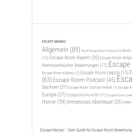
ESCAPE MANIAC
Allgemein
(85)
Beste
Beste Escape Room Hannover
(5)
Escape Room Bayern
(20)
(10)
Escape Room Belgi
Escape
Abenteuerbücher Bewertungen
(17)
E
Escape Room Leipzig
(15)
Escape Room Koblenz
(7)
Esc
(63)
Escape Room Podcast
(45)
Sachsen
(21)
Escape Room Sachsen-Anhalt
(7)
Escape 
Europa
(27)
Escape Rooms Köln
(11)
Escape Rooms Lond
Horror
(39)
Immersives Abenteuer
(25)
Inter
Escape Maniac – Dein Guide für Escape Room Bewertunge