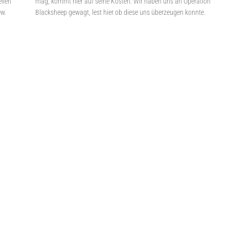
llen
mag, kommt hier auf seine Kosten. Wir haben uns an Operation
ew.
Blacksheep gewagt, lest hier ob diese uns überzeugen konnte.