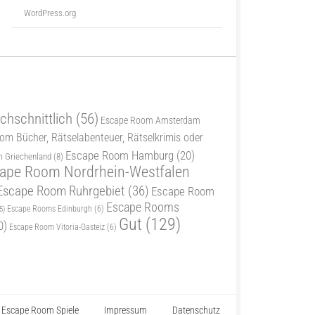
WordPress.org
chschnittlich
(56)
Escape Room Amsterdam
m Bücher, Rätselabenteuer, Rätselkrimis oder
Escape Room Hamburg
(20)
 Griechenland
(8)
ape Room Nordrhein-Westfalen
Escape Room Ruhrgebiet
(36)
Escape Room
Escape Rooms
5)
Escape Rooms Edinburgh
(6)
Gut
(129)
0)
Escape Room Vitoria-Gasteiz
(6)
Escape Room Spiele
Impressum
Datenschutz