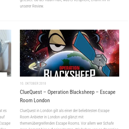
unserer Review.
10. OKTOBER 2018
ClueQuest – Operation Blacksheep – Escape
Room London
t es
ClueQuest in London gilt als einer der beliebtesten Escape
auf
Room Anbieter in London und glänzt mit
 Escape
themenübergreifenden Escape Rooms. Vor allem wer Schafe