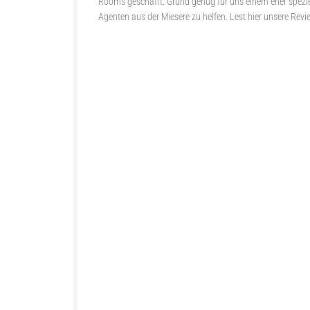
Rooms geschafft. Grund genug für uns einem eher spezie
Agenten aus der Miesere zu helfen. Lest hier unsere Revi