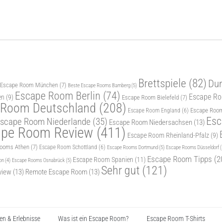
Brettspiele
(82)
Dur
 Escape Room München
(7)
Beste Escape Rooms Bamberg
(5)
Escape Room Berlin
(74)
Escape Roo
en
(9)
Escape Room Bielefeld
(7)
 Room Deutschland
(208)
Escape Room
Escape Room England
(6)
Esc
scape Room Niederlande
(35)
Escape Room Niedersachsen
(13)
ape Room Review
(411)
Escape Room Rheinland-Pfalz
(9)
Rooms Athen
(7)
Escape Room Schottland
(6)
Escape Rooms Dortmund
(5)
Escape Rooms Düsseldorf
(
Escape Room Tipps
(2
Escape Room Spanien
(11)
Escape Rooms Osnabrück
(5)
on
(4)
Sehr gut
(121)
view
(13)
Remote Escape Room
(13)
n & Erlebnisse
Was ist ein Escape Room?
Escape Room T-Shirts