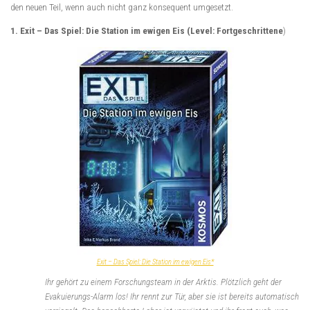
den neuen Teil, wenn auch nicht ganz konsequent umgesetzt.
1.
Exit – Das Spiel:
Die Station im ewigen Eis (
Level: Fortgeschrittene
)
Exit – Das Spiel: Die Station im ewigen Eis*
Ihr gehört zu einem Forschungsteam in der Arktis. Plötzlich geht der
Evakuierungs-Alarm los! Ihr rennt zur Tür, aber sie ist bereits automatisch