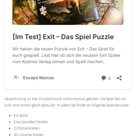
Abwechslung ist hier storytechnisch schon einmal geboten. Die Spiel Sets an
sich sind immer gleich bestückt. In jedem Set findet ihr folgende Spielutensilien:
Ein Buch
Eine Decodier-Scheibe
22 Rätsel-Karten
30 Lösungs-Karten