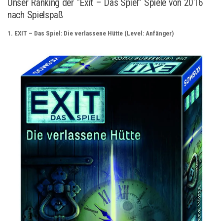
Unser Ranking der “Exit – Das Spiel” Spiele von 2016
nach Spielspaß
1. EXIT – Das Spiel: Die verlassene Hütte (Level: Anfänger)