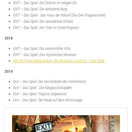
EXIT – Das Spiel: Die Station im ewigen Eis
EXIT – Das Spiel: Die verbotene Burg
EXIT – Das Spiel: Das Haus der Rätsel (Die Drei Fragezeichen)
EXIT – Das Spiel: Der versunkene Schatz
EXIT – Das Spiel: Der Tote im Orient-Express
2018
EXIT – Das Spiel: Die unheimliche Villa
EXIT – Das Spiel: Das mysteriöse Museum
[Im Test] Die Katakomben des Grauens von Exit – Das Spiel
2019
Exit – Das Spiel: Die Geisterbahn des Schreckens
Exit – Das Spiel: Die Känguru-Eskapden
Exit – Das Spiel: Flug ins Ungewisse
Exit – Das Spiel: Der Raub auf dem Mississippi