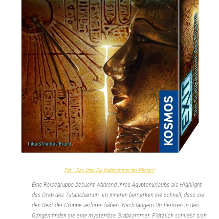
Exit – Das Spiel: Die Grabkammer des Pharao*
Eine Reisegruppe besucht während ihres Ägyptenurlaubs als Highlight
das Grab des Tutanchamun. Im Inneren bemerken sie schnell, dass sie
den Rest der Gruppe verloren haben. Nach langem Umherirren in den
Gängen finden sie eine mysteriöse Grabkammer. Plötzlich schließt sich