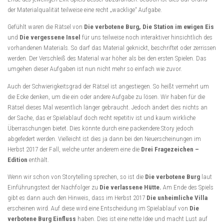
der Materialqualität teilweise eine recht „wacklige“ Aufgabe.
Gefühlt waren die Rätsel von
Die verbotene Burg
,
Die Station im ewigen Eis
und
Die vergessene Insel
für uns teilweise noch interaktiver hinsichtlich des
vorhandenen Materials. So darf das Material geknickt, beschriftet oder zerrissen
werden. Der Verschleiß des Material war höher als bei den ersten Spielen. Das
umgehen dieser Aufgaben ist nun nicht mehr so einfach wie zuvor.
Auch der Schwierigkeitsgrad der Rätsel ist angestiegen. So heißt vermehrt um
die Ecke denken, um die ein oder andere Aufgabe zu lösen. Wir haben für die
Rätsel dieses Mal wesentlich länger gebraucht. Jedoch ändert dies nichts an
der Sache, das er Spielablauf doch recht repetitiv ist und kaum wirkliche
Überraschungen bietet. Dies könnte durch eine packendere Story jedoch
abgefedert werden. Vielleicht ist dies ja dann bei den Neuerscheinungen im
Herbst 2017 der Fall, welche unter anderem eine die
Drei Fragezeichen –
Edition
enthält.
Wenn wir schon von Storytelling sprechen, so ist die
Die verbotene Burg
laut
Einführungstext der Nachfolger zu
Die verlassene Hütte.
Am Ende des Spiels
gibt es dann auch den Hinweis, dass im Herbst 2017
Die unheimliche Villa
erscheinen wird. Auf diese wird eine Entscheidung im Spielablauf von
Die
verbotene Burg
Einfluss
haben. Dies ist eine nette Idee und macht Lust auf