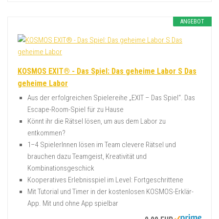
ANGEBOT
KOSMOS EXIT® - Das Spiel: Das geheime Labor S Das
geheime Labor
Aus der erfolgreichen Spielereihe „EXIT – Das Spiel“. Das
Escape-Room-Spiel für zu Hause
Könnt ihr die Rätsel lösen, um aus dem Labor zu
entkommen?
1–4 SpielerInnen lösen im Team clevere Rätsel und
brauchen dazu Teamgeist, Kreativität und
Kombinationsgeschick
Kooperatives Erlebnisspiel im Level: Fortgeschrittene
Mit Tutorial und Timer in der kostenlosen KOSMOS-Erklär-
App. Mit und ohne App spielbar