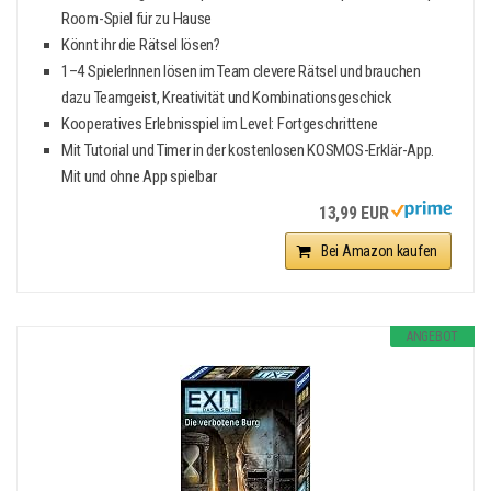
Room-Spiel für zu Hause
Könnt ihr die Rätsel lösen?
1–4 SpielerInnen lösen im Team clevere Rätsel und brauchen
dazu Teamgeist, Kreativität und Kombinationsgeschick
Kooperatives Erlebnisspiel im Level: Fortgeschrittene
Mit Tutorial und Timer in der kostenlosen KOSMOS-Erklär-App.
Mit und ohne App spielbar
13,99 EUR
Bei Amazon kaufen
ANGEBOT