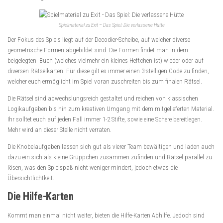
Spielmaterial zu Exit – Das Spiel: Die verlassene Hütte
Der Fokus des Spiels liegt auf der Decodier-Scheibe, auf welcher diverse
geometrische Formen abgebildet sind. Die Formen findet man in dem
beigelegten Buch (welches vielmehr ein kleines Heftchen ist) wieder oder auf
diversen Rätselkarten. Für diese gilt es immer einen 3-stelligen Code zu finden,
welcher euch ermöglicht im Spiel voran zuschreiten bis zum finalen Rätsel.
Die Rätsel sind abwechslungsreich gestaltet und reichen von klassischen
Logikaufgaben bis hin zum kreativen Umgang mit dem mitgelieferten Material.
Ihr solltet euch auf jeden Fall immer 1-2 Stifte, sowie eine Schere bereitlegen.
Mehr wird an dieser Stelle nicht verraten.
Die Knobelaufgaben lassen sich gut als vierer Team bewältigen und laden auch
dazu ein sich als kleine Grüppchen zusammen zufinden und Rätsel parallel zu
lösen, was den Spielspaß nicht weniger mindert, jedoch etwas die
Übersichtlichtkeit.
Die Hilfe-Karten
Kommt man einmal nicht weiter, bieten die Hilfe-Karten Abhilfe. Jedoch sind