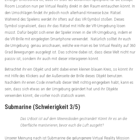
Room Location nun per Virtual Reality direkt in den Raum eintauchen könnt. In
den Umschlägen findet ihr jedoch noch allerhand Hinweise bzw. Rätsel.
Während des Spielens werdet ihr öfters auf das VR-Symbol stoßen. Dieses
Symbol signalisiert, dass ihr das Rätsel mit Hilfe der VR-Umgebung lösen
müsst. Dafür begibt sich einer der Spieler:innen in die VR-Umgebung, indem er
die VR-Brille mit eingelegten Smartphone verwendet. Natürlich solltet ihr euch
die Umgebung genau anschauen, welche wie man es bei Virtual Reality auf 360
Grad Bewegungen ausgelegt ist. Das schöne dabei ist, dass diese Welt nicht nur
passiv ist, sondern ihr auch mit dieser interagieren könnt.
Betrachtet ihr ein Objekt und seht dabei einen kleinen blauen Kreis, so könnt ihr
mit Hilfe des Klickers auf der Außenseite der Brille dieses Objekt benutzen.
Nachdem ihr einen Code innerhalb dieser Welt richtig eingegeben habt, kann es
sein, dass sich etwas an der Umgebung geändert hat und ihr Objekte
verwenden könnt, die vorher noch statisch waren.
Submarine (Schwierigkeit 3/5)
Das U-Boot ist auf dem Meeresboden gestrandet! Könnt ihr es an die
Oberfläche manövrieren, bevor euch die Luft ausgeht?
Unserer Meinung nach ist Submarine die gelungenere Virtual Reality Mission