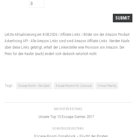
Letzte Aktualisierung am 8.08.2026 / Affiliate Links / Bilder von der Amazon Product
Advertising API -
Alle Amazon Links sind sind Amazon Affiliate Links. Werden Käufe
über diese Links getätigt, erhält der Linkersteller eine Provision von Amazon. Der
Preis für den Käufer (euch) ändert sich dadurch natürlich nicht.
Tags:
Escape Room - Das Spiel
Escape Rooms für Zuhause
Virtual Reality
NÄCHSTER BEITRAG
Unsere Top 10 Escape Games 2017
VORHERIGER BEITRAG
Escape Room Osnabrück – Flucht der Piraten