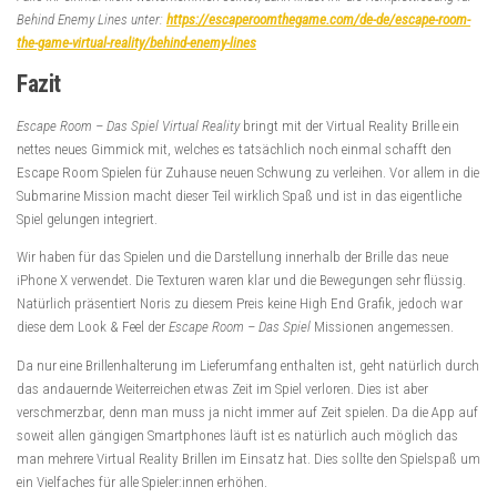
Behind Enemy Lines unter:
https://escaperoomthegame.com/de-de/escape-room-
the-game-virtual-reality/behind-enemy-lines
Fazit
Escape Room – Das Spiel Virtual Reality
bringt mit der Virtual Reality Brille ein
nettes neues Gimmick mit, welches es tatsächlich noch einmal schafft den
Escape Room Spielen für Zuhause neuen Schwung zu verleihen. Vor allem in die
Submarine Mission macht dieser Teil wirklich Spaß und ist in das eigentliche
Spiel gelungen integriert.
Wir haben für das Spielen und die Darstellung innerhalb der Brille das neue
iPhone X verwendet. Die Texturen waren klar und die Bewegungen sehr flüssig.
Natürlich präsentiert Noris zu diesem Preis keine High End Grafik, jedoch war
diese dem Look & Feel der
Escape Room – Das Spiel
Missionen angemessen.
Da nur eine Brillenhalterung im Lieferumfang enthalten ist, geht natürlich durch
das andauernde Weiterreichen etwas Zeit im Spiel verloren. Dies ist aber
verschmerzbar, denn man muss ja nicht immer auf Zeit spielen. Da die App auf
soweit allen gängigen Smartphones läuft ist es natürlich auch möglich das
man mehrere Virtual Reality Brillen im Einsatz hat. Dies sollte den Spielspaß um
ein Vielfaches für alle Spieler:innen erhöhen.