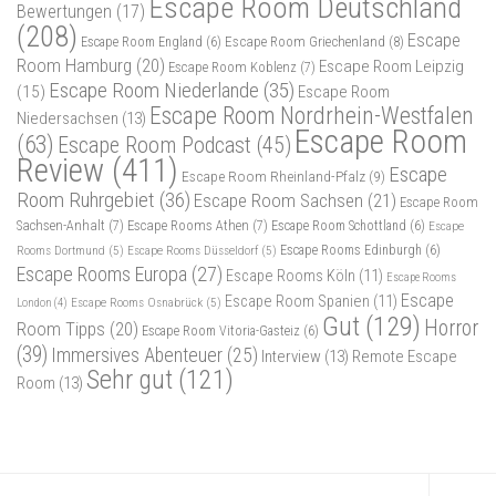
Escape Room Deutschland
Bewertungen
(17)
(208)
Escape
Escape Room Griechenland
(8)
Escape Room England
(6)
Room Hamburg
(20)
Escape Room Leipzig
Escape Room Koblenz
(7)
Escape Room Niederlande
(35)
(15)
Escape Room
Escape Room Nordrhein-Westfalen
Niedersachsen
(13)
Escape Room
(63)
Escape Room Podcast
(45)
Review
(411)
Escape
Escape Room Rheinland-Pfalz
(9)
Room Ruhrgebiet
(36)
Escape Room Sachsen
(21)
Escape Room
Sachsen-Anhalt
(7)
Escape Rooms Athen
(7)
Escape Room Schottland
(6)
Escape
Rooms Dortmund
(5)
Escape Rooms Düsseldorf
(5)
Escape Rooms Edinburgh
(6)
Escape Rooms Europa
(27)
Escape Rooms Köln
(11)
Escape Rooms
Escape
Escape Room Spanien
(11)
Escape Rooms Osnabrück
(5)
London
(4)
Gut
(129)
Horror
Room Tipps
(20)
Escape Room Vitoria-Gasteiz
(6)
(39)
Immersives Abenteuer
(25)
Interview
(13)
Remote Escape
Sehr gut
(121)
Room
(13)