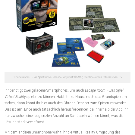
Escape Room – Das Spiel Virtual Reality Copyright: ©2017, Identity Games International BV
Ihr benötigt zwei geladene Smartphones, um auch
Escape Room – Das Spiel
Virtual Reality
spielen zu können. Habt ihr zu Hause noch das Grundspiel rum
stehen, dann könnt ihr hier auch den Chrono Decoder zum Spielen verwenden.
Dies ist am Ende auch tatsächlich herausfordernder, da innerhalb der App ihr
nur zwischen einer begrenzten Anzahl an Schlüsseln wählen könnt, was die
Lösung stark vereinfacht.
Mit dem anderen Smartphone wählt ihr die Virtual Reality Umgebung des