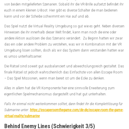
von beiden mitgelieferten Szenarien. Sobald ihr die VR-Brille aufsetzt befindet ihr
euch in einem kleinen U-Boot. Hier gibt es diverse Schalter die man bedienen
kann und vor der Scheibe schwimmt ein Hai auf und ab.
Das Spiel nutzt die Virtual Reality Umgebung so gut wie es geht. Neben diversen
Hinweisen die ihr innerhalb dieser Welt findet, kann man noch die eine oder
andere Aktion auslösen die das Szenario verändert. Zu Beginn hatten wir zwar
das ein oder andere Problem zu verstehen, was wir in Kombination mit der VR
Umgebung lösen sollten, doch als wir das System dann verstanden hatten war
es umso unterhaltsamer.
Die Rätsel sind soweit gut ausbalanciert und abwechslungsreich gestaltet. Das
finale Rätsel ist jedoch wahrscheinlich das Einfachste von allen Escape Room
– Das Spiel Missionen, wenn man bereit ist um die Ecke zu denken.
Alles in allem hat die VR Komponente hier eine sinnvolle Erweiterung zum
eigentlichen Spielmechanismus dargestellt und hat gut unterhalten.
Falls ihr einmal nicht weiterkommen solltet, dann findet ihr die Komplettlösung für
Submarine unter:
https://escaperoomthegame.com/de-de/escape-room-the-game-
virtual-reality/submarine
Behind Enemy Lines (Schwierigkeit 3/5)