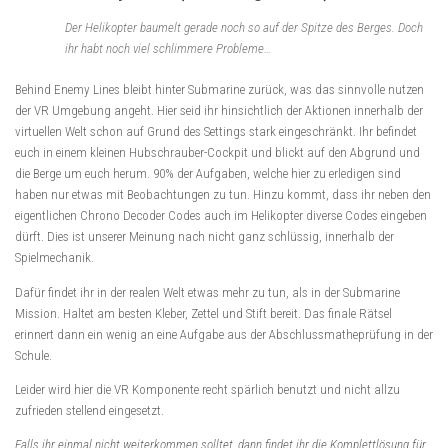
Der Helikopter baumelt gerade noch so auf der Spitze des Berges. Doch
ihr habt noch viel schlimmere Probleme…
Behind Enemy Lines bleibt hinter Submarine zurück, was das sinnvolle nutzen
der VR Umgebung angeht. Hier seid ihr hinsichtlich der Aktionen innerhalb der
virtuellen Welt schon auf Grund des Settings stark eingeschränkt. Ihr befindet
euch in einem kleinen Hubschrauber-Cockpit und blickt auf den Abgrund und
die Berge um euch herum. 90% der Aufgaben, welche hier zu erledigen sind
haben nur etwas mit Beobachtungen zu tun. Hinzu kommt, dass ihr neben den
eigentlichen Chrono Decoder Codes auch im Helikopter diverse Codes eingeben
dürft. Dies ist unserer Meinung nach nicht ganz schlüssig, innerhalb der
Spielmechanik.
Dafür findet ihr in der realen Welt etwas mehr zu tun, als in der Submarine
Mission. Haltet am besten Kleber, Zettel und Stift bereit. Das finale Rätsel
erinnert dann ein wenig an eine Aufgabe aus der Abschlussmatheprüfung in der
Schule.
Leider wird hier die VR Komponente recht spärlich benutzt und nicht allzu
zufrieden stellend eingesetzt.
Falls ihr einmal nicht weiterkommen solltet, dann findet ihr die Komplettlösung für