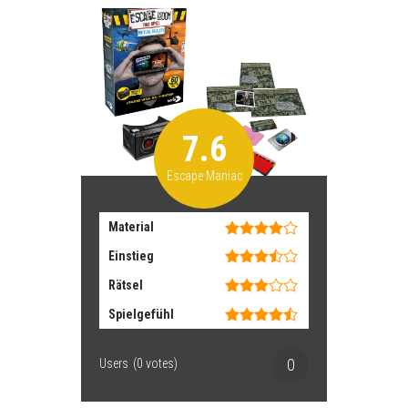
7.6
Escape Maniac
Material
Einstieg
Rätsel
Spielgefühl
0
Users
(
0
votes)