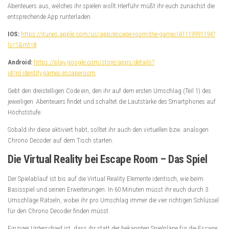
Abenteuers aus, welches ihr spielen wollt.HIerführ müßt ihr euch zunächst die
entsprechende App runterladen.
IOS:
https://itunes.apple.com/us/app/escape-room-the-game/id1119991194?
ls=1&mt=8
Android:
https://play.google.com/store/apps/details?
id=nl.identitygames.escaperoom
Gebt den dreistelligen Code ein, den ihr auf dem ersten Umschlag (Teil 1) des
jeweiligen Abenteuers findet und schaltet die Lautstärke des Smartphones auf
Höchststufe.
Sobald ihr diese aktiviert habt, solltet ihr auch den virtuellen bzw. analogen
Chrono Decoder auf dem Tisch starten.
Die Virtual Reality bei Escape Room – Das Spiel
Der Spielablauf ist bis auf die Virtual Reality Elemente identisch, wie beim
Basisspiel und seinen Erweiterungen. In 60 Minuten müsst ihr euch durch 3
Umschläge Rätseln, wobei ihr pro Umschlag immer die vier richtigen Schlüssel
für den Chrono Decoder finden müsst.
Einziger Unterschied ist, dass ihr statt der bekannten Spielpläne für die Escape