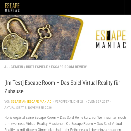
Unter dem Inhalt
ALLGEMEIN
/
BRETTSPIELE
/
ESCAPE ROOM REVIEW
[Im Test] Escape Room – Das Spiel Virtual Reality für
Zuhause
VON
SEBASTIAN [ESCAPE MANIAC]
· VERÖFFENTLICHT
28. NOVEMBER 2017
·
AKTUALISIERT
6. NOVEMBER 2020
Noris ergänzt seine Escape Room – Das Spiel Reihe kurz vor Weihnachten noch
um zwei neue Virtual Reality Missionen. Ob Escape Room – Das Spiel Virtual
Reality es mit diesem Gimmick schafft der Reihe neues Leben einzu hauchen,