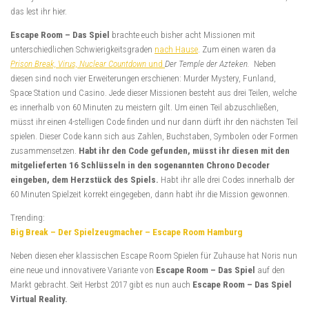
das lest ihr hier.
Escape Room – Das Spiel
brachte euch bisher acht Missionen mit
unterschiedlichen Schwierigkeitsgraden
nach Hause
. Zum einen waren da
Prison Break, Virus, Nuclear Countdown
und
Der Temple der Azteken.
Neben
diesen sind noch vier Erweiterungen erschienen: Murder Mystery, Funland,
Space Station und Casino. Jede dieser Missionen besteht aus drei Teilen, welche
es innerhalb von 60 Minuten zu meistern gilt. Um einen Teil abzuschließen,
müsst ihr einen 4-stelligen Code finden und nur dann dürft ihr den nächsten Teil
spielen. Dieser Code kann sich aus Zahlen, Buchstaben, Symbolen oder Formen
zusammensetzen.
Habt ihr den Code gefunden, müsst ihr diesen mit den
mitgelieferten 16 Schlüsseln in den sogenannten Chrono Decoder
eingeben, dem Herzstück des Spiels.
Habt ihr alle drei Codes innerhalb der
60 Minuten Spielzeit korrekt eingegeben, dann habt ihr die Mission gewonnen.
Trending:
Big Break – Der Spielzeugmacher – Escape Room Hamburg
Neben diesen eher klassischen Escape Room Spielen für Zuhause hat Noris nun
eine neue und innovativere Variante von
Escape Room – Das Spiel
auf den
Markt gebracht. Seit Herbst 2017 gibt es nun auch
Escape Room – Das Spiel
Virtual Reality.