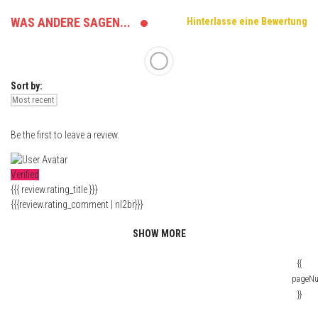
WAS ANDERE SAGEN...
Hinterlasse eine Bewertung
Sort by:
Be the first to leave a review.
Verified
{{{ review.rating_title }}}
{{{review.rating_comment | nl2br}}}
SHOW MORE
{{
pageN
}}