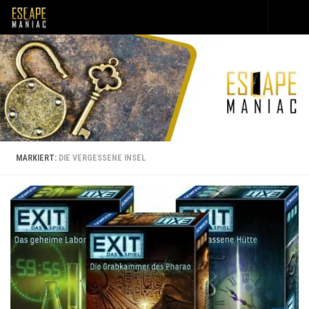
Unter dem Inhalt
MARKIERT:
DIE VERGESSENE INSEL