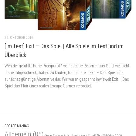
29. OKTOBER 2016
[Im Test] Exit – Das Spiel | Alle Spiele im Test und im
Überblick
Wen der gefühlte hohe Preispunkt* von Escape Room – Das Spiel vielleicht
bisher abgeschreckt hat es zu kaufen, für den stellt Exit – Das Spiel eine
zunächst günstige Alternative dar. Wir waren gespannt inwieweit Exit – Das
Spiel das Flair eines realen Escape Games verbreitet.
ESCAPE MANIAC
Allgemein
(85)
Beste Escape Room
Beste Escape Room Hannover
(5)