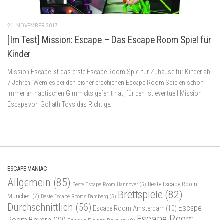
21. NOVEMBER 2017
[Im Test] Mission: Escape – Das Escape Room Spiel für
Kinder
Mission Escape ist das erste Escape Room Spiel für Zuhause für Kinder ab
7 Jahren. Wem es bei den bisher erschienen Escape Room Spielen schon
immer an haptischen Gimmicks gefehlt hat, für den ist eventuell Mission
Escape von Goliath Toys das Richtige.
ESCAPE MANIAC
Allgemein
(85)
Beste Escape Room
Beste Escape Room Hannover
(5)
Brettspiele
(82)
München
(7)
Beste Escape Rooms Bamberg
(5)
Durchschnittlich
(56)
Escape
Escape Room Amsterdam
(10)
Escape Room
Room Bayern
(20)
Escape Room Belgien
(9)