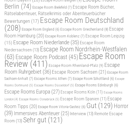
Berlin
(74)
Escape Room Bücher,
Escape Room Bielefeld
(7)
Rätselabenteuer, Rätselkrimis oder Abenteuerbücher
Escape Room Deutschland
Bewertungen
(17)
(208)
Escape
Escape Room Griechenland
(8)
Escape Room England
(6)
Room Hamburg
(20)
Escape Room Leipzig
Escape Room Koblenz
(7)
Escape Room Niederlande
(35)
(15)
Escape Room
Escape Room Nordrhein-Westfalen
Niedersachsen
(13)
Escape Room
(63)
Escape Room Podcast
(45)
Review
(411)
Escape
Escape Room Rheinland-Pfalz
(9)
Room Ruhrgebiet
(36)
Escape Room Sachsen
(21)
Escape Room
Sachsen-Anhalt
(7)
Escape Rooms Athen
(7)
Escape Room Schottland
(6)
Escape
Rooms Dortmund
(5)
Escape Rooms Düsseldorf
(5)
Escape Rooms Edinburgh
(6)
Escape Rooms Europa
(27)
Escape Rooms Köln
(11)
Escape Rooms
Escape
Escape Room Spanien
(11)
Escape Rooms Osnabrück
(5)
London
(4)
Gut
(129)
Horror
Room Tipps
(20)
Escape Room Vitoria-Gasteiz
(6)
(39)
Immersives Abenteuer
(25)
Interview
(13)
Remote Escape
Sehr gut
(121)
Room
(13)