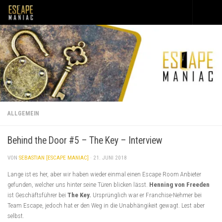
Unter dem Inhalt
ALLGEMEIN
Behind the Door #5 – The Key – Interview
VON
SEBASTIAN [ESCAPE MANIAC]
·
21. JUNI 2018
Lange ist es her, aber wir haben wieder einmal einen Escape Room Anbieter
gefunden, welcher uns hinter seine Türen blicken lässt.
Henning von Freeden
ist Geschäftsführer bei
The Key.
Ursprünglich war er Franchise-Nehmer bei
Team Escape, jedoch hat er den Weg in die Unabhängikeit gewagt. Lest aber
selbst.