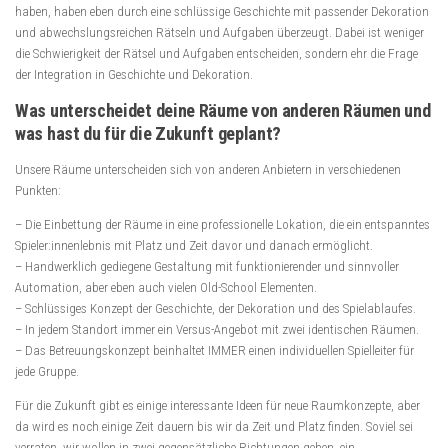
haben, haben eben durch eine schlüssige Geschichte mit passender Dekoration
und abwechslungsreichen Rätseln und Aufgaben überzeugt. Dabei ist weniger
die Schwierigkeit der Rätsel und Aufgaben entscheiden, sondern ehr die Frage
der Integration in Geschichte und Dekoration.
Was unterscheidet deine Räume von anderen Räumen und
was hast du für die Zukunft geplant?
Unsere Räume unterscheiden sich von anderen Anbietern in verschiedenen
Punkten:
– Die Einbettung der Räume in eine professionelle Lokation, die ein entspanntes
Spieler:innenlebnis mit Platz und Zeit davor und danach ermöglicht.
– Handwerklich gediegene Gestaltung mit funktionierender und sinnvoller
Automation, aber eben auch vielen Old-School Elementen.
– Schlüssiges Konzept der Geschichte, der Dekoration und des Spielablaufes.
– In jedem Standort immer ein Versus-Angebot mit zwei identischen Räumen.
– Das Betreuungskonzept beinhaltet IMMER einen individuellen Spielleiter für
jede Gruppe.
Für die Zukunft gibt es einige interessante Ideen für neue Raumkonzepte, aber
da wird es noch einige Zeit dauern bis wir da Zeit und Platz finden. Soviel sei
verraten, wir wollen in zwei gegensätzliche Richtungen gehen, ein