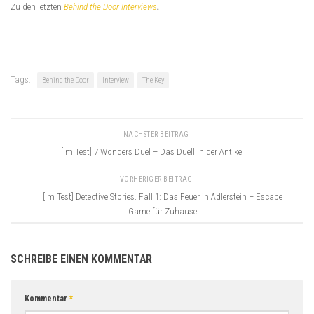
Zu den letzten
Behind the Door Interviews
.
Tags:
Behind the Door
Interview
The Key
NÄCHSTER BEITRAG
[Im Test] 7 Wonders Duel – Das Duell in der Antike
VORHERIGER BEITRAG
[Im Test] Detective Stories. Fall 1: Das Feuer in Adlerstein – Escape
Game für Zuhause
SCHREIBE EINEN KOMMENTAR
Kommentar
*