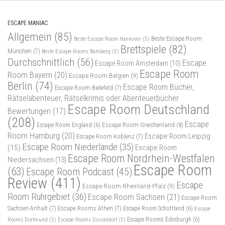
ESCAPE MANIAC
Allgemein
(85)
Beste Escape Room
Beste Escape Room Hannover
(5)
Brettspiele
(82)
München
(7)
Beste Escape Rooms Bamberg
(5)
Durchschnittlich
(56)
Escape
Escape Room Amsterdam
(10)
Escape Room
Room Bayern
(20)
Escape Room Belgien
(9)
Berlin
(74)
Escape Room Bücher,
Escape Room Bielefeld
(7)
Rätselabenteuer, Rätselkrimis oder Abenteuerbücher
Escape Room Deutschland
Bewertungen
(17)
(208)
Escape
Escape Room Griechenland
(8)
Escape Room England
(6)
Room Hamburg
(20)
Escape Room Leipzig
Escape Room Koblenz
(7)
Escape Room Niederlande
(35)
(15)
Escape Room
Escape Room Nordrhein-Westfalen
Niedersachsen
(13)
Escape Room
(63)
Escape Room Podcast
(45)
Review
(411)
Escape
Escape Room Rheinland-Pfalz
(9)
Room Ruhrgebiet
(36)
Escape Room Sachsen
(21)
Escape Room
Sachsen-Anhalt
(7)
Escape Rooms Athen
(7)
Escape Room Schottland
(6)
Escape
Rooms Dortmund
(5)
Escape Rooms Düsseldorf
(5)
Escape Rooms Edinburgh
(6)