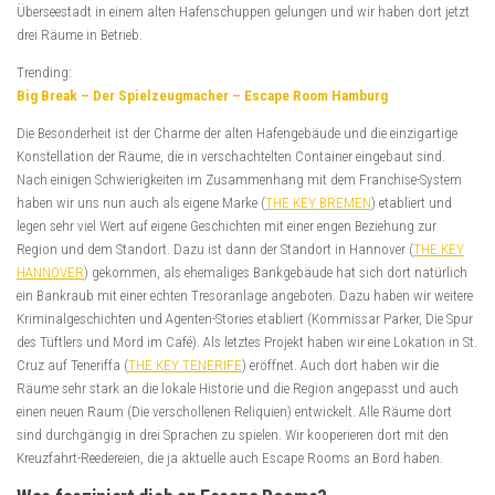
Überseestadt in einem alten Hafenschuppen gelungen und wir haben dort jetzt
drei Räume in Betrieb.
Trending:
Big Break – Der Spielzeugmacher – Escape Room Hamburg
Die Besonderheit ist der Charme der alten Hafengebäude und die einzigartige
Konstellation der Räume, die in verschachtelten Container eingebaut sind.
Nach einigen Schwierigkeiten im Zusammenhang mit dem Franchise-System
haben wir uns nun auch als eigene Marke (
THE KEY BREMEN
) etabliert und
legen sehr viel Wert auf eigene Geschichten mit einer engen Beziehung zur
Region und dem Standort. Dazu ist dann der Standort in Hannover (
THE KEY
HANNOVER
) gekommen, als ehemaliges Bankgebäude hat sich dort natürlich
ein Bankraub mit einer echten Tresoranlage angeboten. Dazu haben wir weitere
Kriminalgeschichten und Agenten-Stories etabliert (Kommissar Parker, Die Spur
des Tüftlers und Mord im Café). Als letztes Projekt haben wir eine Lokation in St.
Cruz auf Teneriffa (
THE KEY TENERIFE
) eröffnet. Auch dort haben wir die
Räume sehr stark an die lokale Historie und die Region angepasst und auch
einen neuen Raum (Die verschollenen Reliquien) entwickelt. Alle Räume dort
sind durchgängig in drei Sprachen zu spielen. Wir kooperieren dort mit den
Kreuzfahrt-Reedereien, die ja aktuelle auch Escape Rooms an Bord haben.