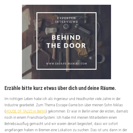
Erzähle bitte kurz etwas über dich und deine Räume.
Im richtigen Leben habe ich als Ingenieur und Headhunter viele Jahre in der
Industrie gearbeitet. Zum Thema Escape Game bin über meinen Sohn Niklas
(
HOUSE OF TALES in Berlin
) gekommen. Er war in Berlin einer der ersten, damals
noch in einem Franchise-System. Ich habe mit meinen Mitarbeitern einen
Betriebsausflug gemacht und wir waren derart begeistert, dass wir sofort
angefangen haben in Bremen eine Lokation zu suchen. Das ist uns dann in der