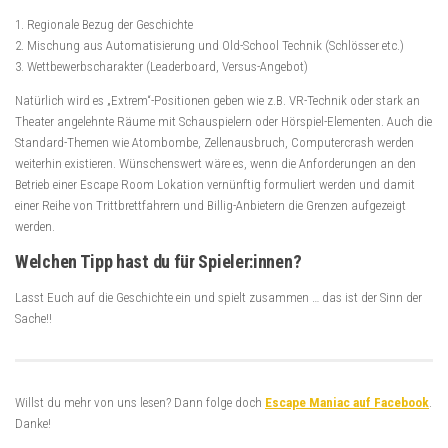
1. Regionale Bezug der Geschichte
2. Mischung aus Automatisierung und Old-School Technik (Schlösser etc.)
3. Wettbewerbscharakter (Leaderboard, Versus-Angebot)
Natürlich wird es „Extrem“-Positionen geben wie z.B. VR-Technik oder stark an
Theater angelehnte Räume mit Schauspielern oder Hörspiel-Elementen. Auch die
Standard-Themen wie Atombombe, Zellenausbruch, Computercrash werden
weiterhin existieren. Wünschenswert wäre es, wenn die Anforderungen an den
Betrieb einer Escape Room Lokation vernünftig formuliert werden und damit
einer Reihe von Trittbrettfahrern und Billig-Anbietern die Grenzen aufgezeigt
werden.
Welchen Tipp hast du für Spieler:innen?
Lasst Euch auf die Geschichte ein und spielt zusammen … das ist der Sinn der
Sache!!
Willst du mehr von uns lesen? Dann folge doch
Escape Maniac auf Facebook
.
Danke!