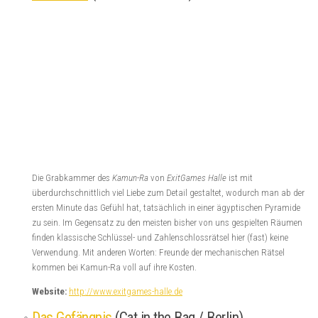
Die Grabkammer des
Kamun-Ra
von
ExitGames Halle
ist mit
überdurchschnittlich viel Liebe zum Detail gestaltet, wodurch man ab der
ersten Minute das Gefühl hat, tatsächlich in einer ägyptischen Pyramide
zu sein. Im Gegensatz zu den meisten bisher von uns gespielten Räumen
finden klassische Schlüssel- und Zahlenschlossrätsel hier (fast) keine
Verwendung. Mit anderen Worten: Freunde der mechanischen Rätsel
kommen bei Kamun-Ra voll auf ihre Kosten.
Website:
http://www.exitgames-halle.de
Das Gefängnis
(Cat in the Bag / Berlin)