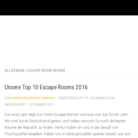
Unter dem Inhalt
ALLGEMEIN
/
ESCAPE ROOM REVIEW
Unsere Top 10 Escape Rooms 2016
VON
SEBASTIAN [ESCAPE MANIAC]
· VERÖFFENTLICHT
19. DEZEMBER 2016
·
AKTUALISIERT
7. DEZEMBER 2017
Das erste Jahr liegt nun hinter Escape Maniac und was war das für ein Jahr!
Wir sind durch Deutschland gereist und haben versucht für euch die besten
Räume der Republik zu finden. Hierfür haben wir uns in die Gewalt von
Psychopathen begeben, haben uns in Gefängniszellen sperren lassen, uns auf