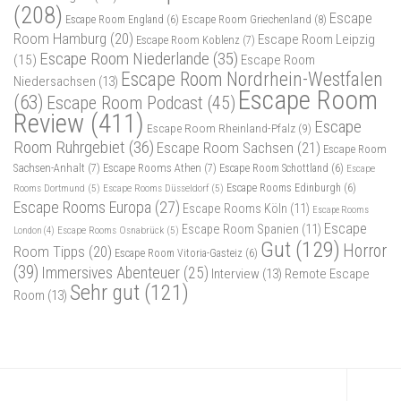
(208)
Escape
Escape Room Griechenland
(8)
Escape Room England
(6)
Room Hamburg
(20)
Escape Room Leipzig
Escape Room Koblenz
(7)
Escape Room Niederlande
(35)
(15)
Escape Room
Escape Room Nordrhein-Westfalen
Niedersachsen
(13)
Escape Room
(63)
Escape Room Podcast
(45)
Review
(411)
Escape
Escape Room Rheinland-Pfalz
(9)
Room Ruhrgebiet
(36)
Escape Room Sachsen
(21)
Escape Room
Sachsen-Anhalt
(7)
Escape Rooms Athen
(7)
Escape Room Schottland
(6)
Escape
Rooms Dortmund
(5)
Escape Rooms Düsseldorf
(5)
Escape Rooms Edinburgh
(6)
Escape Rooms Europa
(27)
Escape Rooms Köln
(11)
Escape Rooms
Escape
Escape Room Spanien
(11)
Escape Rooms Osnabrück
(5)
London
(4)
Gut
(129)
Horror
Room Tipps
(20)
Escape Room Vitoria-Gasteiz
(6)
(39)
Immersives Abenteuer
(25)
Interview
(13)
Remote Escape
Sehr gut
(121)
Room
(13)