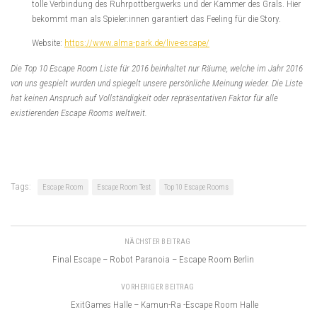
tolle Verbindung des Ruhrpottbergwerks und der Kammer des Grals. Hier
bekommt man als Spieler:innen garantiert das Feeling für die Story.
Website:
https://www.alma-park.de/live-escape/
Die Top 10 Escape Room Liste für 2016 beinhaltet nur Räume, welche im Jahr 2016
von uns gespielt wurden und spiegelt unsere persönliche Meinung wieder. Die Liste
hat keinen Anspruch auf Vollständigkeit oder repräsentativen Faktor für alle
existierenden Escape Rooms weltweit.
Tags:
Escape Room
Escape Room Test
Top 10 Escape Rooms
NÄCHSTER BEITRAG
Final Escape – Robot Paranoia – Escape Room Berlin
VORHERIGER BEITRAG
ExitGames Halle – Kamun-Ra -Escape Room Halle