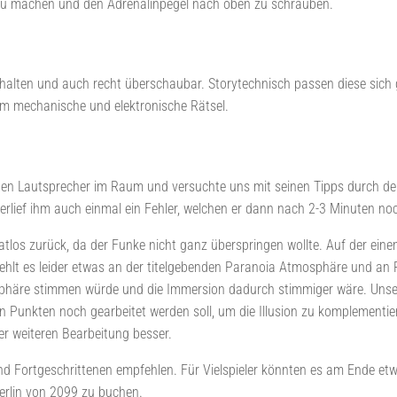
kt zu machen und den Adrenalinpegel nach oben zu schrauben.
gehalten und auch recht überschaubar. Storytechnisch passen diese sic
um mechanische und elektronische Rätsel.
n Lautsprecher im Raum und versuchte uns mit seinen Tipps durch den
nterlief ihm auch einmal ein Fehler, welchen er dann nach 2-3 Minuten no
atlos zurück, da der Funke nicht ganz überspringen wollte. Auf der ein
te fehlt es leider etwas an der titelgebenden Paranoia Atmosphäre und an
sphäre stimmen würde und die Immersion dadurch stimmiger wäre. Uns
 Punkten noch gearbeitet werden soll, um die Illusion zu komplementiere
er weiteren Bearbeitung besser.
 Fortgeschrittenen empfehlen. Für Vielspieler könnten es am Ende etwa
Berlin von 2099 zu buchen.