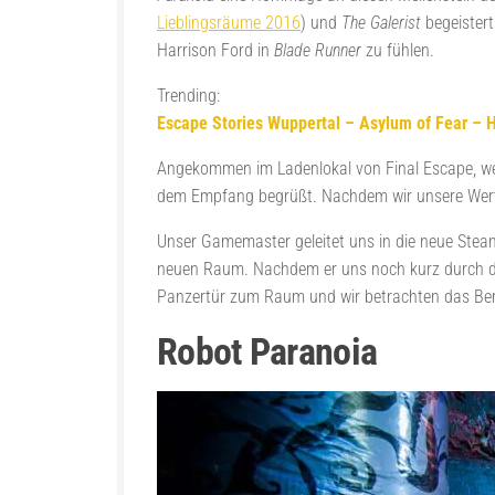
Lieblingsräume 2016
) und
The Galerist
begeister
Harrison Ford in
Blade Runner
zu fühlen.
Trending:
Escape Stories Wuppertal – Asylum of Fear – 
Angekommen im Ladenlokal von Final Escape, welc
dem Empfang begrüßt. Nachdem wir unsere Wertsac
Unser Gamemaster geleitet uns in die neue St
neuen Raum. Nachdem er uns noch kurz durch die
Panzertür zum Raum und wir betrachten das Ber
Robot Paranoia