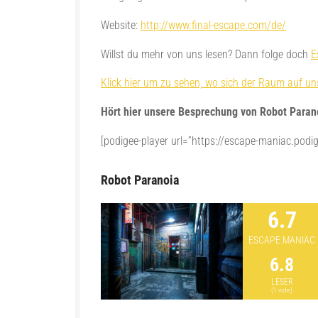
Website:
http://www.final-escape.com/de/
Willst du mehr von uns lesen? Dann folge doch
E
Klick hier um zu sehen, wo sich der Raum auf uns
Hört hier unsere Besprechung von Robot Paran
[podigee-player url=”https://escape-maniac.podig
Robot Paranoia
6.7
ESCAPE MANIAC
6.8
LESER
(
1
vote)