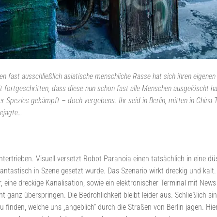
n fast ausschließlich asiatische menschliche Rasse hat sich ihren eigenen
weit fortgeschritten, dass diese nun schon fast alle Menschen ausgelöscht
r Spezies gekämpft – doch vergebens. Ihr seid in Berlin, mitten in China T
Gejagte…
rtrieben. Visuell versetzt Robot Paranoia einen tatsächlich in eine dü
ntastisch in Szene gesetzt wurde. Das Szenario wirkt dreckig und kalt
 eine dreckige Kanalisation, sowie ein elektronischer Terminal mit News
ht ganz überspringen. Die Bedrohlichkeit bleibt leider aus. Schließlich 
finden, welche uns „angeblich“ durch die Straßen von Berlin jagen. Hier