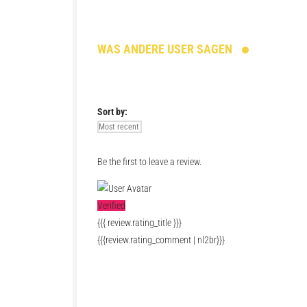
WAS ANDERE USER SAGEN
Sort by:
Be the first to leave a review.
Verified
{{{ review.rating_title }}}
{{{review.rating_comment | nl2br}}}