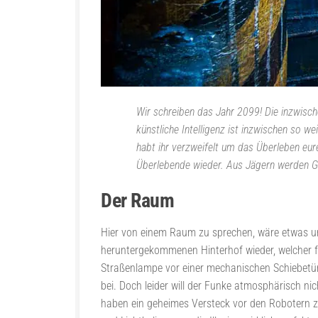
Wir schreiben das Jahr 2099! Die inzwische
künstliche Intelligenz ist inzwischen so 
habt ihr verzweifelt um das Überleben eure
Überlebende wieder. Aus Jägern werden 
Der Raum
Hier von einem Raum zu sprechen, wäre etwas unte
heruntergekommenen Hinterhof wieder, welcher fa
Straßenlampe vor einer mechanischen Schiebetür,
bei. Doch leider will der Funke atmosphärisch nic
haben ein geheimes Versteck vor den Robotern zu 