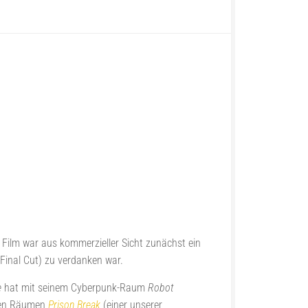
r Film war aus kommerzieller Sicht zunächst ein
 Final Cut) zu verdanken war.
e
hat mit seinem Cyberpunk-Raum
Robot
iden Räumen
Prison Break
(einer unserer