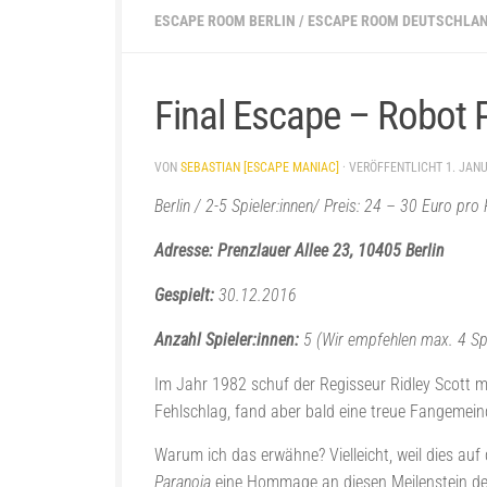
ESCAPE ROOM BERLIN
/
ESCAPE ROOM DEUTSCHLA
Final Escape – Robot 
VON
SEBASTIAN [ESCAPE MANIAC]
· VERÖFFENTLICHT
1. JAN
Berlin / 2-5 Spieler:innen/ Preis: 24 – 30 Euro pr
Adresse:
Prenzlauer Allee 23, 10405 Berlin
Gespielt:
30.12.2016
Anzahl Spieler:innen:
5 (Wir empfehlen max. 4 Spi
Im Jahr 1982 schuf der Regisseur Ridley Scott 
Fehlschlag, fand aber bald eine treue Fangemein
Warum ich das erwähne? Vielleicht, weil dies a
Paranoia
eine Hommage an diesen Meilenstein de