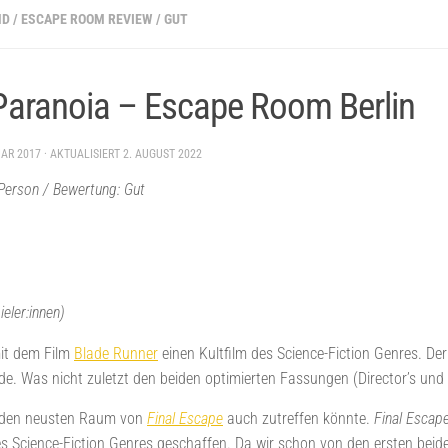
ND
/
ESCAPE ROOM REVIEW
/
GUT
Paranoia – Escape Room Berlin
UAR 2017
· AKTUALISIERT
2. AUGUST 2022
o Person / Bewertung: Gut
eler:innen)
mit dem Film
Blade Runner
einen Kultfilm des Science-Fiction Genres. De
de. Was nicht zuletzt den beiden optimierten Fassungen (Director’s und
uf den neusten Raum von
Final Escape
auch zutreffen könnte.
Final Escap
s Science-Fiction Genres geschaffen. Da wir schon von den ersten be