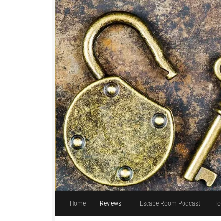
Unter dem Inhalt
Home
Reviews
Escape Room Podcast
To