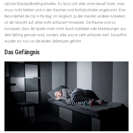
übliche Standardbriefing erhalten. Es lässt sich alles ohne Gewalt lösen, man
muss nicht klettern und in den Räumen sind Notfallschalter angebracht. Eine
Besonderheit bei
Cat in the Bag
, im Vergleich zu den meisten anderen Anbietern,
ist der Verzicht auf „Bitte nicht anfassen“-Hinweisen. Die Räume sind so
konzipiert, dass der Spieler:innen nicht durch Aufkleber oder Markierungen aus
dem Setting gerissen wird, sondern alles was er sieht anfassen darf. Daraufhin
wurden wir nun vor die beiden Zellentüren geführt.
Das Gefängnis