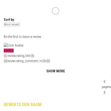
Sort by:
Be the first to leave a review.
Verified
{{{ review.rating_title }}}
{{{review.rating_comment | nl2br}}}
SHOW MORE
{{
pageN
}}
BEWERTE DEN RAUM