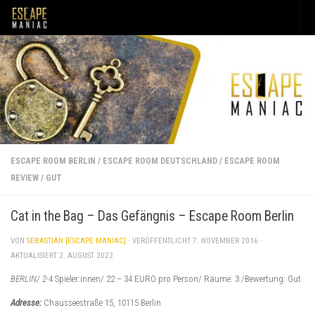
Unter dem Inhalt
ESCAPE ROOM BERLIN
/
ESCAPE ROOM DEUTSCHLAND
/
ESCAPE ROOM
REVIEW
/
GUT
Cat in the Bag – Das Gefängnis – Escape Room Berlin
VON
SEBASTIAN [ESCAPE MANIAC]
· VERÖFFENTLICHT
7. NOVEMBER 2016
·
AKTUALISIERT
2. AUGUST 2022
BERLIN/ 2-
4 Spieler:innen/ 22 – 34 EURO pro Person/ Räume: 3 /Bewertung: Gut
Adresse:
Chausseestraße 15, 10115 Berlin