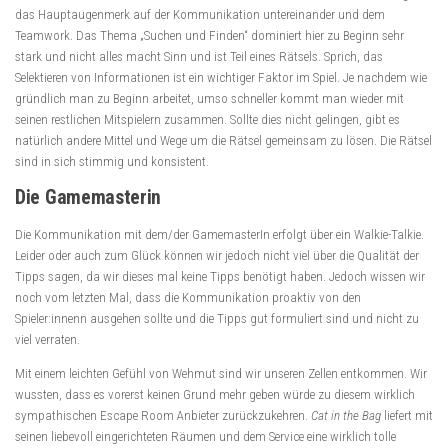
das Hauptaugenmerk auf der Kommunikation untereinander und dem
Teamwork. Das Thema „Suchen und Finden“ dominiert hier zu Beginn sehr
stark und nicht alles macht Sinn und ist Teil eines Rätsels. Sprich, das
Selektieren von Informationen ist ein wichtiger Faktor im Spiel. Je nachdem wie
gründlich man zu Beginn arbeitet, umso schneller kommt man wieder mit
seinen restlichen Mitspielern zusammen. Sollte dies nicht gelingen, gibt es
natürlich andere Mittel und Wege um die Rätsel gemeinsam zu lösen. Die Rätsel
sind in sich stimmig und konsistent.
Die Gamemasterin
Die Kommunikation mit dem/der GamemasterIn erfolgt über ein Walkie-Talkie.
Leider oder auch zum Glück können wir jedoch nicht viel über die Qualität der
Tipps sagen, da wir dieses mal keine Tipps benötigt haben. Jedoch wissen wir
noch vom letzten Mal, dass die Kommunikation proaktiv von den
Spieler:innenn ausgehen sollte und die Tipps gut formuliert sind und nicht zu
viel verraten.
Mit einem leichten Gefühl von Wehmut sind wir unseren Zellen entkommen. Wir
wussten, dass es vorerst keinen Grund mehr geben würde zu diesem wirklich
sympathischen Escape Room Anbieter zurückzukehren.
Cat in the Bag
liefert mit
seinen liebevoll eingerichteten Räumen und dem Service eine wirklich tolle