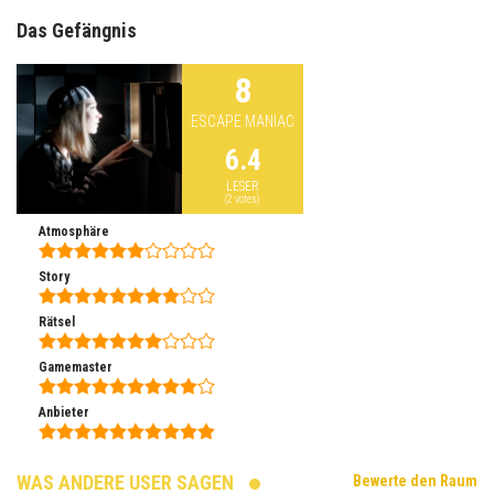
Das Gefängnis
8
ESCAPE MANIAC
6.4
LESER
(
2
votes)
Atmosphäre
Story
Rätsel
Gamemaster
Anbieter
WAS ANDERE USER SAGEN
Bewerte den Raum