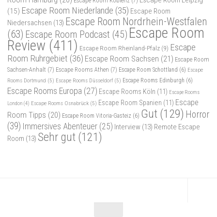
Escape Room Leipzig
Escape Room Koblenz
(7)
Escape Room Niederlande
(35)
(15)
Escape Room
Escape Room Nordrhein-Westfalen
Niedersachsen
(13)
Escape Room
(63)
Escape Room Podcast
(45)
Review
(411)
Escape
Escape Room Rheinland-Pfalz
(9)
Room Ruhrgebiet
(36)
Escape Room Sachsen
(21)
Escape Room
Sachsen-Anhalt
(7)
Escape Rooms Athen
(7)
Escape Room Schottland
(6)
Escape
Rooms Dortmund
(5)
Escape Rooms Düsseldorf
(5)
Escape Rooms Edinburgh
(6)
Escape Rooms Europa
(27)
Escape Rooms Köln
(11)
Escape Rooms
Escape
Escape Room Spanien
(11)
Escape Rooms Osnabrück
(5)
London
(4)
Gut
(129)
Horror
Room Tipps
(20)
Escape Room Vitoria-Gasteiz
(6)
(39)
Immersives Abenteuer
(25)
Interview
(13)
Remote Escape
Sehr gut
(121)
Room
(13)