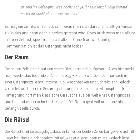
Ihr seid im Gefängnis. Was noch? Ach ja, ihr seid unschuldig! Worauf
wartet ihr noch? Nichts wie raus hier!
Es mag ein ziemlicher Schreck sein, wenn man sich darauf einstellt gemeinsam
zu Spielen und dann doch plötzlich getrennt wird. Doch auch wenn man alleine
in seiner Zelle ist, spielt man nicht alleine. Ohne Teamwork und guter
Kommunikation ist das Gefängnis nicht lösbar.
Der Raum
Die beiden Zellen sind auf den ersten Blick identisch aufgebaut. Auch hier merkt
man wieder das besondere
Cat in the Bag
– Flair. Zwar befindet man sich in
einer Gefängniszelle mit Pritsche, Klo, Waschbecken und Schreibtisch, jedoch
vermittelt auch hier die Gesamtgestaltung nie eine düstere Atmosphäre. Im
Hintergrund hört man klassische Geräusche aus der Welt eines Gefängnisses
und hin und wieder schreiende Katzen. Der Raum geht voll und ganz als
Gefängniszelle durch.
Die Rätsel
Die Rätsel sind so ausgelegt, dass in keiner der beiden Zellen Langeweile auftritt.
Jeder hat das ein oder andere Rätsel, was er alleine lösen muss. Jedoch liegt