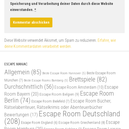
Speicherung und Verarbeitung deiner Daten durch diese Website
einverstanden.
*
Diese Website verwendet Akismet, um Spam zu reduzieren.
Erfahre, wie
deine Kommentardaten verarbeitet werden.
ESCAPE MANIAC
Allgemein
(85)
Beste Escape Room
Beste Escape Room Hannover
(5)
Brettspiele
(82)
München
(7)
Beste Escape Rooms Bamberg
(5)
Durchschnittlich
(56)
Escape
Escape Room Amsterdam
(10)
Escape Room
Room Bayern
(20)
Escape Room Belgien
(9)
Berlin
(74)
Escape Room Bücher,
Escape Room Bielefeld
(7)
Rätselabenteuer, Rätselkrimis oder Abenteuerbücher
Escape Room Deutschland
Bewertungen
(17)
(208)
Escape
Escape Room Griechenland
(8)
Escape Room England
(6)
Room Hamburg
(20)