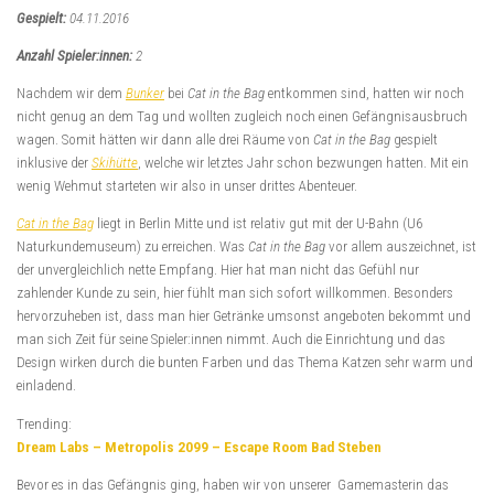
Gespielt:
04.11.2016
Anzahl Spieler:innen:
2
Nachdem wir dem
Bunker
bei
Cat in the Bag
entkommen sind, hatten wir noch
nicht genug an dem Tag und wollten zugleich noch einen Gefängnisausbruch
wagen. Somit hätten wir dann alle drei Räume von
Cat in the Bag
gespielt
inklusive der
Skihütte
, welche wir letztes Jahr schon bezwungen hatten. Mit ein
wenig Wehmut starteten wir also in unser drittes Abenteuer.
Cat in the Bag
liegt in Berlin Mitte und ist relativ gut mit der U-Bahn (U6
Naturkundemuseum) zu erreichen. Was
Cat in the Bag
vor allem auszeichnet, ist
der unvergleichlich nette Empfang. Hier hat man nicht das Gefühl nur
zahlender Kunde zu sein, hier fühlt man sich sofort willkommen. Besonders
hervorzuheben ist, dass man hier Getränke umsonst angeboten bekommt und
man sich Zeit für seine Spieler:innen nimmt. Auch die Einrichtung und das
Design wirken durch die bunten Farben und das Thema Katzen sehr warm und
einladend.
Trending:
Dream Labs – Metropolis 2099 – Escape Room Bad Steben
Bevor es in das Gefängnis ging, haben wir von unserer Gamemasterin das