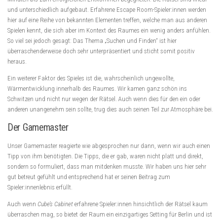
und unterschiedlich aufgebaut. Erfahrene Escape Room-Spieler:innen werden
hier auf eine Reihe von bekannten Elementen treffen, welche man aus anderen
Spielen kennt, die sich aber im Kontext des Raumes ein wenig anders anfühlen.
So viel sei jedoch gesagt: Das Thema „Suchen und Finden“ ist hier
überraschenderweise doch sehr unterpräsentiert und sticht somit positiv
heraus.
Ein weiterer Faktor des Spieles ist die, wahrscheinlich ungewollte,
Wärmentwicklung innerhalb des Raumes. Wir kamen ganz schön ins
Schwitzen und nicht nur wegen der Rätsel. Auch wenn dies für den ein oder
anderen unangenehm sein sollte, trug dies auch seinen Teil zur Atmosphäre bei.
Der Gamemaster
Unser Gamemaster reagierte wie abgesprochen nur dann, wenn wir auch einen
Tipp von ihm benötigten. Die Tipps, die er gab, waren nicht platt und direkt,
sondern so formuliert, dass man mitdenken musste. Wir haben uns hier sehr
gut betreut gefühlt und entsprechend hat er seinen Beitrag zum
Spieler:innenlebnis erfüllt.
Auch wenn
Cube’s Cabinet
erfahrene Spieler:innen hinsichtlich der Rätsel kaum
überraschen mag, so bietet der Raum ein einzigartiges Setting für Berlin und ist