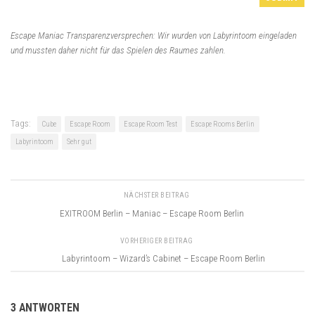
Escape Maniac Transparenzversprechen: Wir wurden von Labyrintoom eingeladen
und mussten daher nicht für das Spielen des Raumes zahlen.
Tags:
Cube
Escape Room
Escape Room Test
Escape Rooms Berlin
Labyrintoom
Sehr gut
NÄCHSTER BEITRAG
EXITROOM Berlin – Maniac – Escape Room Berlin
VORHERIGER BEITRAG
Labyrintoom – Wizard’s Cabinet – Escape Room Berlin
3 ANTWORTEN