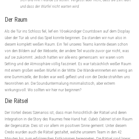
und dass der Würfel nicht warten wird.
Der Raum
Als die Tür ins Schloss fiel, lief ein 10-sekündiger Countdown auf dem Display
über der Tür ab und das Spiel konnte beginnen. Da standen wir nun also in
diesem komplett weißen Raum. Ein Teil unseres Teams kannte diesen schon
von den Bildern auf der Webseite, der andere Teil wusste zuvor gar nicht, was
auf sie zukommt. Jedoch hatten wir alle eins gemeinsam: wir waren vom
Setting und der Atmosphäre völlig fasziniert. Es war tatsächlich weißer Raum
mit einem großen weißen Würfel in der Mitte. Die Wände erinnerten ein wenig an
eine Gummizelle, der Boden war weiß gefliest und von der Decke strahlten uns
Neonröhren an. Die Sounduntermalung minimalistisch, aber extrem
wirkungsvoll. Wo sollten wir hier nur beginnen?
Die Rätsel
Der Vorteil dieses Szenarios ist, dass man hinsichtlich der Rätsel und deren
Integration in die Story des Raumes freie Hand hat.
Cube’s Cabinet
ist ein Raum
der Gegensätze. Dies ist vor allem im positiven Sinne gemeint. Unter diesem
Credo wurden auch die Rätsel gestaltet, welche unserem Team in den 42
Minuten bis zum erfolgreichen Entkommen begegneten. Die Rätsel sind linear