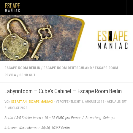
Unter dem Inhalt
ESCAPE ROOM BERLIN
/
ESCAPE ROOM DEUTSCHLAND
/
ESCAPE ROOM
REVIEW
/
SEHR GUT
Labyrintoom – Cube’s Cabinet – Escape Room Berlin
VON
SEBASTIAN [ESCAPE MANIAC]
· VERÖFFENTLICHT
1. AUGUST 2016
· AKTUALISIERT
2. AUGUST 2022
Berlin / 3-5 Spieler:innen / 18 – 33 EURO pro Person / Bewertung: Sehr gut
Adresse:
Wartenbergstr. 35/36, 10365 Berlin