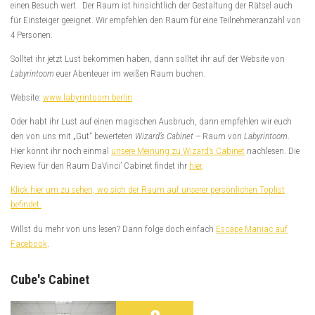
einen Besuch wert. Der Raum ist hinsichtlich der Gestaltung der Rätsel auch
für Einsteiger geeignet. Wir empfehlen den Raum für eine Teilnehmeranzahl von
4 Personen.
Solltet ihr jetzt Lust bekommen haben, dann solltet ihr auf der Website von
Labyrintoom
euer Abenteuer im weißen Raum buchen.
Website:
www.labyrintoom.berlin
Oder habt ihr Lust auf einen magischen Ausbruch, dann empfehlen wir euch
den von uns mit „Gut“ bewerteten
Wizard’s Cabinet
– Raum von
Labyrintoom
.
Hier könnt ihr noch einmal
unsere Meinung zu Wizard’s Cabinet
nachlesen. Die
Review für den Raum DaVinci’ Cabinet findet ihr
hier
.
Klick hier um zu sehen, wo sich der Raum auf unserer persönlichen Toplist
befindet.
Willst du mehr von uns lesen? Dann folge doch einfach
Escape Maniac auf
Facebook
.
Cube's Cabinet