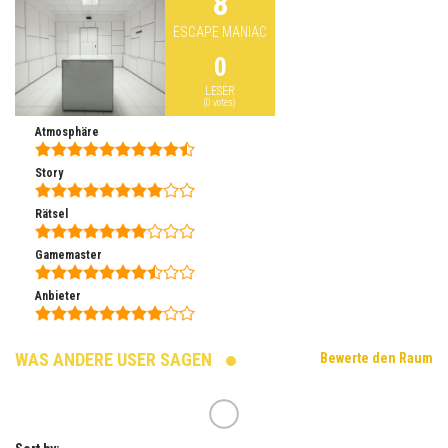
8
ESCAPE MANIAC
0
LESER
(
0
votes)
Atmosphäre
Story
Rätsel
Gamemaster
Anbieter
WAS ANDERE USER SAGEN
Bewerte den Raum