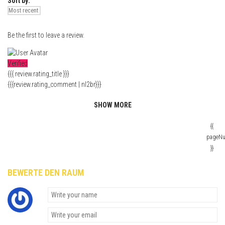
Sort by:
Be the first to leave a review.
Verified
{{{ review.rating_title }}}
{{{review.rating_comment | nl2br}}}
SHOW MORE
{{
pageN
}}
BEWERTE DEN RAUM