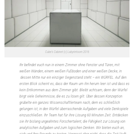
Cube’s Cabinet (c) Labyrintoom 2016
Ihr befindet euch nun in einem Zimmer ohne Fenster und Türen, mit
weißen Wänden, einem weißen Fußboden und einer weißen Decke, in
dessen Mitte nur ein einziger Gegenstand steht – ein WÜRFEL. Auf den
ersten Blick scheint es, dass der Raum um ihn herum leer ist und dass es
kein Entkommen aus dem Zimmer gibt. Bleibt achtsam, denn der Würfel
birgt viele Geheimnisse, die es zu lösen gilt. Über dessen Konzeption
grübelte ein ganzes Wissenschaftlerteam nach, dem es schließlich
gelungen ist, in den Würfel überraschende Aufgaben und viele Denkspiele
einzuschließen. Ihr Team hat für ihre Lösung 60 Minuten Zeit. Entdecken
sie ihr bislang ungeahntes Forschertalent, die Fähigkeit zur Lösung von
analytischen Aufgaben und zum logischen Denken. Wir bieten euch an,
sich und Ihre Freunde zu testen. Vergesst aber nicht, dass die Zeit läuft