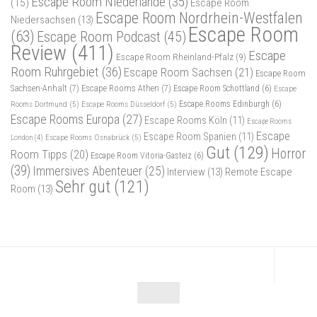
Escape Room Niederlande
(35)
(15)
Escape Room
Escape Room Nordrhein-Westfalen
Niedersachsen
(13)
Escape Room
(63)
Escape Room Podcast
(45)
Review
(411)
Escape
Escape Room Rheinland-Pfalz
(9)
Room Ruhrgebiet
(36)
Escape Room Sachsen
(21)
Escape Room
Sachsen-Anhalt
(7)
Escape Rooms Athen
(7)
Escape Room Schottland
(6)
Escape
Rooms Dortmund
(5)
Escape Rooms Düsseldorf
(5)
Escape Rooms Edinburgh
(6)
Escape Rooms Europa
(27)
Escape Rooms Köln
(11)
Escape Rooms
Escape
Escape Room Spanien
(11)
Escape Rooms Osnabrück
(5)
London
(4)
Gut
(129)
Horror
Room Tipps
(20)
Escape Room Vitoria-Gasteiz
(6)
(39)
Immersives Abenteuer
(25)
Interview
(13)
Remote Escape
Sehr gut
(121)
Room
(13)