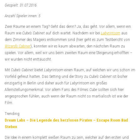
Gespielt: 31.07.2016
Anzahl Spieler:innen: 5
Zwei Räume an einem Tag? Geht das denn? Ja, das geht. Vor allem, wenn ein
Raum wie
Cube’s Cabinet
auf dich wartet. Nachdem wir bei
Labyrintoom
aus
dem Zimmer des Magiers entkommen sind (hier geht es zum Testbericht von
Wizard’s Cabinet
), konnten wir es kaum abwarten, den nächsten Raum zu
spielen. Vor allem, weil wir uns beim zweiten Raum eine Steigerung erhofften –
wir wurden nicht enttäuscht.
Mit
Cube’s Cabinet
bietet
Labyrintoom
einen Raum, auf welchen wir uns schon im
Vorfeld gefreut hatten. Das Setting und die Story zu
Cube’s Cabinet
ist bisher
einzigartig in Berlin und daher auch für
Labyrintoom
ein großes
Alleinstellungsmerkmal. Vor allem Fans des Filmes
Cube
sollten sich hier
angesprochen fühlen, auch wenn der Raum nicht so martialisch ist wie der
Film.
Trending:
Dream Labs – Die Legende des herzlosen Piraten – Escape Room Bad
Steben
Die Idee in einem komplett weißen Raum zu sein, welcher auf den ersten und