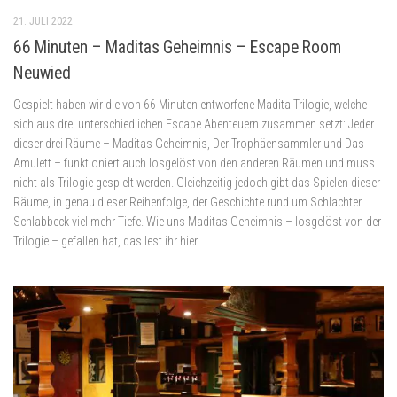
21. JULI 2022
66 Minuten – Maditas Geheimnis – Escape Room
Neuwied
Gespielt haben wir die von 66 Minuten entworfene Madita Trilogie, welche
sich aus drei unterschiedlichen Escape Abenteuern zusammen setzt: Jeder
dieser drei Räume – Maditas Geheimnis, Der Trophäensammler und Das
Amulett – funktioniert auch losgelöst von den anderen Räumen und muss
nicht als Trilogie gespielt werden. Gleichzeitig jedoch gibt das Spielen dieser
Räume, in genau dieser Reihenfolge, der Geschichte rund um Schlachter
Schlabbeck viel mehr Tiefe. Wie uns Maditas Geheimnis – losgelöst von der
Trilogie – gefallen hat, das lest ihr hier.