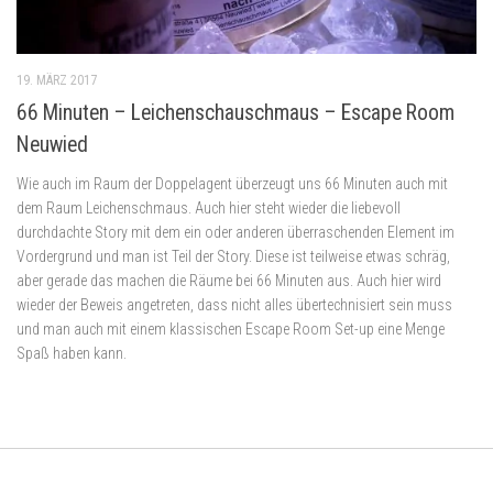
19. MÄRZ 2017
66 Minuten – Leichenschauschmaus – Escape Room
Neuwied
Wie auch im Raum der Doppelagent überzeugt uns 66 Minuten auch mit
dem Raum Leichenschmaus. Auch hier steht wieder die liebevoll
durchdachte Story mit dem ein oder anderen überraschenden Element im
Vordergrund und man ist Teil der Story. Diese ist teilweise etwas schräg,
aber gerade das machen die Räume bei 66 Minuten aus. Auch hier wird
wieder der Beweis angetreten, dass nicht alles übertechnisiert sein muss
und man auch mit einem klassischen Escape Room Set-up eine Menge
Spaß haben kann.