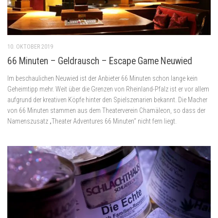
10. OKTOBER 2019
66 Minuten – Geldrausch – Escape Game Neuwied
Im beschaulichen Neuwied ist der Anbieter 66 Minuten schon lange kein
Geheimtipp mehr. Weit über die Grenzen von Rheinland-Pfalz ist er vor allem
aufgrund der kreativen Köpfe hinter den Spielszenarien bekannt. Die Macher
von 66 Minuten stammen aus dem Theaterverein Chamäleon, so dass der
Namenszusatz „Theater Adventures 66 Minuten“ nicht fern liegt.