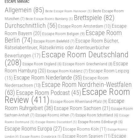
ESCAPE MANIAC
Allgemein
(85)
Beste Escape Room
Beste Escape Room Hannover
(5)
Brettspiele
(82)
München
(7)
Beste Escape Rooms Bamberg
(5)
Durchschnittlich
(56)
Escape
Escape Room Amsterdam
(10)
Escape Room
Room Bayern
(20)
Escape Room Belgien
(9)
Berlin
(74)
Escape Room Bücher,
Escape Room Bielefeld
(7)
Rätselabenteuer, Rätselkrimis oder Abenteuerbücher
Escape Room Deutschland
Bewertungen
(17)
(208)
Escape
Escape Room Griechenland
(8)
Escape Room England
(6)
Room Hamburg
(20)
Escape Room Leipzig
Escape Room Koblenz
(7)
Escape Room Niederlande
(35)
(15)
Escape Room
Escape Room Nordrhein-Westfalen
Niedersachsen
(13)
Escape Room
(63)
Escape Room Podcast
(45)
Review
(411)
Escape
Escape Room Rheinland-Pfalz
(9)
Room Ruhrgebiet
(36)
Escape Room Sachsen
(21)
Escape Room
Sachsen-Anhalt
(7)
Escape Rooms Athen
(7)
Escape Room Schottland
(6)
Escape
Rooms Dortmund
(5)
Escape Rooms Düsseldorf
(5)
Escape Rooms Edinburgh
(6)
Escape Rooms Europa
(27)
Escape Rooms Köln
(11)
Escape Rooms
Escape
Escape Room Spanien
(11)
Escape Rooms Osnabrück
(5)
London
(4)