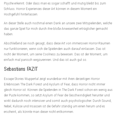
Psyche erkennt. Oder dass man es sogar schafft und mutig bleibt bis zum
Schluss. Horror Experiences dieser Art können in diesem Moment ein
Hochgefühl hinterlassen.
An dieser Stelle auch nochmal einen Dank an unsere zwei Mitspielenden, welche
das ganze Spiel für mich durch ihre bloße Anwesenheit erträglicher gemacht
haben.
Abschließend sei noch gesagt, dass diese Art von immersiven Horror-Räumen
nur funktionieren, wenn sich die Spielenden auch darauf einlassen. Das ist
nicht der Moment, um seine Coolness zu beweisen. Das ist der Moment, um
einfach mal panisch wegzurennen. Und das ist auch gut so.
Sebastians FAZIT
Escape Stories Wuppertal zeigt wunderbar mit ihren derzeitigen Horror
Erlebnissen The Dark Forest und Ayslum of Fear, dass Horror nicht immer
gleich Horror ist. Können die Spielenden in The Dark Forest schon ein wenig aus
der Puste kommen, so setzt Asylum of Fear die Geschwindigkeit herunter und
wirkt dadurch noch intensiver und somit auch psychologischer. Durch Sound,
Nebel, Kulisse und Insassen ist die Gefahr ständig um einen herum und es
erscheint, als könnte man dieser nicht entkommen.