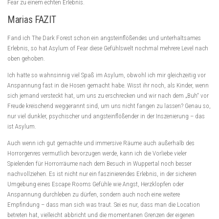
Fear zu einem echten Erlebnis.
Marias FAZIT
Fand ich The Dark Forest schon ein angsteinflößendes und unterhaltsames
Erlebnis, so hat Asylum of Fear diese Gefühlswelt nochmal mehrere Level nach
oben gehoben.
Ich hatte so wahnsinnig viel Spaß im Asylum, obwohl ich mir gleichzeitig vor
Anspannung fast in die Hosen gemacht habe. Wisst ihr noch, als Kinder, wenn
sich jemand versteckt hat, um uns zu erschrecken und wir nach dem „Buh“ vor
Freude kreischend weggerannt sind, um uns nicht fangen zu lassen? Genau so,
nur viel dunkler, psychischer und angsteinflößender in der Inszenierung – das
ist Asylum.
Auch wenn ich gut gemachte und immersive Räume auch außerhalb des
Horrorgenres vermutlich bevorzugen werde, kann ich die Vorliebe vieler
Spielenden für Horrorräume nach dem Besuch in Wuppertal noch besser
nachvollziehen. Es ist nicht nur ein faszinierendes Erlebnis, in der sicheren
Umgebung eines Escape Rooms Gefühle wie Angst, Herzklopfen oder
Anspannung durchleben zu dürfen, sondern auch noch eine weitere
Empfindung – dass man sich was traut. Sei es nur, dass man die Location
betreten hat, vielleicht abbricht und die momentanen Grenzen der eigenen