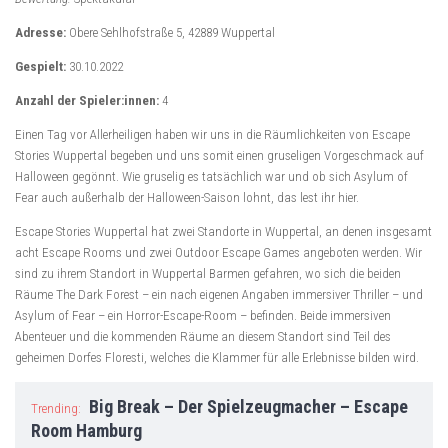
Adresse:
Obere Sehlhofstraße 5, 42889 Wuppertal
Gespielt:
30.10.2022
Anzahl der Spieler:innen:
4
Einen Tag vor Allerheiligen haben wir uns in die Räumlichkeiten von Escape
Stories Wuppertal begeben und uns somit einen gruseligen Vorgeschmack auf
Halloween gegönnt. Wie gruselig es tatsächlich war und ob sich Asylum of
Fear auch außerhalb der Halloween-Saison lohnt, das lest ihr hier.
Escape Stories Wuppertal hat zwei Standorte in Wuppertal, an denen insgesamt
acht Escape Rooms und zwei Outdoor Escape Games angeboten werden. Wir
sind zu ihrem Standort in Wuppertal Barmen gefahren, wo sich die beiden
Räume The Dark Forest – ein nach eigenen Angaben immersiver Thriller – und
Asylum of Fear – ein Horror-Escape-Room – befinden. Beide immersiven
Abenteuer und die kommenden Räume an diesem Standort sind Teil des
geheimen Dorfes Floresti, welches die Klammer für alle Erlebnisse bilden wird.
Big Break – Der Spielzeugmacher – Escape
Trending:
Room Hamburg