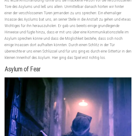
Als letzte Amtshandlung führte uns die maskierte Person vor die verschlossenen
Tore des Asylums und ließ uns allein. Unmittelbar danach hörten wir hinter
einer der verschlossenen Türen jemanden zu uns sprechen: Ein ehemaliger
Insasse des Ayslums bat uns, an seiner Stelle in die Anstalt zu gehen und etwas
Wichtiges für ihn herauszuholen. Er gab uns bereits einige grundlegende
Hinweise und fügte hinzu, dass er mit uns über eine Kommunikationsstelle im
Asylum sprechen könne und dass die Möglichkeit bestehe, dass sich noch
einige Insassen dort aufhalten könnten. Durch einen Schlitz in der Tür
überreichte er uns einen Schlüssel und für uns ging es durch eine Gittertür in den
kleinen Innenhof des Asylum. Hier ging das Spiel erst richtig los.
Asylum of Fear