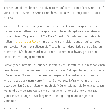
The Asylum of Fear basiert in großen Teilen auf dem Erlebnis “The Sanatorium”
von Lockhill in Athen. Die Anreise nach Wuppertal war dann jedoch einfacher
für uns.
Wir sind mit dem Auto angereist und hatten Glück, einen Parkplatz vor dem
Gebäude zu ergattern, denn Parkplätze sind leider Mangelware. Nachdem wir
uns an diesem Tag bereits mit The Dark Forest in Gruselstimmung gebracht
hatten (
hier geht’s zur Review
), machten wir uns gleich danach auf den Weg
zum zweiten Raum. Wir stiegen die Treppe hinauf, deponierten unsere Sachen in
einem Schließfach und wurden von einer maskierten, schwarz gekleideten
Person in Empfang genommen.
Schweigend führte sie uns auf den Dorfplatz von Floresti, der allein schon einen
Besuch wert ist. Hier wurde ein düsterer, zentraler Platz geschaffen, der von einer
3 Meter hohen Statue und mehreren umliegenden Häuserfassaden dominiert
wird und wie aus einem Horrorfilm der Schwarz-Weiß-Ära wirkt. In einem der
abzweigenden Gänge hatten wir noch die Möglichkeit, auf die Toilette zu gehen,
während die maskierte Gestalt mit unheilvollem Blick auf uns wartete. Die
ganze Inszenierung vor Spielbeginn war sehr gelungen und steigerte die
Vorfreude.