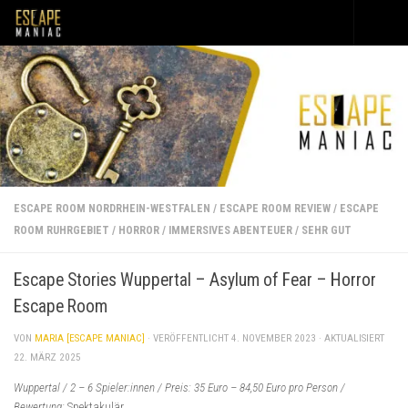
Unter dem Inhalt
ESCAPE ROOM NORDRHEIN-WESTFALEN
/
ESCAPE ROOM REVIEW
/
ESCAPE
ROOM RUHRGEBIET
/
HORROR
/
IMMERSIVES ABENTEUER
/
SEHR GUT
Escape Stories Wuppertal – Asylum of Fear – Horror
Escape Room
VON
MARIA [ESCAPE MANIAC]
· VERÖFFENTLICHT
4. NOVEMBER 2023
· AKTUALISIERT
22. MÄRZ 2025
Wuppertal / 2 – 6 Spieler:innen / Preis: 35 Euro – 84,50 Euro pro Person /
Bewertung:
Spektakulär