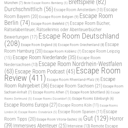
Brettspiele
(82)
München
(7)
Beste Escape Rooms Bamberg
(5)
Durchschnittlich
(56)
Escape
Escape Room Amsterdam
(10)
Escape Room
Room Bayern
(20)
Escape Room Belgien
(9)
Berlin
(74)
Escape Room Bücher,
Escape Room Bielefeld
(7)
Rätselabenteuer, Rätselkrimis oder Abenteuerbücher
Escape Room Deutschland
Bewertungen
(17)
(208)
Escape
Escape Room Griechenland
(8)
Escape Room England
(6)
Room Hamburg
(20)
Escape Room Leipzig
Escape Room Koblenz
(7)
Escape Room Niederlande
(35)
(15)
Escape Room
Escape Room Nordrhein-Westfalen
Niedersachsen
(13)
Escape Room
(63)
Escape Room Podcast
(45)
Review
(411)
Escape
Escape Room Rheinland-Pfalz
(9)
Room Ruhrgebiet
(36)
Escape Room Sachsen
(21)
Escape Room
Sachsen-Anhalt
(7)
Escape Rooms Athen
(7)
Escape Room Schottland
(6)
Escape
Rooms Dortmund
(5)
Escape Rooms Düsseldorf
(5)
Escape Rooms Edinburgh
(6)
Escape Rooms Europa
(27)
Escape Rooms Köln
(11)
Escape Rooms
Escape
Escape Room Spanien
(11)
Escape Rooms Osnabrück
(5)
London
(4)
Gut
(129)
Horror
Room Tipps
(20)
Escape Room Vitoria-Gasteiz
(6)
(39)
Immersives Abenteuer
(25)
Interview
(13)
Remote Escape