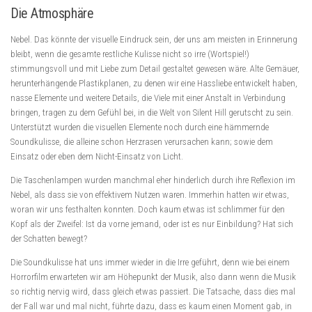
Die Atmosphäre
Nebel. Das könnte der visuelle Eindruck sein, der uns am meisten in Erinnerung
bleibt, wenn die gesamte restliche Kulisse nicht so irre (Wortspiel!)
stimmungsvoll und mit Liebe zum Detail gestaltet gewesen wäre. Alte Gemäuer,
herunterhängende Plastikplanen, zu denen wir eine Hassliebe entwickelt haben,
nasse Elemente und weitere Details, die Viele mit einer Anstalt in Verbindung
bringen, tragen zu dem Gefühl bei, in die Welt von Silent Hill gerutscht zu sein.
Unterstützt wurden die visuellen Elemente noch durch eine hämmernde
Soundkulisse, die alleine schon Herzrasen verursachen kann; sowie dem
Einsatz oder eben dem Nicht-Einsatz von Licht.
Die Taschenlampen wurden manchmal eher hinderlich durch ihre Reflexion im
Nebel, als dass sie von effektivem Nutzen waren. Immerhin hatten wir etwas,
woran wir uns festhalten konnten. Doch kaum etwas ist schlimmer für den
Kopf als der Zweifel: Ist da vorne jemand, oder ist es nur Einbildung? Hat sich
der Schatten bewegt?
Die Soundkulisse hat uns immer wieder in die Irre geführt, denn wie bei einem
Horrorfilm erwarteten wir am Höhepunkt der Musik, also dann wenn die Musik
so richtig nervig wird, dass gleich etwas passiert. Die Tatsache, dass dies mal
der Fall war und mal nicht, führte dazu, dass es kaum einen Moment gab, in