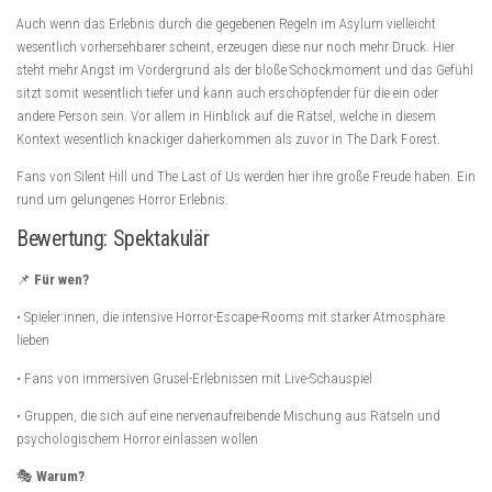
Auch wenn das Erlebnis durch die gegebenen Regeln im Asylum vielleicht
wesentlich vorhersehbarer scheint, erzeugen diese nur noch mehr Druck. Hier
steht mehr Angst im Vordergrund als der bloße Schockmoment und das Gefühl
sitzt somit wesentlich tiefer und kann auch erschöpfender für die ein oder
andere Person sein. Vor allem in Hinblick auf die Rätsel, welche in diesem
Kontext wesentlich knackiger daherkommen als zuvor in The Dark Forest.
Fans von Silent Hill und The Last of Us werden hier ihre große Freude haben. Ein
rund um gelungenes Horror Erlebnis.
Bewertung: Spektakulär
📌
Für wen?
• Spieler:innen, die intensive Horror-Escape-Rooms mit starker Atmosphäre
lieben
• Fans von immersiven Grusel-Erlebnissen mit Live-Schauspiel
• Gruppen, die sich auf eine nervenaufreibende Mischung aus Rätseln und
psychologischem Horror einlassen wollen
🎭
Warum?