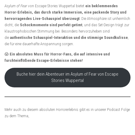
Asylum of Fear
von Escape Stories Wuppertal bietet
ein beklemmendes
Horror-Erlebnis, das durch starke Immersion, eine packende Story und
hervorragendes Live-Schauspiel überzeugt
. Die Atmosphäre ist unheimlich
dicht, die
Schockmomente sind perfekt getimt
, und das Set-Design trägt zur
klaustrophobischen Stimmung bei. Besonders hervorzuheben sind
die
authentische Schauspiel-Interaktion und die stimmige Soundkulisse
,
die für eine dauerhafte Anspannung sorgen.
😱
Ein absolutes Muss für Horror-Fans, die auf intensive und
furchteinflößende Escape-Erlebnisse stehen!
Buche hier dein Abenteuer im Asylum of Fear von Escape
Stories Wuppertal
Mehr auch zu diesem absoluten Horrorerlebnis gibt es in unserer Podcast Folge
zu dem Thema,