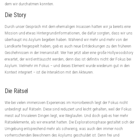
dem wir durchatmen konnten.
Die Story
Durch unser Gespräch mit dem ehemaligen Insassen hatten wir ja bereits eine
Mission und etwas Hintergrundinformationen, die dafür sorgten, dass wir uns
überhaupt ins Asylum begeben haben. Während wir mehr und mehr von der
Landkarte freigespielt haben, gab es auch neue Entdeckungen zu den früheren
Geschehnissen in der Irrenanstalt. Wer hier jetzt aber eine große Hollywoodstory
erwartet, der wird enttäuscht werden, denn das ist definitiv nicht der Fokus bei
Asylum. Vielmehr im Fokus – und dieses Element wurde wiederum gut in den
Kontext integriert – ist die Interaktion mit den Akteuren.
Die Rätsel
Wie bei vielen immersiven Experiences im Horrorbereich liegt der Fokus nicht
unbedingt auf Rätseln. Diese sind reduziert und leicht gehalten, weil der Fokus
meist auf trivialeren Dingen liegt, wie Weglaufen. Und doch gab es hier mehr
Rätselelemente, als wir erwartet hatten. Die Explorationsphase gestaltet sich der
Umgebung entsprechend mehr als schwierig, was auch den immer noch
vorherrschenden Bewohnern des Asylums geschuldet ist. Denn frei und