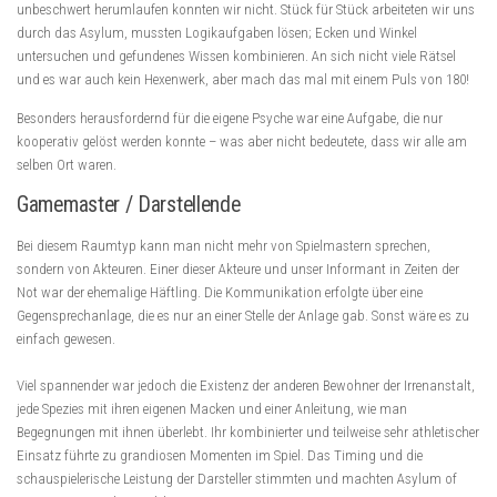
unbeschwert herumlaufen konnten wir nicht. Stück für Stück arbeiteten wir uns
durch das Asylum, mussten Logikaufgaben lösen; Ecken und Winkel
untersuchen und gefundenes Wissen kombinieren. An sich nicht viele Rätsel
und es war auch kein Hexenwerk, aber mach das mal mit einem Puls von 180!
Besonders herausfordernd für die eigene Psyche war eine Aufgabe, die nur
kooperativ gelöst werden konnte – was aber nicht bedeutete, dass wir alle am
selben Ort waren.
Gamemaster / Darstellende
Bei diesem Raumtyp kann man nicht mehr von Spielmastern sprechen,
sondern von Akteuren. Einer dieser Akteure und unser Informant in Zeiten der
Not war der ehemalige Häftling. Die Kommunikation erfolgte über eine
Gegensprechanlage, die es nur an einer Stelle der Anlage gab. Sonst wäre es zu
einfach gewesen.
Viel spannender war jedoch die Existenz der anderen Bewohner der Irrenanstalt,
jede Spezies mit ihren eigenen Macken und einer Anleitung, wie man
Begegnungen mit ihnen überlebt. Ihr kombinierter und teilweise sehr athletischer
Einsatz führte zu grandiosen Momenten im Spiel. Das Timing und die
schauspielerische Leistung der Darsteller stimmten und machten Asylum of