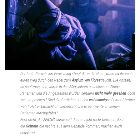
Der faule Geruch von Verwesung steigt dir in die Nase, während ihr euch
euren Weg durch den Nebel zum
Asylum von Floresti
sucht. Die Anstalt,
so sagt man sich, wurde in den 80er-Jahren geschlossen. Einige
Patienten und die Angestellten wurden seitdem
nicht mehr gesehen
, doch
was ist passiert? Sind die Gerüchte um den
wahnsinnigen
Doktor Sterling
wahr? Hat er tatsächlich unmenschliche Experimente an seinen
Patienten durchgeführt?
Fest steht, die
Anstalt
wurde seit Jahren nicht mehr betreten, doch
die
Schreie
, die nachts aus dem Gebäude kommen, machen euch
neugierig.