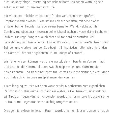
nicht so sorgfältige Umsetzung der Website hätte uns schon Warnung sein
sollen, was auf uns zukommen würde.
Als wir die Räumlichkeiten betraten, fanden wir uns in einem großen
Empfangsbereich wieder. Dieser ist in Schwarz gehalten, mit der ein oder
anderen bunten Neonlampe, sowie einer bemalten Wand, welche auf ihr
Zombievirus Abenteuer hinweisen sollte. Überall stehen diverse kleine Tische mit
Stühlen. Die Begrüßung war auch eher als Standard einzustufen. Viel
Begeisterung kam hier leider nicht rüber. Wir verschlossen unsere Sachen in den
Spinden und warteten auf den Spielbeginn. Entschieden hatten wir uns für den
an Game of Thrones angelehnten Raum Escape of Thrones.
Wir hätten wissen können, was uns erwartet, als wir bereits im Vorraum laut
und deutlich die Kommunikation zwischen Spielenden und Gamemastern
hören konnten. Und zwar eine Schritt-für-Schritt-Lösungsanleitung, die wir dann
auch tatsächlich in unserem Spiel anwenden konnten.
Als es los ging, wurden wir dann von einer der Mitarbeiterin zum eigentlichen
Raum geführt. Hier wurde uns dann ein Walkie-Talkie überreicht, über welches
wir Tipps anfragen könnten. Ansonsten wurde uns nur mitgeteilt, dass wir bitte
im Raum mit Gegenständen vorsichtig umgehen sollen.
Die eigentliche Geschichte zum Raum, wurde uns nicht klar und es schien auch