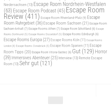
Escape Room Nordrhein-Westfalen
Niedersachsen
(13)
Escape Room
(63)
Escape Room Podcast
(45)
Review
(411)
Escape
Escape Room Rheinland-Pfalz
(9)
Room Ruhrgebiet
(36)
Escape Room Sachsen
(21)
Escape Room
Sachsen-Anhalt
(7)
Escape Rooms Athen
(7)
Escape Room Schottland
(6)
Escape
Rooms Dortmund
(5)
Escape Rooms Düsseldorf
(5)
Escape Rooms Edinburgh
(6)
Escape Rooms Europa
(27)
Escape Rooms Köln
(11)
Escape Rooms
Escape
Escape Room Spanien
(11)
Escape Rooms Osnabrück
(5)
London
(4)
Gut
(129)
Horror
Room Tipps
(20)
Escape Room Vitoria-Gasteiz
(6)
(39)
Immersives Abenteuer
(25)
Interview
(13)
Remote Escape
Sehr gut
(121)
Room
(13)