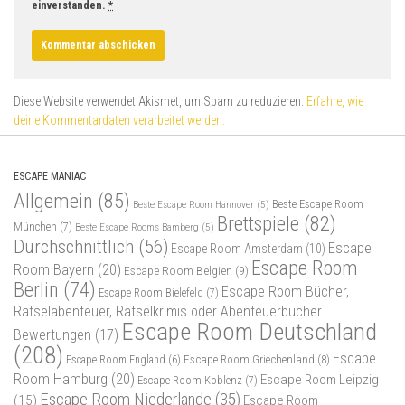
einverstanden.
*
Diese Website verwendet Akismet, um Spam zu reduzieren.
Erfahre, wie
deine Kommentardaten verarbeitet werden.
ESCAPE MANIAC
Allgemein
(85)
Beste Escape Room
Beste Escape Room Hannover
(5)
Brettspiele
(82)
München
(7)
Beste Escape Rooms Bamberg
(5)
Durchschnittlich
(56)
Escape
Escape Room Amsterdam
(10)
Escape Room
Room Bayern
(20)
Escape Room Belgien
(9)
Berlin
(74)
Escape Room Bücher,
Escape Room Bielefeld
(7)
Rätselabenteuer, Rätselkrimis oder Abenteuerbücher
Escape Room Deutschland
Bewertungen
(17)
(208)
Escape
Escape Room Griechenland
(8)
Escape Room England
(6)
Room Hamburg
(20)
Escape Room Leipzig
Escape Room Koblenz
(7)
Escape Room Niederlande
(35)
(15)
Escape Room