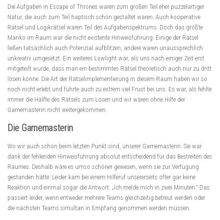
Die Aufgaben in Escape of Thrones waren zum großen Teil eher puzzelartiger
Natur, die auch zum Teil haptisch schön gestaltet waren. Auch kooperative
Rätsel und Logikrätsel waren Teil des Aufgabenspektrums. Doch das größte
Manko im Raum war die nicht existente Hinweisführung. Einige der Rätsel
ließen tatsächlich auch Potenzial aufblitzen, andere waren unaussprechlich
unkreativ umgesetzt. Ein weiteres Lowlight war, als uns nach einiger Zeit erst
mitgeteilt wurde, dass man ein bestimmtes Rätsel theoretisch auch nur zu dritt
lösen könne. Die Art der Rätselimplementierung in diesem Raum haben wir so
noch nicht erlebt und führte auch zu extrem viel Frust bei uns. Es war, als fehlte
immer die Hälfte des Rätsels zum Lösen und wir wären ohne Hilfe der
Gamemasterin nicht weitergekommen.
Die Gamemasterin
Wo wir auch schon beim letzten Punkt sind, unserer Gamemasterin. Sie war
dank der fehlenden Hinweisführung absolut entscheidend für das Bestreiten des
Raumes. Deshalb wäre es umso schöner gewesen, wenn sie zur Verfügung
gestanden hätte. Leider kam bei einem Hilferuf unsererseits öfter gar keine
Reaktion und einmal sogar die Antwort: „Ich melde mich in zwei Minuten.“ Das
passiert leider, wenn entweder mehrere Teams gleichzeitig betreut werden oder
die nächsten Teams simultan in Empfang genommen werden müssen.