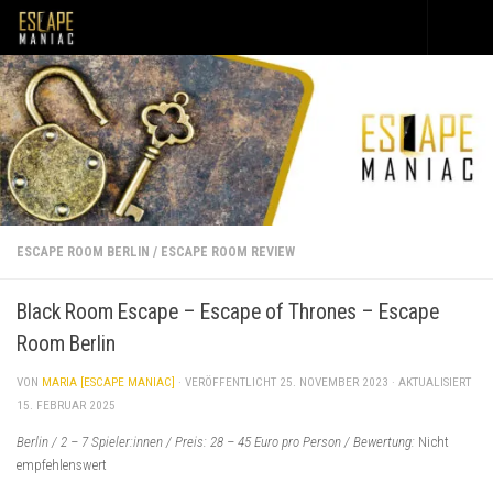
Unter dem Inhalt
ESCAPE ROOM BERLIN
/
ESCAPE ROOM REVIEW
Black Room Escape – Escape of Thrones – Escape
Room Berlin
VON
MARIA [ESCAPE MANIAC]
· VERÖFFENTLICHT
25. NOVEMBER 2023
· AKTUALISIERT
15. FEBRUAR 2025
Berlin / 2 – 7 Spieler:innen / Preis: 28 – 45 Euro pro Person / Bewertung:
Nicht
empfehlenswert