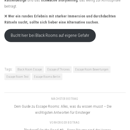
Rätseldesign
und das
schwache Storytelling
, das wenig zur Atmosphäre
beiträgt.
❌
Wer ein rundes Erlebnis mit starker Immersion und durchdachten
Rätseln sucht, sollte sich lieber eine Alternative suchen.
Bucht hier bei Black Rooms auf eigene Gefahr
Tags:
Black Room Escape
Escape of Thrones
Escape Room Bewertungen
Escape Room Test
Escape Rooms Berlin
NÄCHSTER BEITRAG
Dein Guide zu Escape Rooms: Alles, was du wissen musst – Die
wichtigsten Antworten für Einsteiger
VORHERIGER BEITRAG