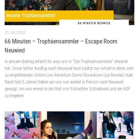
30. JULI 2022
66 Minuten – Trophäensammler – Escape Room
Neuwied
In diesem Beitrag erfahrt ihr, was uns in “Der Trophäensammler” erwartet
hat. Unser letzter Ausflug nach Neuwied fand zuletzt nur virtuell in deren sehr
zu empfehlenden Online Live Adventure Game Showdown (zur Review) statt.
Nach fast 5 Jahren haben wir uns nun wieder in Person nach Neuwied
gewagt, um uns erneut in die Welt von Schlachter Schlabbeck und der ASF
zu begeben.