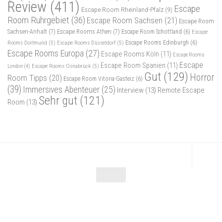
Review
(411)
Escape
Escape Room Rheinland-Pfalz
(9)
Room Ruhrgebiet
(36)
Escape Room Sachsen
(21)
Escape Room
Sachsen-Anhalt
(7)
Escape Rooms Athen
(7)
Escape Room Schottland
(6)
Escape
Rooms Dortmund
(5)
Escape Rooms Düsseldorf
(5)
Escape Rooms Edinburgh
(6)
Escape Rooms Europa
(27)
Escape Rooms Köln
(11)
Escape Rooms
Escape
Escape Room Spanien
(11)
Escape Rooms Osnabrück
(5)
London
(4)
Gut
(129)
Horror
Room Tipps
(20)
Escape Room Vitoria-Gasteiz
(6)
(39)
Immersives Abenteuer
(25)
Interview
(13)
Remote Escape
Sehr gut
(121)
Room
(13)
Escape Maniac © 2026. Alle Rechte vorbehalten.
Powered by
- Entworfen mit dem
Zu Hueman Pro wechseln