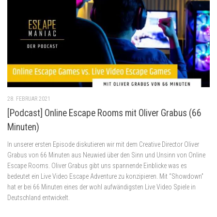
28. FEBRUAR 2021
[Podcast] Online Escape Rooms mit Oliver Grabus (66
Minuten)
In unserer ersten Episode diskutieren wir mit dem Creative Director Oliver
Grabus von 66 Minuten aus Neuwied über den Sinn und Unsinn von Online
Escape Rooms. Oliver Grabus gibt uns spannende Einblicke was es
bedeutet ein Live Video Escape Adventure zu konzipieren. Mit “Showdown”
hat er bei 66 Minuten eines der wohl aufwändigsten Live Video Spiele in
Deutschland entwickelt.