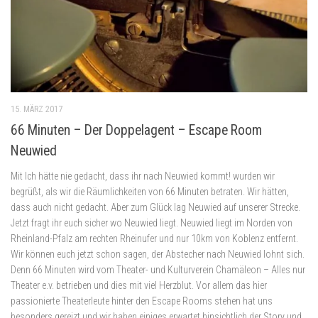
15. MÄRZ 2017
66 Minuten – Der Doppelagent – Escape Room
Neuwied
Mit Ich hätte nie gedacht, dass ihr nach Neuwied kommt! wurden wir
begrüßt, als wir die Räumlichkeiten von 66 Minuten betraten. Wir hätten,
dass auch nicht gedacht. Aber zum Glück lag Neuwied auf unserer Strecke.
Jetzt fragt ihr euch sicher wo Neuwied liegt. Neuwied liegt im Norden von
Rheinland-Pfalz am rechten Rheinufer und nur 10km von Koblenz entfernt.
Wir können euch jetzt schon sagen, der Abstecher nach Neuwied lohnt sich.
Denn 66 Minuten wird vom Theater- und Kulturverein Chamäleon – Alles nur
Theater e.v. betrieben und dies mit viel Herzblut. Vor allem das hier
passionierte Theaterleute hinter den Escape Rooms stehen hat uns
besonders gereizt und wir haben einiges erwartet hinsichtlich der Story und