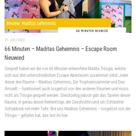
21. JULI 2022
66 Minuten – Maditas Geheimnis – Escape Room
Neuwied
Gespielt haben wir die von 66 Minuten entworfene Madita Trilogie, welche
sich aus drei unterschiedlichen Escape Abenteuern zusammen setzt: Jeder
dieser drei Räume – Maditas Geheimnis, Der Trophäensammler und Das
Amulett – funktioniert auch losgelöst von den anderen Räumen und muss
nicht als Trilogie gespielt werden. Gleichzeitig jedoch gibt das Spielen dieser
Räume, in genau dieser Reihenfolge, der Geschichte rund um Schlachter
Schlabbeck viel mehr Tiefe. Wie uns Maditas Geheimnis – losgelöst von der
Trilogie – gefallen hat, das lest ihr hier.