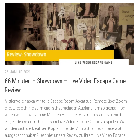
26. JANUAR 2021
66 Minuten – Showdown – Live Video Escape Game
Review
Mittlerweile haben wir tolle Escape Room Abenteuer Remote über Zoom
erlebt, jedoch meist im englischsprachigen Ausland. Umso gespannter
waren wir, als wir von 66 Minuten – Theater Adventures aus Neuwied
eingeladen wurden ihren ersten Live Video Escape Game zu spielen. Was
würden sich die kreativen Köpfe hinter der Anti Schlabbeck Force wohl
ausgedacht haben? Lest hier unsere Review zu ihrem Live Video Escape