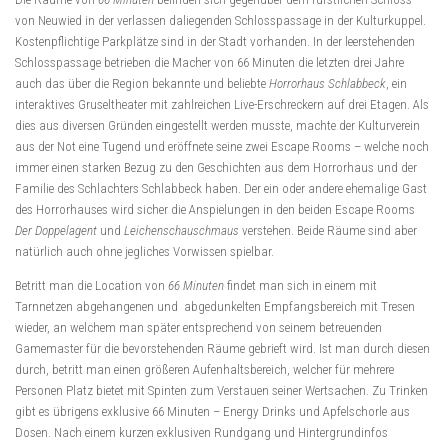
von Neuwied in der verlassen daliegenden Schlosspassage in der Kulturkuppel.
Kostenpflichtige Parkplätze sind in der Stadt vorhanden. In der leerstehenden
Schlosspassage betrieben die Macher von 66 Minuten die letzten drei Jahre
auch das über die Region bekannte und beliebte
Horrorhaus Schlabbeck
, ein
interaktives Gruseltheater mit zahlreichen Live-Erschreckern auf drei Etagen. Als
dies aus diversen Gründen eingestellt werden musste, machte der Kulturverein
aus der Not eine Tugend und eröffnete seine zwei Escape Rooms – welche noch
immer einen starken Bezug zu den Geschichten aus dem Horrorhaus und der
Familie des Schlachters Schlabbeck haben. Der ein oder andere ehemalige Gast
des Horrorhauses wird sicher die Anspielungen in den beiden Escape Rooms
Der Doppelagent
und
Leichenschauschmaus
verstehen. Beide Räume sind aber
natürlich auch ohne jegliches Vorwissen spielbar.
Betritt man die Location von
66 Minuten
findet man sich in einem mit
Tarnnetzen abgehangenen und abgedunkelten Empfangsbereich mit Tresen
wieder, an welchem man später entsprechend von seinem betreuenden
Gamemaster für die bevorstehenden Räume gebrieft wird. Ist man durch diesen
durch, betritt man einen größeren Aufenhaltsbereich, welcher für mehrere
Personen Platz bietet mit Spinten zum Verstauen seiner Wertsachen. Zu Trinken
gibt es übrigens exklusive 66 Minuten – Energy Drinks und Apfelschorle aus
Dosen. Nach einem kurzen exklusiven Rundgang und Hintergrundinfos