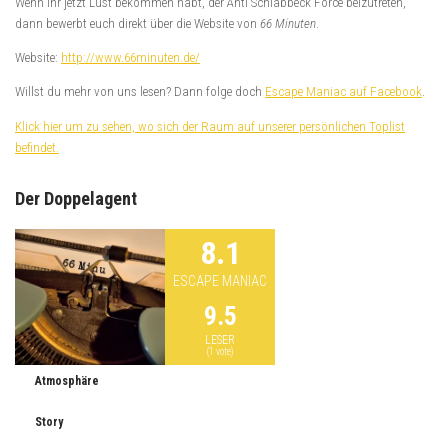
Wenn ihr jetzt Lust bekommen habt, der Anti Schlabbeck Force beizutreten,
dann bewerbt euch direkt über die Website von
66 Minuten
.
Website:
http://www.66minuten.de/
Willst du mehr von uns lesen? Dann folge doch
Escape Maniac auf Facebook
.
Klick hier um zu sehen, wo sich der Raum auf unserer persönlichen Toplist
befindet.
Der Doppelagent
8.1
ESCAPE MANIAC
9.5
LESER
(
1
vote)
Atmosphäre
Story