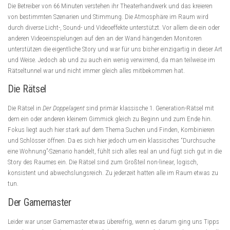
Die Betreiber von 66 Minuten verstehen ihr Theaterhandwerk und das kreieren
von bestimmten Szenarien und Stimmung. Die Atmosphäre im Raum wird
durch diverse Licht-, Sound- und Videoeffekte unterstützt. Vor allem die ein oder
anderen Videoeinspielungen auf den an der Wand hängenden Monitoren
unterstützen die eigentliche Story und war für uns bisher einzigartig in dieser Art
und Weise. Jedoch ab und zu auch ein wenig verwirrend, da man teilweise im
Rätseltunnel war und nicht immer gleich alles mitbekommen hat.
Die Rätsel
Die Rätsel in
Der Doppelagent
sind primär klassische 1. Generation-Rätsel mit
dem ein oder anderen kleinem Gimmick gleich zu Beginn und zum Ende hin.
Fokus liegt auch hier stark auf dem Thema Suchen und Finden, Kombinieren
und Schlösser öffnen. Da es sich hier jedoch um ein klassisches “Durchsuche
eine Wohnung”-Szenario handelt, fühlt sich alles real an und fügt sich gut in die
Story des Raumes ein. Die Rätsel sind zum Großteil non-linear, logisch,
konsistent und abwechslungsreich. Zu jederzeit hatten alle im Raum etwas zu
tun.
Der Gamemaster
Leider war unser Gamemaster etwas übereifrig, wenn es darum ging uns Tipps