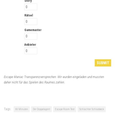
Story
Rätsel
Gamemaster
Anbieter
Escape Maniac Transparenzversprechen: Wir wurden eingeladen und mussten
daher nicht für das Spielen des Raumes zahlen.
Tags:
66 Minuten
Der Doppelagent
Escape Room Test
Schlachter Schlabbeck