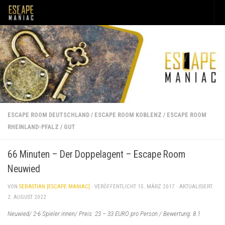
Unter dem Inhalt
ESCAPE ROOM DEUTSCHLAND
/
ESCAPE ROOM KOBLENZ
/
ESCAPE ROOM
RHEINLAND-PFALZ
/
GUT
66 Minuten – Der Doppelagent – Escape Room
Neuwied
VON
SEBASTIAN [ESCAPE MANIAC]
· VERÖFFENTLICHT
15. MÄRZ 2017
· AKTUALISIERT
2. AUGUST 2022
Neuwied/ 2-6 Spieler:innen/ Preis: 23 – 33 EURO pro Person / Bewertung: 8.1