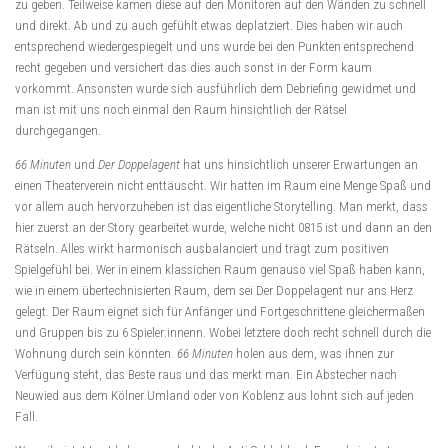
zu geben. Teilweise kamen diese auf den Monitoren auf den Wänden zu schnell
und direkt. Ab und zu auch gefühlt etwas deplatziert. Dies haben wir auch
entsprechend wiedergespiegelt und uns wurde bei den Punkten entsprechend
recht gegeben und versichert das dies auch sonst in der Form kaum
vorkommt. Ansonsten wurde sich ausführlich dem Debriefing gewidmet und
man ist mit uns noch einmal den Raum hinsichtlich der Rätsel
durchgegangen.
66 Minuten
und
Der Doppelagent
hat uns hinsichtlich unserer Erwartungen an
einen Theaterverein nicht enttäuscht. Wir hatten im Raum eine Menge Spaß und
vor allem auch hervorzuheben ist das eigentliche Storytelling. Man merkt, dass
hier zuerst an der Story gearbeitet wurde, welche nicht 0815 ist und dann an den
Rätseln. Alles wirkt harmonisch ausbalanciert und trägt zum positiven
Spielgefühl bei. Wer in einem klassichen Raum genauso viel Spaß haben kann,
wie in einem übertechnisierten Raum, dem sei Der Doppelagent nur ans Herz
gelegt. Der Raum eignet sich für Anfänger und Fortgeschrittene gleichermaßen
und Gruppen bis zu 6 Spieler:innenn. Wobei letztere doch recht schnell durch die
Wohnung durch sein könnten.
66 Minuten
holen aus dem, was ihnen zur
Verfügung steht, das Beste raus und das merkt man. Ein Abstecher nach
Neuwied aus dem Kölner Umland oder von Koblenz aus lohnt sich auf jeden
Fall.