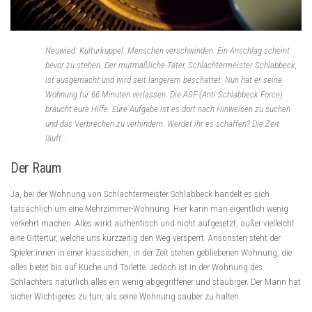
Neuwied. Kulturkuppel. Menschen verschwinden. Ein Anschlag scheint
bevor zu stehen. Der mutmaßliche Täter, Schlachtermeister Schlabbeck,
ist ausgemacht und wird seit längerem beschattet. Nun hat er seine
Wohnung für 66 Minuten verlassen. Die ASF (Anti Schlabbeck Force)
braucht eure Hilfe. Eure Aufgabe ist es dort nach Hinweisen zu suchen
und das Verbrechen zu verhindern. Werdet ihr es schaffen? Die Zeit
läuft…
Der Raum
Ja, bei der Wohnung von Schlachtermeister Schlabbeck handelt es sich
tatsächlich um eine Mehrzimmer-Wohnung. Hier kann man eigentlich wenig
verkehrt machen. Alles wirkt authentisch und nicht aufgesetzt, außer vielleicht
eine Gittertür, welche uns kurzzeitig den Weg versperrt. Ansonsten steht der
Spieler:innen in einer klassischen, in der Zeit stehen gebliebenen Wohnung, die
alles bietet bis auf Küche und Toilette. Jedoch ist in der Wohnung des
Schlachters natürlich alles ein wenig abgegriffener und staubiger. Der Mann hat
sicher Wichtigeres zu tun, als seine Wohnung sauber zu halten.