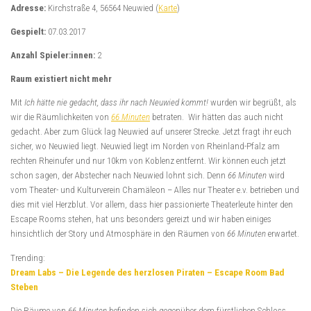
Adresse:
Kirchstraße 4, 56564 Neuwied
(
Karte
)
Gespielt:
07.03.2017
Anzahl Spieler:innen:
2
Raum existiert nicht mehr
Mit
Ich hätte nie gedacht, dass ihr nach Neuwied kommt!
wurden wir begrüßt, als
wir die Räumlichkeiten von
66 Minuten
betraten. Wir hätten das auch nicht
gedacht. Aber zum Glück lag Neuwied auf unserer Strecke. Jetzt fragt ihr euch
sicher, wo Neuwied liegt. Neuwied liegt im Norden von Rheinland-Pfalz am
rechten Rheinufer und nur 10km von Koblenz entfernt. Wir können euch jetzt
schon sagen, der Abstecher nach Neuwied lohnt sich. Denn
66 Minuten
wird
vom Theater- und Kulturverein Chamäleon – Alles nur Theater e.v. betrieben und
dies mit viel Herzblut. Vor allem, dass hier passionierte Theaterleute hinter den
Escape Rooms stehen, hat uns besonders gereizt und wir haben einiges
hinsichtlich der Story und Atmosphäre in den Räumen von
66 Minuten
erwartet.
Trending:
Dream Labs – Die Legende des herzlosen Piraten – Escape Room Bad
Steben
Die Räume von
66 Minuten
befinden sich gegenüber dem fürstlichen Schloss