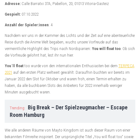
Adresse:
Calle Barratxi 37A, Pabellon, 20, 01013 Vitoria-Gasteiz
Gespielt:
07.10.2022
Anzahl der Spieler:innen
: 4
Nachdem wir uns in der Kammer des Lichts und der Zeit auf eine abenteuerliche
Reise durch die Anime Welt begaben, wuchs unsere Vorfreude auf das
vermeintliche Highlight des Trips nach Nordspanien:
You will float too
. Ob sich
die Vorfreude gelohnt hat, lest ihr nun hier.
You´ll float
too wurde von den internationalen Enthusiasten bei dem
TERPECA
2021
auf den ersten Platz weltweit gewählt. Daraufhin buchten wir bereits im
Januar 2022 den Slot für Oktober und waren froh, einen Termin erhalten zu
haben, da alle buchbaren Slots des Anbieters für 2022 innerhalb weniger
Minuten ausgebucht waren.
Big Break – Der Spielzeugmacher – Escape
Trending:
Room Hamburg
Wie alle anderen Räume von Mayto Kingdom ist auch dieser Raum von einer
bekannten Filmreihe inspiriert. Der ursprüngliche Titel „You will float too“ sowie