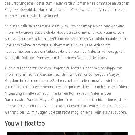
das ursprüngliche Poster zum Raum verdeutlichten eine Hommage an Stephen
Kings ES. Sowohl der Name als auch das Plakat wurden im Verlauf der letzten
Monate allerdings leicht verändert.
An dieser Stelle sei angemerkt, dass wir kurz vor dem Spiel von dem Anbieter
informiert wurden, dass sich der Hauptdarsteller nicht Teil des Raumes sein
wird. Aufgrund eines Unfalls während des vorherigen Spielslots musste unser
Spiel somit ohne Pennywise auskommen. Für uns ist es leider nicht
nachvollziehbar, dass ein Anbieter, der als neuer Top Anbieter weltweit gekürt
wurde, die Rolle des Pennywise mit nur einem Schauspieler besetzt.
Auch hier fanden wir vor dem Eingang zu Mayto Kingdom eine Mappe mit
Informationen zur Geschichte. Nachdem wir das Tor zur Welt von Mayto
Kingdom betraten und unsere Sachen verstaut hatten, mussten wir für den
Beginn des Abenteuers nochmal den Eingang wechseln. Durch eine schriftliche
Anweisung erhielten wir auch hier keinen Kontakt zum Anbieter oder
Gamemaster. Da sich Mayto Kingdom in einem Industriegebiet befindet, denkt
bitte vorher an den Gang zur Toilette. Bei diesem Spiel war es tatsächlich auch
während der 120-minütigen Spielzeit nicht möglich, eine Toilette aufzusuchen.
You will float too