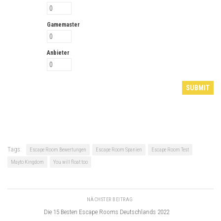
Gamemaster
Anbieter
Tags:
Escape Room Bewertungen
Escape Room Spanien
Escape Room Test
Mayto Kingdom
You will float too
NÄCHSTER BEITRAG
Die 15 Besten Escape Rooms Deutschlands 2022