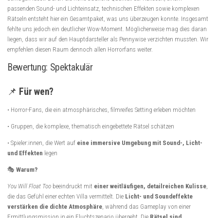
passenden Sound- und Lichteinsatz, technischen Effekten sowie komplexen
Rätseln entsteht hier ein Gesamtpaket, was uns überzeugen konnte. Insgesamt
fehlte uns jedoch ein deutlicher Wow-Moment. Möglicherweise mag dies daran
liegen, dass wir auf den Hauptdarsteller als Pennywise verzichten mussten. Wir
empfehlen diesen Raum dennoch allen Horrorfans weiter.
Bewertung: Spektakulär
📌
Für wen?
• Horror-Fans, die ein atmosphärisches, filmreifes Setting erleben möchten
• Gruppen, die komplexe, thematisch eingebettete Rätsel schätzen
• Spieler:innen, die Wert auf
eine immersive Umgebung mit Sound-, Licht-
und Effekten
legen
🎭
Warum?
You Will Float Too
beeindruckt mit
einer weitläufigen, detailreichen Kulisse
,
die das Gefühl einer echten Villa vermittelt. Die
Licht- und Soundeffekte
verstärken die dichte Atmosphäre
, während das Gameplay von einer
Ermittlungsmission in ein Fluchtszenario übergeht. Die
Rätsel sind