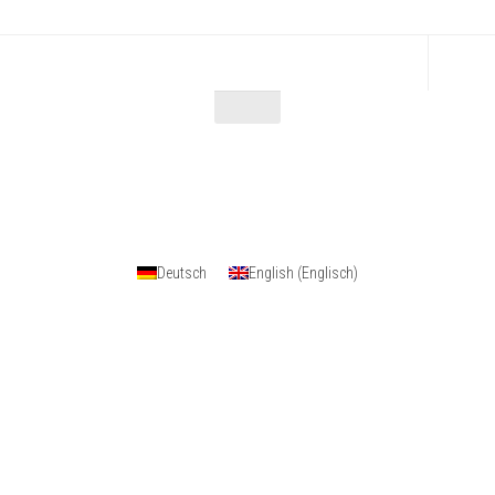
Escape Maniac © 2026. Alle Rechte vorbehalten.
Powered by
- Entworfen mit dem
Zu Hueman Pro wechseln
Deutsch
English
(
Englisch
)