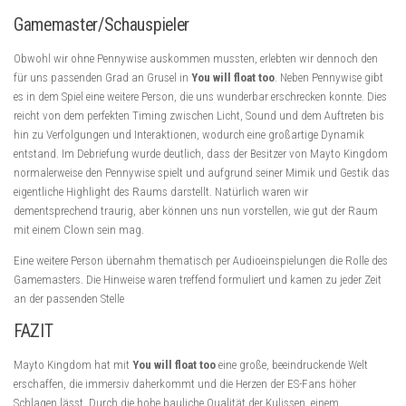
Gamemaster/Schauspieler
Obwohl wir ohne Pennywise auskommen mussten, erlebten wir dennoch den
für uns passenden Grad an Grusel in
You will float too
. Neben Pennywise gibt
es in dem Spiel eine weitere Person, die uns wunderbar erschrecken konnte. Dies
reicht von dem perfekten Timing zwischen Licht, Sound und dem Auftreten bis
hin zu Verfolgungen und Interaktionen, wodurch eine großartige Dynamik
entstand. Im Debriefung wurde deutlich, dass der Besitzer von Mayto Kingdom
normalerweise den Pennywise spielt und aufgrund seiner Mimik und Gestik das
eigentliche Highlight des Raums darstellt. Natürlich waren wir
dementsprechend traurig, aber können uns nun vorstellen, wie gut der Raum
mit einem Clown sein mag.
Eine weitere Person übernahm thematisch per Audioeinspielungen die Rolle des
Gamemasters. Die Hinweise waren treffend formuliert und kamen zu jeder Zeit
an der passenden Stelle
FAZIT
Mayto Kingdom hat mit
You will float too
eine große, beeindruckende Welt
erschaffen, die immersiv daherkommt und die Herzen der ES-Fans höher
Schlagen lässt. Durch die hohe bauliche Qualität der Kulissen, einem