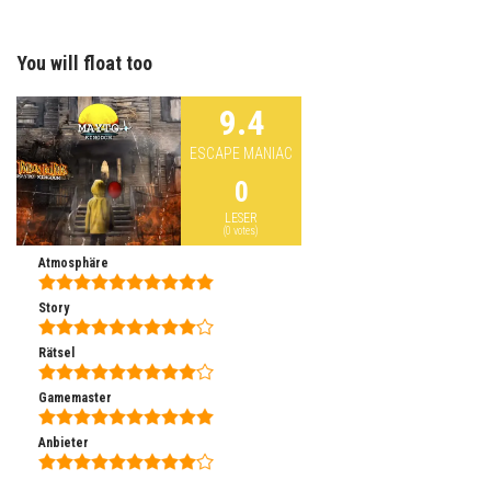
List
Podcast
Information
You will float too
9.4
ESCAPE MANIAC
0
LESER
(
0
votes)
Atmosphäre
Story
Rätsel
Gamemaster
Anbieter