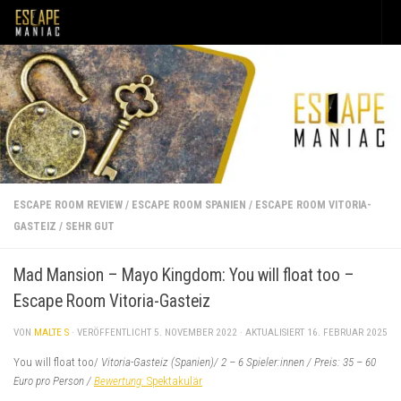
Unter dem Inhalt
ESCAPE ROOM REVIEW
/
ESCAPE ROOM SPANIEN
/
ESCAPE ROOM VITORIA-
GASTEIZ
/
SEHR GUT
Mad Mansion – Mayo Kingdom: You will float too –
Escape Room Vitoria-Gasteiz
VON
MALTE S
· VERÖFFENTLICHT
5. NOVEMBER 2022
· AKTUALISIERT
16. FEBRUAR 2025
You will float too/
Vitoria-Gasteiz (Spanien)/ 2 – 6 Spieler:innen / Preis: 35 – 60
Euro pro Person /
Bewertung:
Spektakulär