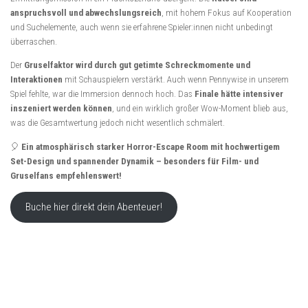
anspruchsvoll und abwechslungsreich
, mit hohem Fokus auf Kooperation
und Suchelemente, auch wenn sie erfahrene Spieler:innen nicht unbedingt
überraschen.
Der
Gruselfaktor wird durch gut getimte Schreckmomente und
Interaktionen
mit Schauspielern verstärkt. Auch wenn Pennywise in unserem
Spiel fehlte, war die Immersion dennoch hoch. Das
Finale hätte intensiver
inszeniert werden können
, und ein wirklich großer Wow-Moment blieb aus,
was die Gesamtwertung jedoch nicht wesentlich schmälert.
🎈
Ein atmosphärisch starker Horror-Escape Room mit hochwertigem
Set-Design und spannender Dynamik – besonders für Film- und
Gruselfans empfehlenswert!
Buche hier direkt dein Abenteuer!
Previous
Show
Next
Episode
Episodes
Episo
Show