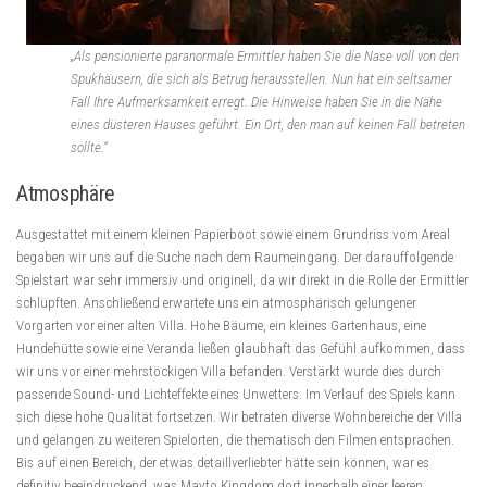
„Als pensionierte paranormale Ermittler haben Sie die Nase voll von den
Spukhäusern, die sich als Betrug herausstellen. Nun hat ein seltsamer
Fall Ihre Aufmerksamkeit erregt. Die Hinweise haben Sie in die Nähe
eines düsteren Hauses geführt. Ein Ort, den man auf keinen Fall betreten
sollte.“
Atmosphäre
Ausgestattet mit einem kleinen Papierboot sowie einem Grundriss vom Areal
begaben wir uns auf die Suche nach dem Raumeingang. Der darauffolgende
Spielstart war sehr immersiv und originell, da wir direkt in die Rolle der Ermittler
schlüpften. Anschließend erwartete uns ein atmosphärisch gelungener
Vorgarten vor einer alten Villa. Hohe Bäume, ein kleines Gartenhaus, eine
Hundehütte sowie eine Veranda ließen glaubhaft das Gefühl aufkommen, dass
wir uns vor einer mehrstöckigen Villa befanden. Verstärkt wurde dies durch
passende Sound- und Lichteffekte eines Unwetters. Im Verlauf des Spiels kann
sich diese hohe Qualität fortsetzen. Wir betraten diverse Wohnbereiche der Villa
und gelangen zu weiteren Spielorten, die thematisch den Filmen entsprachen.
Bis auf einen Bereich, der etwas detaillverliebter hätte sein können, war es
definitiv beeindruckend, was Mayto Kingdom dort innerhalb einer leeren