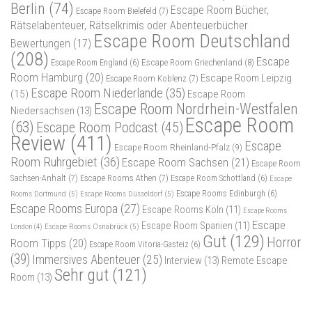
Berlin
(74)
Escape Room Bücher,
Escape Room Bielefeld
(7)
Rätselabenteuer, Rätselkrimis oder Abenteuerbücher
Escape Room Deutschland
Bewertungen
(17)
(208)
Escape
Escape Room Griechenland
(8)
Escape Room England
(6)
Room Hamburg
(20)
Escape Room Leipzig
Escape Room Koblenz
(7)
Escape Room Niederlande
(35)
(15)
Escape Room
Escape Room Nordrhein-Westfalen
Niedersachsen
(13)
Escape Room
(63)
Escape Room Podcast
(45)
Review
(411)
Escape
Escape Room Rheinland-Pfalz
(9)
Room Ruhrgebiet
(36)
Escape Room Sachsen
(21)
Escape Room
Sachsen-Anhalt
(7)
Escape Rooms Athen
(7)
Escape Room Schottland
(6)
Escape
Rooms Dortmund
(5)
Escape Rooms Düsseldorf
(5)
Escape Rooms Edinburgh
(6)
Escape Rooms Europa
(27)
Escape Rooms Köln
(11)
Escape Rooms
Escape
Escape Room Spanien
(11)
Escape Rooms Osnabrück
(5)
London
(4)
Gut
(129)
Horror
Room Tipps
(20)
Escape Room Vitoria-Gasteiz
(6)
(39)
Immersives Abenteuer
(25)
Interview
(13)
Remote Escape
Sehr gut
(121)
Room
(13)