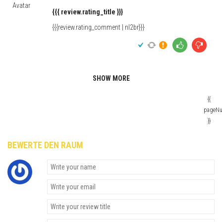
{{{ review.rating_title }}}
{{{review.rating_comment | nl2br}}}
SHOW MORE
{{
pageN
}}
BEWERTE DEN RAUM