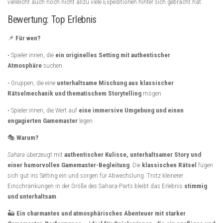
vielleicht auch noch nicht allzu viele Expeditionen hinter sich gebracht hat.
Bewertung: Top Erlebnis
📌
Für wen?
• Spieler:innen, die
ein originelles Setting mit authentischer
Atmosphäre
suchen
• Gruppen, die eine
unterhaltsame Mischung aus klassischer
Rätselmechanik und thematischem Storytelling
mögen
• Spieler:innen, die Wert auf
eine immersive Umgebung und einen
engagierten Gamemaster
legen
🎭
Warum?
Sahara
überzeugt mit
authentischer Kulisse, unterhaltsamer Story und
einer humorvollen Gamemaster-Begleitung
. Die
klassischen Rätsel
fügen
sich gut ins Setting ein und sorgen für Abwechslung. Trotz kleinerer
Einschränkungen in der Größe des Sahara-Parts bleibt das Erlebnis
stimmig
und unterhaltsam
.
🏜
Ein charmantes und atmosphärisches Abenteuer mit starker