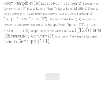
Room Ruhrgebiet
(36)
Escape Room Sachsen
(21)
Escape Room
Sachsen-Anhalt
(7)
Escape Rooms Athen
(7)
Escape Room Schottland
(6)
Escape
Rooms Dortmund
(5)
Escape Rooms Düsseldorf
(5)
Escape Rooms Edinburgh
(6)
Escape Rooms Europa
(27)
Escape Rooms Köln
(11)
Escape Rooms
Escape
Escape Room Spanien
(11)
Escape Rooms Osnabrück
(5)
London
(4)
Gut
(129)
Horror
Room Tipps
(20)
Escape Room Vitoria-Gasteiz
(6)
(39)
Immersives Abenteuer
(25)
Interview
(13)
Remote Escape
Sehr gut
(121)
Room
(13)
Escape Maniac © 2026. Alle Rechte vorbehalten.
Powered by
- Entworfen mit dem
Zu Hueman Pro wechseln