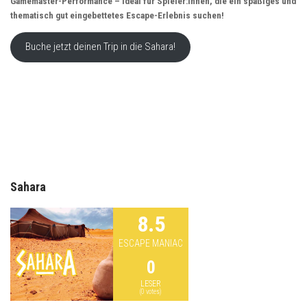
Gamemaster-Performance – ideal für Spieler:innen, die ein spaßiges und
thematisch gut eingebettetes Escape-Erlebnis suchen!
Buche jetzt deinen Trip in die Sahara!
Previous
Show
Next
Episode
Episodes
Episo
Show
List
Podcast
Information
Sahara
8.5
ESCAPE MANIAC
0
LESER
(
0
votes)