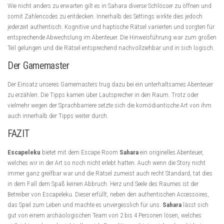
Wie nicht anders zu erwarten gilt es in Sahara diverse Schlösser zu öffnen und
somit Zahlencodes zu entdecken. Innerhalb des Settings wirkte dies jedoch
jederzeit authentisch. Kognitive und haptische Rätsel variierten und sorgten für
entsprechende Abwechslung im Abenteuer. Die Hinweisführung war zum großen
Teil gelungen und die Rätsel entsprechend nachvollziehbar und in sich logisch.
Der Gamemaster
Der Einsatz unseres Gamemasters trug dazu bei ein unterhaltsames Abenteuer
zu erzählen. Die Tipps kamen über Lautsprecher in den Raum. Trotz oder
vielmehr wegen der Sprachbarriere setzte sich die komödiantische Art von ihm
auch innerhalb der Tipps weiter durch.
FAZIT
Escapeleku
bietet mit dem Escape Room
Sahara
ein originelles Abenteuer,
welches wir in der Art so noch nicht erlebt hatten. Auch wenn die Story nicht
immer ganz greifbar war und die Rätsel zumeist auch recht Standard, tat dies
in dem Fall dem Spaß keinen Abbruch. Herz und Seele des Raumes ist der
Betreiber von Escapeleku. Dieser erfüllt, neben den authentischen Accessoires,
das Spiel zum Leben und machte es unvergesslich für uns.
Sahara
lässt sich
gut von einem archäologischen Team von 2 bis 4 Personen lösen, welches