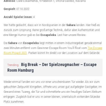
Adresse:
Calle Eskalmendi, 9 Pabellón 1, Vitoria-Gasteiz, Navarra
Gespielt:
07.10.2022
Anzahl Spieler:innen:
4
Wer hätte gedacht, dass wir in Nordspanien in der
Sahara
landen. Hier hieß es
zurück zum Ursprung: Keine großartige Technik, dafür aber Authentizität und
eine Menge Humor gab es bei
Escapeleku
. Lest hier unsere Review.
Die
Sahara
von
Escapeleku
liegt mitten in einem Industriegebiet gerade einmal
zwei Minuten entfernt vom Gewinner Escape Room You’ll float vom
Top Escape
Room Project 2021
. Parken könnt ihr direkt vor der Location auf dem Gelände.
Big Break – Der Spielzeugmacher – Escape
Trending:
Room Hamburg
Wieder einmal fanden wir uns vor einer unscheinbaren Tür wieder. Als wir zum
gebuchten Zeitpunkt klingelten, öffnete uns unser gut aufgelegter Gastgeber, im
Gewand eines Tuareg, die Tür und schmetterte uns ein freudiges Salam Aleikum
entgegen. Zugleich bat er uns in seiner kleinen, orientalisch wirkenden Sitzecke
Platz zunehmen.