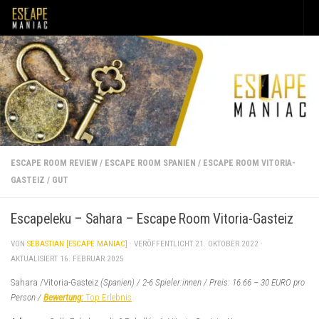
Unter dem Inhalt
ESCAPE ROOM REVIEW
/
ESCAPE ROOM SPANIEN
/
ESCAPE ROOM VITORIA-
GASTEIZ
/
GUT
Escapeleku – Sahara – Escape Room Vitoria-Gasteiz
VON
SEBASTIAN [ESCAPE MANIAC]
· VERÖFFENTLICHT
21. OKTOBER 2022
·
AKTUALISIERT
16. FEBRUAR 2025
Sahara /Vitoria-Gasteiz
(Spanien) / 2-6 Spieler:innen / Preis: 16.66 – 30 EURO pro
Person /
Bewertung:
Top Erlebnis