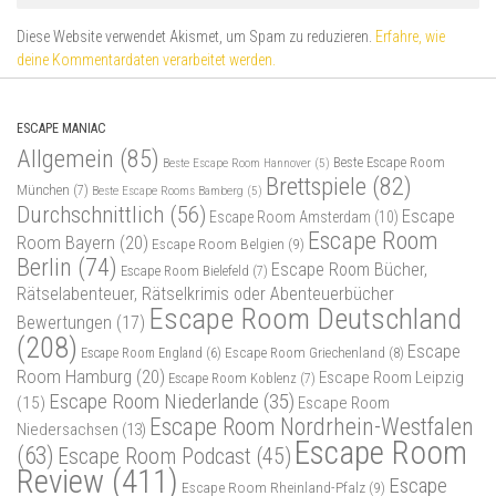
Diese Website verwendet Akismet, um Spam zu reduzieren.
Erfahre, wie
deine Kommentardaten verarbeitet werden.
ESCAPE MANIAC
Allgemein
(85)
Beste Escape Room
Beste Escape Room Hannover
(5)
Brettspiele
(82)
München
(7)
Beste Escape Rooms Bamberg
(5)
Durchschnittlich
(56)
Escape
Escape Room Amsterdam
(10)
Escape Room
Room Bayern
(20)
Escape Room Belgien
(9)
Berlin
(74)
Escape Room Bücher,
Escape Room Bielefeld
(7)
Rätselabenteuer, Rätselkrimis oder Abenteuerbücher
Escape Room Deutschland
Bewertungen
(17)
(208)
Escape
Escape Room Griechenland
(8)
Escape Room England
(6)
Room Hamburg
(20)
Escape Room Leipzig
Escape Room Koblenz
(7)
Escape Room Niederlande
(35)
(15)
Escape Room
Escape Room Nordrhein-Westfalen
Niedersachsen
(13)
Escape Room
(63)
Escape Room Podcast
(45)
Review
(411)
Escape
Escape Room Rheinland-Pfalz
(9)