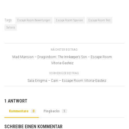
Tags:
Escape Room Bewertungen
Escape Room Spanien
Escape Room Test
Sahara
NÄCHSTER BEITRAG
Mad Mansion – Dragonborn: The Innkeeper’s Son – Escape Room
Vitoria-Gasteiz
VORHERIGER BEITRAG
Sala Enigma – Cain – Escape Room Vitoria-Gasteiz
1 ANTWORT
Kommentare
0
Pingbacks
1
SCHREIBE EINEN KOMMENTAR