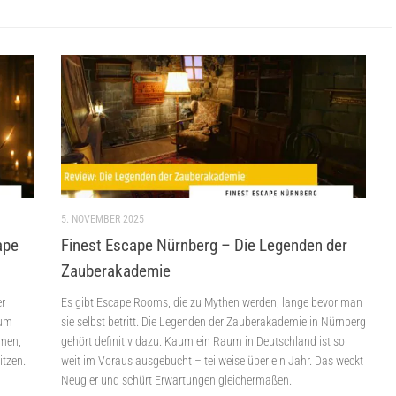
5. NOVEMBER 2025
ape
Finest Escape Nürnberg – Die Legenden der
Zauberakademie
er
Es gibt Escape Rooms, die zu Mythen werden, lange bevor man
aum
sie selbst betritt. Die Legenden der Zauberakademie in Nürnberg
mmen,
gehört definitiv dazu. Kaum ein Raum in Deutschland ist so
itzen.
weit im Voraus ausgebucht – teilweise über ein Jahr. Das weckt
Neugier und schürt Erwartungen gleichermaßen.