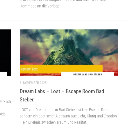
Hommage an die Vorlage.
6. NOVEMBER 2025
Dream Labs – Lost – Escape Room Bad
Steben
irklich
LOST von Dream Labs in Bad Steben ist kein Escape Room,
keit –
sondern ein poetischer Albtraum aus Licht, Klang und Emotion
– ein Erlebnis zwischen Traum und Realität.