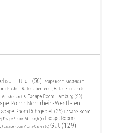
chschnittlich
(56)
Escape Room Amsterdam
m Bücher, Rätselabenteuer, Rätselkrimis oder
Escape Room Hamburg
(20)
 Griechenland
(8)
ape Room Nordrhein-Westfalen
Escape Room Ruhrgebiet
(36)
Escape Room
Escape Rooms
5)
Escape Rooms Edinburgh
(6)
Gut
(129)
0)
Escape Room Vitoria-Gasteiz
(6)