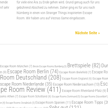
enende
für viele eine Ära zu Ende gehen wird. Grund genug auch für uns
ünf sehr
gebührend Abschied zu nehmen. Daher ging es für uns nach
Nürnberg in einen von Stranger Things inspirierten Escape
Room. Wir haben uns auf Vecnas Game eingelassen.
Nächste Seite »
Brettspiele
(82)
Dur
 Escape Room München
(7)
Beste Escape Rooms Bamberg
(5)
Escape Room Berlin
(74)
Escape Roo
en
(9)
Escape Room Bielefeld
(7)
 Room Deutschland
(208)
Escape Room
Escape Room England
(6)
Esc
scape Room Niederlande
(35)
Escape Room Niedersachsen
(13)
ape Room Review
(411)
Escape Room Rheinland-Pfalz
(9)
Rooms Athen
(7)
Escape Room Schottland
(6)
Escape Rooms Dortmund
(5)
Escape Rooms Düsseldorf
(
Escape Room Tipps
(2
Escape Room Spanien
(11)
Escape Rooms Osnabrück
(5)
on
(4)
Sehr gut
(121)