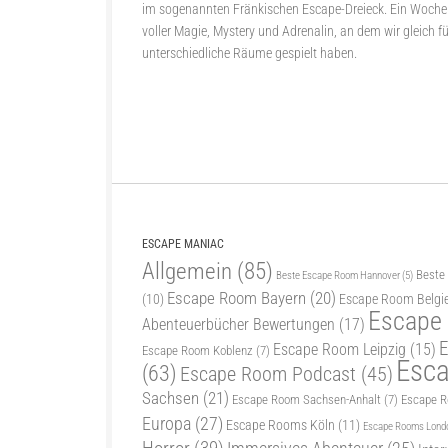
im sogenannten Fränkischen Escape-Dreieck. Ein Woch
voller Magie, Mystery und Adrenalin, an dem wir gleich f
unterschiedliche Räume gespielt haben.
ESCAPE MANIAC
Allgemein
(85)
Beste
Beste Escape Room Hannover
(5)
Escape Room Bayern
(20)
(10)
Escape Room Belgi
Escape
Abenteuerbücher Bewertungen
(17)
E
Escape Room Leipzig
(15)
Escape Room Koblenz
(7)
Esc
(63)
Escape Room Podcast
(45)
Sachsen
(21)
Escape Room Sachsen-Anhalt
(7)
Escape 
Europa
(27)
Escape Rooms Köln
(11)
Escape Rooms Lond