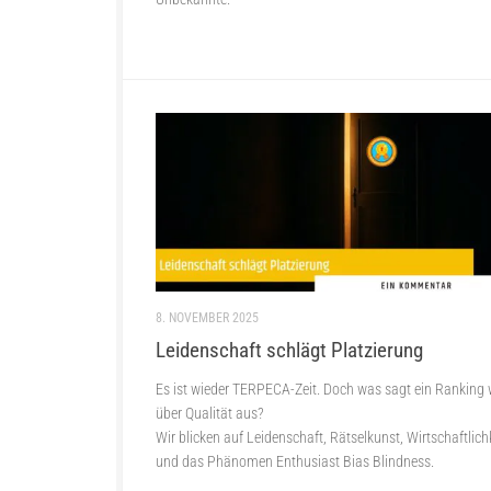
8. NOVEMBER 2025
Leidenschaft schlägt Platzierung
Es ist wieder TERPECA-Zeit. Doch was sagt ein Ranking w
über Qualität aus?
Wir blicken auf Leidenschaft, Rätselkunst, Wirtschaftlich
und das Phänomen Enthusiast Bias Blindness.