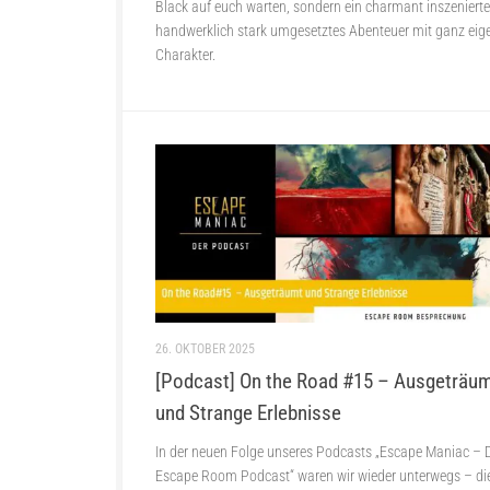
Black auf euch warten, sondern ein charmant inszenierte
handwerklich stark umgesetztes Abenteuer mit ganz ei
Charakter.
26. OKTOBER 2025
[Podcast] On the Road #15 – Ausgeträu
und Strange Erlebnisse
In der neuen Folge unseres Podcasts „Escape Maniac – 
Escape Room Podcast“ waren wir wieder unterwegs – d