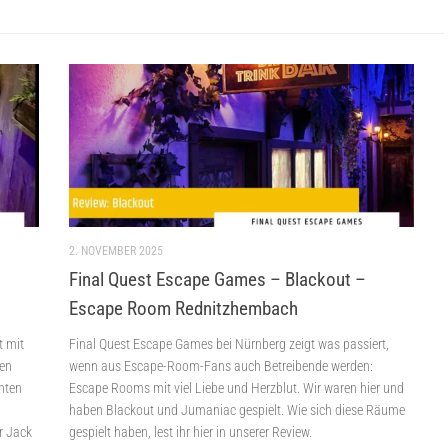
2. NOVEMBER 2025
Final Quest Escape Games – Blackout –
Escape Room Rednitzhembach
t mit
Final Quest Escape Games bei Nürnberg zeigt was passiert,
nen
wenn aus Escape-Room-Fans auch Betreibende werden:
nnten
Escape Rooms mit viel Liebe und Herzblut. Wir waren hier und
haben Blackout und Jumaniac gespielt. Wie sich diese Räume
r Jack
gespielt haben, lest ihr hier in unserer Review.