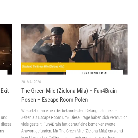
28. MAI 2026
Exit
The Green Mile (Zielona Mila) – Fun4Brain
Posen – Escape Room Polen
Wie setzt man einen der bekanntesten Gefängnisfilme aller
e und
Zeiten als Escape Room um? Diese Frage haben sich vermutlich
d dieses
viele gestellt. Fun4Brain hat darauf eine bemerkenswerte
ins
Antwort gefunden. Mit The Green Mile (Zielona Mila) entstand
kein klassischer Gefängnisausbruch und auch keine lose