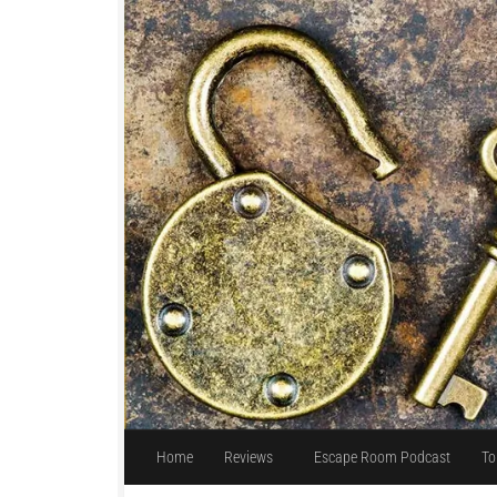
Unter dem Inhalt
Home
Reviews
Escape Room Podcast
To