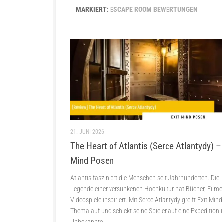
MARKIERT:
ESCAPE ROOM BEWERTUNGEN
21. JUNI 2026
The Heart of Atlantis (Serce Atlantydy) – 
Mind Posen
Atlantis fasziniert die Menschen seit Jahrhunderten. Die
Legende einer versunkenen Hochkultur hat Bücher, Film
Videospiele inspiriert. Mit Serce Atlantydy greift Exit Min
Thema auf und schickt seine Spieler auf eine Expedition 
Unbekannte.