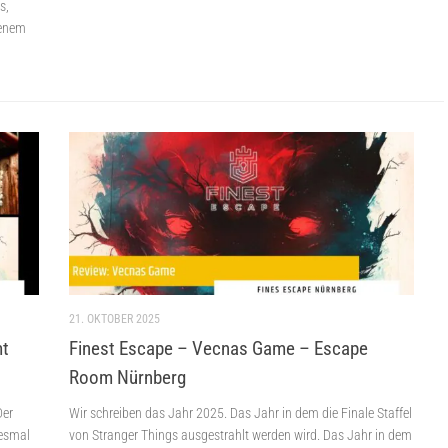
s,
genem
21. OKTOBER 2025
mt
Finest Escape – Vecnas Game – Escape
Room Nürnberg
Der
Wir schreiben das Jahr 2025. Das Jahr in dem die Finale Staffel
iesmal
von Stranger Things ausgestrahlt werden wird. Das Jahr in dem