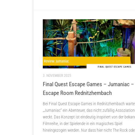
3. NOVEMBER 2025
Final Quest Escape Games – Jumaniac –
Escape Room Rednitzhembach
Bei Final Quest Escape Games in Rednitzhembach warte
„Jumaniac“ ein Abenteuer, das nicht zufällig Assoziatio
weckt. Das Konzept ist eindeutig inspiriert von der beka
Filmreihe, in der Spielende in ein magisches Spiel
hineingezogen werden. Nur dass hier nicht The Rock ode