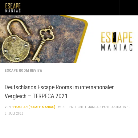
Unter dem Inhalt
ESCAPE ROOM REVIEW
Deutschlands Escape Rooms im internationalen
Vergleich – TERPECA 2021
VON
SEBASTIAN [ESCAPE MANIAC]
· VERÖFFENTLICHT
1. JANUAR 1970
· AKTUALISIERT
5. JULI 2026