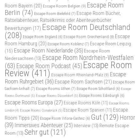
Escape Room
Room Bayern
(20)
Escape Room Belgien
(9)
Berlin
(74)
Escape Room Bücher,
Escape Room Bielefeld
(7)
Rätselabenteuer, Rätselkrimis oder Abenteuerbücher
Escape Room Deutschland
Bewertungen
(17)
(208)
Escape
Escape Room Griechenland
(8)
Escape Room England
(6)
Room Hamburg
(20)
Escape Room Leipzig
Escape Room Koblenz
(7)
Escape Room Niederlande
(35)
(15)
Escape Room
Escape Room Nordrhein-Westfalen
Niedersachsen
(13)
Escape Room
(63)
Escape Room Podcast
(45)
Review
(411)
Escape
Escape Room Rheinland-Pfalz
(9)
Room Ruhrgebiet
(36)
Escape Room Sachsen
(21)
Escape Room
Sachsen-Anhalt
(7)
Escape Rooms Athen
(7)
Escape Room Schottland
(6)
Escape
Rooms Dortmund
(5)
Escape Rooms Düsseldorf
(5)
Escape Rooms Edinburgh
(6)
Escape Rooms Europa
(27)
Escape Rooms Köln
(11)
Escape Rooms
Escape
Escape Room Spanien
(11)
Escape Rooms Osnabrück
(5)
London
(4)
Gut
(129)
Horror
Room Tipps
(20)
Escape Room Vitoria-Gasteiz
(6)
(39)
Immersives Abenteuer
(25)
Interview
(13)
Remote Escape
Sehr gut
(121)
Room
(13)