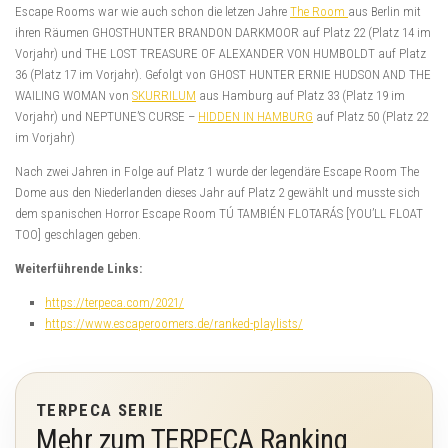
Escape Rooms war wie auch schon die letzen Jahre
The Room
aus Berlin mit
ihren Räumen GHOSTHUNTER BRANDON DARKMOOR auf Platz 22 (Platz 14 im
Vorjahr) und THE LOST TREASURE OF ALEXANDER VON HUMBOLDT auf Platz
36 (Platz 17 im Vorjahr). Gefolgt von GHOST HUNTER ERNIE HUDSON AND THE
WAILING WOMAN von
SKURRILUM
aus Hamburg auf Platz 33 (Platz 19 im
Vorjahr) und NEPTUNE’S CURSE –
HIDDEN IN HAMBURG
auf Platz 50 (Platz 22
im Vorjahr)
Nach zwei Jahren in Folge auf Platz 1 wurde der legendäre Escape Room The
Dome aus den Niederlanden dieses Jahr auf Platz 2 gewählt und musste sich
dem spanischen Horror Escape Room TÚ TAMBIÉN FLOTARÁS [YOU’LL FLOAT
TOO] geschlagen geben.
Weiterführende Links:
https://terpeca.com/2021/
https://www.escaperoomers.de/ranked-playlists/
TERPECA SERIE
Mehr zum TERPECA Ranking