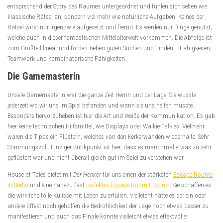
entsprechend der Story des Raumes untergeordnet und fühlen sich selten wie
klassische Rätsel an, sondern viel mehr wie natürliche Aufgaben. Keines der
Rätsel wirkt nur irgendwie aufgesetzt und fremd. Es werden nur Dinge genutzt,
welche auch in dieser fantastischen Mittelalterwelt vorkommen. Die Abfolge ist
zum Großteil linear und fordert neben guten Suchen und Finden – Fähigkeiten,
Teamwork und kombinatorische Fähigkeiten.
Die Gamemasterin
Unsere Gamemasterin war die ganze Zeit Herrin und der Lage. Sie wusste
jederzeit wo wir uns im Spiel befanden und wann sie uns helfen musste.
Besonders hervorzuheben ist hier die Art und Weiße der Kommunikation. Es gab
hier keine technischen Hilfsmittel, wie Displays oder Walkie-Talkies. Vielmehr
waren die Tipps ein Flüstern, welches von den Kerkerwänden wiederhalte. Sehr
Stimmungsvoll. Einziger Kritikpunkt ist hier, dass es manchmal etwas zu sehr
geflüstert war und nicht überall gleich gut im Spiel zu verstehen war.
House of Tales bietet mit
Der Henker
für uns einen der stärksten
Escape Rooms
in Berlin
und eine nahezu fast
perfektes Escape Room Erlebnis
. Sie schaffen es
die wirkliche tolle Kulisse mit Leben zu erfüllen. Vielleicht hätte es der ein oder
andere Effekt noch geholfen die Bedrohlichkeit der Lage noch etwas besser zu
manifestieren und auch das Finale könnte vielleicht etwas effektvoller