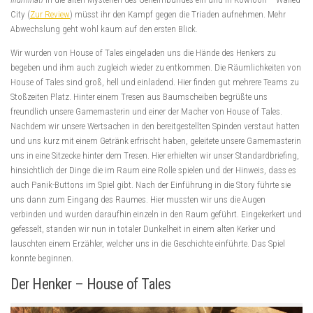
City (
Zur Review
) müsst ihr den Kampf gegen die Triaden aufnehmen. Mehr
Abwechslung geht wohl kaum auf den ersten Blick.
Wir wurden von House of Tales eingeladen uns die Hände des Henkers zu
begeben und ihm auch zugleich wieder zu entkommen. Die Räumlichkeiten von
House of Tales sind groß, hell und einladend. Hier finden gut mehrere Teams zu
Stoßzeiten Platz. Hinter einem Tresen aus Baumscheiben begrüßte uns
freundlich unsere Gamemasterin und einer der Macher von House of Tales.
Nachdem wir unsere Wertsachen in den bereitgestellten Spinden verstaut hatten
und uns kurz mit einem Getränk erfrischt haben, geleitete unsere Gamemasterin
uns in eine Sitzecke hinter dem Tresen. Hier erhielten wir unser Standardbriefing,
hinsichtlich der Dinge die im Raum eine Rolle spielen und der Hinweis, dass es
auch Panik-Buttons im Spiel gibt. Nach der Einführung in die Story führte sie
uns dann zum Eingang des Raumes. Hier mussten wir uns die Augen
verbinden und wurden daraufhin einzeln in den Raum geführt. Eingekerkert und
gefesselt, standen wir nun in totaler Dunkelheit in einem alten Kerker und
lauschten einem Erzähler, welcher uns in die Geschichte einführte. Das Spiel
konnte beginnen.
Der Henker – House of Tales