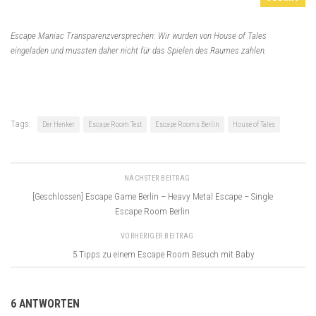
Escape Maniac Transparenzversprechen: Wir wurden von House of Tales
eingeladen und mussten daher nicht für das Spielen des Raumes zahlen.
Tags:
Der Henker
Escape Room Test
Escape Rooms Berlin
House of Tales
NÄCHSTER BEITRAG
[Geschlossen] Escape Game Berlin – Heavy Metal Escape – Single
Escape Room Berlin
VORHERIGER BEITRAG
5 Tipps zu einem Escape Room Besuch mit Baby
6 ANTWORTEN