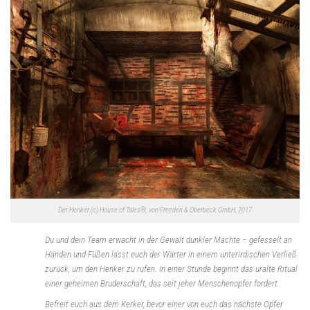
Der Henker (c) House of Tales®, von Freeden & Oberbeck GmbH, 2017
Du und dein Team erwacht in der Gewalt dunkler Mächte – gefesselt an
Händen und Füßen lässt euch der Wärter in einem unterirdischen Verließ
zurück, um den Henker zu rufen. In einer Stunde beginnt das uralte Ritual
einer geheimen Bruderschaft, das seit jeher Menschenopfer fordert.
Befreit euch aus dem Kerker, bevor einer von euch das nächste Opfer