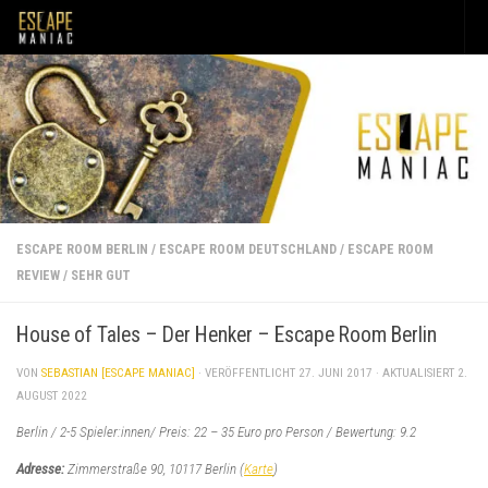
Unter dem Inhalt
ESCAPE ROOM BERLIN
/
ESCAPE ROOM DEUTSCHLAND
/
ESCAPE ROOM
REVIEW
/
SEHR GUT
House of Tales – Der Henker – Escape Room Berlin
VON
SEBASTIAN [ESCAPE MANIAC]
· VERÖFFENTLICHT
27. JUNI 2017
· AKTUALISIERT
2.
AUGUST 2022
Berlin / 2-5 Spieler:innen/ Preis: 22 – 35 Euro pro Person / Bewertung: 9.2
Adresse:
Zimmerstraße 90, 10117 Berlin
(
Karte
)