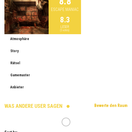
8.8
ESCAPE MANIAC
8.3
LESER
(
5
votes)
Atmosphäre
Story
Rätsel
Gamemaster
Anbieter
WAS ANDERE USER SAGEN
Bewerte den Raum