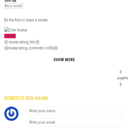
Sort by:
Be the first to leave a review.
Verified
{{{ review.rating_title }}}
{{{review.rating_comment | nl2br}}}
SHOW MORE
{{
pageN
}}
BEWERTE DEN RAUM