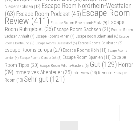
Escape Room Nordrhein-Westfalen
Niedersachsen
(13)
Escape Room
(63)
Escape Room Podcast
(45)
Review
(411)
Escape
Escape Room Rheinland-Pfalz
(9)
Room Ruhrgebiet
(36)
Escape Room Sachsen
(21)
Escape Room
Sachsen-Anhalt
(7)
Escape Rooms Athen
(7)
Escape Room Schottland
(6)
Escape
Rooms Dortmund
(5)
Escape Rooms Düsseldorf
(5)
Escape Rooms Edinburgh
(6)
Escape Rooms Europa
(27)
Escape Rooms Köln
(11)
Escape Rooms
Escape
Escape Room Spanien
(11)
Escape Rooms Osnabrück
(5)
London
(4)
Gut
(129)
Horror
Room Tipps
(20)
Escape Room Vitoria-Gasteiz
(6)
(39)
Immersives Abenteuer
(25)
Interview
(13)
Remote Escape
Sehr gut
(121)
Room
(13)