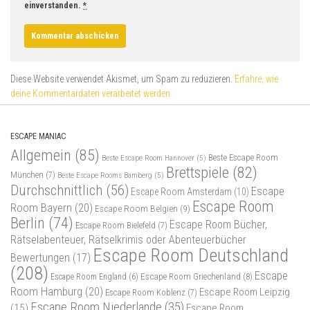
einverstanden.
*
Diese Website verwendet Akismet, um Spam zu reduzieren.
Erfahre, wie
deine Kommentardaten verarbeitet werden.
ESCAPE MANIAC
Allgemein
(85)
Beste Escape Room
Beste Escape Room Hannover
(5)
Brettspiele
(82)
München
(7)
Beste Escape Rooms Bamberg
(5)
Durchschnittlich
(56)
Escape
Escape Room Amsterdam
(10)
Escape Room
Room Bayern
(20)
Escape Room Belgien
(9)
Berlin
(74)
Escape Room Bücher,
Escape Room Bielefeld
(7)
Rätselabenteuer, Rätselkrimis oder Abenteuerbücher
Escape Room Deutschland
Bewertungen
(17)
(208)
Escape
Escape Room Griechenland
(8)
Escape Room England
(6)
Room Hamburg
(20)
Escape Room Leipzig
Escape Room Koblenz
(7)
Escape Room Niederlande
(35)
(15)
Escape Room