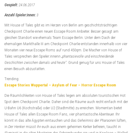
Gespielt:
24.06.2017
Anzahl Spieler:innen:
3
Mit House of Tales gibt es im Herzen von Berlin am geschichtsträchtigen
Checkpoint Charlie einen neuen Escape Room Anbieter. Besser gesagt am
gleichen Standort wie ehemals Team Escape Berlin. Unter dem Dach der
ehemaligen Markthalle III am Checkpoint Charlie entstanden innerhalb von vier
Monaten vier neue Escape Roms auf rund 450qm. Die Macher von House of
Tales versprechen den Spieler:innenn
„phantasievolle und einschneidende
Geschichten zwischen damals und heute“.
Grund genug für uns House of Tales
einen Besuch abzustatten.
Trending:
Escape Stories Wuppertal – Asylum of Fear – Horror Escape Room
Die Räumlichkeiten von House of Tales liegen am absoluten touristischen Hot
Spot dem Checkpoint Charlie. Daher sind die Räume auch recht einfach mit der
U-Bahn U6 (Kochstraße) oder U2 (Stadtmitte) zu erreichen. Momentan bietet
House of Tales allen Escape Room Fans, vier phantastische Abenteuer. Ihr
könnt in das alte Ägypten eintauchen und das
Geheimnis der Pharaonen
lüften,
in
Der Henker
müsst ihr euch aus einem geheimen Kerker befreien, taucht in
Illuminati
in die alten Mysterien des Geheimbundes ein und in Kowloon – Walled