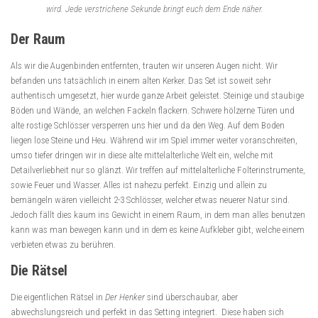
wird. Jede verstrichene Sekunde bringt euch dem Ende näher.
Der Raum
Als wir die Augenbinden entfernten, trauten wir unseren Augen nicht. Wir
befanden uns tatsächlich in einem alten Kerker. Das Set ist soweit sehr
authentisch umgesetzt, hier wurde ganze Arbeit geleistet. Steinige und staubige
Böden und Wände, an welchen Fackeln flackern. Schwere hölzerne Türen und
alte rostige Schlösser versperren uns hier und da den Weg. Auf dem Boden
liegen lose Steine und Heu. Während wir im Spiel immer weiter voranschreiten,
umso tiefer dringen wir in diese alte mittelalterliche Welt ein, welche mit
Detailverliebheit nur so glänzt. Wir treffen auf mittelalterliche Folterinstrumente,
sowie Feuer und Wasser. Alles ist nahezu perfekt. Einzig und allein zu
bemängeln wären vielleicht 2-3 Schlösser, welcher etwas neuerer Natur sind.
Jedoch fällt dies kaum ins Gewicht in einem Raum, in dem man alles benutzen
kann was man bewegen kann und in dem es keine Aufkleber gibt, welche einem
verbieten etwas zu berühren.
Die Rätsel
Die eigentlichen Rätsel in
Der Henker
sind überschaubar, aber
abwechslungsreich und perfekt in das Setting integriert. Diese haben sich