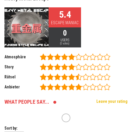
5.4
ESCAPE MANIAC
0
USERS
(
0
votes)
Atmosphäre
Story
Rätsel
Anbieter
WHAT PEOPLE SAY...
Leave your rating
Sort by: