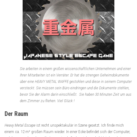
Sie arbeiten in einem großen wissenschaftlichen Unternehmen und einer
Ihrer Mitarbeiter ist ein Verräter. Er hat die strengen Geheimdokumente
über eine HEAVY METAL WAFFE gestohlen und diese in seinem Computer
versteckt. Sie müssen sein Büro eindringen und die Dokumente stehlen,
bevor Sie der Alarm darin einschließt. Sie haben 30 Minuten Zeit um aus
dem Zimmer zu fliehen. Viel Glück !
Der Raum
Heavy Metal Escape
ist recht unspektakulär in Szene gesetzt. Ich finde mich
einem ca. 12 m² großen Raum wieder. In einer Ecke befindet sich der Computer,