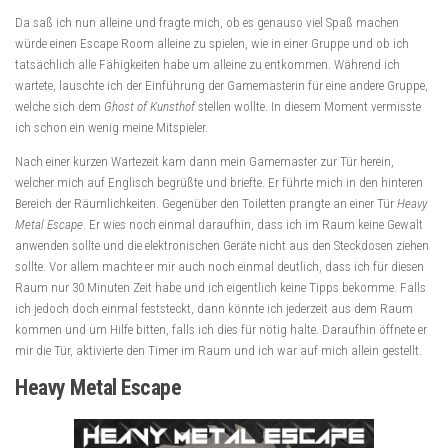
Da saß ich nun alleine und fragte mich, ob es genauso viel Spaß machen
würde einen Escape Room alleine zu spielen, wie in einer Gruppe und ob ich
tatsächlich alle Fähigkeiten habe um alleine zu entkommen. Während ich
wartete, lauschte ich der Einführung der Gamemasterin für eine andere Gruppe,
welche sich dem
Ghost of Kunsthof
stellen wollte. In diesem Moment vermisste
ich schon ein wenig meine Mitspieler.
Nach einer kurzen Wartezeit kam dann mein Gamemaster zur Tür herein,
welcher mich auf Englisch begrüßte und briefte. Er führte mich in den hinteren
Bereich der Räumlichkeiten. Gegenüber den Toiletten prangte an einer Tür
Heavy
Metal Escape
. Er wies noch einmal daraufhin, dass ich im Raum keine Gewalt
anwenden sollte und die elektronischen Geräte nicht aus den Steckdosen ziehen
sollte. Vor allem machte er mir auch noch einmal deutlich, dass ich für diesen
Raum nur 30 Minuten Zeit habe und ich eigentlich keine Tipps bekomme. Falls
ich jedoch doch einmal feststeckt, dann könnte ich jederzeit aus dem Raum
kommen und um Hilfe bitten, falls ich dies für nötig halte. Daraufhin öffnete er
mir die Tür, aktivierte den Timer im Raum und ich war auf mich allein gestellt.
Heavy Metal Escape