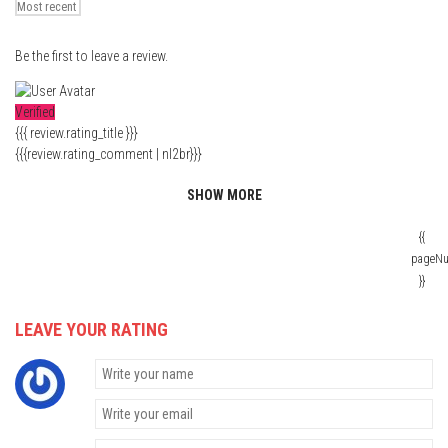
Be the first to leave a review.
Verified
{{{ review.rating_title }}}
{{{review.rating_comment | nl2br}}}
SHOW MORE
{{
pageN
}}
LEAVE YOUR RATING