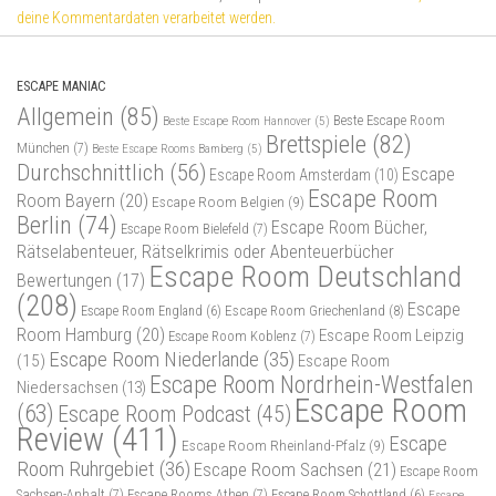
deine Kommentardaten verarbeitet werden.
ESCAPE MANIAC
Allgemein
(85)
Beste Escape Room
Beste Escape Room Hannover
(5)
Brettspiele
(82)
München
(7)
Beste Escape Rooms Bamberg
(5)
Durchschnittlich
(56)
Escape
Escape Room Amsterdam
(10)
Escape Room
Room Bayern
(20)
Escape Room Belgien
(9)
Berlin
(74)
Escape Room Bücher,
Escape Room Bielefeld
(7)
Rätselabenteuer, Rätselkrimis oder Abenteuerbücher
Escape Room Deutschland
Bewertungen
(17)
(208)
Escape
Escape Room Griechenland
(8)
Escape Room England
(6)
Room Hamburg
(20)
Escape Room Leipzig
Escape Room Koblenz
(7)
Escape Room Niederlande
(35)
(15)
Escape Room
Escape Room Nordrhein-Westfalen
Niedersachsen
(13)
Escape Room
(63)
Escape Room Podcast
(45)
Review
(411)
Escape
Escape Room Rheinland-Pfalz
(9)
Room Ruhrgebiet
(36)
Escape Room Sachsen
(21)
Escape Room
Sachsen-Anhalt
(7)
Escape Rooms Athen
(7)
Escape Room Schottland
(6)
Escape