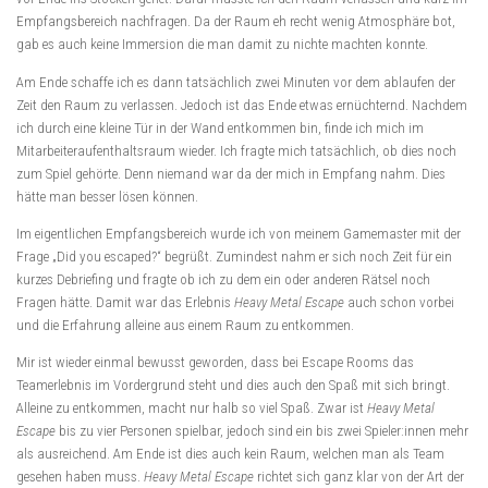
Empfangsbereich nachfragen. Da der Raum eh recht wenig Atmosphäre bot,
gab es auch keine Immersion die man damit zu nichte machten konnte.
Am Ende schaffe ich es dann tatsächlich zwei Minuten vor dem ablaufen der
Zeit den Raum zu verlassen. Jedoch ist das Ende etwas ernüchternd. Nachdem
ich durch eine kleine Tür in der Wand entkommen bin, finde ich mich im
Mitarbeiteraufenthaltsraum wieder. Ich fragte mich tatsächlich, ob dies noch
zum Spiel gehörte. Denn niemand war da der mich in Empfang nahm. Dies
hätte man besser lösen können.
Im eigentlichen Empfangsbereich wurde ich von meinem Gamemaster mit der
Frage „Did you escaped?“ begrüßt. Zumindest nahm er sich noch Zeit für ein
kurzes Debriefing und fragte ob ich zu dem ein oder anderen Rätsel noch
Fragen hätte. Damit war das Erlebnis
Heavy Metal Escape
auch schon vorbei
und die Erfahrung alleine aus einem Raum zu entkommen.
Mir ist wieder einmal bewusst geworden, dass bei Escape Rooms das
Teamerlebnis im Vordergrund steht und dies auch den Spaß mit sich bringt.
Alleine zu entkommen, macht nur halb so viel Spaß. Zwar ist
Heavy Metal
Escape
bis zu vier Personen spielbar, jedoch sind ein bis zwei Spieler:innen mehr
als ausreichend. Am Ende ist dies auch kein Raum, welchen man als Team
gesehen haben muss.
Heavy Metal Escape
richtet sich ganz klar von der Art der