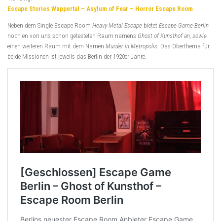
Escape Stories Wuppertal – Asylum of Fear – Horror Escape Room
Neben dem Single Escape Room
Heavy Metal Escape
bietet
Escape Game Berlin
noch en von uns schon getesteten Raum namens
Ghost of Kunsthof an, sowie
einen weiteren Raum mit dem Namen
Murder in Metropolis.
Das Oberthema für
beide Missionen ist jeweils das Berlin der 1920er Jahre.