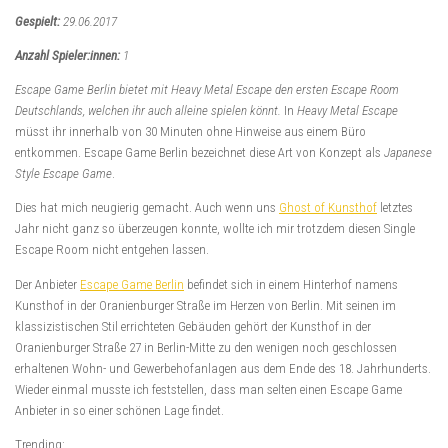
Gespielt:
29.06.2017
Anzahl Spieler:innen:
1
Escape Game Berlin bietet mit Heavy Metal Escape
den ersten Escape Room
Deutschlands, welchen ihr auch alleine spielen könnt.
In
Heavy Metal Escape
müsst ihr innerhalb von 30 Minuten ohne Hinweise aus einem Büro
entkommen. Escape Game Berlin bezeichnet diese Art von Konzept als
Japanese
Style Escape Game
.
Dies hat mich neugierig gemacht. Auch wenn uns
Ghost of Kunsthof
letztes
Jahr nicht ganz so überzeugen konnte, wollte ich mir trotzdem diesen Single
Escape Room nicht entgehen lassen.
Der Anbieter
Escape Game Berlin
befindet sich in einem Hinterhof namens
Kunsthof in der Oranienburger Straße im Herzen von Berlin. Mit seinen im
klassizistischen Stil errichteten Gebäuden gehört der Kunsthof in der
Oranienburger Straße 27 in Berlin-Mitte zu den wenigen noch geschlossen
erhaltenen Wohn- und Gewerbehofanlagen aus dem Ende des 18. Jahrhunderts.
Wieder einmal musste ich feststellen, dass man selten einen Escape Game
Anbieter in so einer schönen Lage findet.
Trending: