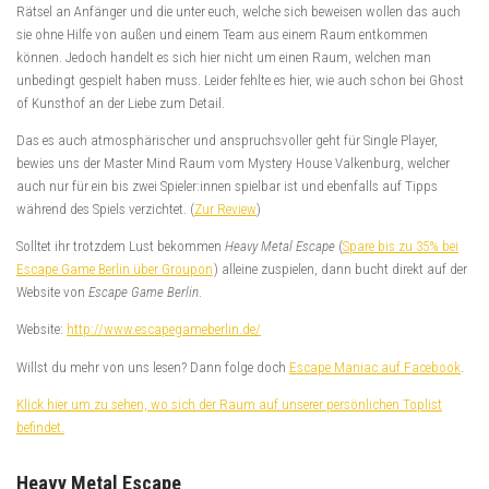
Rätsel an Anfänger und die unter euch, welche sich beweisen wollen das auch
sie ohne Hilfe von außen und einem Team aus einem Raum entkommen
können. Jedoch handelt es sich hier nicht um einen Raum, welchen man
unbedingt gespielt haben muss. Leider fehlte es hier, wie auch schon bei Ghost
of Kunsthof an der Liebe zum Detail.
Das es auch atmosphärischer und anspruchsvoller geht für Single Player,
bewies uns der Master Mind Raum vom Mystery House Valkenburg, welcher
auch nur für ein bis zwei Spieler:innen spielbar ist und ebenfalls auf Tipps
während des Spiels verzichtet. (
Zur Review
)
Solltet ihr trotzdem Lust bekommen
Heavy Metal Escape
(
Spare bis zu 35% bei
Escape Game Berlin über Groupon
) alleine zuspielen, dann bucht direkt auf der
Website von
Escape Game Berlin
.
Website:
http://www.escapegameberlin.de/
Willst du mehr von uns lesen? Dann folge doch
Escape Maniac auf Facebook
.
Klick hier um zu sehen, wo sich der Raum auf unserer persönlichen Toplist
befindet.
Heavy Metal Escape