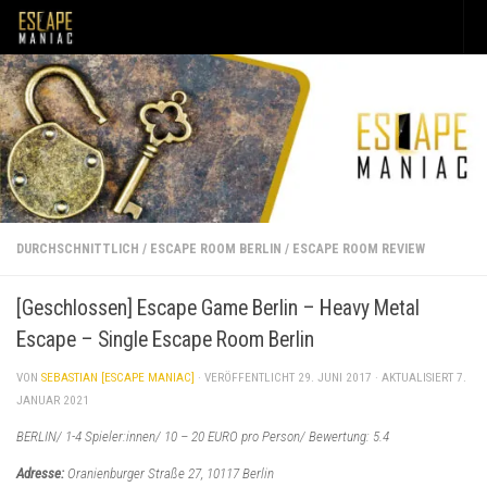
Unter dem Inhalt
DURCHSCHNITTLICH
/
ESCAPE ROOM BERLIN
/
ESCAPE ROOM REVIEW
[Geschlossen] Escape Game Berlin – Heavy Metal
Escape – Single Escape Room Berlin
VON
SEBASTIAN [ESCAPE MANIAC]
· VERÖFFENTLICHT
29. JUNI 2017
· AKTUALISIERT
7.
JANUAR 2021
BERLIN/ 1-4 Spieler:innen/ 10 – 20 EURO pro Person/ Bewertung: 5.4
Adresse:
Oranienburger Straße 27, 10117 Berlin