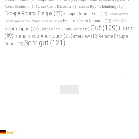
Rooms Dortmund
(5)
Escape Rooms Düsseldorf
(5)
Escape Rooms Edinburgh
(6)
Escape Rooms Europa
(27)
Escape Rooms Köln
(11)
Escape Rooms
Escape
Escape Room Spanien
(11)
Escape Rooms Osnabrück
(5)
London
(4)
Gut
(129)
Horror
Room Tipps
(20)
Escape Room Vitoria-Gasteiz
(6)
(39)
Immersives Abenteuer
(25)
Interview
(13)
Remote Escape
Sehr gut
(121)
Room
(13)
Escape Maniac © 2026. Alle Rechte vorbehalten.
Powered by
- Entworfen mit dem
Zu Hueman Pro wechseln
Deutsch