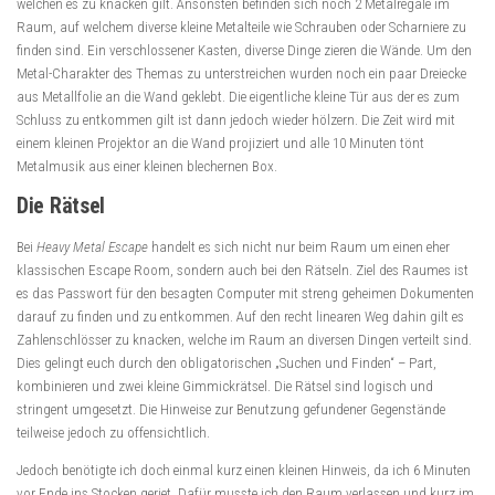
welchen es zu knacken gilt. Ansonsten befinden sich noch 2 Metalregale im
Raum, auf welchem diverse kleine Metalteile wie Schrauben oder Scharniere zu
finden sind. Ein verschlossener Kasten, diverse Dinge zieren die Wände. Um den
Metal-Charakter des Themas zu unterstreichen wurden noch ein paar Dreiecke
aus Metallfolie an die Wand geklebt. Die eigentliche kleine Tür aus der es zum
Schluss zu entkommen gilt ist dann jedoch wieder hölzern. Die Zeit wird mit
einem kleinen Projektor an die Wand projiziert und alle 10 Minuten tönt
Metalmusik aus einer kleinen blechernen Box.
Die Rätsel
Bei
Heavy Metal Escape
handelt es sich nicht nur beim Raum um einen eher
klassischen Escape Room, sondern auch bei den Rätseln. Ziel des Raumes ist
es das Passwort für den besagten Computer mit streng geheimen Dokumenten
darauf zu finden und zu entkommen. Auf den recht linearen Weg dahin gilt es
Zahlenschlösser zu knacken, welche im Raum an diversen Dingen verteilt sind.
Dies gelingt euch durch den obligatorischen „Suchen und Finden“ – Part,
kombinieren und zwei kleine Gimmickrätsel. Die Rätsel sind logisch und
stringent umgesetzt. Die Hinweise zur Benutzung gefundener Gegenstände
teilweise jedoch zu offensichtlich.
Jedoch benötigte ich doch einmal kurz einen kleinen Hinweis, da ich 6 Minuten
vor Ende ins Stocken geriet. Dafür musste ich den Raum verlassen und kurz im