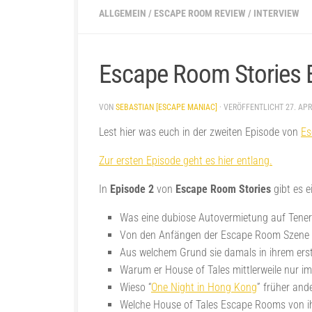
ALLGEMEIN
/
ESCAPE ROOM REVIEW
/
INTERVIEW
Escape Room Stories E
VON
SEBASTIAN [ESCAPE MANIAC]
· VERÖFFENTLICHT
27. APR
Lest hier was euch in der zweiten Episode von
Es
Zur ersten Episode geht es hier entlang.
In
Episode 2
von
Escape Room Stories
gibt es e
Was eine dubiose Autovermietung auf Teneri
Von den Anfängen der Escape Room Szene i
Aus welchem Grund sie damals in ihrem er
Warum er House of Tales mittlerweile nur im 
Wieso “
One Night in Hong Kong
” früher and
Welche House of Tales Escape Rooms von ih