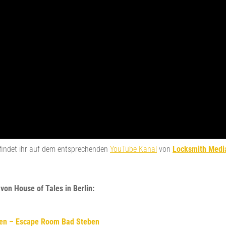
 findet ihr auf dem entsprechenden
YouTube Kanal
von
Locksmith Medi
von House of Tales in Berlin:
ten – Escape Room Bad Steben