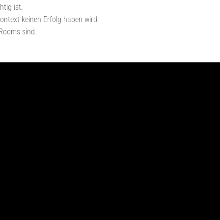
tig ist.
ntext keinen Erfolg haben wird.
Rooms sind.