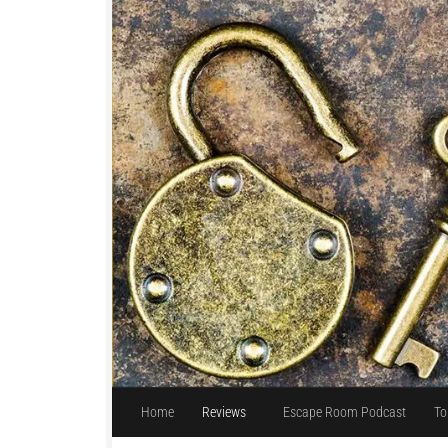
Unter dem Inhalt
Home
Reviews
Escape Room Podcast
To