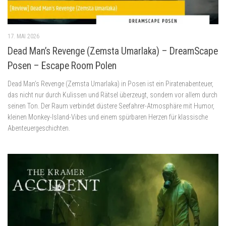
17. MAI 2026
Dead Man’s Revenge (Zemsta Umarlaka) – DreamScape
Posen – Escape Room Polen
Dead Man’s Revenge (Zemsta Umarlaka) in Posen ist ein Piratenabenteuer,
das nicht nur durch Kulissen und Rätsel überzeugt, sondern vor allem durch
seinen Ton. Der Raum verbindet düstere Seefahrer-Atmosphäre mit Humor,
kleinen Monkey-Island-Vibes und einem spürbaren Herzen für klassische
Abenteuergeschichten.