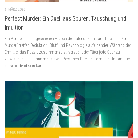
6. MÄRZ 2026
Perfect Murder: Ein Duell aus Spuren, Täuschung und
Intuition
Ein Verbrechen ist geschehen – doch der Täter sitzt mit am Tisch. In „Perfect
Murder“ treffen Deduktion, Bluff und Psychologie aufeinander. Während der
Ermittler das Puzzle zusammensetzt, versucht der Täter jede Spur zu
verwischen. Ein spannendes Zwei-Personen-Duell, bei dem jede Information
entscheidend sein kann.