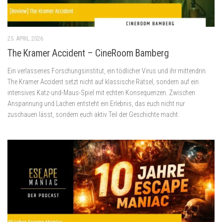
25. APRIL 2026
The Kramer Accident – CineRoom Bamberg
Ein verlassenes Forschungsinstitut, ein tödlicher Virus und ihr mittendrin.
The Kramer Accident setzt nicht auf klassische Rätsel, sondern auf ein
intensives Katz-und-Maus-Spiel mit echten Konsequenzen. Zwischen
Anspannung und Lachen entsteht ein Erlebnis, das euch nicht nur
zuschauen lässt, sondern euch aktiv Teil der Geschichte macht.