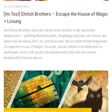
30. NOVEMBER 2025
[Im Test] Ehrlich Brothers – Escape the House of Magic
+ Lösung
Die Ehrlich Brothers sind seit Jahren feste Größen in der deutschen
Magieszene – auffällige Bühnenoutfits, eingängige Sprüche, ein Humor, der
gerne mal ein wenig „Bro“ ist, und Illusionen, die vor allem Kinder begeistern.
„Escape the House of Magic“ versucht, dieses Gefühl in ein Brettspiel zu
übertragen. Doch statt großer Show bekommt man hier eine leichte,
kindgerechte Version davon.