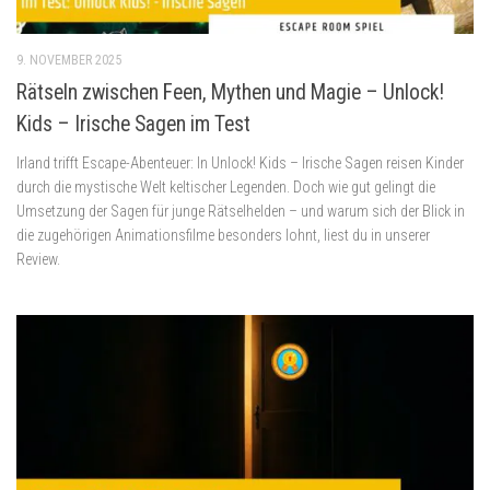
9. NOVEMBER 2025
Rätseln zwischen Feen, Mythen und Magie – Unlock!
Kids – Irische Sagen im Test
Irland trifft Escape-Abenteuer: In Unlock! Kids – Irische Sagen reisen Kinder
durch die mystische Welt keltischer Legenden. Doch wie gut gelingt die
Umsetzung der Sagen für junge Rätselhelden – und warum sich der Blick in
die zugehörigen Animationsfilme besonders lohnt, liest du in unserer
Review.