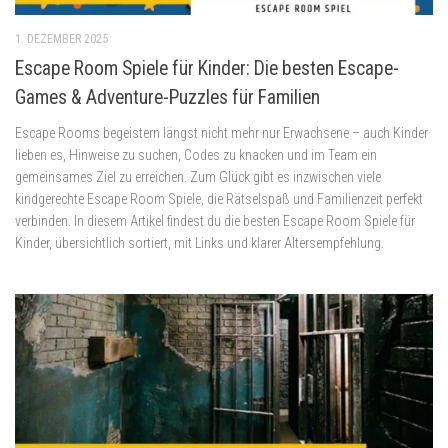
1. DEZEMBER 2025
Escape Room Spiele für Kinder: Die besten Escape-
Games & Adventure-Puzzles für Familien
Escape Rooms begeistern längst nicht mehr nur Erwachsene – auch Kinder
lieben es, Hinweise zu suchen, Codes zu knacken und im Team ein
gemeinsames Ziel zu erreichen. Zum Glück gibt es inzwischen viele
kindgerechte Escape Room Spiele, die Rätselspaß und Familienzeit perfekt
verbinden. In diesem Artikel findest du die besten Escape Room Spiele für
Kinder, übersichtlich sortiert, mit Links und klarer Altersempfehlung.