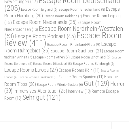
Escape Room Deutschland
Bewertungen
(17)
(208)
Escape
Escape Room Griechenland
(8)
Escape Room England
(6)
Room Hamburg
(20)
Escape Room Leipzig
Escape Room Koblenz
(7)
Escape Room Niederlande
(35)
(15)
Escape Room
Escape Room Nordrhein-Westfalen
Niedersachsen
(13)
Escape Room
(63)
Escape Room Podcast
(45)
Review
(411)
Escape
Escape Room Rheinland-Pfalz
(9)
Room Ruhrgebiet
(36)
Escape Room Sachsen
(21)
Escape Room
Sachsen-Anhalt
(7)
Escape Rooms Athen
(7)
Escape Room Schottland
(6)
Escape
Rooms Dortmund
(5)
Escape Rooms Düsseldorf
(5)
Escape Rooms Edinburgh
(6)
Escape Rooms Europa
(27)
Escape Rooms Köln
(11)
Escape Rooms
Escape
Escape Room Spanien
(11)
Escape Rooms Osnabrück
(5)
London
(4)
Gut
(129)
Horror
Room Tipps
(20)
Escape Room Vitoria-Gasteiz
(6)
(39)
Immersives Abenteuer
(25)
Interview
(13)
Remote Escape
Sehr gut
(121)
Room
(13)