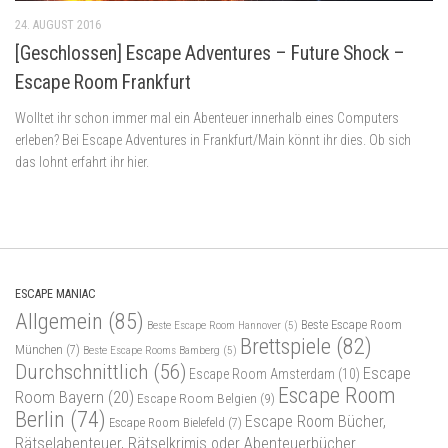
24. AUGUST 2016
[Geschlossen] Escape Adventures – Future Shock –
Escape Room Frankfurt
Wolltet ihr schon immer mal ein Abenteuer innerhalb eines Computers
erleben? Bei Escape Adventures in Frankfurt/Main könnt ihr dies. Ob sich
das lohnt erfahrt ihr hier.
ESCAPE MANIAC
Allgemein
(85)
Beste Escape Room
Beste Escape Room Hannover
(5)
Brettspiele
(82)
München
(7)
Beste Escape Rooms Bamberg
(5)
Durchschnittlich
(56)
Escape
Escape Room Amsterdam
(10)
Escape Room
Room Bayern
(20)
Escape Room Belgien
(9)
Berlin
(74)
Escape Room Bücher,
Escape Room Bielefeld
(7)
Rätselabenteuer, Rätselkrimis oder Abenteuerbücher