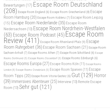
Escape Room Deutschland
Bewertungen
(17)
(208)
Escape
Escape Room Griechenland
(8)
Escape Room England
(6)
Room Hamburg
(20)
Escape Room Leipzig
Escape Room Koblenz
(7)
Escape Room Niederlande
(35)
(15)
Escape Room
Escape Room Nordrhein-Westfalen
Niedersachsen
(13)
Escape Room
(63)
Escape Room Podcast
(45)
Review
(411)
Escape
Escape Room Rheinland-Pfalz
(9)
Room Ruhrgebiet
(36)
Escape Room Sachsen
(21)
Escape Room
Sachsen-Anhalt
(7)
Escape Rooms Athen
(7)
Escape Room Schottland
(6)
Escape
Rooms Dortmund
(5)
Escape Rooms Düsseldorf
(5)
Escape Rooms Edinburgh
(6)
Escape Rooms Europa
(27)
Escape Rooms Köln
(11)
Escape Rooms
Escape
Escape Room Spanien
(11)
Escape Rooms Osnabrück
(5)
London
(4)
Gut
(129)
Horror
Room Tipps
(20)
Escape Room Vitoria-Gasteiz
(6)
(39)
Immersives Abenteuer
(25)
Interview
(13)
Remote Escape
Sehr gut
(121)
Room
(13)