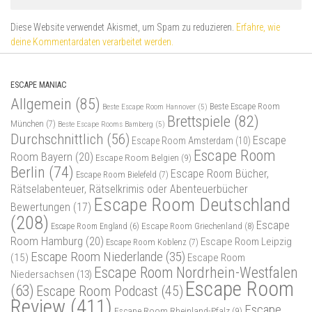
Diese Website verwendet Akismet, um Spam zu reduzieren.
Erfahre, wie
deine Kommentardaten verarbeitet werden.
ESCAPE MANIAC
Allgemein
(85)
Beste Escape Room
Beste Escape Room Hannover
(5)
Brettspiele
(82)
München
(7)
Beste Escape Rooms Bamberg
(5)
Durchschnittlich
(56)
Escape
Escape Room Amsterdam
(10)
Escape Room
Room Bayern
(20)
Escape Room Belgien
(9)
Berlin
(74)
Escape Room Bücher,
Escape Room Bielefeld
(7)
Rätselabenteuer, Rätselkrimis oder Abenteuerbücher
Escape Room Deutschland
Bewertungen
(17)
(208)
Escape
Escape Room Griechenland
(8)
Escape Room England
(6)
Room Hamburg
(20)
Escape Room Leipzig
Escape Room Koblenz
(7)
Escape Room Niederlande
(35)
(15)
Escape Room
Escape Room Nordrhein-Westfalen
Niedersachsen
(13)
Escape Room
(63)
Escape Room Podcast
(45)
Review
(411)
Escape
Escape Room Rheinland-Pfalz
(9)