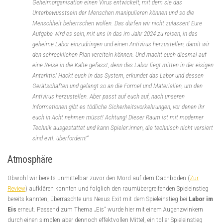
Geheimorganisation einen Virus entwickelt, mit dem sie das
Unterbewusstsein der Menschen manipulieren können und so die
Menschheit beherrschen wollen. Das dürfen wir nicht zulassen! Eure
Aufgabe wird es sein, mit uns in das im Jahr 2024 zu reisen, in das
geheime Labor einzudringen und einen Antivirus herzustellen, damit wir
den schrecklichen Plan vereiteln können. Und macht euch diesmal auf
eine Reise in die Kälte gefasst, denn das Labor liegt mitten in der eisigen
Antarktis! Hackt euch in das System, erkundet das Labor und dessen
Gerätschaften und gelangt so an die Formel und Materialien, um den
Antivirus herzustellen. Aber passt auf euch auf, nach unseren
Informationen gibt es tödliche Sicherheitsvorkehrungen, vor denen ihr
euch in Acht nehmen müsst! Achtung! Dieser Raum ist mit moderner
Technik ausgestattet und kann Spieler:innen, die technisch nicht versiert
sind evtl. überfordern!“
Atmosphäre
Obwohl wir bereits unmittelbar zuvor den Mord auf dem Dachboden (
Zur
Review
) aufklären konnten und folglich den raumübergreifenden Spieleinstieg
bereits kannten, überraschte uns Nexus Exit mit dem Spieleinstieg bei
Labor im
Eis
erneut. Passend zum Thema „Eis“ wurde hier mit einem Augenzwinkern
durch einen simplen aber dennoch effektvollen Mittel, ein toller Spieleinstieg