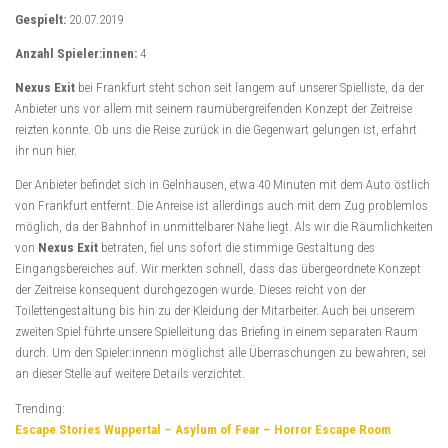
Gespielt:
20.07.2019
Anzahl Spieler:innen:
4
Nexus Exit
bei Frankfurt steht schon seit langem auf unserer Spielliste, da der
Anbieter uns vor allem mit seinem raumübergreifenden Konzept der Zeitreise
reizten konnte. Ob uns die Reise zurück in die Gegenwart gelungen ist, erfahrt
ihr nun hier.
Der Anbieter befindet sich in Gelnhausen, etwa 40 Minuten mit dem Auto östlich
von Frankfurt entfernt. Die Anreise ist allerdings auch mit dem Zug problemlos
möglich, da der Bahnhof in unmittelbarer Nähe liegt. Als wir die Räumlichkeiten
von
Nexus Exit
betraten, fiel uns sofort die stimmige Gestaltung des
Eingangsbereiches auf. Wir merkten schnell, dass das übergeordnete Konzept
der Zeitreise konsequent durchgezogen wurde. Dieses reicht von der
Toilettengestaltung bis hin zu der Kleidung der Mitarbeiter. Auch bei unserem
zweiten Spiel führte unsere Spielleitung das Briefing in einem separaten Raum
durch. Um den Spieler:innenn möglichst alle Überraschungen zu bewahren, sei
an dieser Stelle auf weitere Details verzichtet.
Trending:
Escape Stories Wuppertal – Asylum of Fear – Horror Escape Room