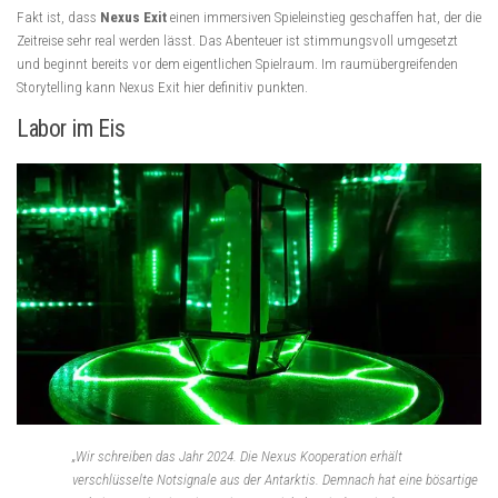
Fakt ist, dass
Nexus Exit
einen immersiven Spieleinstieg geschaffen hat, der die
Zeitreise sehr real werden lässt. Das Abenteuer ist stimmungsvoll umgesetzt
und beginnt bereits vor dem eigentlichen Spielraum. Im raumübergreifenden
Storytelling kann Nexus Exit hier definitiv punkten.
Labor im Eis
„Wir schreiben das Jahr 2024. Die Nexus Kooperation erhält
verschlüsselte Notsignale aus der Antarktis. Demnach hat eine bösartige