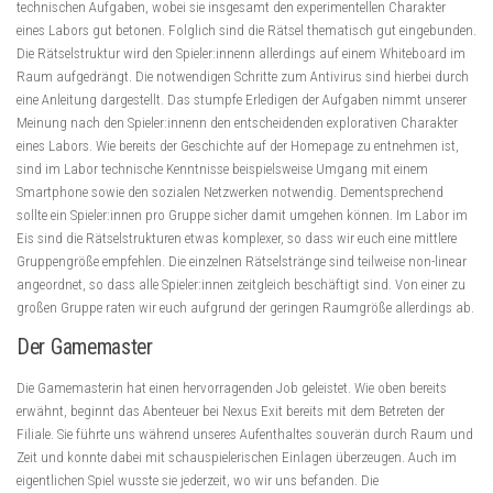
technischen Aufgaben, wobei sie insgesamt den experimentellen Charakter
eines Labors gut betonen. Folglich sind die Rätsel thematisch gut eingebunden.
Die Rätselstruktur wird den Spieler:innenn allerdings auf einem Whiteboard im
Raum aufgedrängt. Die notwendigen Schritte zum Antivirus sind hierbei durch
eine Anleitung dargestellt. Das stumpfe Erledigen der Aufgaben nimmt unserer
Meinung nach den Spieler:innenn den entscheidenden explorativen Charakter
eines Labors. Wie bereits der Geschichte auf der Homepage zu entnehmen ist,
sind im Labor technische Kenntnisse beispielsweise Umgang mit einem
Smartphone sowie den sozialen Netzwerken notwendig. Dementsprechend
sollte ein Spieler:innen pro Gruppe sicher damit umgehen können. Im Labor im
Eis sind die Rätselstrukturen etwas komplexer, so dass wir euch eine mittlere
Gruppengröße empfehlen. Die einzelnen Rätselstränge sind teilweise non-linear
angeordnet, so dass alle Spieler:innen zeitgleich beschäftigt sind. Von einer zu
großen Gruppe raten wir euch aufgrund der geringen Raumgröße allerdings ab.
Der Gamemaster
Die Gamemasterin hat einen hervorragenden Job geleistet. Wie oben bereits
erwähnt, beginnt das Abenteuer bei Nexus Exit bereits mit dem Betreten der
Filiale. Sie führte uns während unseres Aufenthaltes souverän durch Raum und
Zeit und konnte dabei mit schauspielerischen Einlagen überzeugen. Auch im
eigentlichen Spiel wusste sie jederzeit, wo wir uns befanden. Die