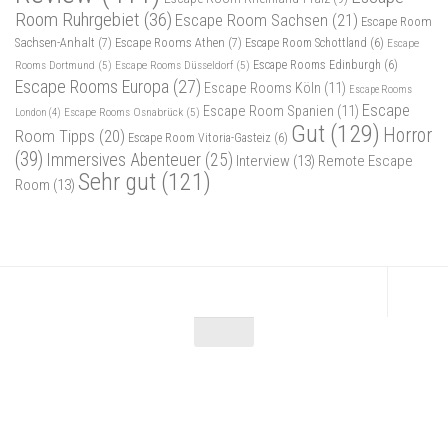
Room Ruhrgebiet
(36)
Escape Room Sachsen
(21)
Escape Room
Sachsen-Anhalt
(7)
Escape Rooms Athen
(7)
Escape Room Schottland
(6)
Escape
Rooms Dortmund
(5)
Escape Rooms Düsseldorf
(5)
Escape Rooms Edinburgh
(6)
Escape Rooms Europa
(27)
Escape Rooms Köln
(11)
Escape Rooms
Escape
Escape Room Spanien
(11)
Escape Rooms Osnabrück
(5)
London
(4)
Gut
(129)
Horror
Room Tipps
(20)
Escape Room Vitoria-Gasteiz
(6)
(39)
Immersives Abenteuer
(25)
Interview
(13)
Remote Escape
Sehr gut
(121)
Room
(13)
Escape Maniac © 2026. Alle Rechte vorbehalten.
Powered by
- Entworfen mit dem
Zu Hueman Pro wechseln