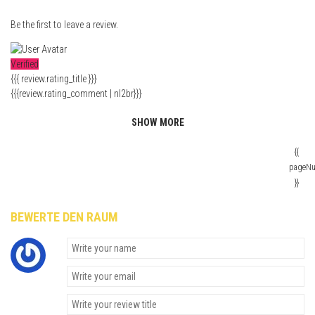
Be the first to leave a review.
Verified
{{{ review.rating_title }}}
{{{review.rating_comment | nl2br}}}
SHOW MORE
{{
pageN
}}
BEWERTE DEN RAUM