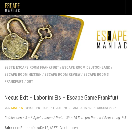
Unter dem Inhalt
BESTE ESCAPE ROOM FRANKFURT
/
ESCAPE ROOM DEUTSCHLAND
/
ESCAPE ROOM HESSEN
/
ESCAPE ROOM REVIEW
/
ESCAPE ROOMS
FRANKFURT
/
GUT
Nexus Exit – Labor im Eis – Escape Game Frankfurt
VON
MALTE S
· VERÖFFENTLICHT
31. JULI 2019
· AKTUALISIERT
2. AUGUST 2022
Gelnhausen / 3 – 6 Spieler:innen / Preis: 33 – 28 Euro pro Person / Bewertung: 8.5
Adresse:
Bahnhofstraße 12, 63571 Gelnhausen