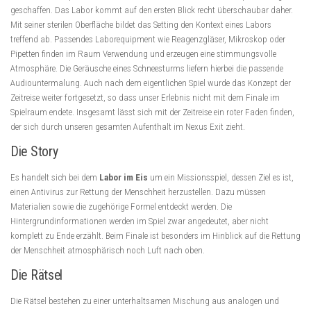
geschaffen. Das Labor kommt auf den ersten Blick recht überschaubar daher.
Mit seiner sterilen Oberfläche bildet das Setting den Kontext eines Labors
treffend ab. Passendes Laborequipment wie Reagenzgläser, Mikroskop oder
Pipetten finden im Raum Verwendung und erzeugen eine stimmungsvolle
Atmosphäre. Die Geräusche eines Schneesturms liefern hierbei die passende
Audiountermalung. Auch nach dem eigentlichen Spiel wurde das Konzept der
Zeitreise weiter fortgesetzt, so dass unser Erlebnis nicht mit dem Finale im
Spielraum endete. Insgesamt lässt sich mit der Zeitreise ein roter Faden finden,
der sich durch unseren gesamten Aufenthalt im Nexus Exit zieht.
Die Story
Es handelt sich bei dem
Labor im Eis
um ein Missionsspiel, dessen Ziel es ist,
einen Antivirus zur Rettung der Menschheit herzustellen. Dazu müssen
Materialien sowie die zugehörige Formel entdeckt werden. Die
Hintergrundinformationen werden im Spiel zwar angedeutet, aber nicht
komplett zu Ende erzählt. Beim Finale ist besonders im Hinblick auf die Rettung
der Menschheit atmosphärisch noch Luft nach oben.
Die Rätsel
Die Rätsel bestehen zu einer unterhaltsamen Mischung aus analogen und