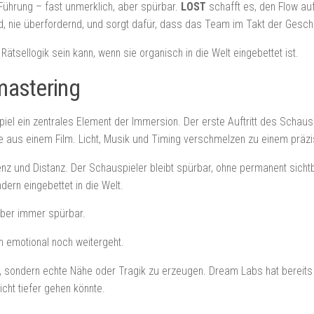
ührung – fast unmerklich, aber spürbar.
LOST
schafft es, den Flow auf
, nie überfordernd, und sorgt dafür, dass das Team im Takt der Geschi
Rätsellogik sein kann, wenn sie organisch in die Welt eingebettet ist.
mastering
el ein zentrales Element der Immersion. Der erste Auftritt des Schau
e aus einem Film. Licht, Musik und Timing verschmelzen zu einem präz
enz und Distanz. Der Schauspieler bleibt spürbar, ohne permanent sic
ern eingebettet in die Welt.
 aber immer spürbar.
n emotional noch weitergeht.
ng, sondern echte Nähe oder Tragik zu erzeugen. Dream Labs hat bereit
cht tiefer gehen könnte.