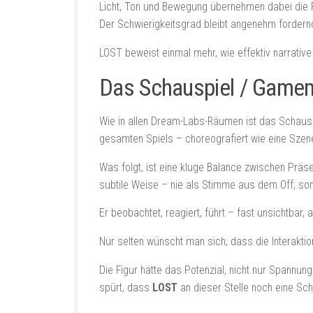
Licht, Ton und Bewegung übernehmen dabei die F
Der Schwierigkeitsgrad bleibt angenehm fordernd
LOST beweist einmal mehr, wie effektiv narrative 
Das Schauspiel / Game
Wie in allen Dream-Labs-Räumen ist das Schauspi
gesamten Spiels – choreografiert wie eine Szen
Was folgt, ist eine kluge Balance zwischen Präs
subtile Weise – nie als Stimme aus dem Off, sond
Er beobachtet, reagiert, führt – fast unsichtbar,
Nur selten wünscht man sich, dass die Interaktio
Die Figur hätte das Potenzial, nicht nur Spannu
spürt, dass
LOST
an dieser Stelle noch eine Schi