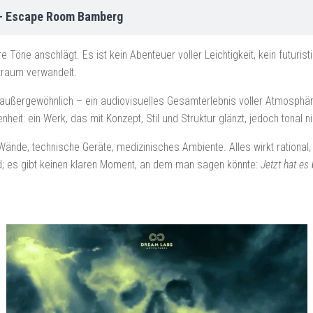
 – Escape Room Bamberg
re Töne anschlägt. Es ist kein Abenteuer voller Leichtigkeit, kein futur
traum verwandelt.
außergewöhnlich – ein audiovisuelles Gesamterlebnis voller Atmosphäre, 
it: ein Werk, das mit Konzept, Stil und Struktur glänzt, jedoch tonal ni
Wände, technische Geräte, medizinisches Ambiente. Alles wirkt rational, b
nd; es gibt keinen klaren Moment, an dem man sagen könnte:
Jetzt hat es