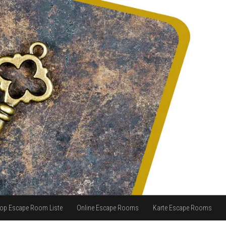
op Escape Room Liste
Online Escape Rooms
Karte Escape Rooms