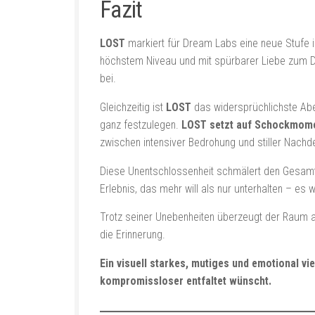
Fazit
LOST
markiert für Dream Labs eine neue Stufe i
höchstem Niveau und mit spürbarer Liebe zum De
bei.
Gleichzeitig ist
LOST
das widersprüchlichste Aben
ganz festzulegen.
LOST setzt auf Schockmoment
zwischen intensiver Bedrohung und stiller Nachden
Diese Unentschlossenheit schmälert den Gesamt
Erlebnis, das mehr will als nur unterhalten – es w
Trotz seiner Unebenheiten überzeugt der Raum a
die Erinnerung.
Ein visuell starkes, mutiges und emotional vi
kompromissloser entfaltet wünscht.