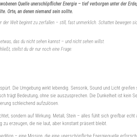
obenen Quelle unerschöpflicher Energie – tief verborgen unter der Erde, j
lte. Orte, an denen niemand sein sollte.
 der Welt beginnt zu zerfallen – still, fast unmerklich. Schatten bewegen si
twas, das du nicht sehen kannst – und nicht sehen willst.
ießt, stellst du dir nur noch eine Frage:
spürt. Die Umgebung wirkt lebendig. Sensorik, Sound und Licht greifen
h trägt Bedeutung, ohne sie auszusprechen. Die Dunkelheit ist kein Se
ierung schleichend aufzulösen.
ichtet, sondern auf Wirkung. Metall, Stein – alles fühlt sich greifbar ec
 zu erzeugen, die nie laut, aber konstant präsent bleibt.
dition – eine Mission, die eine unerschöpfliche Energiequelle erforsche