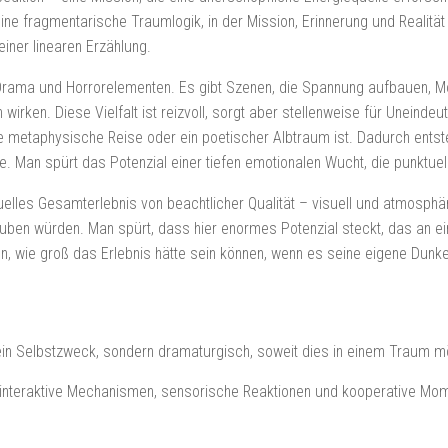
eine fragmentarische Traumlogik, in der Mission, Erinnerung und Reali
einer linearen Erzählung.
 Drama und Horrorelementen. Es gibt Szenen, die Spannung aufbauen, 
wirken. Diese Vielfalt ist reizvoll, sorgt aber stellenweise für Uneindeut
ne metaphysische Reise oder ein poetischer Albtraum ist. Dadurch entste
e. Man spürt das Potenzial einer tiefen emotionalen Wucht, die punktuell a
elles Gesamterlebnis von beachtlicher Qualität – visuell und atmosphäri
auben würden. Man spürt, dass hier enormes Potenzial steckt, das an e
, wie groß das Erlebnis hätte sein können, wenn es seine eigene Dunkel
in Selbstzweck, sondern dramaturgisch, soweit dies in einem Traum mög
 interaktive Mechanismen, sensorische Reaktionen und kooperative Mome