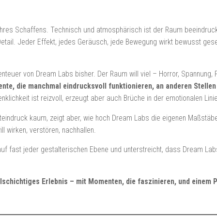
hres Schaffens. Technisch und atmosphärisch ist der Raum beeindrucke
tail. Jeder Effekt, jedes Geräusch, jede Bewegung wirkt bewusst geset
teuer von Dream Labs bisher. Der Raum will viel – Horror, Spannung, P
e, die manchmal eindrucksvoll funktionieren, an anderen Stellen
klichkeit ist reizvoll, erzeugt aber auch Brüche in der emotionalen Linie
eindruck kaum, zeigt aber, wie hoch Dream Labs die eigenen Maßstäbe
ill wirken, verstören, nachhallen.
uf fast jeder gestalterischen Ebene und unterstreicht, dass Dream Lab
elschichtiges Erlebnis – mit Momenten, die faszinieren, und einem 