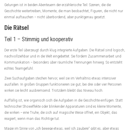
Gelungen ist in beiden Abenteuern der erzählerische Teil: Szenen, die die
Geschichte weitertreiben, Momente, die man beobachtet, Figuren, die nicht nur
einmal auftauchen – nicht überbordend, aber punktgenau gesetzt.
Die Rätsel
Teil 1 – Stimmig und kooperativ
Der erste Teil überzeugt durch klug integrierte Aufgaben. Die Rätsel sind logisch,
nachvollziehbar und in die Welt eingebettet. Sie fördern Zusammenarbeit und
Kommunikation – besonders über räumliche Trennungen hinweg. So entsteht
echtes Teamgefühl.
Zwei Suchaufgaben stechen hervor, weil sie im Verhältnis etwas intensiver
ausfallen. In großen Gruppen funktionieren sie gut, bei drei oder vier Personen
wirken sie leicht ausbremsend. Trotzdem bleibt das Niveau hoch.
Auffällig ist, wie organisch sich die Aufgaben in die Geschichte einfügen. Statt
technischer Showeffekte oder blinkender Apparaturen sind es kleine Momente,
die wirken – eine Truhe, die sich auf magische Weise öffnet, ein Objekt, das
reagiert, wenn man das Richtige tut.
Magie im Sinne von „ich bewege etwas, weil ich zaubere“ gibt es, aber etwas