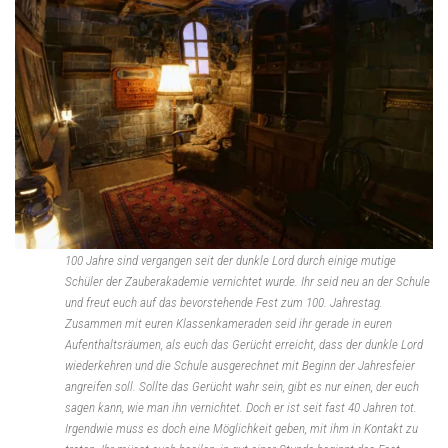
100 Jahre sind vergangen seit der dunkle Lord durch einige mutige
Schüler der Zauberakademie vernichtet wurde. Ihr seid neu an der Schule
und freut euch auf das bevorstehende Fest zum 100. Jahrestag.
Zusammen mit euren Klassenkameraden seid ihr gerade in euren
Aufenthaltsräumen, als euch das Gerücht erreicht, dass der dunkle Lord
wiederkehren und die Schule ausgerechnet mit Beginn der Jahresfeier
angreifen soll. Sollte das Gerücht wahr sein, gibt es nur einen, der euch
sagen kann, wie man ihn vernichtet. Doch er ist seit fast 40 Jahren tot.
Irgendwie muss es doch eine Möglichkeit geben, mit ihm in Kontakt zu