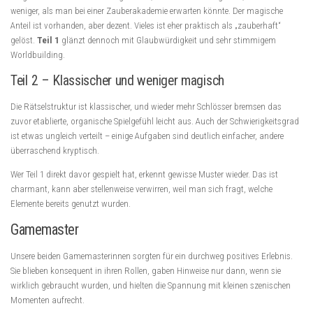
weniger, als man bei einer Zauberakademie erwarten könnte. Der magische
Anteil ist vorhanden, aber dezent. Vieles ist eher praktisch als „zauberhaft“
gelöst.
Teil 1
glänzt dennoch mit Glaubwürdigkeit und sehr stimmigem
Worldbuilding.
Teil 2 – Klassischer und weniger magisch
Die Rätselstruktur ist klassischer, und wieder mehr Schlösser bremsen das
zuvor etablierte, organische Spielgefühl leicht aus. Auch der Schwierigkeitsgrad
ist etwas ungleich verteilt – einige Aufgaben sind deutlich einfacher, andere
überraschend kryptisch.
Wer Teil 1 direkt davor gespielt hat, erkennt gewisse Muster wieder. Das ist
charmant, kann aber stellenweise verwirren, weil man sich fragt, welche
Elemente bereits genutzt wurden.
Gamemaster
Unsere beiden Gamemasterinnen sorgten für ein durchweg positives Erlebnis.
Sie blieben konsequent in ihren Rollen, gaben Hinweise nur dann, wenn sie
wirklich gebraucht wurden, und hielten die Spannung mit kleinen szenischen
Momenten aufrecht.