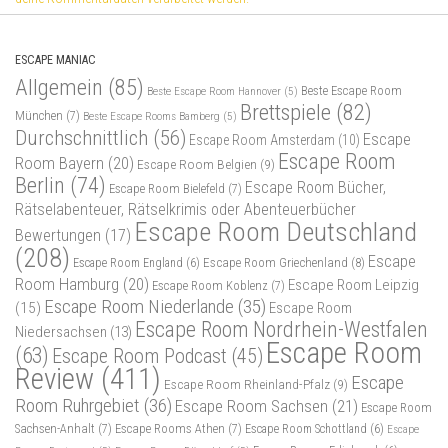
ESCAPE MANIAC
Allgemein
(85)
Beste Escape Room
Beste Escape Room Hannover
(5)
Brettspiele
(82)
München
(7)
Beste Escape Rooms Bamberg
(5)
Durchschnittlich
(56)
Escape
Escape Room Amsterdam
(10)
Escape Room
Room Bayern
(20)
Escape Room Belgien
(9)
Berlin
(74)
Escape Room Bücher,
Escape Room Bielefeld
(7)
Rätselabenteuer, Rätselkrimis oder Abenteuerbücher
Escape Room Deutschland
Bewertungen
(17)
(208)
Escape
Escape Room Griechenland
(8)
Escape Room England
(6)
Room Hamburg
(20)
Escape Room Leipzig
Escape Room Koblenz
(7)
Escape Room Niederlande
(35)
(15)
Escape Room
Escape Room Nordrhein-Westfalen
Niedersachsen
(13)
Escape Room
(63)
Escape Room Podcast
(45)
Review
(411)
Escape
Escape Room Rheinland-Pfalz
(9)
Room Ruhrgebiet
(36)
Escape Room Sachsen
(21)
Escape Room
Sachsen-Anhalt
(7)
Escape Rooms Athen
(7)
Escape Room Schottland
(6)
Escape