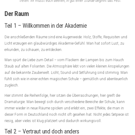
treten. Ihr müsst euch beeilen, in gut einer Stunde beginnt das Fest.
Der Raum
Teil 1 – Willkommen in der Akademie
Die anschließenden Räume sind eine Augenweide: Holz, Stoffe, Requisiten und
Licht erzeugen ein glaubwürdiges Akademie-Gefühl. Man hat sofort Lust, zu
erkunden, zu schauen, zu entdecken.
Man spürt die Liebe zum Detail – vom Flackern der Lampen bis zum Hauch
Staub auf alten Folianten. Die Atmosphäre lebt von vielen kleinen Anspielungen
auf die bekannte Zauberwelt. Licht, Sound und Setführung sind stimmig. Man
fühlt sich wie in einer echten magischen Schule – gemütlich und abenteuerlich
zugleich.
Hier stimmt die Reihenfolge, hier sitzen die Überraschungen, hier greift die
Dramaturgie. Man bewegt sich durch verschiedene Bereiche der Schule, kann
immer wieder in neue Räume spicken und erlebt ein, zwei Effekte, die man in
dieser Form in Deutschland noch nicht oft gesehen hat. Nicht jedes Setpiece ist
riesig, aber vieles ist klug platziert und dadurch wirkungsvoll.
Teil 2 – Vertraut und doch anders