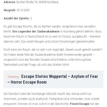
Adresse:
Bucher Straße 76, 90408 Nürnberg
Gespielt:
20.10.2025
Anzahl der Spieler:
3
Es gibt Escape Rooms, die zu Mythen werden, lange bevor man sie selbst
betritt.
Die Legenden der Zauberakademie
in Nürnberg gehört definitiv dazu.
Kaum ein Raum in Deutschland ist so weit im Voraus ausgebucht – teilweise
über ein Jahr. Das weckt Neugier und schürt Erwartungen gleichermaßen.
Doch kann ein Raum, der so sehr vom Hype lebt, diesem auch gerecht werden?
Wir haben beide Teile der Zauberakademie direkt hintereinander gespielt –
insgesamt rund drei Stunden Zauberschul-Erlebnis voller Atmosphäre,
Teamarbeit und der Frage, ob sich das Warten lohnt.
Escape Stories Wuppertal – Asylum of Fear
Trending:
– Horror Escape Room
Der Standort nahe der Nürnberger Altstadt macht das Ganze nicht nur
charmant, sondern auch praktisch: Parkplätze sind vorhanden, man startet
entspannt. Drinnen ist man sofort in der Geschichte.
Finest Escape
hat den