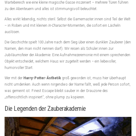
Wartebereich wie eine kleine magische Gasse inszeniert – mehrere Türen führen
zu den Abenteuern und alles ist stimmungsvoll beleuchtet.
Alles wirkt lebendig, nichts steril. Selbst die Gamemaster:innen sind Teil der Welt
– in Roben und mit kleinen
In-Character
-Momenten, die sofort ein Lächeln
auslösen.
Die Geschichte spielt 100 Jahre nach dem Sieg über einen dunklen Zauberer (den
Namen, den man nicht nennen darf). Wir reisen als Schüler:innen zur
Jubiläumsfeier der Akademie. Eine Aufnahmezeremonie mit einem sprechenden
Objekt entscheidet, welchem Haus wir zugeteilt werden – ein liebevoller,
humorvoller Start.
Wer mit der
Harry-Potter-Ästhetik
groß geworden ist, muss hier überhaupt
nicht umdenken. Auch wenn nirgendwo der Name fällt, weiß jede Person sofort,
was gemeint ist. Finest Escape bleibt sauber in der Grauzone des
„offensichtlich inspiriert“, ohne plump zu kopieren.
Die Legenden der Zauberakademie