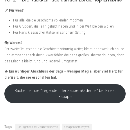
📌 Für wen?
Für alle, die die Geschichte vollenden möchten
Für Gruppen, die Teil 1 geliebt haben und in der Welt bleiben wollen
Für Fans klassischer Rätsel in schönem Setting
🎭 Warum?
Der zweite Teil erzählt die Geschichte stimmig weiter, bleibt handwerklich solide
und atmosphärisch dicht. Zwar fehlen die ganz großen Überraschungen, doch
das Erlebnis bleibt rund und liebevoll umgesetzt.
🔥 Ein würdiger Abschluss der Saga – weniger Magie, aber viel Herz für
die Welt, die sie erschaffen hat.
Buche hier die “Legenden der Zauberakademie” bei Finest
Escape
Tags:
DIe Legenden der Zauberakademie
Escape Room Bayern