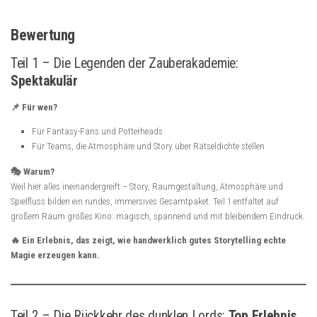
Bewertung
Teil 1 – Die Legenden der Zauberakademie:
Spektakulär
📌 Für wen?
Für Fantasy-Fans und Potterheads
Für Teams, die Atmosphäre und Story über Rätseldichte stellen
🎭 Warum?
Weil hier alles ineinandergreift – Story, Raumgestaltung, Atmosphäre und
Spielfluss bilden ein rundes, immersives Gesamtpaket. Teil 1 entfaltet auf
großem Raum großes Kino: magisch, spannend und mit bleibendem Eindruck.
🔥 Ein Erlebnis, das zeigt, wie handwerklich gutes Storytelling echte
Magie erzeugen kann.
Teil 2 – Die Rückkehr des dunklen Lords:
Top Erlebnis