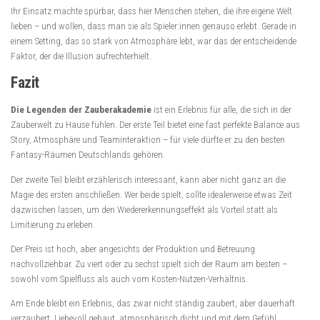
Ihr Einsatz machte spürbar, dass hier Menschen stehen, die ihre eigene Welt
lieben – und wollen, dass man sie als Spieler:innen genauso erlebt. Gerade in
einem Setting, das so stark von Atmosphäre lebt, war das der entscheidende
Faktor, der die Illusion aufrechterhielt.
Fazit
Die Legenden der Zauberakademie
ist ein Erlebnis für alle, die sich in der
Zauberwelt zu Hause fühlen. Der erste Teil bietet eine fast perfekte Balance aus
Story, Atmosphäre und Teaminteraktion – für viele dürfte er zu den besten
Fantasy-Räumen Deutschlands gehören.
Der zweite Teil bleibt erzählerisch interessant, kann aber nicht ganz an die
Magie des ersten anschließen. Wer beide spielt, sollte idealerweise etwas Zeit
dazwischen lassen, um den Wiedererkennungseffekt als Vorteil statt als
Limitierung zu erleben.
Der Preis ist hoch, aber angesichts der Produktion und Betreuung
nachvollziehbar. Zu viert oder zu sechst spielt sich der Raum am besten –
sowohl vom Spielfluss als auch vom Kosten-Nutzen-Verhältnis.
Am Ende bleibt ein Erlebnis, das zwar nicht ständig zaubert, aber dauerhaft
verzaubert: Liebevoll gebaut, atmosphärisch dicht und mit dem Gefühl,