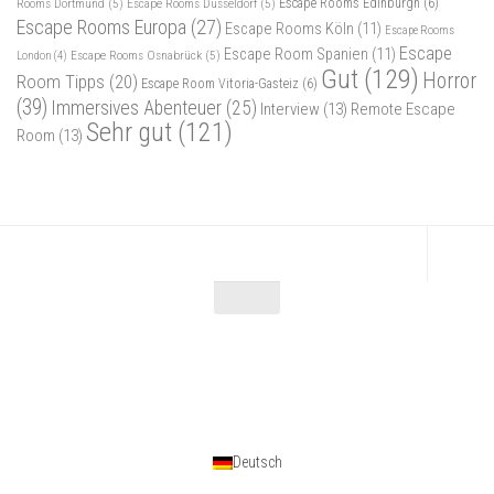
Rooms Dortmund
(5)
Escape Rooms Düsseldorf
(5)
Escape Rooms Edinburgh
(6)
Escape Rooms Europa
(27)
Escape Rooms Köln
(11)
Escape Rooms
Escape
Escape Room Spanien
(11)
Escape Rooms Osnabrück
(5)
London
(4)
Gut
(129)
Horror
Room Tipps
(20)
Escape Room Vitoria-Gasteiz
(6)
(39)
Immersives Abenteuer
(25)
Interview
(13)
Remote Escape
Sehr gut
(121)
Room
(13)
Escape Maniac © 2026. Alle Rechte vorbehalten.
Powered by
- Entworfen mit dem
Zu Hueman Pro wechseln
Deutsch