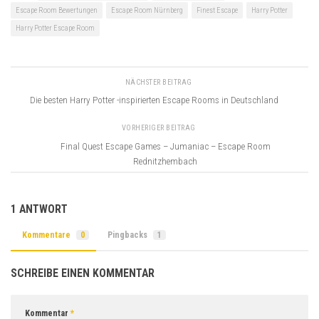
Escape Room Bewertungen
Escape Room Nürnberg
Finest Escape
Harry Potter
Harry Potter Escape Room
NÄCHSTER BEITRAG
Die besten Harry Potter -inspirierten Escape Rooms in Deutschland
VORHERIGER BEITRAG
Final Quest Escape Games – Jumaniac – Escape Room
Rednitzhembach
1 ANTWORT
Kommentare
0
Pingbacks
1
SCHREIBE EINEN KOMMENTAR
Kommentar
*