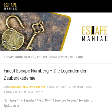
Unter dem Inhalt
ESCAPE ROOM BAYERN
/
ESCAPE ROOM REVIEW
/
SEHR GUT
Finest Escape Nürnberg – Die Legenden der
Zauberakademie
VON
SEBASTIAN [ESCAPE MANIAC]
· VERÖFFENTLICHT
5. NOVEMBER 2025
·
AKTUALISIERT
5. NOVEMBER 2025
Nürnberg / 4 – 8 Spieler / Preis: 40 – 45 Euro pro Person / Bewertung:
Spektakulär