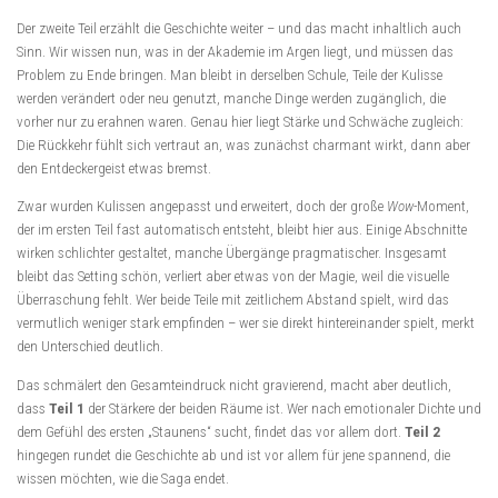
Der zweite Teil erzählt die Geschichte weiter – und das macht inhaltlich auch
Sinn. Wir wissen nun, was in der Akademie im Argen liegt, und müssen das
Problem zu Ende bringen. Man bleibt in derselben Schule, Teile der Kulisse
werden verändert oder neu genutzt, manche Dinge werden zugänglich, die
vorher nur zu erahnen waren. Genau hier liegt Stärke und Schwäche zugleich:
Die Rückkehr fühlt sich vertraut an, was zunächst charmant wirkt, dann aber
den Entdeckergeist etwas bremst.
Zwar wurden Kulissen angepasst und erweitert, doch der große
Wow
-Moment,
der im ersten Teil fast automatisch entsteht, bleibt hier aus. Einige Abschnitte
wirken schlichter gestaltet, manche Übergänge pragmatischer. Insgesamt
bleibt das Setting schön, verliert aber etwas von der Magie, weil die visuelle
Überraschung fehlt. Wer beide Teile mit zeitlichem Abstand spielt, wird das
vermutlich weniger stark empfinden – wer sie direkt hintereinander spielt, merkt
den Unterschied deutlich.
Das schmälert den Gesamteindruck nicht gravierend, macht aber deutlich,
dass
Teil 1
der Stärkere der beiden Räume ist. Wer nach emotionaler Dichte und
dem Gefühl des ersten „Staunens“ sucht, findet das vor allem dort.
Teil 2
hingegen rundet die Geschichte ab und ist vor allem für jene spannend, die
wissen möchten, wie die Saga endet.