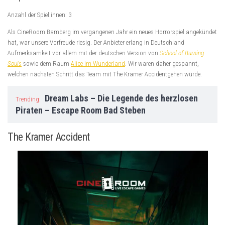
Anzahl der Spiel:innen: 3
Als CineRoom Bamberg im vergangenen Jahr ein neues Horrorspiel angekündet
hat, war unsere Vorfreude riesig. Der Anbieter erlang in Deutschland
Aufmerksamkeit vor allem mit der deutschen Version von
School of Burning
Souls
sowie dem Raum
Alice im Wunderland
. Wir waren daher gespannt,
welchen nächsten Schritt das Team mit The Kramer Accidentgehen würde.
Dream Labs – Die Legende des herzlosen
Trending:
Piraten – Escape Room Bad Steben
The Kramer Accident