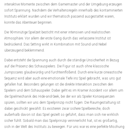
interaktive Momente zwischen dem Gamemaster und der Umgebung erzeugen
sofort Spannung. Nachdem die Verhaltensregeln innerhalb des kontaminierten
Instituts erklärt wurden und wir thematisch passend ausgestattet waren,
konnte das Abenteuer beginnen.
Die 90-minütige Spielzeit besticht mit einer intensiven und realistischen
Atmosphäre. Vor allem der erste Gang durch das verlassene Institut ist
bedrückend. Das Setting wirkt in Kombination mit Sound und Nebel
überzeugend beklemmend.
Dabei entsteht die Spannung auch durch die ständige Unsicherheit in Bezug
auf die Präsenz des Schauspielers. Die Figur ist auch ohne klassische
Jumpscares glaubwürdig und furchteinflößend. Durch eine kurze cineastische
Sequenz wird aber auch eine emotionale Tiefe ins Spiel gebracht, was uns gut
gefallen hat. Besonders gelungen ist die direkte Interaktion zwischen den
Spielern und dem Schauspieler. Dabei geht es im Kramer Accident vor allem um
die Spielmechanik des Hide-and-Seek, bei der wir als Spieler Konsequenzen
spüren, sollten wir uns dem Spielprinzip nicht fügen. Die Raumgestaltung ist
dabei geschickt gewählt. Es existieren zwar sichere Spielbereiche, doch
außerhalb davon ist das Spiel gezielt so geführt, dass man sich nie wirklich
sicher fühlt. Sobald man das Spielprinzip verinnerlicht hat, ist es großartig,
sich in der Welt des Instituts zu bewegen. Für uns war es eine perfekte Mischung