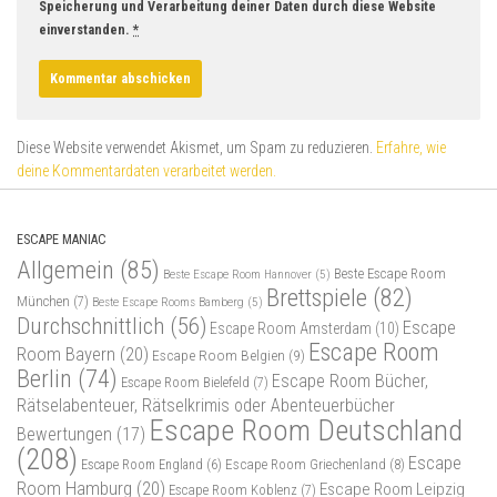
Speicherung und Verarbeitung deiner Daten durch diese Website
einverstanden.
*
Diese Website verwendet Akismet, um Spam zu reduzieren.
Erfahre, wie
deine Kommentardaten verarbeitet werden.
ESCAPE MANIAC
Allgemein
(85)
Beste Escape Room
Beste Escape Room Hannover
(5)
Brettspiele
(82)
München
(7)
Beste Escape Rooms Bamberg
(5)
Durchschnittlich
(56)
Escape
Escape Room Amsterdam
(10)
Escape Room
Room Bayern
(20)
Escape Room Belgien
(9)
Berlin
(74)
Escape Room Bücher,
Escape Room Bielefeld
(7)
Rätselabenteuer, Rätselkrimis oder Abenteuerbücher
Escape Room Deutschland
Bewertungen
(17)
(208)
Escape
Escape Room Griechenland
(8)
Escape Room England
(6)
Room Hamburg
(20)
Escape Room Leipzig
Escape Room Koblenz
(7)