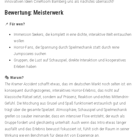
innovativen Ideen CineRoom Bamberg uns als nächstes überrascht!
Bewertung: Meisterwerk
📌
Für wen?
Immersion Seekers, die komplett in eine dichte, interaktive Welt eintauchen
wollen
Horror-Fans, die Spannung durch Spielmechanik statt durch reine
Jumpscares suchen
Gruppen, die Lust auf Schauspiel, direkte Interaktion und kooperatives
Erleben haben
🎭
Warum?
The Kramer Accident
schafft etwas, das im deutschen Markt noch selten ist: ein
konsequent durchgezogenes, interaktives Horror-Erlebnis, das nicht auf
klassische Rätsel setzt, sondern auf Präsenz, Reaktion und echtes Mittendrin-
Gefühl. Die Mischung aus Grusel und Spaß funktioniert erstaunlich gut und
trägt über die gesamte Spielzeit. Atmosphäre, Schauspiel und Spielmechanik
greifen so sauber ineinander, dass ein intensiver Flow entsteht, der euch als
Gruppe fordert und gleichzeitig unterhält. Auch wenn das Intro etwas länger
ausfällt und das Erlebnis bewusst fokussiert ist, fühlt sich der Raum in seiner
Wirkung wie ein Benchmark für diese Art von Experience an.