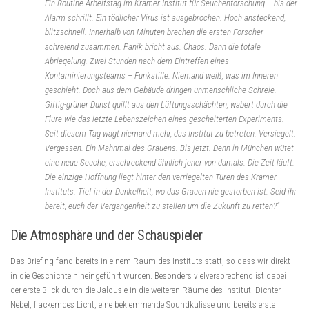
Ein Routine-Arbeitstag im Kramer-Institut für Seuchenforschung – bis der
Alarm schrillt. Ein tödlicher Virus ist ausgebrochen. Hoch ansteckend,
blitzschnell. Innerhalb von Minuten brechen die ersten Forscher
schreiend zusammen. Panik bricht aus. Chaos. Dann die totale
Abriegelung. Zwei Stunden nach dem Eintreffen eines
Kontaminierungsteams – Funkstille. Niemand weiß, was im Inneren
geschieht. Doch aus dem Gebäude dringen unmenschliche Schreie.
Giftig-grüner Dunst quillt aus den Lüftungsschächten, wabert durch die
Flure wie das letzte Lebenszeichen eines gescheiterten Experiments.
Seit diesem Tag wagt niemand mehr, das Institut zu betreten. Versiegelt.
Vergessen. Ein Mahnmal des Grauens. Bis jetzt. Denn in München wütet
eine neue Seuche, erschreckend ähnlich jener von damals. Die Zeit läuft.
Die einzige Hoffnung liegt hinter den verriegelten Türen des Kramer-
Instituts. Tief in der Dunkelheit, wo das Grauen nie gestorben ist. Seid ihr
bereit, euch der Vergangenheit zu stellen um die Zukunft zu retten?“
Die Atmosphäre und der Schauspieler
Das Briefing fand bereits in einem Raum des Instituts statt, so dass wir direkt
in die Geschichte hineingeführt wurden. Besonders vielversprechend ist dabei
der erste Blick durch die Jalousie in die weiteren Räume des Institut. Dichter
Nebel, flackerndes Licht, eine beklemmende Soundkulisse und bereits erste