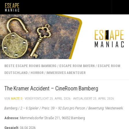
Unter dem Inhalt
BESTE ESCAPE ROOMS BAMBERG
/
ESCAPE ROOM BAYERN
/
ESCAPE ROOM
DEUTSCHLAND
/
HORROR
/
IMMERSIVES ABENTEUER
The Kramer Accident – CineRoom Bamberg
VON
MALTE S
· VERÖFFENTLICHT
25. APRIL 2026
· AKTUALISIERT
25. APRIL 2026
Bamberg / 2 – 6 Spieler / Preis: 39 – 92 Euro pro Person / Bewertung:
Meisterwerk
Adresse:
Memmelsdorfer Straße 211, 96052 Bamberg
Gespielt:
04.04.2026