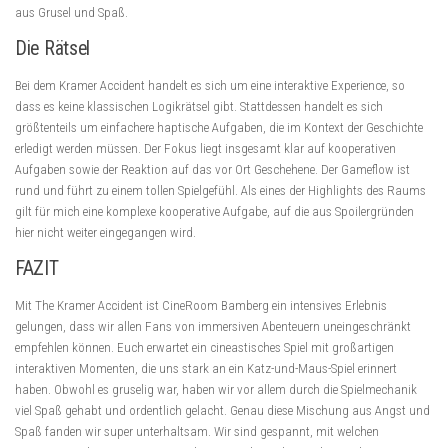
aus Grusel und Spaß.
Die Rätsel
Bei dem Kramer Accident handelt es sich um eine interaktive Experience, so
dass es keine klassischen Logikrätsel gibt. Stattdessen handelt es sich
größtenteils um einfachere haptische Aufgaben, die im Kontext der Geschichte
erledigt werden müssen. Der Fokus liegt insgesamt klar auf kooperativen
Aufgaben sowie der Reaktion auf das vor Ort Geschehene. Der Gameflow ist
rund und führt zu einem tollen Spielgefühl. Als eines der Highlights des Raums
gilt für mich eine komplexe kooperative Aufgabe, auf die aus Spoilergründen
hier nicht weiter eingegangen wird.
FAZIT
Mit The Kramer Accident ist CineRoom Bamberg ein intensives Erlebnis
gelungen, dass wir allen Fans von immersiven Abenteuern uneingeschränkt
empfehlen können. Euch erwartet ein cineastisches Spiel mit großartigen
interaktiven Momenten, die uns stark an ein Katz-und-Maus-Spiel erinnert
haben. Obwohl es gruselig war, haben wir vor allem durch die Spielmechanik
viel Spaß gehabt und ordentlich gelacht. Genau diese Mischung aus Angst und
Spaß fanden wir super unterhaltsam. Wir sind gespannt, mit welchen