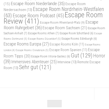
Escape Room Niederlande
(35)
(15)
Escape Room
Escape Room Nordrhein-Westfalen
Niedersachsen
(13)
Escape Room
(63)
Escape Room Podcast
(45)
Review
(411)
Escape
Escape Room Rheinland-Pfalz
(9)
Room Ruhrgebiet
(36)
Escape Room Sachsen
(21)
Escape Room
Sachsen-Anhalt
(7)
Escape Rooms Athen
(7)
Escape Room Schottland
(6)
Escape
Rooms Dortmund
(5)
Escape Rooms Düsseldorf
(5)
Escape Rooms Edinburgh
(6)
Escape Rooms Europa
(27)
Escape Rooms Köln
(11)
Escape Rooms
Escape
Escape Room Spanien
(11)
Escape Rooms Osnabrück
(5)
London
(4)
Gut
(129)
Horror
Room Tipps
(20)
Escape Room Vitoria-Gasteiz
(6)
(39)
Immersives Abenteuer
(25)
Interview
(13)
Remote Escape
Sehr gut
(121)
Room
(13)