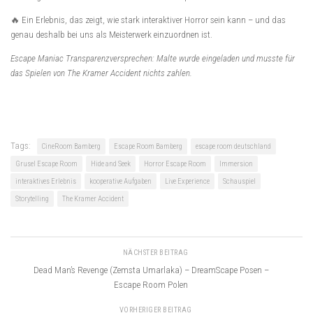
🔥 Ein Erlebnis, das zeigt, wie stark interaktiver Horror sein kann – und das
genau deshalb bei uns als Meisterwerk einzuordnen ist.
Escape Maniac Transparenzversprechen: Malte wurde eingeladen und musste für
das Spielen von The Kramer Accident nichts zahlen.
Tags:
CineRoom Bamberg
Escape Room Bamberg
escape room deutschland
Grusel Escape Room
Hide and Seek
Horror Escape Room
Immersion
interaktives Erlebnis
kooperative Aufgaben
Live Experience
Schauspiel
Storytelling
The Kramer Accident
NÄCHSTER BEITRAG
Dead Man’s Revenge (Zemsta Umarlaka) – DreamScape Posen –
Escape Room Polen
VORHERIGER BEITRAG