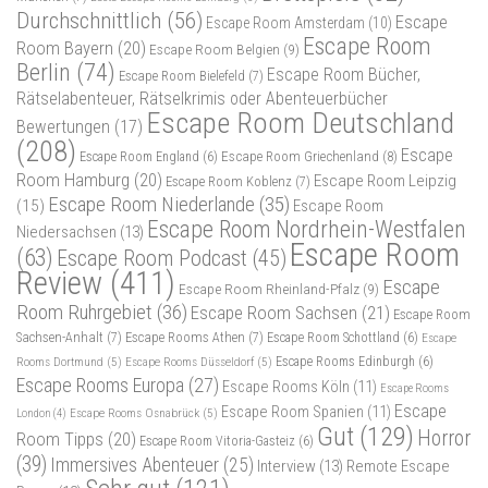
Durchschnittlich
(56)
Escape
Escape Room Amsterdam
(10)
Escape Room
Room Bayern
(20)
Escape Room Belgien
(9)
Berlin
(74)
Escape Room Bücher,
Escape Room Bielefeld
(7)
Rätselabenteuer, Rätselkrimis oder Abenteuerbücher
Escape Room Deutschland
Bewertungen
(17)
(208)
Escape
Escape Room Griechenland
(8)
Escape Room England
(6)
Room Hamburg
(20)
Escape Room Leipzig
Escape Room Koblenz
(7)
Escape Room Niederlande
(35)
(15)
Escape Room
Escape Room Nordrhein-Westfalen
Niedersachsen
(13)
Escape Room
(63)
Escape Room Podcast
(45)
Review
(411)
Escape
Escape Room Rheinland-Pfalz
(9)
Room Ruhrgebiet
(36)
Escape Room Sachsen
(21)
Escape Room
Sachsen-Anhalt
(7)
Escape Rooms Athen
(7)
Escape Room Schottland
(6)
Escape
Rooms Dortmund
(5)
Escape Rooms Düsseldorf
(5)
Escape Rooms Edinburgh
(6)
Escape Rooms Europa
(27)
Escape Rooms Köln
(11)
Escape Rooms
Escape
Escape Room Spanien
(11)
Escape Rooms Osnabrück
(5)
London
(4)
Gut
(129)
Horror
Room Tipps
(20)
Escape Room Vitoria-Gasteiz
(6)
(39)
Immersives Abenteuer
(25)
Interview
(13)
Remote Escape