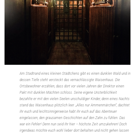
Am Stadtrand eines kleinen Städtchens gibt es einen dunklen Wald und in
dessen Tiefe steht versteckt das vernachlässigte Waisenhaus. Die
Ortsbewohner erzählen, dass dort vor vielen Jahren der Direktor einen
Pakt mit dunklen Mächten schloss. Seine eigene Unsterblichkeit
bezahlte er mit den vielen Seelen unschuldiger Kinder, denn eines Nachts
stand das Waisenhaus plötzlich leer. „Alles nur Ammenmärchen“, dachtet
ihr euch und leichtsinnigerweise habt ihr euch auf das Abenteuer
eingelassen, den grausamen Geschichten auf den Zahn zu fühlen. Das
war ein Fehler! Denn nun seid ihr hier – höchste Zeit umzukehren! Doch
irgendwas möchte euch wohl lieber dort behalten und nicht gehen lassen