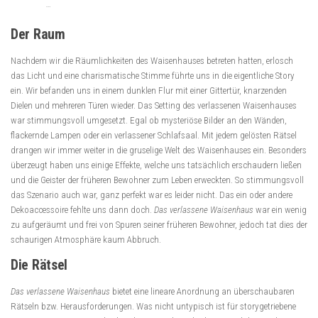
…
Der Raum
Nachdem wir die Räumlichkeiten des Waisenhauses betreten hatten, erlosch
das Licht und eine charismatische Stimme führte uns in die eigentliche Story
ein. Wir befanden uns in einem dunklen Flur mit einer Gittertür, knarzenden
Dielen und mehreren Türen wieder. Das Setting des verlassenen Waisenhauses
war stimmungsvoll umgesetzt. Egal ob mysteriöse Bilder an den Wänden,
flackernde Lampen oder ein verlassener Schlafsaal. Mit jedem gelösten Rätsel
drangen wir immer weiter in die gruselige Welt des Waisenhauses ein. Besonders
überzeugt haben uns einige Effekte, welche uns tatsächlich erschaudern ließen
und die Geister der früheren Bewohner zum Leben erweckten. So stimmungsvoll
das Szenario auch war, ganz perfekt war es leider nicht. Das ein oder andere
Dekoaccessoire fehlte uns dann doch.
Das verlassene Waisenhaus
war ein wenig
zu aufgeräumt und frei von Spuren seiner früheren Bewohner, jedoch tat dies der
schaurigen Atmosphäre kaum Abbruch.
Die Rätsel
Das verlassene Waisenhaus
bietet eine lineare Anordnung an überschaubaren
Rätseln bzw. Herausforderungen. Was nicht untypisch ist für storygetriebene