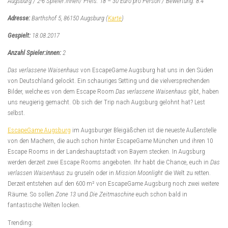
Augsburg / 2-6 Spieler:innen/ Preis: 18 – 30 Euro pro Person / Bewertung: 8.4
Adresse:
Barthshof 5,
86150 Augsburg (
Karte
)
Gespielt:
18.08.2017
Anzahl Spieler:innen:
2
Das verlassene Waisenhaus
von EscapeGame Augsburg hat uns in den Süden
von Deutschland gelockt. Ein schauriges Setting und die vielversprechenden
Bilder, welche es von dem Escape Room
Das verlassene Waisenhaus
gibt, haben
uns neugierig gemacht. Ob sich der Trip nach Augsburg gelohnt hat? Lest
selbst.
EscapeGame Augsburg
im Augsburger Bleigäßchen ist die neueste Außenstelle
von den Machern, die auch schon hinter EscapeGame München und ihren 10
Escape Rooms in der Landeshauptstadt von Bayern stecken. In Augsburg
werden derzeit zwei Escape Rooms angeboten. Ihr habt die Chance, euch in
Das
verlassen Waisenhaus
zu gruseln oder in
Mission Moonlight
die Welt zu retten.
Derzeit entstehen auf den 600 m² von EscapeGame Augsburg noch zwei weitere
Räume. So sollen
Zone 13
und
Die Zeitmaschine
euch schon bald in
fantastische Welten locken.
Trending: