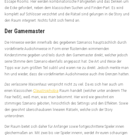
Escape Rooms. Hier werden kombinatorische Fähigkeiten und das Denken um
die Ecke gefordert, neben dem klassischen Suchen und Finden-Part. Es wird
komplett auf Schlösser verzichtet und die Rätsel sind gelungen in die Story und
den Raum integriert. Nichts fühlt sich fremd an.
Der Gamemaster
Die Hinweise werden innerhalb des gegebenen Szenarios hauptsächlich durch
vordefinierte Audiohinweise in Form einer flüsternden wimmernden
Kinderstimme gegeben und teils durch den Gamemaster direkt, welcher jedoch
seine Stimme dem Szenario ebenfalls angepasst hat. Die Art und Weise der
Tipps war zum größten Teil subtil und waren nie zu direkt. Jedoch merkte man
hin und wieder, dass die vordefinierten Audiohinweise auch ihre Grenzen hatten.
Das verlassene Waisenhaus
verspricht nicht zu viel. Da es sich hier auch um
einen klassischen
Claustrophobia
Raum handelt (welcher unter anderem The
Fear heißt), weiß man, was man bekommt. Hier wird wie gewohnt ein
stimmiges Szenario geboten, hinsichtlich des Settings und den Effekten. Sowie
den gewohnt überschaubaren linearen Rätseln, welche sich der Story
unterordnen.
Der Raum bietet sich daher für Anfänger sowie fortgeschrittene Spieler:innen
gleichermaßen an. Mit zwei bis vier Spieler:innenn, werdet ihr euren schaurigen