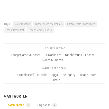
Tags:
Claustrophobia
Das verlassen Waisenhaus
Escape Room Bewertungen
Escape Room Test
EscapeGame Augsburg
NÄCHSTER BEITRAG
EscapeGame München – Die Rache des Tutanchamuns – Escape
Room München
VORHERIGER BEITRAG
[Geschlossen] Exit Berlin – Biggs – The Legacy – Escape Room
Berlin
4 ANTWORTEN
Kommentare
2
Pingbacks
2