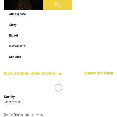
LESER
(
1
vote)
Atmosphäre
Story
Rätsel
Gamemaster
Anbieter
WAS ANDERE USER SAGEN
Bewerte den Raum
Sort by:
Be the first to leave a review.