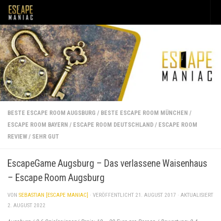
Unter dem Inhalt
BESTE ESCAPE ROOM AUGSBURG
/
BESTE ESCAPE ROOM MÜNCHEN
/
ESCAPE ROOM BAYERN
/
ESCAPE ROOM DEUTSCHLAND
/
ESCAPE ROOM
REVIEW
/
SEHR GUT
EscapeGame Augsburg – Das verlassene Waisenhaus
– Escape Room Augsburg
VON
SEBASTIAN [ESCAPE MANIAC]
· VERÖFFENTLICHT
21. AUGUST 2017
· AKTUALISIERT
2. AUGUST 2022