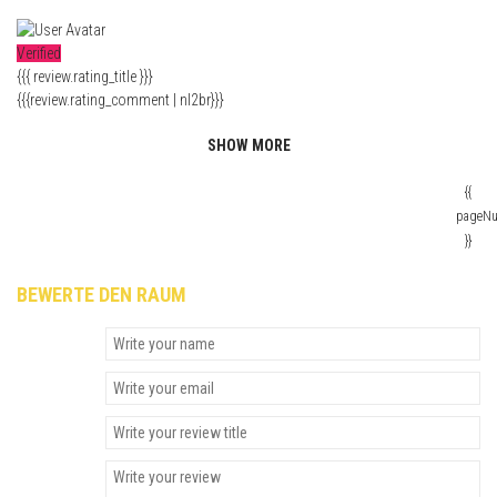
Verified
{{{ review.rating_title }}}
{{{review.rating_comment | nl2br}}}
SHOW MORE
{{
pageN
}}
BEWERTE DEN RAUM