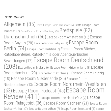
ESCAPE MANIAC
Allgemein
(85)
Beste Escape Room
Beste Escape Room Hannover
(5)
Brettspiele
(82)
München
(7)
Beste Escape Rooms Bamberg
(5)
Durchschnittlich
(56)
Escape
Escape Room Amsterdam
(10)
Escape Room
Room Bayern
(20)
Escape Room Belgien
(9)
Berlin
(74)
Escape Room Bücher,
Escape Room Bielefeld
(7)
Rätselabenteuer, Rätselkrimis oder Abenteuerbücher
Escape Room Deutschland
Bewertungen
(17)
(208)
Escape
Escape Room Griechenland
(8)
Escape Room England
(6)
Room Hamburg
(20)
Escape Room Leipzig
Escape Room Koblenz
(7)
Escape Room Niederlande
(35)
(15)
Escape Room
Escape Room Nordrhein-Westfalen
Niedersachsen
(13)
Escape Room
(63)
Escape Room Podcast
(45)
Review
(411)
Escape
Escape Room Rheinland-Pfalz
(9)
Room Ruhrgebiet
(36)
Escape Room Sachsen
(21)
Escape Room
Sachsen-Anhalt
(7)
Escape Rooms Athen
(7)
Escape Room Schottland
(6)
Escape