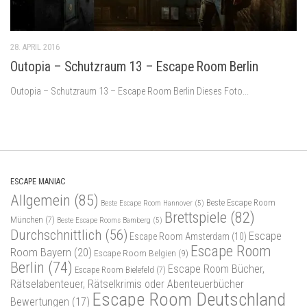
28. APRIL 2016
Outopia​ – Schutzraum 13 – Escape Room Berlin
Outopia – Schutzraum 13 – Escape Room Berlin Dieses Foto...
ESCAPE MANIAC
Allgemein
(85)
Beste Escape Room
Beste Escape Room Hannover
(5)
Brettspiele
(82)
München
(7)
Beste Escape Rooms Bamberg
(5)
Durchschnittlich
(56)
Escape
Escape Room Amsterdam
(10)
Escape Room
Room Bayern
(20)
Escape Room Belgien
(9)
Berlin
(74)
Escape Room Bücher,
Escape Room Bielefeld
(7)
Rätselabenteuer, Rätselkrimis oder Abenteuerbücher
Escape Room Deutschland
Bewertungen
(17)