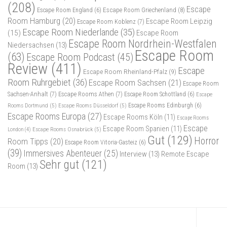
(208)
Escape
Escape Room Griechenland
(8)
Escape Room England
(6)
Room Hamburg
(20)
Escape Room Leipzig
Escape Room Koblenz
(7)
Escape Room Niederlande
(35)
(15)
Escape Room
Escape Room Nordrhein-Westfalen
Niedersachsen
(13)
Escape Room
(63)
Escape Room Podcast
(45)
Review
(411)
Escape
Escape Room Rheinland-Pfalz
(9)
Room Ruhrgebiet
(36)
Escape Room Sachsen
(21)
Escape Room
Sachsen-Anhalt
(7)
Escape Rooms Athen
(7)
Escape Room Schottland
(6)
Escape
Rooms Dortmund
(5)
Escape Rooms Düsseldorf
(5)
Escape Rooms Edinburgh
(6)
Escape Rooms Europa
(27)
Escape Rooms Köln
(11)
Escape Rooms
Escape
Escape Room Spanien
(11)
Escape Rooms Osnabrück
(5)
London
(4)
Gut
(129)
Horror
Room Tipps
(20)
Escape Room Vitoria-Gasteiz
(6)
(39)
Immersives Abenteuer
(25)
Interview
(13)
Remote Escape
Sehr gut
(121)
Room
(13)