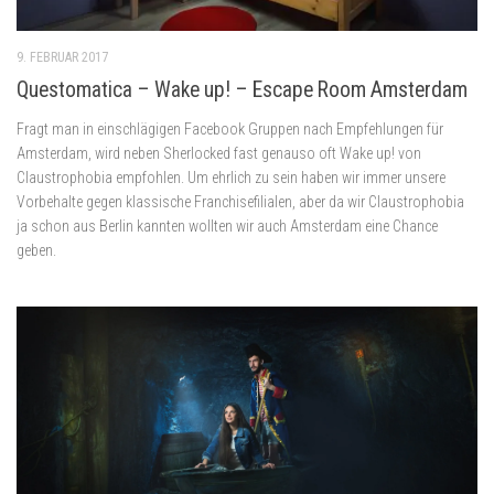
9. FEBRUAR 2017
Questomatica – Wake up! – Escape Room Amsterdam
Fragt man in einschlägigen Facebook Gruppen nach Empfehlungen für
Amsterdam, wird neben Sherlocked fast genauso oft Wake up! von
Claustrophobia empfohlen. Um ehrlich zu sein haben wir immer unsere
Vorbehalte gegen klassische Franchisefilialen, aber da wir Claustrophobia
ja schon aus Berlin kannten wollten wir auch Amsterdam eine Chance
geben.