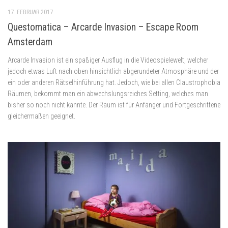
17. FEBRUAR 2017
Questomatica – Arcarde Invasion – Escape Room
Amsterdam
Arcarde Invasion ist ein spaßiger Ausflug in die Videospielewelt, welcher
jedoch etwas Luft nach oben hinsichtlich abgerundeter Atmosphäre und der
ein oder anderen Rätselhinführung hat. Jedoch, wie bei allen Claustrophobia
Räumen, bekommt man ein abwechslungsreiches Setting, welches man
bisher so noch nicht kannte. Der Raum ist für Anfänger und Fortgeschrittene
gleichermaßen geeignet.