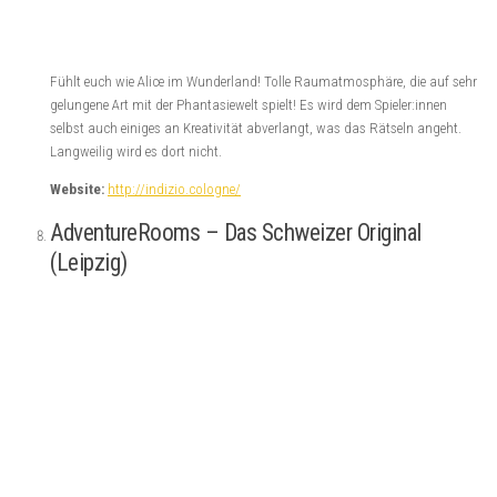
Website
Mit der Nutzung dieses Formulars erklärst du dich mit der
Speicherung und Verarbeitung deiner Daten durch diese Website
einverstanden.
*
Diese Website verwendet Akismet, um Spam zu reduzieren.
Erfahre, wie
deine Kommentardaten verarbeitet werden.
ESCAPE MANIAC
Allgemein
(85)
Beste Escape Room
Beste Escape Room Hannover
(5)
Brettspiele
(82)
München
(7)
Beste Escape Rooms Bamberg
(5)
Durchschnittlich
(56)
Escape
Escape Room Amsterdam
(10)