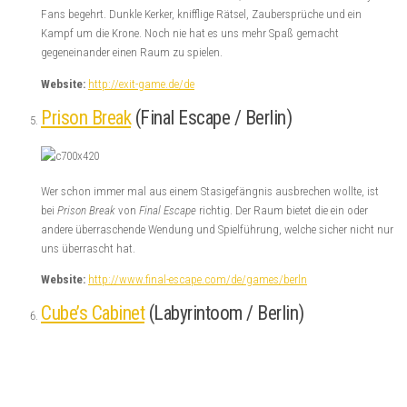
Fans begehrt. Dunkle Kerker, knifflige Rätsel, Zaubersprüche und ein
Kampf um die Krone. Noch nie hat es uns mehr Spaß gemacht
gegeneinander einen Raum zu spielen.
Website:
http://exit-game.de/de
Prison Break
(Final Escape / Berlin)
Wer schon immer mal aus einem Stasigefängnis ausbrechen wollte, ist
bei
Prison Break
von
Final Escape
richtig. Der Raum bietet die ein oder
andere überraschende Wendung und Spielführung, welche sicher nicht nur
uns überrascht hat.
Website:
http://www.final-escape.com/de/games/berln
Cube’s Cabinet
(Labyrintoom / Berlin)
Ihr befindet euch nun in einem Zimmer ohne Fenster und Türen, mit
weißen Wänden, einem weißen Fußboden und einer weißen Decke, in