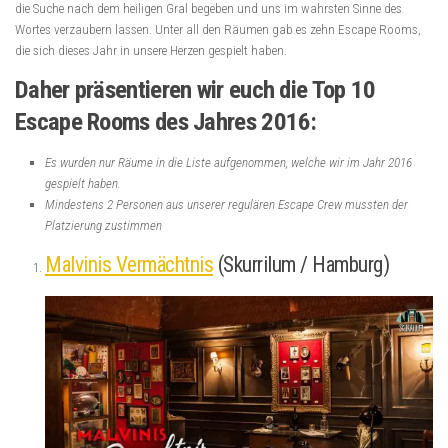
die Suche nach dem heiligen Gral begeben und uns im wahrsten Sinne des
Wortes verzaubern lassen. Unter all den Räumen gab es zehn Escape Rooms,
die sich dieses Jahr in unsere Herzen gespielt haben.
Daher präsentieren wir euch die Top 10
Escape Rooms des Jahres 2016:
Es wurden nur Räume in die Liste aufgenommen, welche wir im Jahr 2016
gespielt haben.
Mindestens 2 Personen aus unserer regulären Escape Crew mussten der
Platzierung zustimmen
Malvinis Vermächtnis
(Skurrilum / Hamburg)