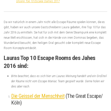
The Office (EscapeRoom/Mühlheim an der Ruhr)
Hier hat das Suchen-Finden-Spiel wirklich Spaß gemacht. Der Raum hat
unglaublich viel zum Entdecken geboten, aber im perfekten Maß! Die
Requisiten und die Rätsel haben die Atmosphäre des Spiels sehr passend