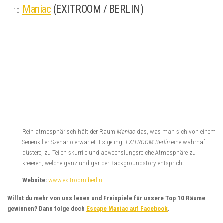
The Killer
(Team X/ Köln)
Wenn man wirklich offen für Neues ist, dann ist dieser Raum genau das
Richtige. Provokant, herausfordernd, kreativ… Nichts für schwache
Nerven, aber wer sich darauf einlässt, gewinnt ein fesselndes Erlebnis!
Website:
www.teamxagentur.de
Captain´s Secret (Mystery Rooms/Essen)
Einer der wenigen Räume, der in jeder Minute noch mehr Spaß gemacht
hat. Sehr umfangreich und überraschend. Der Kreativität der Rätsel wurde
hier keine Grenze gesetzt und diese funktionieren dank des tollen Konzepts
perfekt miteinander!
Website:
http://essen.mystery-rooms.com/