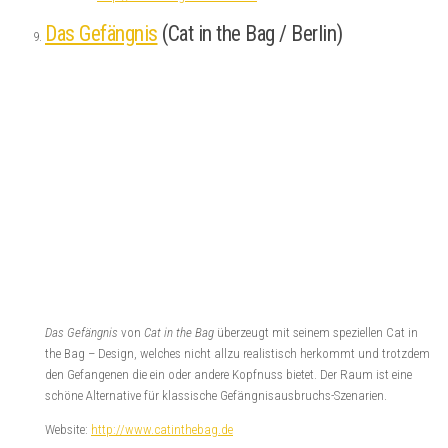
Wunderland besucht, den heiligen Gral gesucht oder komplett neue Escape
Room Konzepte entdeckt.
Lauras Top 10 Escape Rooms des Jahes
2016 sind:
Bitte beachtet, dass es sich hier um Lauras Meinung handelt und ein Großteil
der Räume nicht vom Escape Maniac Team gespielt wurde. Gerne holen wir
dies aber nach.
Die Geissel der Menschheit
(The Great Escape/
Köln)
Atmosphäre, Rätsel und das Steampunkkonzept waren der KNALLER!
Uns hat ein Raum, gerade was die Aufmachung und Rätselqualität
angeht, nie so überzeugt wie dieser. Ein Highlight für alle Sinne!
Website:
http://www.thegreatescape.cologne/