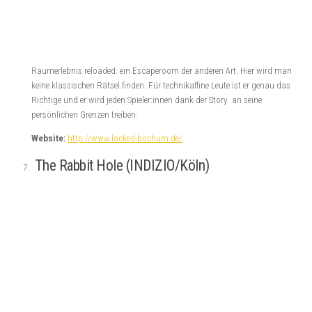
Final Escape – Robot Paranoia – Escape Room Berlin
VORHERIGER BEITRAG
ExitGames Halle – Kamun-Ra -Escape Room Halle
7 ANTWORTEN
Kommentare
0
Pingbacks
7
SCHREIBE EINEN KOMMENTAR
Kommentar
*
Name
*
E-Mail-Adresse
*