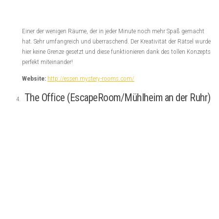
AdventureRooms – Das Schweizer Original
(Leipzig)
Einfach mal großen Rätselspaß ohne großartige Story. Ein Raum der
durch super durchdachte und gut strukturierte Rätsel glänzt. AHA-Effekt
ist garantiert.
Website:
https://www.adventurerooms.de/leipzig/