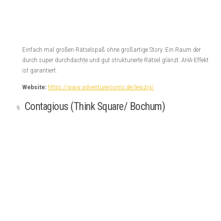
Escape Room
Room Bayern
(20)
Escape Room Belgien
(9)
Berlin
(74)
Escape Room Bücher,
Escape Room Bielefeld
(7)
Rätselabenteuer, Rätselkrimis oder Abenteuerbücher
Escape Room Deutschland
Bewertungen
(17)
(208)
Escape
Escape Room Griechenland
(8)
Escape Room England
(6)
Room Hamburg
(20)
Escape Room Leipzig
Escape Room Koblenz
(7)
Escape Room Niederlande
(35)
(15)
Escape Room
Escape Room Nordrhein-Westfalen
Niedersachsen
(13)
Escape Room
(63)
Escape Room Podcast
(45)
Review
(411)
Escape
Escape Room Rheinland-Pfalz
(9)
Room Ruhrgebiet
(36)
Escape Room Sachsen
(21)
Escape Room
Sachsen-Anhalt
(7)
Escape Rooms Athen
(7)
Escape Room Schottland
(6)
Escape
Rooms Dortmund
(5)
Escape Rooms Düsseldorf
(5)
Escape Rooms Edinburgh
(6)
Escape Rooms Europa
(27)
Escape Rooms Köln
(11)
Escape Rooms
Escape
Escape Room Spanien
(11)
Escape Rooms Osnabrück
(5)
London
(4)
Gut
(129)
Horror
Room Tipps
(20)
Escape Room Vitoria-Gasteiz
(6)
(39)
Immersives Abenteuer
(25)
Interview
(13)
Remote Escape
Sehr gut
(121)
Room
(13)