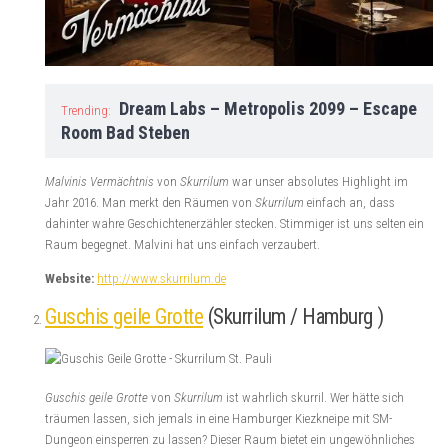
Dream Labs – Metropolis 2099 – Escape
Trending:
Room Bad Steben
Malvinis Vermächtnis
von
Skurrilum
war unser absolutes Highlight im
Jahr 2016. Man merkt den Räumen von
Skurrilum
einfach an, dass
dahinter wahre Geschichtenerzähler stecken. Stimmiger ist uns selten ein
Raum begegnet. Malvini hat uns einfach verzaubert.
Website:
http://www.skurrilum.de
Guschis geile Grotte
(Skurrilum / Hamburg )
Guschis geile Grotte
von
Skurrilum
ist wahrlich skurril. Wer hätte sich
träumen lassen, sich jemals in eine Hamburger Kiezkneipe mit SM-
Dungeon einsperren zu lassen? Dieser Raum bietet ein ungewöhnliches