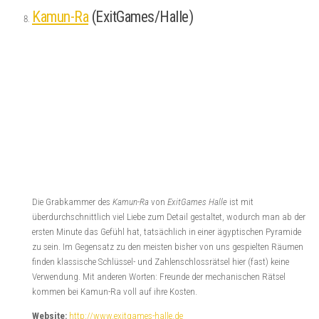
Maniac
(EXITROOM / BERLIN)
Rein atmosphärisch hält der Raum
Maniac
das, was man sich von einem
Serienkiller Szenario erwartet. Es gelingt
EXITROOM Berlin
eine wahrhaft
düstere, zu Teilen skurrile und abwechslungsreiche Atmosphäre zu
kreieren, welche ganz und gar der Backgroundstory entspricht.
Website:
www.exitroom.berlin
Willst du mehr von uns lesen und Freispiele für unsere Top 10 Räume
gewinnen? Dann folge doch
Escape Maniac auf Facebook
.
Unsere Top 10 Escape Games 2017
Da wir natürlich in einem Jahr nicht alle Escape Räume spielen können, die es
gibt, haben wir auch unsere Gastschreiberin Laura gebeten, ihre Top 10 für das
Jahr 2016 zu ermitteln. Sie hat für sich mit dem Genre Steampunk eine komplett
neue Welt erschlossen, hat sich in die Hände von irren Dominas begeben, das