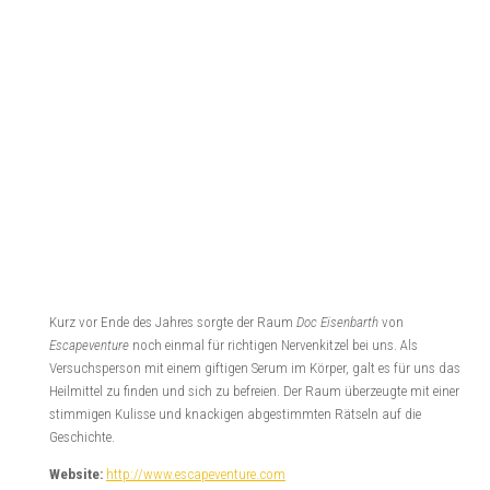
Die Grabkammer des
Kamun-Ra
von
ExitGames Halle
ist mit
überdurchschnittlich viel Liebe zum Detail gestaltet, wodurch man ab der
ersten Minute das Gefühl hat, tatsächlich in einer ägyptischen Pyramide
zu sein. Im Gegensatz zu den meisten bisher von uns gespielten Räumen
finden klassische Schlüssel- und Zahlenschlossrätsel hier (fast) keine
Verwendung. Mit anderen Worten: Freunde der mechanischen Rätsel
kommen bei Kamun-Ra voll auf ihre Kosten.
Website:
http://www.exitgames-halle.de
Das Gefängnis
(Cat in the Bag / Berlin)
Das Gefängnis
von
Cat in the Bag
überzeugt mit seinem speziellen Cat in
the Bag – Design, welches nicht allzu realistisch herkommt und trotzdem
den Gefangenen die ein oder andere Kopfnuss bietet. Der Raum ist eine
schöne Alternative für klassische Gefängnisausbruchs-Szenarien.
Website:
http://www.catinthebag.de