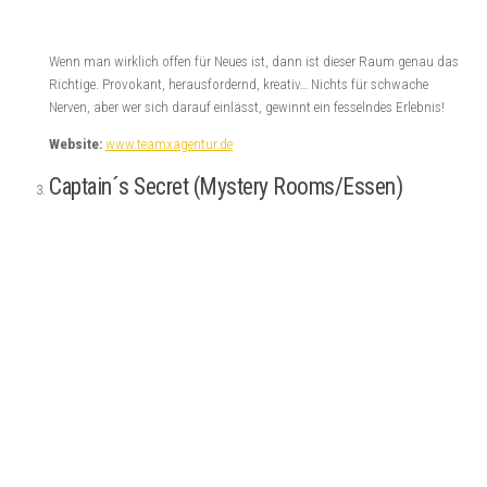
Website:
http://www.locked-bochum.de/
The Rabbit Hole (INDIZIO/Köln)
Fühlt euch wie Alice im Wunderland! Tolle Raumatmosphäre, die auf sehr
gelungene Art mit der Phantasiewelt spielt! Es wird dem Spieler:innen
selbst auch einiges an Kreativität abverlangt, was das Rätseln angeht.
Langweilig wird es dort nicht.
Website:
http://indizio.cologne/