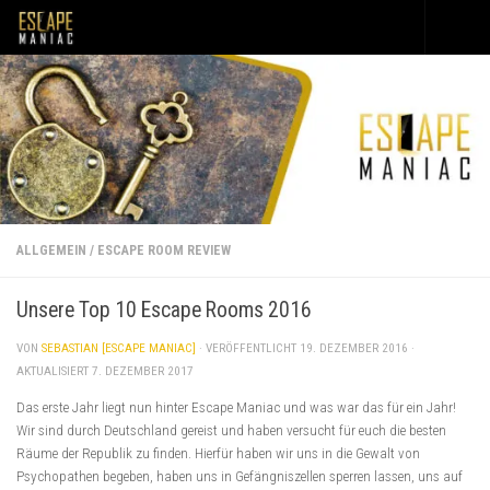
Unter dem Inhalt
ALLGEMEIN
/
ESCAPE ROOM REVIEW
Unsere Top 10 Escape Rooms 2016
VON
SEBASTIAN [ESCAPE MANIAC]
· VERÖFFENTLICHT
19. DEZEMBER 2016
·
AKTUALISIERT
7. DEZEMBER 2017
Das erste Jahr liegt nun hinter Escape Maniac und was war das für ein Jahr!
Wir sind durch Deutschland gereist und haben versucht für euch die besten
Räume der Republik zu finden. Hierfür haben wir uns in die Gewalt von
Psychopathen begeben, haben uns in Gefängniszellen sperren lassen, uns auf