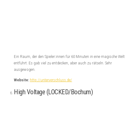
Für Liebhaber der Atmosphäre ist dieser Raum ein absolutes MUSS. Eine
tolle Verbindung des Ruhrpottbergwerks und der Kammer des Grals. Hier
bekommt man als Spieler:innen garantiert das Feeling für die Story.
Website:
https://www.alma-park.de/live-escape/
Die Top 10 Escape Room Liste für 2016 beinhaltet nur Räume, welche im Jahr 2016
von uns gespielt wurden und spiegelt unsere persönliche Meinung wieder. Die Liste
hat keinen Anspruch auf Vollständigkeit oder repräsentativen Faktor für alle
existierenden Escape Rooms weltweit.
Tags:
Escape Room
Escape Room Test
Top 10 Escape Rooms
NÄCHSTER BEITRAG