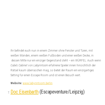
dessen Mitte nur ein einziger Gegenstand steht – ein WÜRFEL. Auch wenn
Cube’s Cabinet
von
Labyrintoom
erfahrene Spieler:innen hinsichtlich der
Rätsel kaum überraschen mag, so bietet der Raum ein einzigartiges
Setting für einen Escape Room und ist einen Besuch wert.
Website:
www.labyrintoom.berlin
Doc Eisenbarth
(Escapeventure/Leipzig)
Kurz vor Ende des Jahres sorgte der Raum
Doc Eisenbarth
von
Escapeventure
noch einmal für richtigen Nervenkitzel bei uns. Als
Versuchsperson mit einem giftigen Serum im Körper, galt es für uns das
Heilmittel zu finden und sich zu befreien. Der Raum überzeugte mit einer
stimmigen Kulisse und knackigen abgestimmten Rätseln auf die
Geschichte.
Website:
http://www.escapeventure.com
Kamun-Ra
(ExitGames/Halle)