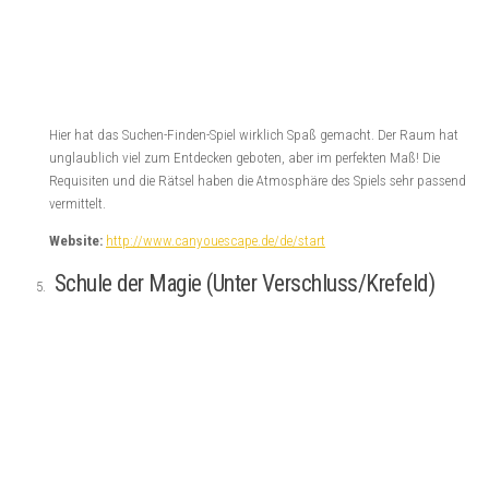
Contagious (Think Square/ Bochum)
Wer einfach mal die Welt retten möchte und sich gut mit „Laborarbeiten“
auskennt, ist in diesem sehr abwechslungsreichen Raum gut
aufgehoben. Glänzt durch Kreativität!
Website:
http://think-square.de
Der heilige Gral
(Alma Park / Gelsenkirchen)