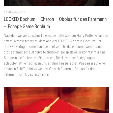
17. JANUAR 2019
LOCKED Bochum – Charon – Obolus für den Fährmann
– Escape Game Bochum
Nachdem wir viel zu schnell die zauberhafte Welt um Harry Potter verlassen
hatten, wechselten wir zu dem Anbieter LOCKED Room in Bochum. Der
LOCKED verfügt momentan über fünf verschiedene Räume, welche eine
große thematische Bandbreite abdecken. Beispielsweise könnt ihr für eine
Stunde in die Rolle eines Einbrechers, Detektivs oder Partygängers
schlüpfen. Wir entschieden uns an dem Tag zunächst, Passagier auf einer
düsteren Schiffsfahrt zu werden. Ob sich Charon – Obolus für den
Fährmann lohnt, das lest ihr hier.