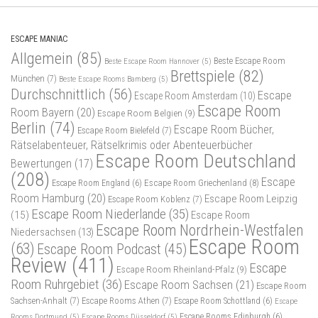
ESCAPE MANIAC
Allgemein
(85)
Beste Escape Room
Beste Escape Room Hannover
(5)
Brettspiele
(82)
München
(7)
Beste Escape Rooms Bamberg
(5)
Durchschnittlich
(56)
Escape
Escape Room Amsterdam
(10)
Escape Room
Room Bayern
(20)
Escape Room Belgien
(9)
Berlin
(74)
Escape Room Bücher,
Escape Room Bielefeld
(7)
Rätselabenteuer, Rätselkrimis oder Abenteuerbücher
Escape Room Deutschland
Bewertungen
(17)
(208)
Escape
Escape Room Griechenland
(8)
Escape Room England
(6)
Room Hamburg
(20)
Escape Room Leipzig
Escape Room Koblenz
(7)
Escape Room Niederlande
(35)
(15)
Escape Room
Escape Room Nordrhein-Westfalen
Niedersachsen
(13)
Escape Room
(63)
Escape Room Podcast
(45)
Review
(411)
Escape
Escape Room Rheinland-Pfalz
(9)
Room Ruhrgebiet
(36)
Escape Room Sachsen
(21)
Escape Room
Sachsen-Anhalt
(7)
Escape Rooms Athen
(7)
Escape Room Schottland
(6)
Escape
Rooms Dortmund
(5)
Escape Rooms Düsseldorf
(5)
Escape Rooms Edinburgh
(6)