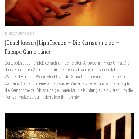
5. NOVEMBER 2018
[Geschlossen] LippEscape – Die Kernschmelze –
Escape Game Lünen
Bei LippEscape handelt es sich um den ersten Anbieter im Kreis Unna. Die
drei verfügbaren Szenarien kommen recht abwechslungsreich daher.
Während Berlin 1986 die Flucht vor der Stasi thematisiert, geht es beim
Captains Secret um eine Schatzsuche. Wir entschieden uns an dem Tag für
die Kernschmelze. Ob es uns gelungen ist, die Kühlung zu aktivieren, um die
Kernschmelze zu verhindern, lest ihr nun hier.