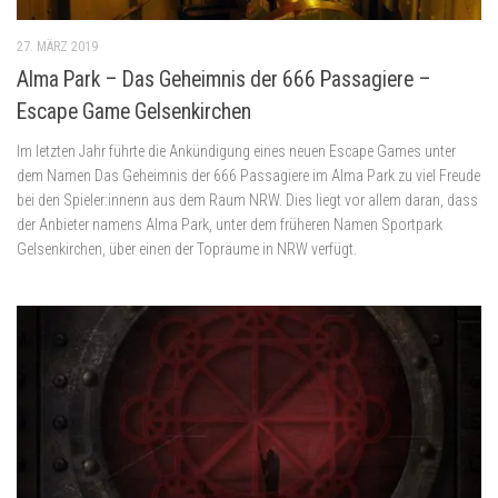
27. MÄRZ 2019
Alma Park – Das Geheimnis der 666 Passagiere –
Escape Game Gelsenkirchen
Im letzten Jahr führte die Ankündigung eines neuen Escape Games unter
dem Namen Das Geheimnis der 666 Passagiere im Alma Park zu viel Freude
bei den Spieler:innenn aus dem Raum NRW. Dies liegt vor allem daran, dass
der Anbieter namens Alma Park, unter dem früheren Namen Sportpark
Gelsenkirchen, über einen der Topräume in NRW verfügt.