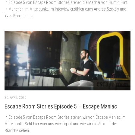
In Episode 5 von Escape Room Stories stehen die Macher von Hunt 4 Hint
in München im Mittelpunkt. Im Interview erzählen euch András Szekély und
Yves Karos u.a. :
30. APRIL 2020
Escape Room Stories Episode 5 – Escape Maniac
In Episode 5 von Escape Room Stories stehen wir von Escape Maniac im
Mittelpunkt. Seht hier was uns wichtig ist und wie wir die Zukunft der
Branche sehen.