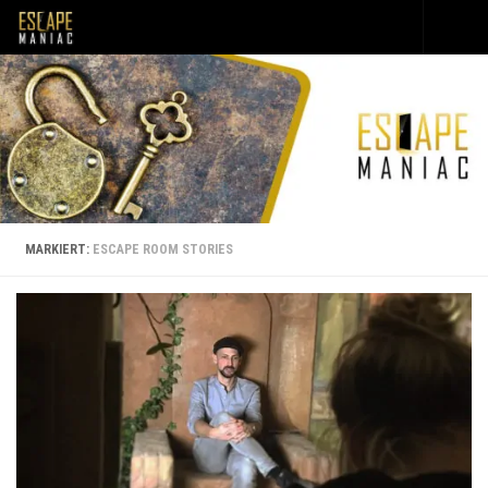
Unter dem Inhalt
MARKIERT:
ESCAPE ROOM STORIES