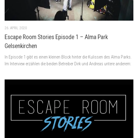
26. APRIL 2020
Escape Room Stories Episode 1 – Alma Park
Gelsenkirchen
In Episode 1 gibt es einen kleinen Block hinter die Kulissen des Alma Parks.
Im Interview erzählen die beiden Betreiber Dirk und Andreas untere anderem: