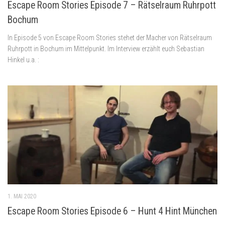
Escape Room Stories Episode 7 – Rätselraum Ruhrpott
Bochum
In Episode 5 von Escape Room Stories stehet der Macher von Rätselraum
Ruhrpott in Bochum im Mittelpunkt. Im Interview erzählt euch Sebastian
Hinkel u.a. :
1. MAI 2020
Escape Room Stories Episode 6 – Hunt 4 Hint München