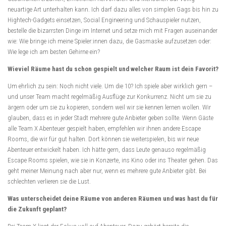
neuartige Art unterhalten kann. Ich darf dazu alles von simplen Gags bis hin zu
Hightech-Gadgets einsetzen, Social Engineering und Schauspieler nutzen,
bestelle die bizarrsten Dinge im Internet und setze mich mit Fragen auseinander
wie: Wie bringe ich meine Spieler:innen dazu, die Gasmaske aufzusetzen oder:
Wie lege ich am besten Gehirne ein?
Wieviel Räume hast du schon gespielt und welcher Raum ist dein Favorit?
Um ehrlich zu sein: Noch nicht viele. Um die 10? Ich spiele aber wirklich gern –
und unser Team macht regelmäßig Ausflüge zur Konkurrenz. Nicht um sie zu
ärgern oder um sie zu kopieren, sondern weil wir sie kennen lernen wollen. Wir
glauben, dass es in jeder Stadt mehrere gute Anbieter geben sollte. Wenn Gäste
alle Team X Abenteuer gespielt haben, empfehlen wir ihnen andere Escape
Rooms, die wir für gut halten. Dort können sie weiterspielen, bis wir neue
Abenteuer entwickelt haben. Ich hätte gern, dass Leute genauso regelmäßig
Escape Rooms spielen, wie sie in Konzerte, ins Kino oder ins Theater gehen. Das
geht meiner Meinung nach aber nur, wenn es mehrere gute Anbieter gibt. Bei
schlechten verlieren sie die Lust.
Was unterscheidet deine Räume von anderen Räumen und was hast du für
die Zukunft geplant?