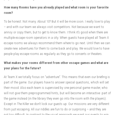
How many Rooms have you already played and what room is your favorite
room?
To be honest: Not many. About 10? But it will be more soon. I really love to play
– and with our team we always visit competitors. Not because we want to
annoy or copy them, but to get to know them. I think it’s good when there are
multiple escape room operators in a city. When guests have played all Team X
escape rooms we always recommend them where to go next. Until then we can
create new adventures for them to come back and play. We would love to have
people play escape rooms as regularly as they go to concerts or theaters.
What makes your rooms different from other escape games and what are
your plans for the future?
At Team X we totally focus on “adventure”. This means that even our briefing is
part of the game. Our players have to answer special questions, which will set
their mood. Also each team is supervised by one personal game master, who
will not give them preprogrammed hints, but will become an interactive part of
the game instead (in the library they even go into the room with the players).
Except in The Killer we don’t lock our guests up. Our missions are very different
from just escaping. All our riddles are fun to do or surprising – and they are
not too difficult. In contrast to the usual approach we want our guests to win.