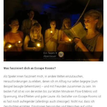
Was fasziniert dich an Escape Rooms?
Als Spieler:innen fasziniert mich, in andere Welten einzutauchen,
Herausforderungen zu erleben, denen ich im Alltag nur selten begegne (zum
Beispiel besagte Geheimtüren) – und mit Freunden zusammen zu sein. Im
besten Fall ist es von der ersten bis zur letzten Minute ein Flow-Erlebnis voll
Spannung, Aha-Effekten und guter Laune. Als Gestalter von Escape Rooms ist
es fast noch aufregender (allerdings auch stressiger): Nicht nur, dass ich
Geschichten erzählen, Emotionen hervorrufen und Menschen auf völlig