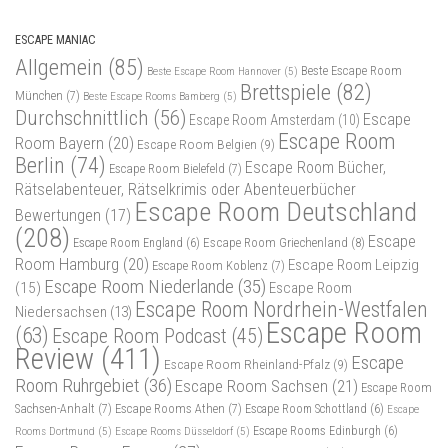
ESCAPE MANIAC
Allgemein
(85)
Beste Escape Room
Beste Escape Room Hannover
(5)
Brettspiele
(82)
München
(7)
Beste Escape Rooms Bamberg
(5)
Durchschnittlich
(56)
Escape
Escape Room Amsterdam
(10)
Escape Room
Room Bayern
(20)
Escape Room Belgien
(9)
Berlin
(74)
Escape Room Bücher,
Escape Room Bielefeld
(7)
Rätselabenteuer, Rätselkrimis oder Abenteuerbücher
Escape Room Deutschland
Bewertungen
(17)
(208)
Escape
Escape Room Griechenland
(8)
Escape Room England
(6)
Room Hamburg
(20)
Escape Room Leipzig
Escape Room Koblenz
(7)
Escape Room Niederlande
(35)
(15)
Escape Room
Escape Room Nordrhein-Westfalen
Niedersachsen
(13)
Escape Room
(63)
Escape Room Podcast
(45)
Review
(411)
Escape
Escape Room Rheinland-Pfalz
(9)
Room Ruhrgebiet
(36)
Escape Room Sachsen
(21)
Escape Room
Sachsen-Anhalt
(7)
Escape Rooms Athen
(7)
Escape Room Schottland
(6)
Escape
Rooms Dortmund
(5)
Escape Rooms Düsseldorf
(5)
Escape Rooms Edinburgh
(6)