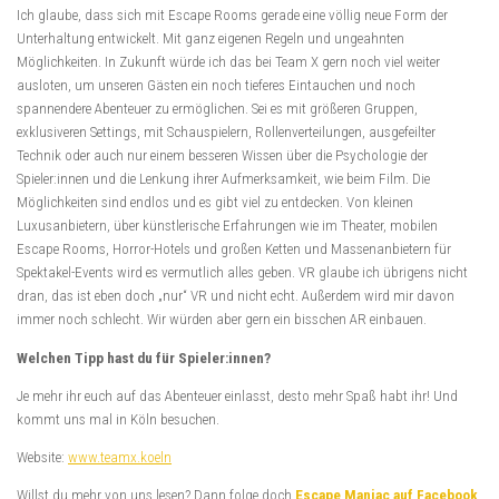
Ich glaube, dass sich mit Escape Rooms gerade eine völlig neue Form der
Unterhaltung entwickelt. Mit ganz eigenen Regeln und ungeahnten
Möglichkeiten. In Zukunft würde ich das bei Team X gern noch viel weiter
ausloten, um unseren Gästen ein noch tieferes Eintauchen und noch
spannendere Abenteuer zu ermöglichen. Sei es mit größeren Gruppen,
exklusiveren Settings, mit Schauspielern, Rollenverteilungen, ausgefeilter
Technik oder auch nur einem besseren Wissen über die Psychologie der
Spieler:innen und die Lenkung ihrer Aufmerksamkeit, wie beim Film. Die
Möglichkeiten sind endlos und es gibt viel zu entdecken. Von kleinen
Luxusanbietern, über künstlerische Erfahrungen wie im Theater, mobilen
Escape Rooms, Horror-Hotels und großen Ketten und Massenanbietern für
Spektakel-Events wird es vermutlich alles geben. VR glaube ich übrigens nicht
dran, das ist eben doch „nur“ VR und nicht echt. Außerdem wird mir davon
immer noch schlecht. Wir würden aber gern ein bisschen AR einbauen.
Welchen Tipp hast du für Spieler:innen?
Je mehr ihr euch auf das Abenteuer einlasst, desto mehr Spaß habt ihr! Und
kommt uns mal in Köln besuchen.
Website:
www.teamx.koeln
Willst du mehr von uns lesen? Dann folge doch
Escape Maniac auf Facebook
.