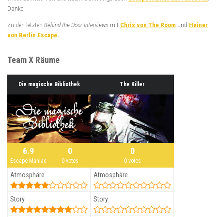
Danke!
Zu den letzten
Behind the Door Interviews
mit
Chris von The Room
und
Heiner
von Berlin Escape
.
Team X Räume
Die magische Bibliothek
The Killer
6.9
0
0
Escape Maniac
0 votes
0 votes
Atmosphäre
Atmosphäre
Story
Story