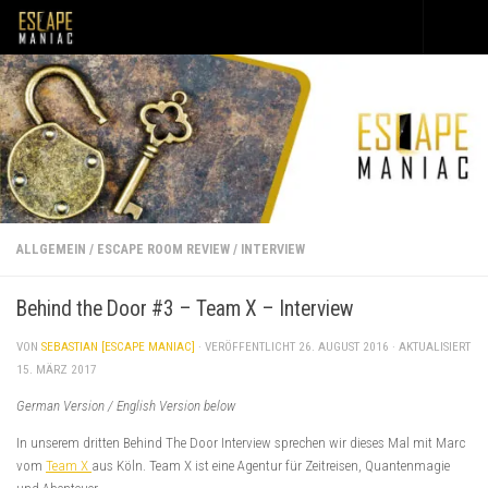
Unter dem Inhalt
ALLGEMEIN
/
ESCAPE ROOM REVIEW
/
INTERVIEW
Behind the Door #3 – Team X – Interview
VON
SEBASTIAN [ESCAPE MANIAC]
· VERÖFFENTLICHT
26. AUGUST 2016
· AKTUALISIERT
15. MÄRZ 2017
German Version / English Version below
In unserem dritten Behind The Door Interview sprechen wir dieses Mal mit Marc
vom
Team X
aus Köln. Team X ist eine Agentur für Zeitreisen, Quantenmagie