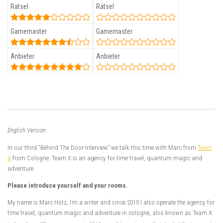
Rätsel
Rätsel
Gamemaster
Gamemaster
Anbieter
Anbieter
English Version
In our third “Behind The Door-Interview” we talk this time with Marc from
Team
X
from Cologne. Team X is an agency for time travel, quantum magic and
adventure.
Please introduce yourself and your rooms.
My name is Marc Hotz, I’m a writer and since 2015 I also operate the agency for
time travel, quantum magic and adventure in cologne, also known as Team X.
st