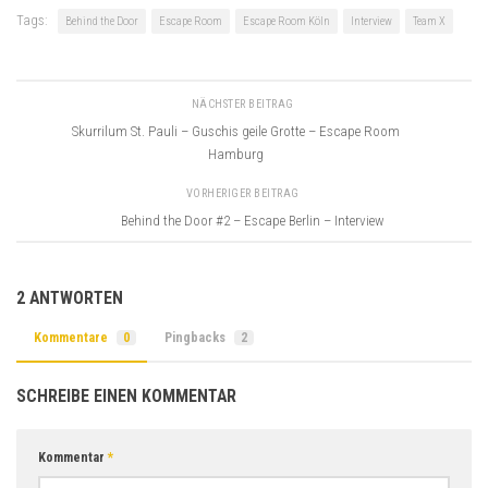
Tags:
Behind the Door
Escape Room
Escape Room Köln
Interview
Team X
NÄCHSTER BEITRAG
Skurrilum St. Pauli – Guschis geile Grotte – Escape Room
Hamburg
VORHERIGER BEITRAG
Behind the Door #2 – Escape Berlin – Interview
2 ANTWORTEN
Kommentare
0
Pingbacks
2
SCHREIBE EINEN KOMMENTAR
Kommentar
*