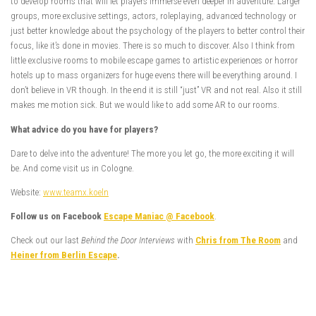
to develop rooms that will let players immerse even deeper in adventure. Larger
groups, more exclusive settings, actors, roleplaying, advanced technology or
just better knowledge about the psychology of the players to better control their
focus, like it’s done in movies. There is so much to discover. Also I think from
little exclusive rooms to mobile escape games to artistic experiences or horror
hotels up to mass organizers for huge evens there will be everything around. I
don’t believe in VR though. In the end it is still “just” VR and not real. Also it still
makes me motion sick. But we would like to add some AR to our rooms.
What advice do you have for players?
Dare to delve into the adventure! The more you let go, the more exciting it will
be. And come visit us in Cologne.
Website:
www.teamx.koeln
Follow us on Facebook
Escape Maniac @ Facebook
.
Check out our last
Behind the Door Interviews
with
Chris from The Room
and
Heiner from Berlin Escape
.