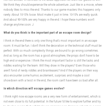
We think they should experience the whole adventure. Just like in a movie, where
nobody likes to miss the end. Thanks to our game masters this happens only
rarely. About 10-15% loose. Most make it just in time. 10-15% are really quick.
And about 90-100% are very happy in the end. I hope these numbers won’t
change anytime soon. J
What do you think is the important part of an escape room design?
I think in the end there is only one thing that’s most important in an escape
room: It must be fun. I don’t think the decoration or the technical stuff must be
perfect. With so much complexity things are bound to go wrong sometimes.
And as long as the room has a good atmosphere, the props don’t have to be
high end or expensive. I think the most important factor is still the tasks and
riddles waiting for the team. Will they draw in the players? Even those who
aren’t fond of nerdy riddles and brainteasers? And if the players on their way
also encounter some humor, excitement, surprises and maybe a cool
showdown with a twist in the end, the room can’t have been so bad after all.
In which direction will escape games evolve?
I think right now escape rooms are a very new form of entertainment, which is
not even close to its full potential. In the future I’d like to explore further and try