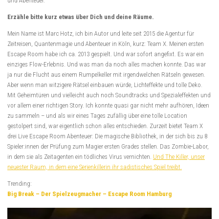
und Abenteuer.
Erzähle bitte kurz etwas über Dich und deine Räume.
Mein Name ist Marc Hotz, ich bin Autor und leite seit 2015 die Agentur für
Zeitreisen, Quantenmagie und Abenteuer in Köln, kurz: Team X. Meinen ersten
Escape Room habe ich ca. 2013 gespielt. Und war sofort angefixt. Es war ein
einziges Flow-Erlebnis. Und was man da noch alles machen konnte. Das war
ja nur die Flucht aus einem Rumpelkeller mit irgendwelchen Rätseln gewesen.
Aber wenn man witzigere Rätsel einbauen würde, Lichteffekte und tolle Deko.
Mit Geheimtüren und vielleicht auch noch Soundtracks und Spezialeffekten und
vor allem einer richtigen Story. Ich konnte quasi gar nicht mehr aufhören, Ideen
zu sammeln – und als wir eines Tages zufällig über eine tolle Location
gestolpert sind, war eigentlich schon alles entschieden. Zurzeit bietet Team X
drei Live Escape Room Abenteuer: Die magische Bibliothek, in der sich bis zu 8
Spieler:innen der Prüfung zum Magier ersten Grades stellen. Das Zombie-Labor,
in dem sie als Zeitagenten ein tödliches Virus vernichten.
Und The Killer, unser
neuester Raum, in dem eine Serienkillerin ihr sadistisches Spiel treibt.
Trending:
Big Break – Der Spielzeugmacher – Escape Room Hamburg