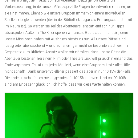
Bei Team X liegt der Fokus voll auf Abenteuer. Dazu gehört bereits die
Vorbesprechung, in der unsere Gäste spezielle Fragen beantworten müssen, um
sie einstimmen. Ebenso wie unsere Gruppen immer von einem individuellen
Spielleiter begleitet werden (der in der Bibliothek sogar als Prüfungsaufsicht mit
im Raum ist). So werden sie Teil des Abenteuers, anstatt einfach nur Tipps
abzuspulen. Außer in The Killer sperren wir unsere Gäste auch nicht ein, denn
unsere Missionen haben mit Ausbruch nichts zu tun. All unsere Rätsel sind
lustig oder überraschend – und vor allem gar nicht so besonders schwer. Im
Gegensatz zum üblichen Ansatz wollen wir nämlich, dass unsere Gäste die
Abenteuer bestehen. Bei einem Film oder Theaterstück will ja auch niemand das
Ende verpassen. Es tut uns jedes Mal leid, wenn eine Gruppe es trotz aller Hilfe
nicht schafft. Dank unserer Spielleiter passiert das aber in nur 10-15% der Fälle.
Die anderen schaffen es meist „gerade so“. 10-15% glänzen. Und ca. 90-100%
sind am Ende sehr glücklich. Ich hoffe, dass wir diese Werte halten können.