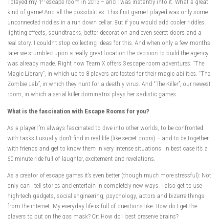
I played my 1
escape room in 2013 – and I was instantly into it. What a great
kind of game! And all the possibilities. This first game I played was only some
unconnected riddles in a run down cellar. But if you would add cooler riddles,
lighting effects, soundtracks, better decoration and even secret doors and a
real story. I couldn’t stop collecting ideas for this. And when only a few months
later we stumbled upon a really great location the decision to build the agency
was already made. Right now Team X offers 3 escape room adventures: “The
Magic Library”, in which up to 8 players are tested for their magic abilities. “The
Zombie Lab”, in which they hunt for a deathly virus. And “The Killer”, our newest
room, in which a serial killer dominatrix plays her sadistic games.
What is the fascination with Escape Rooms for you?
As a player I’m always fascinated to dive into other worlds, to be confronted
with tasks I usually don’t find in real life (like secret doors) – and to be together
with friends and get to know them in very intense situations. In best case it’s a
60 minute ride full of laughter, excitement and revelations.
As a creator of escape games it’s even better (though much more stressful): Not
only can I tell stories and entertain in completely new ways. I also get to use
high-tech gadgets, social engineering, psychology, actors and bizarre things
from the internet. My everyday life is full of questions like: How do I get the
players to put on the gas mask? Or: How do I best preserve brains?