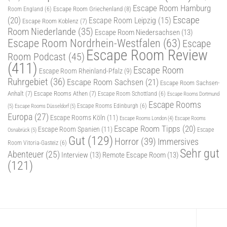
Escape Room Hamburg
Escape Room Griechenland
(8)
Room England
(6)
Escape
(20)
Escape Room Leipzig
(15)
Escape Room Koblenz
(7)
Room Niederlande
(35)
Escape Room Niedersachsen
(13)
Escape Room Nordrhein-Westfalen
(63)
Escape
Escape Room Review
Room Podcast
(45)
(411)
Escape Room
Escape Room Rheinland-Pfalz
(9)
Ruhrgebiet
(36)
Escape Room Sachsen
(21)
Escape Room Sachsen-
Anhalt
(7)
Escape Rooms Athen
(7)
Escape Room Schottland
(6)
Escape Rooms Dortmund
Escape Rooms
(5)
Escape Rooms Düsseldorf
(5)
Escape Rooms Edinburgh
(6)
Europa
(27)
Escape Rooms Köln
(11)
Escape Rooms
Escape Rooms London
(4)
Escape Room Tipps
(20)
Escape Room Spanien
(11)
Osnabrück
(5)
Escape
Gut
(129)
Horror
(39)
Immersives
Room Vitoria-Gasteiz
(6)
Sehr gut
Abenteuer
(25)
Interview
(13)
Remote Escape Room
(13)
(121)