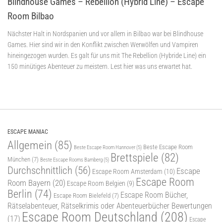
Blindhouse Games – Rebellion (Hybrid Line) – Escape
Room Bilbao
Nächster Halt in Nordspanien und vor allem in Bilbao war bei Blindhouse
Games. Hier sind wir in den Konflikt zwischen Werwölfen und Vampiren
hineingezogen wurden. Es galt für uns mit The Rebellion (Hybride Line) ein
150 minütiges Abenteuer zu meistern. Lest hier was uns erwartet hat.
ESCAPE MANIAC
Allgemein
(85)
Beste Escape Room
Beste Escape Room Hannover
(5)
Brettspiele
(82)
München
(7)
Beste Escape Rooms Bamberg
(5)
Durchschnittlich
(56)
Escape
Escape Room Amsterdam
(10)
Escape Room
Room Bayern
(20)
Escape Room Belgien
(9)
Berlin
(74)
Escape Room Bücher,
Escape Room Bielefeld
(7)
Rätselabenteuer, Rätselkrimis oder Abenteuerbücher Bewertungen
Escape Room Deutschland
(208)
(17)
Escape