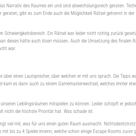
das Narrativ des Raumes ein und sind abwechslungsreich geraten. Techn
ar geraten, gibt es zum Ende auch die Möglichkeit Rätsel getrennt in der
ren Schwierigkeitsbereich. Ein Rätsel war leider nicht richtig zurück ges
an dieses hätte auch lösen müssen. Auch die Umsetzung des finalen Rä
acht war.
ber einen Lautsprecher, über welchen er mit uns sprach. Die Tipps war
iel kam es dann auch zu einem Gamemasterwechsel, welches immer etwas 
 unseren Lieblingsräumen mitspielen zu können. Leider schöpft er jedoch
t nicht die höchste Priorität hat. Was schade ist.
ringt viel mit, was für uns einen guten Raum ausmacht. Nichtsdestotro
 mit bis zu 4 Spieler:innenn, welche schon einige Escape Rooms zuvor g