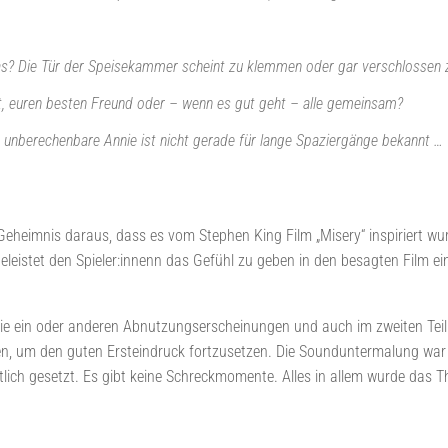
das? Die Tür der Speisekammer scheint zu klemmen oder gar verschlossen z
t, euren besten Freund oder – wenn es gut geht – alle gemeinsam?
die unberechenbare Annie ist nicht gerade für lange Spaziergänge bekannt …
Geheimnis daraus, dass es vom Stephen King Film „Misery“ inspiriert wu
eleistet den Spieler:innenn das Gefühl zu geben in den besagten Film ei
n die ein oder anderen Abnutzungserscheinungen und auch im zweiten T
en, um den guten Ersteindruck fortzusetzen. Die Sounduntermalung war 
itlich gesetzt. Es gibt keine Schreckmomente. Alles in allem wurde das 