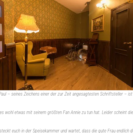
Paul – seines Zeichens einer der zur Zeit angesagtesten Schriftsteller – i
s es wohl etwas mit seinem größten Fan Annie zu tun hat. Leider scheint 
versteckt euch in der Speisekammer und wartet, dass die gute Frau endlich 