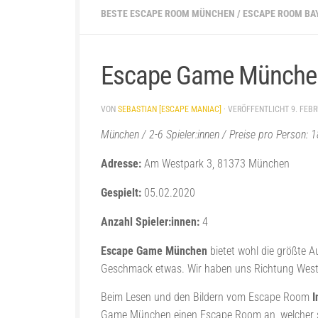
BESTE ESCAPE ROOM MÜNCHEN
/
ESCAPE ROOM BA
Escape Game München
VON
SEBASTIAN [ESCAPE MANIAC]
· VERÖFFENTLICHT
9. FEB
München / 2-6 Spieler:innen / Preise pro Person:
Adresse:
Am Westpark 3, 81373 München
Gespielt:
05.02.2020
Anzahl Spieler:innen:
4
Escape Game München
bietet wohl die größte 
Geschmack etwas. Wir haben uns Richtung Wes
Beim Lesen und den Bildern vom Escape Room
I
Game München einen Escape Room an, welcher sic