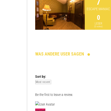
7
ESCAPE MANIAC
0
LESER
(
0
votes)
WAS ANDERE USER SAGEN
Sort by:
Be the first to leave a review.
Verified