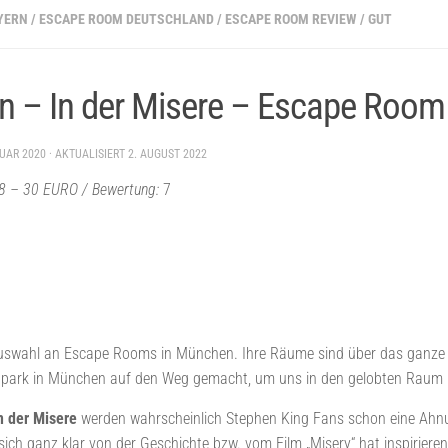
YERN
/
ESCAPE ROOM DEUTSCHLAND
/
ESCAPE ROOM REVIEW
/
GUT
 – In der Misere – Escape Roo
RUAR 2020
· AKTUALISIERT
2. AUGUST 2022
 18 – 30 EURO / Bewertung:
7
Auswahl an Escape Rooms in München. Ihre Räume sind über das ganze St
tpark in München auf den Weg gemacht, um uns in den gelobten Raum
n der Misere
werden wahrscheinlich Stephen King Fans schon eine Ahnu
h ganz klar von der Geschichte bzw. vom Film „Misery“ hat inspirieren