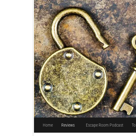
Unter dem Inhalt
Home
Reviews
Escape Room Podcast
To